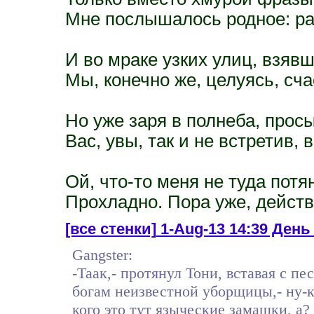
Мне послышалось родное: ра
И во мраке узких улиц, взявш
Мы, конечно же, целуясь, сча
Но уже заря в полнеба, прос
Вас, увы, так и не встретив,
Ой, что-то меня не туда пот
Прохладно. Пора уже, действ
[все стенки]
1-Aug-13 14:39 День 
Gangster:
-Таак,- протянул Тони, вставая с п
богам неизвестной уборщицы,- ну-ка
кого это тут языческие замашки, а?