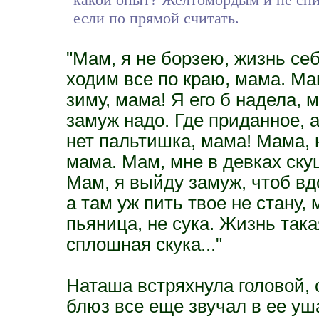
если по прямой считать.
"Мам, я не борзею, жизнь се
ходим все по краю, мама. Ма
зиму, мама! Я его б надела,
замуж надо. Где приданное, а
нет пальтишка, мама! Мама, 
мама. Мам, мне в девках ску
Мам, я выйду замуж, чтоб вдо
а там уж пить твое не стану, 
пьяница, не сука. Жизнь такая
сплошная скука..."
Наташа встряхнула головой, с
блюз все еще звучал в ее уша