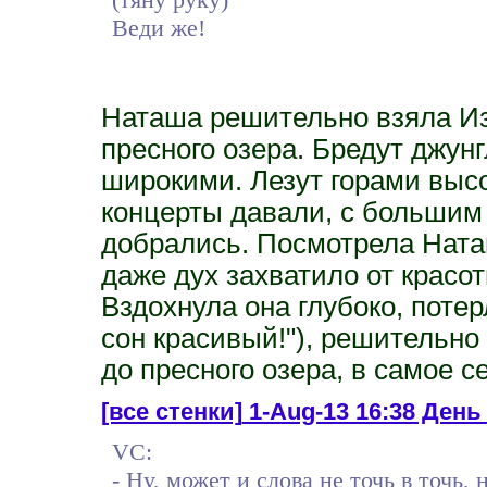
Веди же!
Наташа решительно взяла Из
пресного озера. Бредут джу
широкими. Лезут горами высо
концерты давали, с большим 
добрались. Посмотрела Наташ
даже дух захватило от красот
Вздохнула она глубоко, потер
сон красивый!"), решительно
до пресного озера, в самое с
[все стенки]
1-Aug-13 16:38 День 
VC:
- Ну, может и слова не точь в точь, 