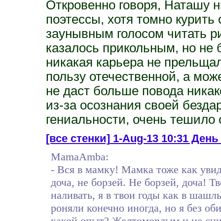
Откровенно говоря, Наташу н
поэтессы, хотя томно курить
заунывным голосом читать р
казалось прикольным, но не 
никакая карьера не прельщал
пользу отечественной, а мож
не даст больше повода никак
из-за осознания своей безда
гениальности, очень тешило
[все стенки]
1-Aug-13 10:31 День 
MamaAmba:
- Вся в мамку! Мамка тоже как увид
доча, не борзей. Не борзей, доча! Т
наливать, я в твои годы как в шашл
роняли конечно иногда, но я без об
какой опыт? Желтомордым и не снил