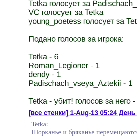
Tetka голосует за Padischach_
VC голосует за Tetka
young_poetess голосует за Te
Подано голосов за игрока:
Tetka - 6
Roman_Legioner - 1
dendy - 1
Padischach_vseya_Aztekii - 1
Tetka - убит! голосов за него -
[все стенки]
1-Aug-13 05:24 День 
Tetka:
Шорканье и бряканье перемещаются