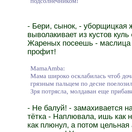
подсолнечником!
- Бери, сынок, - уборщицкая
выволакивает из кустов куль
Жареных посеешь - маслица 
профит!
MamaAmba:
Мама широко осклабилась чтоб доча
грязным пальцем по десне поелозила
Зря потрясла, молдаван еще прибав
- Не балуй! - замахивается 
тётка - Наплювала, ишь как 
как плюнул, а потом цельна