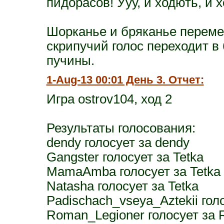
пидорасов! Ууу, и ходють, и х
Шорканье и бряканье переме
скрипучий голос переходит в
пучины.
1-Aug-13 00:01 День 3. Отчет:
Игра ostrov104, ход 2
Результаты голосования:
dendy голосует за dendy
Gangster голосует за Tetka
MamaAmba голосует за Tetka
Natasha голосует за Tetka
Padischach_vseya_Aztekii голо
Roman_Legioner голосует за