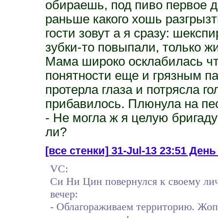
обираешь, под пиво первое де
раньше какого хошь разгрызт
гости зовут а я сразу: шекспи
зубки-то повыпали, только ж
Мама широко осклабилась чт
понятности еще и грязным п
протерла глаза и потрясла г
прибавилось. Плюнула на пес
- Не могла ж я целую бригад
ли?
[все стенки]
31-Jul-13 23:51 День 
VC:
Си Ни Цин повернулся к своему лич
вечер:
- Облагораживаем территорию. Жопу