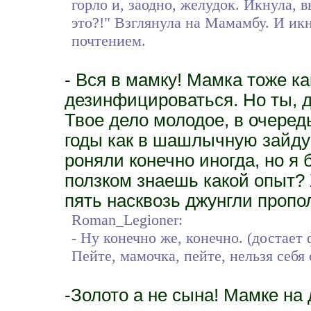
горло и, заодно, желудок. Икнула, 
это?!" Взглянула на Мамамбу. И икну
почтением.
- Вся в мамку! Мамка тоже ка
дезинфицироваться. Но ты, до
Твое дело молодое, в очеред
годы как в шашлычную зайду 
роняли конечно иногда, но я б
ползком знаешь какой опыт?
пять насквозь джунгли пропо
Roman_Legioner:
- Ну конечно же, конечно. (достает ф
Пейте, мамочка, пейте, нельзя себя
-Золото а не сына! Мамке на