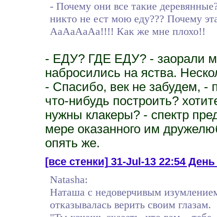
- Почему они все такие деревянны
никто не ест мою еду??? Почему эт
АаАаАаАа!!!! Как же мне плохо!!
- ЕДУ? ГДЕ ЕДУ? - заорали 
набросились на яства. Неско
- Спасибо, век не забудем, - 
что-нибудь построить? хотите
нужны клакеры? - спектр пр
мере оказанного им дружелюби
опять же.
[все стенки]
31-Jul-13 22:54 День
Natasha:
Наташа с недоверчивым изумлением
отказывалась верить своим глазам.