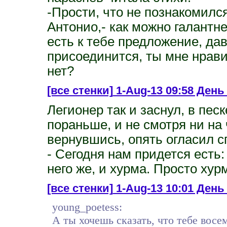
-Прости, что не познакомилс
Антонио,- как можно галантне
есть к тебе предложение, да
присоединится, ты мне нрави
нет?
[все стенки]
1-Aug-13 09:58 День
Легионер так и заснул, в пес
пораньше, и не смотря ни на 
вернувшись, опять огласил с
- Сегодня нам придется есть:
него же, и хурма. Просто хур
[все стенки]
1-Aug-13 10:01 День 
young_poetess:
А ты хочешь сказать, что тебе восе