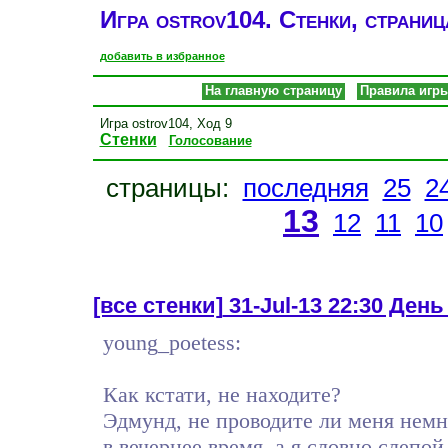
Игра ostrov104. Стенки, страниц
добавить в избранное
На главную страницу
Правила игр
Игра ostrov104, Ход 9
Стенки
Голосование
страницы:
последняя
25
2
13
12
11
10
[все стенки]
31-Jul-13 22:30 День 
young_poetess:
Как кстати, не находите?
Эдмунд, не проводите ли меня немн
в вечернее время, а я словно слепой