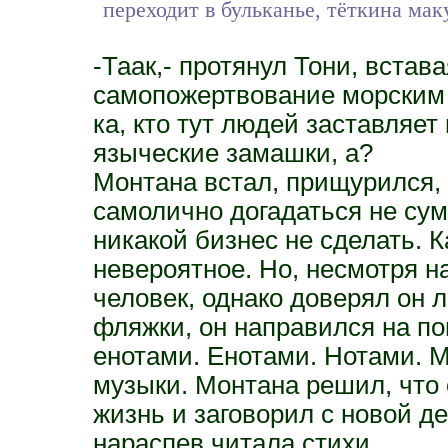
переходит в бульканье, тёткина ма
-Таак,- протянул Тони, встав
самопожертвование морским 
ка, кто тут людей заставляет 
языческие замашки, а?
Монтана встал, прищурился, 
самолично догадаться не сум
никакой бизнес не сделать. 
невероятное. Но, несмотря н
человек, однако доверял он 
фляжки, он направился на п
енотами. Енотами. Нотами. М
музыки. Монтана решил, что
жизнь и заговорил с новой де
нараспев читала стихи.