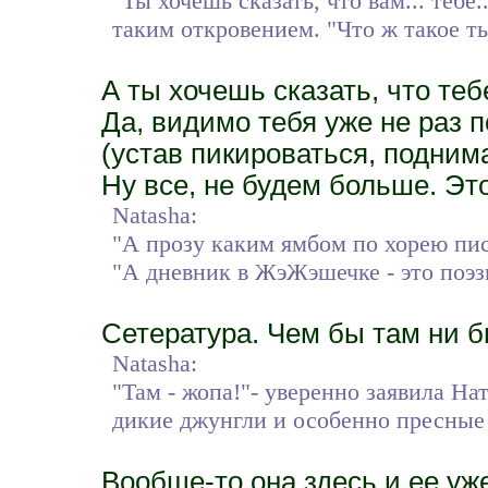
"Ты хочешь сказать, что вам... тебе
таким откровением. "Что ж такое ты
А ты хочешь сказать, что те
Да, видимо тебя уже не раз п
(устав пикироваться, подним
Ну все, не будем больше. Эт
Natasha:
"А прозу каким ямбом по хорею пис
"А дневник в ЖэЖэшечке - это поэз
Сетература. Чем бы там ни б
Natasha:
"Там - жопа!"- уверенно заявила На
дикие джунгли и особенно пресные 
Вообще-то она здесь и ее уж