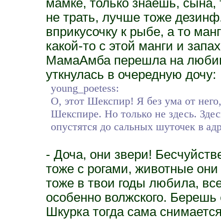
мамке, только знаешь, сына,
не трать, лучше тоже дезинф.
вприкусочку к рыбе, а то ман
какой-то с этой манги и запа
МамаАмба перешла на любим
уткнулась в очередную дочу:
young_poetess:
О, этот Шекспир! Я без ума от него
Шекспире. Но только не здесь. Зде
опустятся до сальных шуточек в адр
- Доча, они звери! Бесчуйст
тоже с рогами, животные они
тоже в твои годы любила, в
особенно волжского. Берешь ег
Шкурка тогда сама снимается 