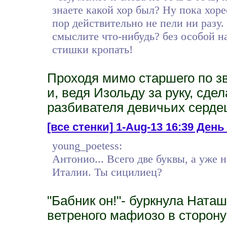
знаете какой хор был? Ну пока хоре
пор действительно не пели ни разу.
смыслите что-нибудь? без особой 
стишки кропать!
Проходя мимо старшего по з
и, ведя Изольду за руку, сдел
разбивателя девичьих серде
[все стенки]
1-Aug-13 16:39 День 
young_poetess:
Антонио... Всего две буквы, а уже 
Италии. Ты сицилиец?
"Бабник он!"- буркнула Наташ
ветреного мафиозо в сторону