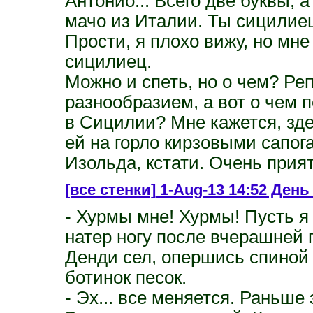
Антонио... Всего две буквы, 
мачо из Италии. Ты сицилие
Прости, я плохо вижу, но мне
сицилиец.
Можно и спеть, но о чем? Ре
разнообразием, а вот о чем 
в Сицилии? Мне кажется, зд
ей на горло кирзовыми сапог
Изольда, кстати. Очень прият
[все стенки]
1-Aug-13 14:52 День 
- Хурмы мне! Хурмы! Пусть я 
натер ногу после вчерашней 
Денди сел, опершись спиной 
ботинок песок.
- Эх... все меняется. Раньш