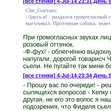
[все стенки]
4-Jul-14 23:31 День 5
Che_Guevara:
- Здесь я! - раздался громогласный 
выгуливал. Противная собака, знает
При громогласных звуках лиц
розовый оттенок.
-Ф-фух! - облегчённо выдохну
напугали, дорогой товарисч Ч
сьели. Не пугайте так мине 
[все стенки]
4-Jul-14 23:34 День 
- Прошу вас по очереди! - р
сыпящихся вопросов - Кепку н
другая, не его это волос я на
подозрения, что Фиделя сьел