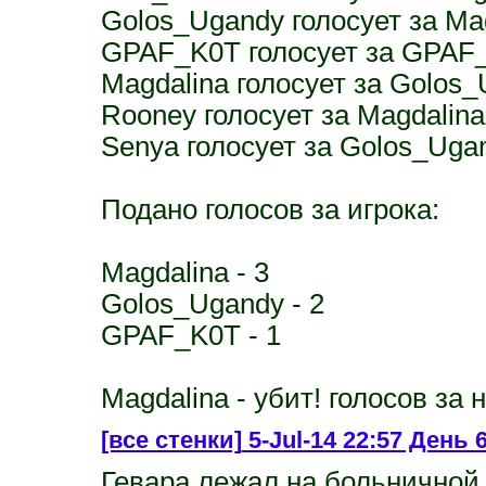
Golos_Ugandy голосует за Ma
GPAF_K0T голосует за GPAF
Magdalina голосует за Golos
Rooney голосует за Magdalina
Senya голосует за Golos_Uga
Подано голосов за игрока:
Magdalina - 3
Golos_Ugandy - 2
GPAF_K0T - 1
Magdalina - убит! голосов за н
[все стенки]
5-Jul-14 22:57 День 
Гевара лежал на больничной 