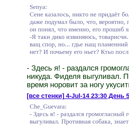
Senya:
Сене казалось, никто не придаёт б
даже подумал было, что, вероятно, 
он понял, что именно, его прошиб 
-Я таки дико извиняюсь, товарисчи.
ващ спор, но... гдье нащ пламенний
нет? И почьему его ньет? Ктьо посл
- Здесь я! - раздался громог
никуда. Фиделя выгуливал. П
время норовит за ногу укусит
[все стенки]
4-Jul-14 23:30 День 
Che_Guevara:
- Здесь я! - раздался громогласный 
выгуливал. Противная собака, знает