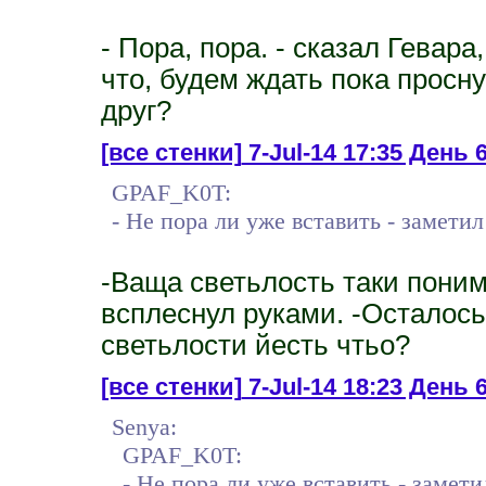
- Пора, пора. - сказал Гевара
что, будем ждать пока просн
друг?
[все стенки]
7-Jul-14 17:35 День 6
GPAF_K0T:
- Не пора ли уже вставить - заметил
-Ваща светьлость таки поним
всплеснул руками. -Осталось
светьлости йесть чтьо?
[все стенки]
7-Jul-14 18:23 День 
Senya:
GPAF_K0T:
- Не пора ли уже вставить - замети