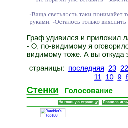
-Ваща светьлость таки понимайет т
руками. -Осталось только вияснить 
Граф удивился и приложил ла
- О, по-видимому я оговорилс
видимому тоже. А вы откуда 
страницы:
последняя
23
2
11
10
9
Стенки
Голосование
На главную страницу
Правила игр