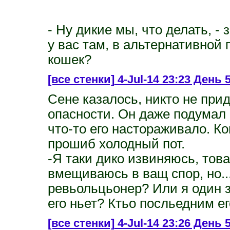
- Ну дикие мы, что делать, - 
у вас там, в альтернативной 
кошек?
[все стенки]
4-Jul-14 23:23 День 5
Сене казалось, никто не при
опасности. Он даже подумал 
что-то его настораживало. Ко
прошиб холодный пот.
-Я таки дико извиняюсь, товар
вмещиваюсь в ващ спор, но..
ревьольцьонер? Или я один з
его ньет? Ктьо посльедним е
[все стенки]
4-Jul-14 23:26 День 