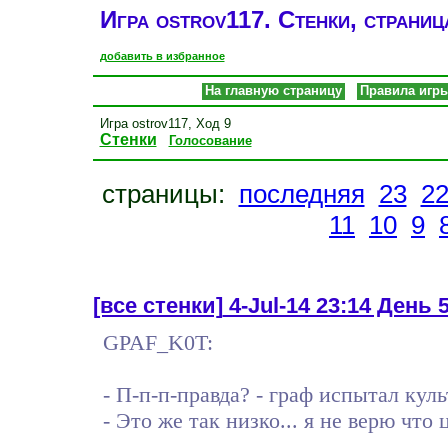
Игра ostrov117. Стенки, страниц
добавить в избранное
На главную страницу
Правила игр
Игра ostrov117, Ход 9
Стенки
Голосование
страницы:
последняя
23
2
11
10
9
[все стенки]
4-Jul-14 23:14 День 5
GPAF_K0T:
- П-п-п-правда? - граф испытал ку
- Это же так низко... я не верю чт