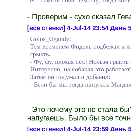
его память почитаем. Ну, тогда коне
- Проверим - сухо сказал Гева
[все стенки]
4-Jul-14 23:54 День 5
Golos_Ugandy:
Тем временем Фидель подбежал к л
грызть.
- Фу, фу, плохая пес! Нельзя грызт
Интересно, на собаках это работает
Затем он подумал и добавил:
- Если бы мы тогда напугать Магдал
- Это почему это не стала бы
напугаешь. Было бы все точно
[все стенки]
4-Jul-14 23:59 День 