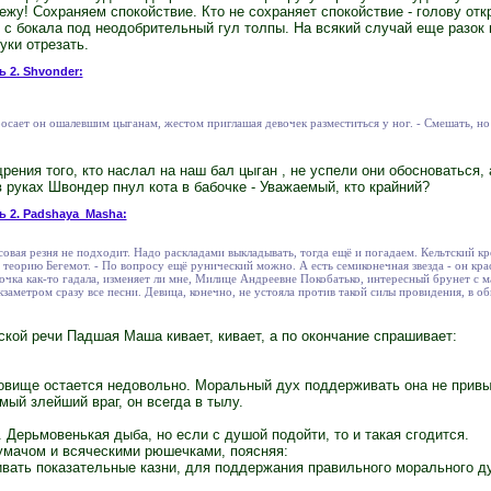
режу! Сохраняем спокойствие. Кто не сохраняет спокойствие - голову от
 с бокала под неодобрительный гул толпы. На всякий случай еще разок 
уки отрезать.
ь 2. Shvonder:
росает он ошалевшим цыганам, жестом приглашая девочек разместиться у ног. - Смешать, но 
рения того, кто наслал на наш бал цыган , не успели они обосноваться,
в руках Швондер пнул кота в бабочке - Уважаемый, кто крайний?
ь 2. Padshaya_Masha:
ссовая резня не подходит. Надо раскладами выкладывать, тогда ещё и погадаем. Кельтский к
 теорию Бегемот. - По вопросу ещё рунический можно. А есть семиконечная звезда - он кра
очка как-то гадала, изменяет ли мне, Милице Андреевне Покобатько, интересный брунет с 
аметром сразу все песни. Девица, конечно, не устояла против такой силы провидения, в об
кой речи Падшая Маша кивает, кивает, а по окончание спрашивает:
вище остается недовольно. Моральный дух поддерживать она не привык
й злейший враг, он всегда в тылу.
 Дерьмовенькая дыба, но если с душой подойти, то и такая сгодится.
мачом и всяческими рюшечками, поясняя:
ивать показательные казни, для поддержания правильного морального д