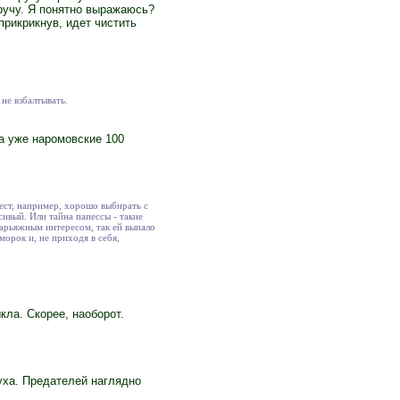
кручу. Я понятно выражаюсь?
прикрикнув, идет чистить
не взбалтывать.
 а уже наромовские 100
рест, например, хорошо выбирать с
сивый. Или тайна папессы - такие
марьяжным интересом, так ей выпало
морок и, не приходя в себя,
ла. Скорее, наоборот.
уха. Предателей наглядно