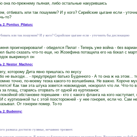
бо она по-прежнему пьяная, либо остальные накурившись
м, отбивать или так пошумим? И у кого? Сирийские цыгане если - уточ
чь-то?
 2. Pontius_Pilatus:
тбивать или так пошумим? И у кого? Сирийские цыгане если - уточнить бы дислокацию
?
меня проигнорировали! - обиделся Пилат - Теперь уже война - без вариа
тел было сказать что-то еще, но Жозефина потащила его на бокал с мар
ледок выкрикнул он
ь 2. Nestor_Machno:
гу, которому Дита явно пришлась по вкусу
обо не выходи... - предупредил батько Буденного - А то она ж на этом... 
помню точно, по-моему тезка какого-то волшебника. Не важно. Короче му
лятся! Как там эта штука зовется новомодная, нокоролл что ли. Что-то в
за плащ, стараясь оторвать от одной из куртизанок:
спокойной обстановке порешаем - кто с какого фланга на кого наступает,
 И с куртизанкой ты с этой поосторожней - у нее гонорея, если чо. Сам н
азывал. От гонореи помер. То-то
ь 2. Budenny:
ого размаха достигло гулянье, нечаянно трезвеет.
 западло заниматься. Я лучше на баррикадах топлесс красивая буду. Вдохновлять на бой к