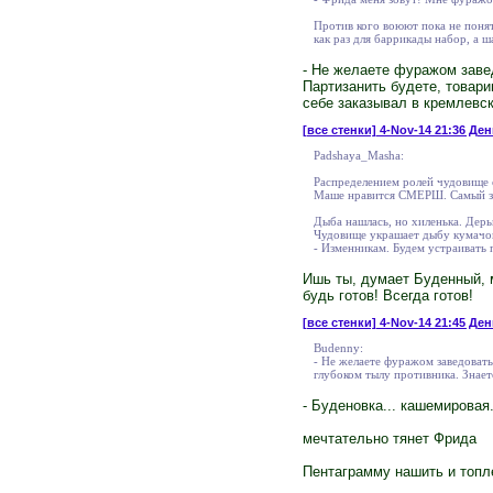
Против кого воюют пока не понят
как раз для баррикады набор, а 
- Не желаете фуражом заве
Партизанить будете, товари
себе заказывал в кремлевск
[все стенки]
4-Nov-14 21:36 Ден
Padshaya_Masha:
Распределением ролей чудовище 
Маше нравится СМЕРШ. Самый зле
Дыба нашлась, но хиленька. Дерьм
Чудовище украшает дыбу кумачом
- Изменникам. Будем устраивать 
Ишь ты, думает Буденный, м
будь готов! Всегда готов!
[все стенки]
4-Nov-14 21:45 День
Budenny:
- Не желаете фуражом заведоват
глубоком тылу противника. Знаете
- Буденовка... кашемировая.
мечтательно тянет Фрида
Пентаграмму нашить и топле