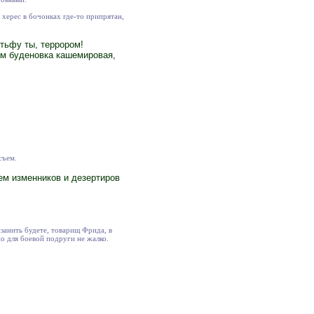
 херес в бочонках где-то припрятан,
тьфу ты, террором!
ам буденовка кашемировая,
съем.
ем изменников и дезертиров
занить будете, товарищ Фрида, в
но для боевой подруги не жалко.