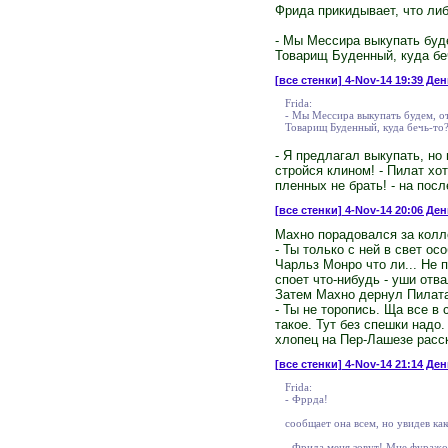
Фрида прикидывает, что ли
- Мы Мессира выкупать буде
Товарищ Буденный, куда бе
[все стенки]
4-Nov-14 19:39 День
Frida:
- Мы Мессира выкупать будем, о
Товарищ Буденный, куда бечь-то
- Я предлагал выкупать, но 
стройся клином! - Пилат хо
пленных не брать! - на пос
[все стенки]
4-Nov-14 20:06 Ден
Махно порадовался за колле
- Ты только с ней в свет ос
Чарльз Монро что ли... Не 
споет что-нибудь - уши отва
Затем Махно дернул Пилата 
- Ты не торопись. Ща все в 
такое. Тут без спешки надо.
хлопец на Пер-Лашезе расск
[все стенки]
4-Nov-14 21:14 Ден
Frida:
- Фррда!
сообщает она всем, но увидев как
- Фрида меня зовут! Мне фуражом