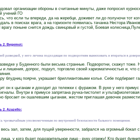
овал организации обороны в считанные минуты, даже попросил курнос
й учений ГО
сь, что если ты впереди, да на жеребце, доживет ли до полуночи тот ког
вдаль в поисках врага, а на горизонте появилась тачанка Нестора Ивано
И врагу поныне снится дождь свинцовый и густой, Боевая колесница,Пул
ь 2. Begemot:
ей разведкой, у него личина подходящая по подворотням вынюхивать и втираться в довери
азведке у Буденного были весьма странные. Подворотни, скажут тоже. 
оты и лишения, допрос, подкуп, торговлю своей харизматичностью и, что 
аяния.
ру блудниц поярче, украшает бриллиантовыми колье. Себе подбирает га
ит он к цыганам и доходит до тележки с фуражом. В руке у него приму
игналы. Внутри в примусе запрятана ручка-пистолет и ультафиолетовая
жно бросает он ошалевшим цыганам, жестом приглашая девочек разместить
 2. Azazello:
есь чрезвычайным уполномоченным по внутренней безопасности бального помещения.
а весь зал, затем, для пущей уверенности, забрался на огромный бокал 
лица, у кого будет подозрительное лицо - руку отрежу! Кто будет буянит