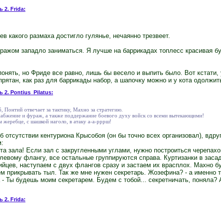
 2. Frida:
ев какого размаха достигло гулянье, нечаянно трезвеет.
ражом западло заниматься. Я лучше на баррикадах топлесс красивая бу
понять, но Фриде все равно, лишь бы весело и выпить было. Вот кстати,
прятан, как раз для баррикады набор, а шапочку можно и у кота одолжит
 2. Pontius_Pilatus:
, Понтий отвечает за тактику, Махно за стратегию.
набжение и фураж, а также поддержание боевого духу войск со всеми вытекающими!
м жеребце, с шашкой наголо, в атаку а-а-рррш!
б отсутствии кентуриона Крысобоя (он бы точно всех организовал), вдру
:
рта зала! Если зал с закругленными углами, нужно построиться черепахой
евому флангу, все остальные группируются справа. Куртизанки в засад
ийцев, наступаем с двух флангов сразу и застаем их врасплох. Махно б
м прикрывать тыл. Так же мне нужен секретарь. Жозефина? - а именно т
 - Ты будешь моим секретарем. Будем с тобой... секретничать, поняла? 
 2. Frida: