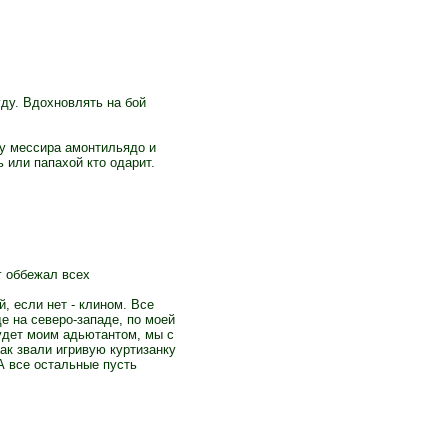
ду. Вдохновлять на бой
 у мессира амонтильядо и
ь или папахой кто одарит.
г оббежал всех
, если нет - клином. Все
е на северо-западе, по моей
удет моим адьютантом, мы с
ак звали игривую куртизанку
А все остальные пусть