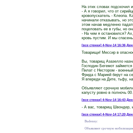
На этих словах подскочил и
- А я говорил, что от сири
кровопускатель - Клеопа. Ка
начинали отказывать, но это
этом начав медленно падать
поцеловать ее в губы, но он
- На чем я остановился? Ах,
кровь пустим. И мы спасены,
[все стенки]
4-Nov-14 16:36 Ден
Товарищи! Мессир в опасно
Вы, товарищ Азазелло назн
Господин Бегемот займется
Пилат с Нестором - военный
Фрида с Марией берут на с
Я впереди на Дите, тьфу, н
Объявляют срочную мобилиз
капусту ровно в полночь 00.
[все стенки]
4-Nov-14 16:43 Ден
- А вас, товарищ Швондер, 
[все стенки]
4-Nov-14 17:20 Ден
Budenny:
Объявляют срочную мобилизацию л