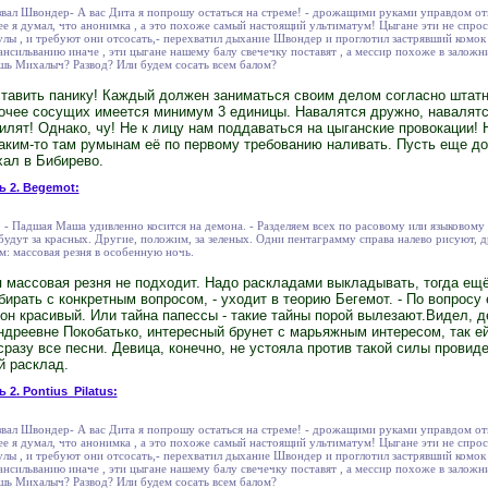
вал Швондер- А вас Дита я попрошу остаться на стреме! - дрожащими руками управдом отк
 я думал, что анонимка , а это похоже самый настоящий ультиматум! Цыгане эти не спрост
лы , и требуют они отсосать,- перехватил дыхание Швондер и проглотил застрявший комок
ансильванию иначе , эти цыгане нашему балу свечечку поставят , а мессир похоже в заложн
ешь Михалыч? Развод? Или будем сосать всем балом?
ставить панику! Каждый должен заниматься своим делом согласно штатн
прочее сосущих имеется минимум 3 единицы. Навалятся дружно, навалятс
силят! Однако, чу! Не к лицу нам поддаваться на цыганские провокации!
аким-то там румынам её по первому требованию наливать. Пусть еще док
хал в Бибирево.
ь 2. Begemot:
я! - Падшая Маша удивленно косится на демона. - Разделяем всех по расовому или языковому
будут за красных. Другие, положим, за зеленых. Одни пентаграмму справа налево рисуют, 
м: массовая резня в особенную ночь.
ая массовая резня не подходит. Надо раскладами выкладывать, тогда ещё
бирать с конкретным вопросом, - уходит в теорию Бегемот. - По вопросу
 он красивый. Или тайна папессы - такие тайны порой вылезают.Видел, де
ндреевне Покобатько, интересный брунет с марьяжным интересом, так е
сразу все песни. Девица, конечно, не устояла против такой силы провиде
й расклад.
 2. Pontius_Pilatus:
вал Швондер- А вас Дита я попрошу остаться на стреме! - дрожащими руками управдом отк
 я думал, что анонимка , а это похоже самый настоящий ультиматум! Цыгане эти не спрост
лы , и требуют они отсосать,- перехватил дыхание Швондер и проглотил застрявший комок
ансильванию иначе , эти цыгане нашему балу свечечку поставят , а мессир похоже в заложн
ешь Михалыч? Развод? Или будем сосать всем балом?