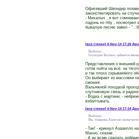
Офигевший Швондер позавид
законспектировать на случа
- Михалыч , я вот сомневаю
ладонь ко лбу , посмотрел 
бывалую песню завел - "...
[все стенки]
4-Nov-14 17:26 Ден
Budenny:
Господин Бегемот займется внешн
Представления о внешней р
готов пойти на всё: на тяг
и так плохо скрываемого об
Он выбирает из массовки па
смокинг.
Вальяжной походкой проход
спутниковую связь и радиос
- Водка с мартини, - небре
взбалтывать.
[все стенки]
4-Nov-14 17:34 День
Budenny:
Вы, товарищ Азазелло назначает
- Так! - крикнул Азазелло н
Махно, сказав:
- А ну всем сделать добрые 