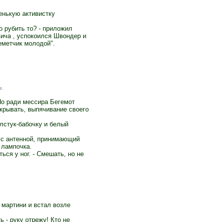
енькую активистку
о рубить то? - приложил
вича , успокоился Швондер и
еметчик молодой".
е.
Но ради мессира Бегемот
скрывать, выпячивание своего
лстук-бабочку и белый
с с антенной, принимающий
 лампочка.
ся у ног. - Смешать, но не
с мартини и встал возле
ь - руку отрежу! Кто не