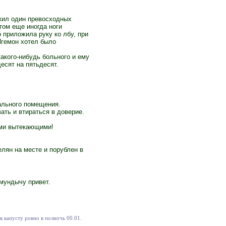
ужил один превосходных
отом еще иногда ноги
о приложила руку ко лбу, при
 Игемон хотел было
 какого-нибудь больного и ему
десят на пятьдесят.
ального помещения.
ть и втираться в доверие.
еми вытекающими!
лян на месте и порублен в
дмундычу привет.
 капусту ровно в полночь 00.01.