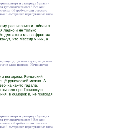
рыл конверт и развернул бумагу -
а тут околачиваются ! Все они
 слюны, -И требуют они отсосать
иках! -вытаращил перепуганные глаза
ому расписанию и табели о
я ладно и не только
 Не для этого мы на фронтах
ажут, что Мессир у них, а
 принципу, пускаем слухи, запускаем
другие слева направо. Начинаются
 и погадаем. Кельтский
 ещё рунический можно. А
вочка как-то гадала,
й выпало про Троянскую
ния, в обморок и, не приходя
рыл конверт и развернул бумагу -
а тут околачиваются ! Все они
 слюны, -И требуют они отсосать
иках! -вытаращил перепуганные глаза