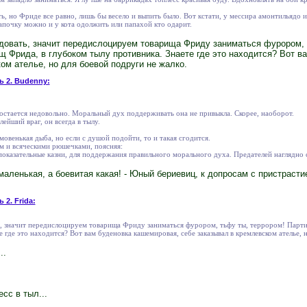
ь, но Фриде все равно, лишь бы весело и выпить было. Вот кстати, у мессира амонтильядо и
шапочку можно и у кота одолжить или папахой кто одарит.
довать, значит передислоцируем товарища Фриду заниматься фурором, 
щ Фрида, в глубоком тылу противника. Знаете где это находится? Вот в
ом ателье, но для боевой подруги не жалко.
ь 2. Budenny:
остается недовольно. Моральный дух поддерживать она не привыкла. Скорее, наоборот.
йший враг, он всегда в тылу.
овенькая дыба, но если с душой подойти, то и такая сгодится.
 и всяческими рюшечками, поясняя:
показательные казни, для поддержания правильного морального духа. Предателей наглядно 
аленькая, а боевитая какая! - Юный бериевиц, к допросам с пристрасти
 2. Frida:
ь, значит передислоцируем товарища Фриду заниматься фурором, тьфу ты, террором! Парти
 где это находится? Вот вам буденовка кашемировая, себе заказывал в кремлевском ателье, 
..
сс в тыл...