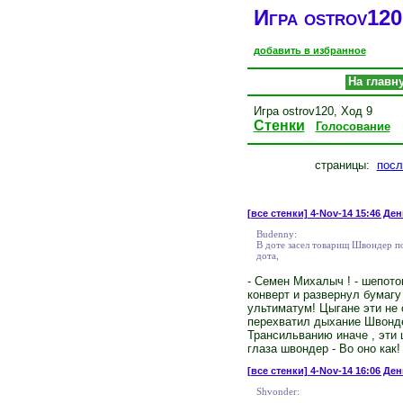
Игра ostrov120
добавить в избранное
На главн
Игра ostrov120, Ход 9
Стенки
Голосование
страницы:
посл
[все стенки]
4-Nov-14 15:46 Ден
Budenny:
В доте засел товарищ Швондер по
дота,
- Семен Михалыч ! - шепот
конверт и развернул бумагу
ультиматум! Цыгане эти не 
перехватил дыхание Швондер
Трансильванию иначе , эти 
глаза швондер - Во оно ка
[все стенки]
4-Nov-14 16:06 Ден
Shvonder: