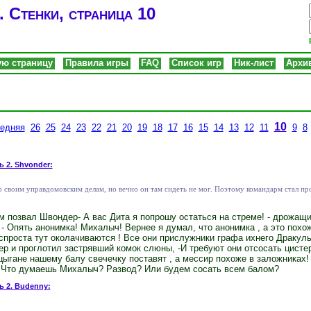
. Стенки, страница 10
ую страницу
Правила игры
FAQ
Список игр
Ник-лист
Архи
10
едняя
26
25
24
23
22
21
20
19
18
17
16
15
14
13
12
11
9
8
ь 2. Shvonder:
 своим управдомовским делам, но вечно он там сидеть не мог. Поэтому командарм стал пр
ом позвал Швондер- А вас Дита я попрошу остаться на стреме! - дрожащ
 - Опять анонимка! Михалыч! Вернее я думал, что анонимка , а это пох
спроста тут околачиваются ! Все они прислужники графа ихнего Дракулы 
 и проглотил застрявший комок слюны, -И требуют они отсосать цистер
цыгане нашему балу свечечку поставят , а мессир похоже в заложниках
к! Что думаешь Михалыч? Развод? Или будем сосать всем балом?
ь 2. Budenny: