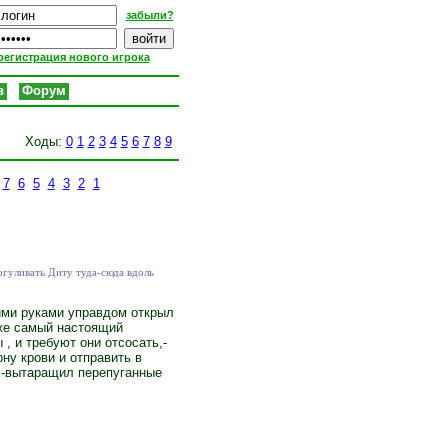
забыли?
регистрация нового игрока
в
Форум
Ходы:
0
1
2
3
4
5
6
7
8
9
7
6
5
4
3
2
1
огуливать Диту туда-сюда вдоль
ими руками управдом открыл
оже самый настоящий
, и требуют они отсосать,-
ну крови и отправить в
! -вытаращил перепуганные