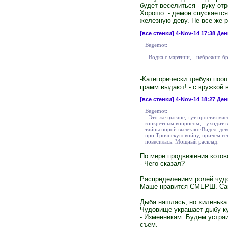
будет веселиться - руку от
Хорошо. - демон спускается
железную деву. Не все же р
[все стенки]
4-Nov-14 17:38 Ден
Begemot:
- Водка с мартини, - небрежно б
-Категорически требую поощ
грамм выдают! - с кружкой 
[все стенки]
4-Nov-14 18:27 Ден
Begemot:
- Это же цыгане, тут простая ма
конкретным вопросом, - уходит в
тайны порой вылезают.Видел, дев
про Троянскую войну, причем гекз
повесилась. Мощный расклад.
По мере продвижения котовс
- Чего сказал?
Распределением ролей чудо
Маше нравится СМЕРШ. Самы
Дыба нашлась, но хиленька.
Чудовище украшает дыбу ку
- Изменникам. Будем устра
съем.