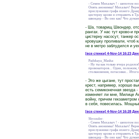
- Семен Михалыч ! - шепотом поз
Опять анонимка! Михалыч! Вернее
прислужники графа ихнего Драку
цистерну крови и отправить в Тр
швондер - Во оно как! Что дума
- Ша, товарищ Швондер, от
рангах. У нас тут крово-и 
цистерну насосут, танкер о
кровушку проливали, чтоб к
не в метро заблудился и уе
[все стенки]
4-Nov-14 16:23 Ден
Padshaya_Masha:
- Ну ты как только вчера родилс
провокаторов... Одни, положим, 
столкновения, потасовки... Итого
- Это же цыгане, тут прост
крест, например, хорошо вы
есть семиконечная звезда -
изменяет ли мне, Милице А
войну, причем гекзаметром 
в себя, повесилась. Мощны
[все стенки]
4-Nov-14 16:28 День
Shvonder:
- Семен Михалыч ! - шепотом поз
Опять анонимка! Михалыч! Вернее
прислужники графа ихнего Драку
цистерну крови и отправить в Тр
швондер - Во оно как! Что дума