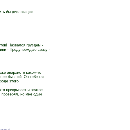
нить бы дислокацию
нтов! Назвался груздем -
тини - Предупреждаю сразу -
тоже анархисте каком-то
ж ее бывший. Он тебе как
роде этого
 кто прикрывает и всякое
е проверял, но мне один
ровавый.