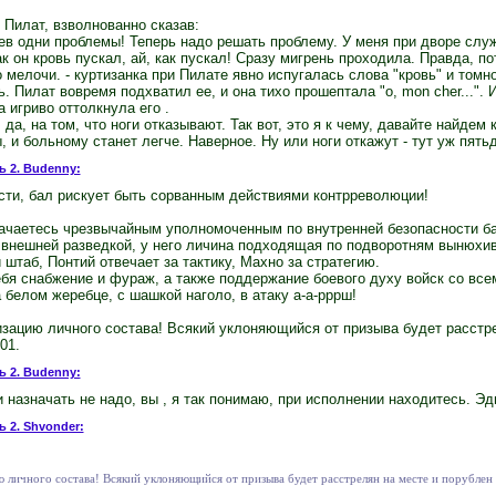
 Пилат, взволнованно сказав:
йцев одни проблемы! Теперь надо решать проблему. У меня при дворе сл
к он кровь пускал, ай, как пускал! Сразу мигрень проходила. Правда, п
 мелочи. - куртизанка при Пилате явно испугалась слова "кровь" и томн
. Пилат вовремя подхватил ее, и она тихо прошептала "о, mon cher...".
а игриво оттолкнула его .
 да, на том, что ноги отказывают. Так вот, это я к чему, давайте найдем
 и больному станет легче. Наверное. Ну или ноги откажут - тут уж пять
ь 2. Budenny:
сти, бал рискует быть сорванным действиями контрреволюции!
ачаетесь чрезвычайным уполномоченным по внутренней безопасности б
 внешней разведкой, у него личина подходящая по подворотням вынюхива
 штаб, Понтий отвечает за тактику, Махно за стратегию.
ебя снабжение и фураж, а также поддержание боевого духу войск со вс
а белом жеребце, с шашкой наголо, в атаку а-а-рррш!
ацию личного состава! Всякий уклоняющийся от призыва будет расстре
01.
ь 2. Budenny:
и назначать не надо, вы , я так понимаю, при исполнении находитесь. Э
ь 2. Shvonder:
ичного состава! Всякий уклоняющийся от призыва будет расстрелян на месте и порублен в