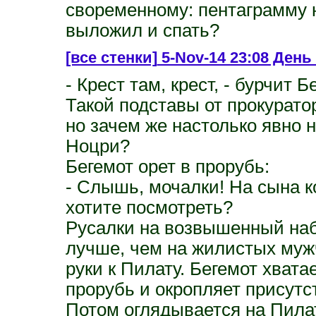
своременному: пентаграмму 
выложил и спать?
[все стенки]
5-Nov-14 23:08 День 
- Крест там, крест, - бурчит Б
Такой подставы от прокуратор
но зачем же настолько явно 
Ноцри?
Бегемот орет в прорубь:
- Слышь, мочалки! На сына к
хотите посмотреть?
Русалки на возвышенный наб
лучше, чем на жилистых муж
руки к Пилату. Бегемот хватае
прорубь и окропляет присут
Потом оглядывается на Пила