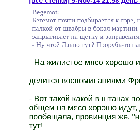
[все стенки]
5-Nov-14 21:58 День 3
Begemot:
Бегемот почти подбирается к горе, 
палкой от швабры в бокал мартини. 
запрыгивает на щетку и заправским
- Ну что? Давно тут? Прорубь-то н
- На жилистое мясо хорошо 
делится воспоминаниями Фр
- Вот такой какой в штанах под
общем на мясо хорошо идут, 
пообещала, провинция же, "не
тут!