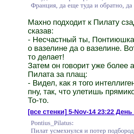
Франция, да еще туда и обратно, да
Махно подходит к Пилату сза
сказав:
- Несчастный ты, Понтиюшка,
о вазелине да о вазелине. В
то делает!
Затем он говорит уже более
Пилата за плащ:
- Видел, как я того интеллиг
пну, так, что улетишь прями
То-то.
[все стенки]
5-Nov-14 23:22 День 
Pontius_Pilatus:
Пилат усмехнулся и потер подбородо