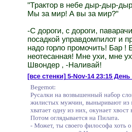
"Трактор в небе дыр-дыр-ды
Мы за мир! А вы за мир?"
-С дороги, с дороги, паварач
посадкой управдомпилот и пр
надо горло промочить! Бар ! 
неотесанная! Мне ухи, мне у
Швондер , -Наливай!
[все стенки]
5-Nov-14 23:15 День 3
Begemot:
Русалки на возвышенный набор слов
жилистых мужчин, выныривают из п
хватает одну из них, окунает хвост
Потом оглядывается на Пилата.
- Может, ты своего философа хоть о