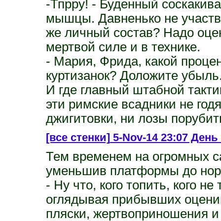
-Тпрру! - Буденный соскакив
мышцы. Давненько не участв
же личный состав? Надо оце
мертвой силе и в технике.
- Мария, Фрида, какой проце
куртизанок? Доложите убыль
И где главный штабной такти
эти римские всадники не годя
джигитовки, ни лозы порубить
[все стенки]
5-Nov-14 23:07 День 3
Тем временем на огромных са
уменьшив платформы до нор
- Ну что, кого топить, кого н
оглядывая прибывших оцени
пляски, жертвоприношения и 