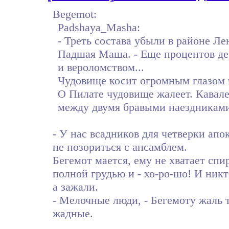
Begemot:
Padshaya_Masha:
- Треть состава убыли в районе Ле
Падшая Маша. - Еще процентов дес
и вероломством...
Чудовище косит огромным глазом 
О Пилате чудовище жалеет. Кавал
между двумя бравыми наездниками
- У нас всадников для четверки ап
не позориться с ансамблем.
Бегемот мается, ему не хватает спи
полной грудью и - хо-ро-шо! И никт
а зажали.
- Мелочные люди, - Бегемоту жаль 
жадные.