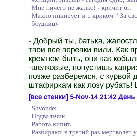
Мне ничего не жалко! - кричит он
Махно пикирует и с криком " За сво
блудницу
- Добрый ты, батька, жалостл
твои все веревки вили. Как п
кремнем быть, они как кобы
-шелковые, попустишь каприз
позже разберемся, с курвой 
штафиркам как лозу рубать! 
[все стенки]
5-Nov-14 21:42 День 
Shvonder:
Подвальчик.
Работа кипит.
Разбирают в третий раз мертволет 