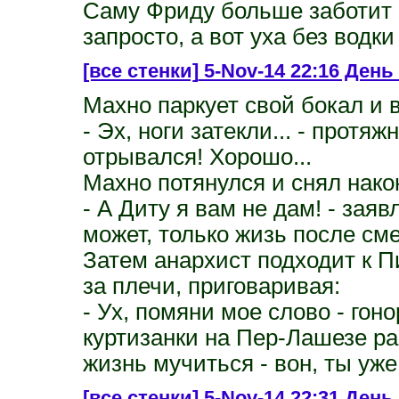
Саму Фриду больше заботит б
запросто, а вот уха без водки
[все стенки]
5-Nov-14 22:16 День
Махно паркует свой бокал и 
- Эх, ноги затекли... - протяж
отрывался! Хорошо...
Махно потянулся и снял нако
- А Диту я вам не дам! - заяв
может, только жизь после см
Затем анархист подходит к П
за плечи, приговаривая:
- Ух, помяни мое слово - гон
куртизанки на Пер-Лашезе р
жизнь мучиться - вон, ты уже
[все стенки]
5-Nov-14 22:31 День 3