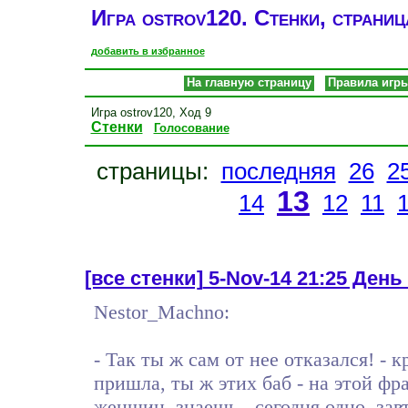
Игра ostrov120. Стенки, страниц
добавить в избранное
На главную страницу
Правила игр
Игра ostrov120, Ход 9
Стенки
Голосование
страницы:
последняя
26
2
13
14
12
11
[все стенки]
5-Nov-14 21:25 День 
Nestor_Machno:
- Так ты ж сам от нее отказался! - 
пришла, ты ж этих баб - на этой фр
женщин, знаешь - сегодня одно, завт