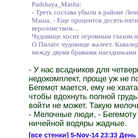
Padshaya_Masha:
- Треть состава убыли в районе Ле
Маша. - Еще процентов десять-пятн
вероломством...
Чудовище косит огромным глазом н
О Пилате чудовище жалеет. Кавале
между двумя бравыми наездниками 
- У нас всадников для четве
недокомплект, проще уж не п
Бегемот мается, ему не хвата
чтобы вдохнуть полной грудь
войти не может. Такую мелочь
- Мелочные люди, - Бегемоту
ничейной водяры жадные.
[все стенки]
5-Nov-14 23:33 День 3