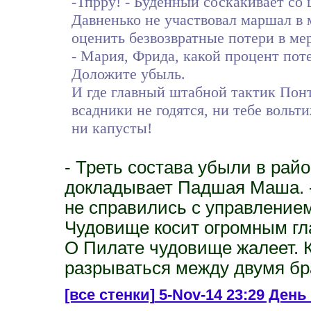
-Тпрру! - Буденный соскакивает со
Давненько не участвовал маршал в 
оценить безвозвратные потери в мер
- Мария, Фрида, какой процент пот
Доложите убыль.
И где главный штабной тактик Понт
всадники не годятся, ни тебе вольт
ни капусты!
- Треть состава убыли в райо
докладывает Падшая Маша. -
не справились с управлением
Чудовище косит огромным гл
О Пилате чудовище жалеет. 
разрываться между двумя бр
[все стенки]
5-Nov-14 23:29 День 