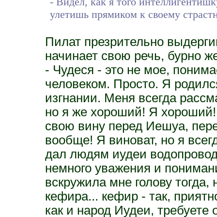
- Видел, как я того интеллигентишку
улетишь прямиком к своему страстн
Пилат презрительно выдергив
начинает свою речь, бурно ж
- Чудеся - это не мое, поним
человеком. Просто. Я родился
изгнании. Меня всегда рассм
но я же хороший! Я хороший! 
свою вину перед Иешуа, пер
вообще! Я виноват, но я всег
дал людям иудеи водопровод,
немного уважения и понимани
вскружила мне голову тогда, 
кефира... кефир - так, приятн
как и народ Иудеи, требуете о