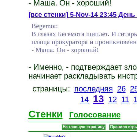
- Маша. Он - хороший!
[все стенки]
5-Nov-14 23:45 День
Begemot:
В глазах Бегемота щиплет. И гитар
плаща прокуратора и проникновенно
- Маша. Он - хороший!
- Именно, - подтверждает з
начинает раскладывать инст
страницы:
последняя
26
2
13
14
12
11
Стенки
Голосование
На главную страницу
Правила игр