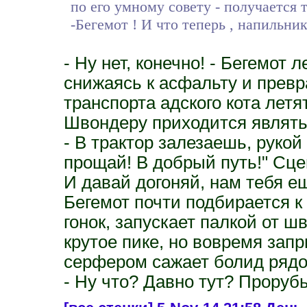
по его умному совету - получается 
-Бегемот ! И что теперь , напильни
- Ну нет, конечно! - Бегемот
снижаясь к асфальту и превр
транспорта адского кота летя
Швондеру приходится являтьс
- В трактор залезаешь, руко
прощай! В добрый путь!" Сце
И давай догоняй, нам тебя ещ
Бегемот почти подбирается к 
гонок, запускает палкой от ш
крутое пике, но вовремя зап
серфером сажает болид рядо
- Ну что? Давно тут? Проруб