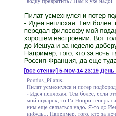
водку превратить? Нам к ухе надо!
Пилат усмехнулся и потер по
- Идея неплохая. Тем более,
передал философу мой подаро
хорошем настроении. Вот тол
до Иешуа и за неделю доберус
Например, того, кто за ночь 
Россия-Франция, да еще туда
[все стенки]
5-Nov-14 23:19 День
Pontius_Pilatus:
Пилат усмехнулся и потер подбородо
- Идея неплохая. Тем более, если 
мой подарок, то Га-Ноцри теперь н
ним еще связаться надо. Я-то до Ие
нибудь... Например, того, кто за но