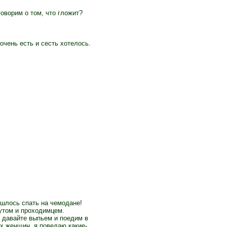
оворим о том, что гложит?
очень есть и сесть хотелось.
ишлось спать на чемодане!
лутом и проходимцем.
, давайте выпьем и поедим в
х женщин, я поведаю какие-