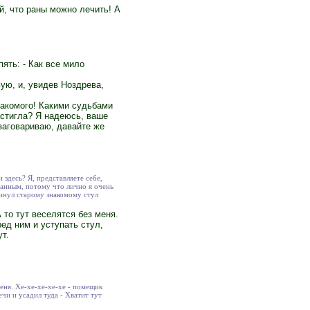
ий, что раны можно лечить! А
пять: - Как все мило
ую, и, увидев Ноздрева,
знакомого! Какими судьбами
астигла? Я надеюсь, ваше
заговариваю, давайте же
 здесь? Я, представляете себе,
данным, потому что лично я очень
винул старому знакомому стул
 то тут веселятся без меня.
ед ним и уступать стул,
т.
еня. Хе-хе-хе-хе-хе - помещик
чи и усадил туда - Хватит тут