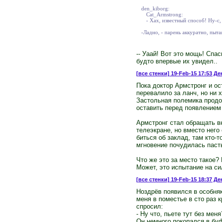
den_kiborg:
Cat_Armstrong:
- Хах, известный способ! Ну-с,
-Ладно, - парень аккуратно, пыта
-- Уаай! Вот это мощь! Спа
будто впервые их увидел..
[все стенки]
19-Feb-15 17:53 Де
Пока доктор Армстронг и ос
перевалило за ланч, но ни х
Застольная полемика продо
оставить перед появлением 
Армстронг стал обращать в
телеэкране, но вместо него
биться об заклад, там кто-т
мгновение почудилась паст
Что же это за место такое?
Может, это испытание на си
[все стенки]
19-Feb-15 18:37 Де
Ноздрёв появился в особняк
меня в поместье в сто раз 
спросил:
- Ну что, пьете тут без мен
Он немного покопался в буф