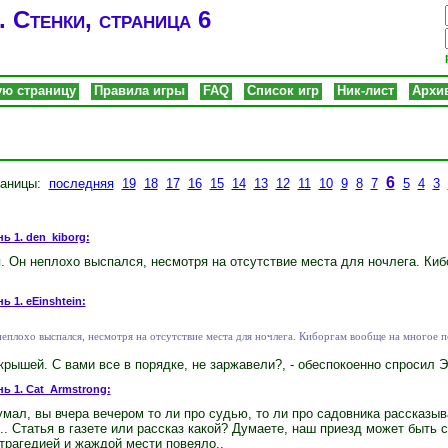
 Стенки, страница 6
ую страницу
Правила игры
FAQ
Список игр
Ник-лист
Архи
6
раницы:
последняя
19
18
17
16
15
14
13
12
11
10
9
8
7
5
4
3
ь 1. den_kiborg:
 Он неплохо выспался, несмотря на отсутствие места для ночлега. Киб
ь 1. eEinshtein:
плохо выспался, несмотря на отсутствие места для ночлега. Киборгам вообще на многое по
рышей. С вами все в порядке, не заржавели?, - обеспокоенно спросил 
нь 1. Cat_Armstrong:
думал, вы вчера вечером то ли про судью, то ли про садовника рассказыв
.. Статья в газете или рассказ какой? Думаете, наш приезд может быть с
трагедией и жаждой мести повеяло..