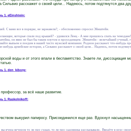
а Сильвио расскажет о своей цели... Надеюсь, потом подтянутся два др
ь 1. eEinshtein:
ей. С вами все в порядке, не заржавели?, - обеспокоенно спросил Эйнштейн.
желающие, которые спали под крышей? - удивился Ленц - А мне пришлось спать на чемодане! 
тейна, он явно не был бы таким плутом и проходимцем. Эйнштейн - величайший ученый, го
давайте выпьем и поедим в нашей чисто мужской компании. Родион расскажет что-нибудь пр
-нибудь армейские истории, а Сильвио расскажет о своей цели... Надеюсь, потом подтянут
рской воды и от этого впали в беспамятство. Знаете ли, диссоциация м
статью.
ь 1. den_kiborg:
 профессор, за всё наше развитие.
ь 1. Raskolnikoff:
увством выкурил папиросу. Присоединился еще раз. Вдохнул насыщенный
 вы вчера вечером то ли про судью, то ли про садовника рассказывали.. Введёте в курс свои