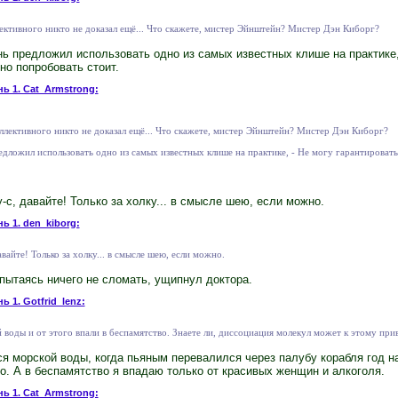
ективного никто не доказал ещё... Что скажете, мистер Эйнштейн? Мистер Дэн Киборг?
нь предложил использовать одно из самых известных клише на практике,
но попробовать стоит.
нь 1. Cat_Armstrong:
ллективного никто не доказал ещё... Что скажете, мистер Эйнштейн? Мистер Дэн Киборг?
едложил использовать одно из самых известных клише на практике, - Не могу гарантировать
у-с, давайте! Только за холку... в смысле шею, если можно.
ь 1. den_kiborg:
вайте! Только за холку... в смысле шею, если можно.
, пытаясь ничего не сломать, ущипнул доктора.
ь 1. Gotfrid_lenz:
 воды и от этого впали в беспамятство. Знаете ли, диссоциация молекул может к этому прив
ся морской воды, когда пьяным перевалился через палубу корабля год на
о. А в беспамятство я впадаю только от красивых женщин и алкоголя.
нь 1. Cat_Armstrong: