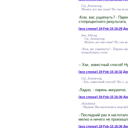
Cat_Armstrong:
Может, все мы спим? Но сна колл
-Кхм, вас ущипнуть? - Паре
стопроцентного результата, 
[все стенки]
19-Feb-15 16:29 Де
den_kiborg:
Cat_Armstrong:
Может, все мы спим? Но сна ко
-Кхм, вас ущипнуть? - Парень пр
попробовать стоит.
-- Хах, известный способ! Н
[все стенки]
19-Feb-15 16:32 Ден
Cat_Armstrong:
- Хах, известный способ! Ну-с, да
-Ладно, - парень аккуратно
[все стенки]
19-Feb-15 16:36 Ден
eEinshtein:
- Видимо Вы наглотались морской
- Последний раз я наглотал
мелко и ничего не произошл
[все стенки]
19-Feb-15 16:36 Де