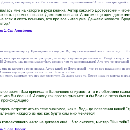
ой? Думаете, наш приезд может быть связан с чем-то криминальным? А то что-то трагедией и
опалась мне на каторге в руки книжка. Автор какой-то Достоевский - что-т
как есть про меня писано. Даже имя совпало. А потом еще один детективч
на всех и опять понимаю, что про все читал уже. Де-жавю какое-то. Врод
октор?
нь 1. Cat_Armstrong:
м выкурил папиросу. Присоединился еще раз. Вдохнул насыщенный алкоголем воздух... И т
л, вы вчера вечером то ли про судью, то ли про садовника рассказывали.. Введёте в курс св
кой? Думаете, наш приезд может быть связан с чем-то криминальным? А то что-то трагедией
сь мне на каторге в руки книжка. Автор какой-то Достоевский - что-то про наказание и прест
А потом еще один детективчик читал. Ничего особого.
х и опять понимаю, что про все читал уже. Де-жавю какое-то. Вроде и как по книжке и вроде
былое время Вам приписали бы лечение опиумом, а то и лоботомию назнач
, что Вы больны! И скажу как просто гуманист: я бы Вам не готов был в
 происходящего!
здесь встретит что-то себе знакомое, как я. Ведь до появления нашей "
влением каждого из нас как будто сам мир меняется!
 коллективного никто не доказал ещё... Что скажете, мистер Эйнштейн?
ь 1. den_kiborg: