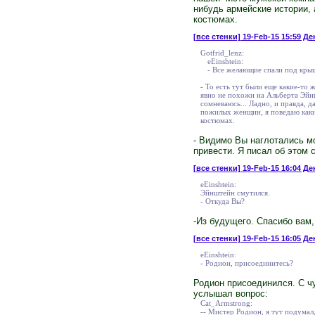
нибудь армейские истории, 
костюмах.
[все стенки]
19-Feb-15 15:59 Ден
Gotfrid_lenz:
eEinshtein:
- Все желающие спали под крыш
- То есть тут были еще какие-то 
явно не похожи на Альберта Эйнш
сомневаюсь... Ладно, и правда, 
пожилых женщин, я поведаю какие
костюмах.
- Видимо Вы наглотались мо
привести. Я писал об этом 
[все стенки]
19-Feb-15 16:04 Ден
eEinshtein:
Эйнштейн смутился.
- Откуда Вы?
-Из будущего. Спасибо вам,
[все стенки]
19-Feb-15 16:05 Ден
eEinshtein:
- Родион, присоединитесь?
Родион присоединился. С ч
услышал вопрос:
Cat_Armstrong:
-- Мистер Родион, я тут подумал,