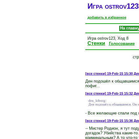
Игра ostrov123.
добавить в избранное
На главн
Игра ostrov123, Ход 8
Стенки
Голосование
ст
[все стенки]
19-Feb-15 15:30 Ден
Ден подошёл к общавшимся.
пофиг...
[все стенки]
19-Feb-15 15:32 Ден
den_kiborg:
Ден подошёл к общавшимся. Он не
- Все желающие спали под к
[все стенки]
19-Feb-15 15:36 Де
-- Мистер Родион, я тут по
догадок? Убийства какие-то.
криминальным? А то что-то 