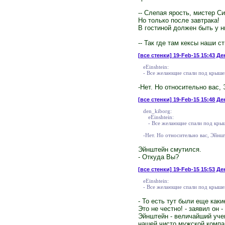
-- Слепая ярость, мистер С
Но только после завтрака!
В гостиной должен быть у н
-- Так где там кексы наши 
[все стенки]
19-Feb-15 15:43 Ден
eEinshtein:
- Все желающие спали под крышей
-Нет. Но относительно вас,
[все стенки]
19-Feb-15 15:48 Ден
den_kiborg:
eEinshtein:
- Все желающие спали под крыш
-Нет. Но относительно вас, Эйнш
Эйнштейн смутился.
- Откуда Вы?
[все стенки]
19-Feb-15 15:53 Ден
eEinshtein:
- Все желающие спали под крышей
- То есть тут были еще как
Это не честно! - заявил он
Эйнштейн - величайший учен
нашей чисто мужской компан