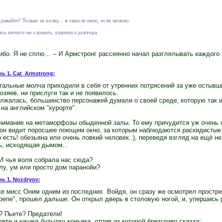
 давайте! Только за холку... в смысле шею, если можно.
ясь ничего не сломать, ущипнул доктора.
сибо. Я не сплю... -- И Армстронг рассеянно начал разглялывать каждого
нь 1. Cat_Armstrong:
тальные молча приходили в себя от утренних потрясений за уже остывш
озяев, ни прислуги так и не появилось.
лжалась, большинство персонажей думали о своей среде, которую так 
на английском "курорте".
нимание на метаморфозы обыденной залы. То ему причудится уж очень 
 он видит поросшее поющем окно, за которым наблюдаются раскидистые 
о есть! обезьяна или очень ловкий человек..), переведя взгляд на ещё н
ь, исходящая дымом...
 И чья воля собрала нас сюда?
лу, ум или просто дом паранойи?
нь 1. Nozdryov:
е мисс Оним одним из последних. Войдя, он сразу же осмотрел простре
крепе", прошел дальше. Он открыл дверь в столовую ногой, и, упершись 
я? Пьете? Предатели!
ете и нашел бутылку коньяка, отпив из которой брезгливо сказал: