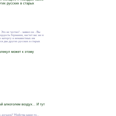
угих русских в старых
Это не честно! - заявил он - Вы
рдость Германии, насчет вас же я
о каторгу и ненавистных им
ся два других русских в старых
олекул может к этому
 алкоголем воздух... И тут
х догадок? Убийства какие-то...