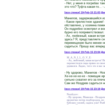
- Нет, у меня в погребах та
это что? Туфта какая-то... -
[все стенки]
19-Feb-15 21:03 Де
Манилов, задержавшийся из
- Какое прелестное здание! 
обставлено, у хозяина поме
Он подробно осмотрел и во
бурно его поприветствовал:
- Ах, любезный, какая встр
здесь? Я, представляете се
перемещение было менее нео
садиться. Прошу вас впере
[все стенки]
19-Feb-15 23:04 Де
M_A_N_I_L_O_V_E:
- Ах, любезный, какая встреча! Н
переместился сюда прямо из свое
удивился. Ладно, чего это я вас 
- Ну здорово, Манилов - Ноз
Хе-хе-хе-хе-хе - помещик и
сильно схватил его за плечи
Сам же Ноздрев садиться не
[все стенки]
19-Feb-15 23:19 Де
Nozdryov:
- Ну здорово, Манилов - Ноздрев 
иронично потер подбородок, но по
бабских соплей, садись уже! Разб