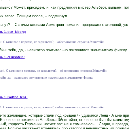
ильвио? Может, присядем, и, как предложил мистер Альберт, выпьем, пог
их запас! Поищем после, -- подмигнул.
стынут? -- С этими словами Армстронг поманил процессию к столовой, уж 
ь 1. den_kiborg:
. С вами все в порядке, не заржавели?, - обеспокоенно спросил Эйнштейн.
 Эйнштейн, да, - навигатор почтительно поклонился знаменитому физику
ь 1. eEinshtein:
ей. С вами все в порядке, не заржавели?, - обеспокоенно спросил Эйнштейн.
тейн, да, - навигатор почтительно поклонился знаменитому физику
ь 1. Gotfrid_lenz:
. С вами все в порядке, не заржавели?, - обеспокоенно спросил Эйнштейн.
ие-то желающие, которые спали под крышей? - удивился Ленц - А мне пр
 - Вы явно не похожи на Альберта Эйнштейна, он явно не был бы таким п
ый, гордость Германии, насчет вас же я сомневаюсь... Ладно, и правда
ии. Родион расскажет что-нибудь про каторгу и ненавистных им пожилы