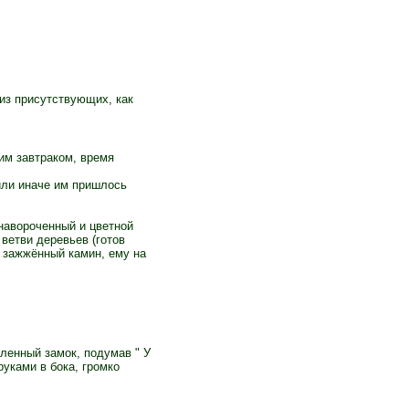
 из присутствующих, как
им завтраком, время
или иначе им пришлось
навороченный и цветной
ветви деревьев (готов
е зажжённый камин, ему на
ленный замок, подумав " У
руками в бока, громко