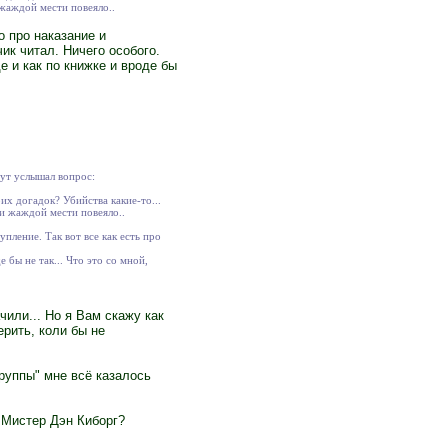
 жаждой мести повеяло..
о про наказание и
ик читал. Ничего особого.
е и как по книжке и вроде бы
ут услышал вопрос:
оих догадок? Убийства какие-то...
 и жаждой мести повеяло..
упление. Так вот все как есть про
 бы не так... Что это со мной,
или... Но я Вам скажу как
ерить, коли бы не
труппы" мне всё казалось
 Мистер Дэн Киборг?