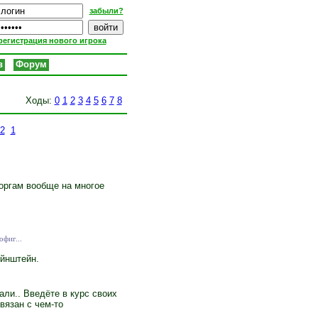
забыли?
регистрация нового игрока
в
Форум
Ходы:
0
1
2
3
4
5
6
7
8
2
1
оргам вообще на многое
фиг...
Эйнштейн.
али.. Введёте в курс своих
вязан с чем-то