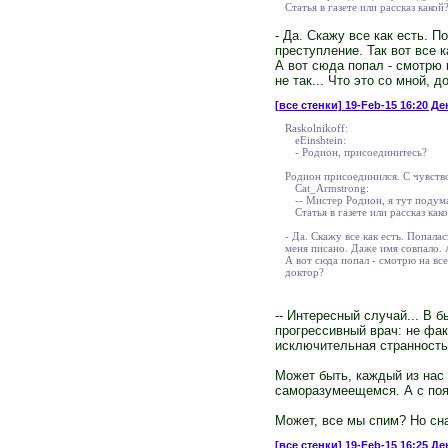
Статья в газете или рассказ как
- Да. Скажу все как есть. П
преступление. Так вот все 
А вот сюда попал - смотрю 
не так... Что это со мной, д
[все стенки]
19-Feb-15 16:20 Де
Raskolnikoff:
eEinshtein:
- Родион, присоединитесь?
Родион присоединился. С чувство
Cat_Armstrong:
-- Мистер Родион, я тут подума
Статья в газете или рассказ ка
- Да. Скажу все как есть. Попала
меня писано. Даже имя совпало. 
А вот сюда попал - смотрю на все
доктор?
-- Интересный случай... В 
прогрессивный врач: не факт
исключительная странность
Может быть, каждый из нас 
саморазумеещемся. А с поя
Может, все мы спим? Но сна
[все стенки]
19-Feb-15 16:25 Ден