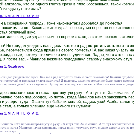
кой алкоголь, что от одного глотка сразу в пляс бросаешься, такой крепк
 А из еды тут что есть?
нь 1. M_A_N_I_L_O_V_E:
-за созерцания природы, тоже наконец-таки добрался до поместья
- восхитился он - Какая архитектура! - переступив порог, он восхитился о
стья отличный вкус.
схитился каждым украшением на первом этаже, а затем прошел в столов
еча! Не ожидал увидеть вас здесь. Как же я рад встретить хоть кого-то 
бе, переместился сюда прямо из своего поместья! А вас какая участь н
жиданным, потому что лично я очень удивился. Ладно, чего это я вас 
д, я после вас. - Манилов вежливо пододвинул старому знакомому стул
нь 1. Nozdryov:
е ожидал увидеть вас здесь. Как же я рад встретить хоть кого-то знакомого! Какими судьбами
го поместья! А вас какая участь настигла? Я надеюсь, ваше перемещение было менее неожи
заговариваю, давайте же садиться. Прошу вас вперед, я после вас. - Манилов вежливо подод
древ немного нехотя пожал протянутую руку - А я тут так. За команию. А
ронично потер подбородок, но потом, когда Манилов начал заискивать пер
 и усадил туда - Хватит тут бабских соплей, садись уже! Разболтался ту
 стал, а только хлебнул еще немного из бутылки
нь 1. M_A_N_I_L_O_V_E:
немного нехотя пожал протянутую руку - А я тут так. За команию. А то тут веселятся без м
том, когда Манилов начал заискивать перед ним и уступать стул, сильно схватил его за пле
олтался тут.