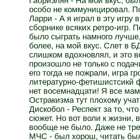
Габриэлян - На мой вкус, бы
особо не коммуницировал. По
Ларри - А я играл в эту игру 
сборнике всяких ретро-игр. 
было сыграть намного лучше,
более, на мой вкус. Слет в 
слишком вдохновлял, и это в
произошло не только с подач
его тогда не пожрали, игра гр
литературно-фетишистсикй ф
нет восемнадцати! Я все мам
Остракизма тут плохому учат
Дискобол - Респект за то, чт
сюжет. Но вот воли к жизни, 
вообще не было. Даже не тре
МЧС - был хорош, читать был