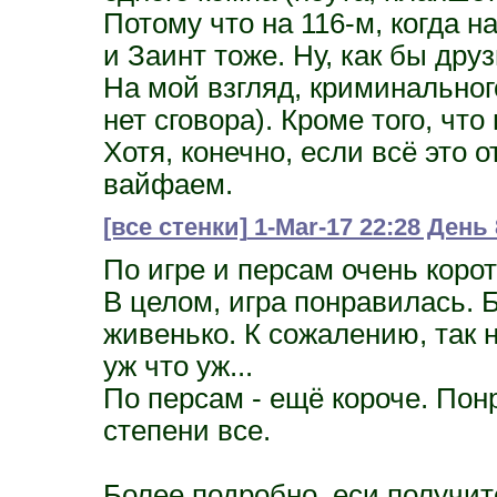
Потому что на 116-м, когда 
и Заинт тоже. Ну, как бы дру
На мой взгляд, криминального
нет сговора). Кроме того, что
Хотя, конечно, если всё это о
вайфаем.
[все стенки]
1-Mar-17 22:28 Ден
По игре и персам очень корот
В целом, игра понравилась. 
живенько. К сожалению, так н
уж что уж...
По персам - ещё короче. По
степени все.
Более подробно, еси получитс