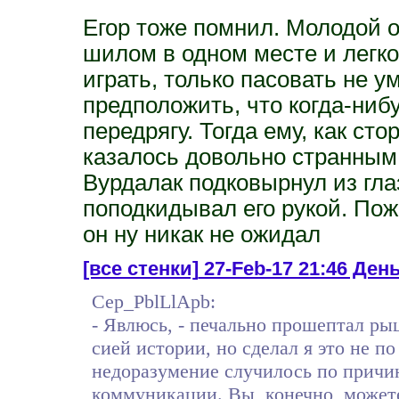
Егор тоже помнил. Молодой о
шилом в одном месте и легко
играть, только пасовать не у
предположить, что когда-ниб
передрягу. Тогда ему, как ст
казалось довольно странным. А
Вурдалак подковырнул из гла
поподкидывал его рукой. Пож
он ну никак не ожидал
[все стенки]
27-Feb-17 21:46 Ден
Cep_PblLlApb:
- Явлюсь, - печально прошептал рыц
сией истории, но сделал я это не по
недоразумение случилось по причин
коммуникации. Вы, конечно, можете