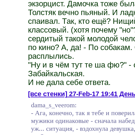
экзорцист. Дамочка тоже был
Толстяк вечно пьяный. И лад
спаивал. Так, кто ещё? Нищий
классовый. (хотя почему "но"
сердитый такой молодой чело
по кино? А, да! - По собакам
расплылись.
"Ну и в чём тут те ша фю?" 
Забайкальская.
И не дала себе ответа.
[все стенки]
27-Feb-17 19:41 День
dama_s_veerom:
- Ага, конечно, так я тебе и повери
мужики одинаковые - сначала набедо
уж... ситуация, - вздохнула девушка