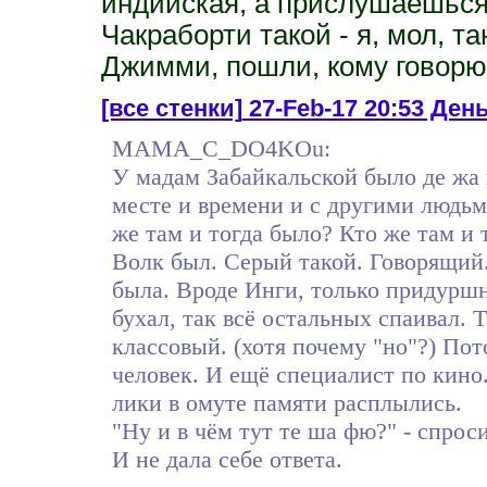
индийская, а прислушаешься 
Чакраборти такой - я, мол, та
Джимми, пошли, кому говорю
[все стенки]
27-Feb-17 20:53 День
MAMA_C_DO4KOu:
У мадам Забайкальской было де жа в
месте и времени и с другими людьм
же там и тогда было? Кто же там и 
Волк был. Серый такой. Говорящий.
была. Вроде Инги, только придуршн
бухал, так всё остальных спаивал. 
классовый. (хотя почему "но"?) Пот
человек. И ещё специалист по кино.
лики в омуте памяти расплылись.
"Ну и в чём тут те ша фю?" - спрос
И не дала себе ответа.