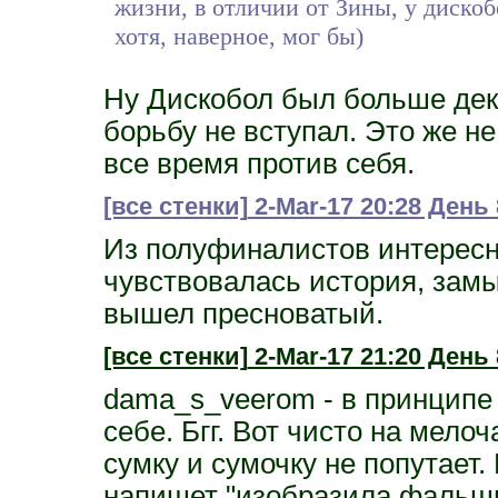
жизни, в отличии от Зины, у диско
хотя, наверное, мог бы)
Ну Дискобол был больше деко
борьбу не вступал. Это же не
все время против себя.
[все стенки]
2-Mar-17 20:28 День 
Из полуфиналистов интересне
чувствовалась история, замы
вышел пресноватый.
[все стенки]
2-Mar-17 21:20 День 
dama_s_veerom - в принципе 
себе. Бгг. Вот чисто на мел
сумку и сумочку не попутает
напишет "изобразила фальши