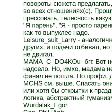
повороты сюжета предлагать,
во всех отношениях(с). Прощ
прессовать, телесность каку
"Я парень", "Я - просто паре
как-то выпуклее надо.
Leisure_suit_Larry - аналоги
других, и подачи отбивал, но
не двигал.
MAMA_C_DO4KOu- бгг. Вот не
надоело. Но, имхо, мадама н
финал не пошла. Но профи, д
MCHS см. выше. Спасать они
или хотя бы открытки к празд
логика, абстрактный гуманиз
Wurdalak_Egor