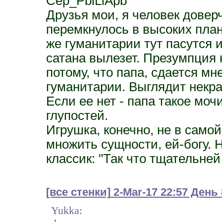
Cep_PblLlApb
Друзья мои, я человек довер
перемкнулось в высоких план
же гуманитарии тут пасутся и
сатана вылезет. Презумпция 
потому, что папа, сдается м
гуманитарии. Выглядит некра
Если ее нет - папа такое мо
глупостей.
Игрушка, конечно, не в само
множить сущности, ей-богу. Н
классик: "Так что тщательней
[все стенки]
2-Mar-17 22:57 День
Yukka: