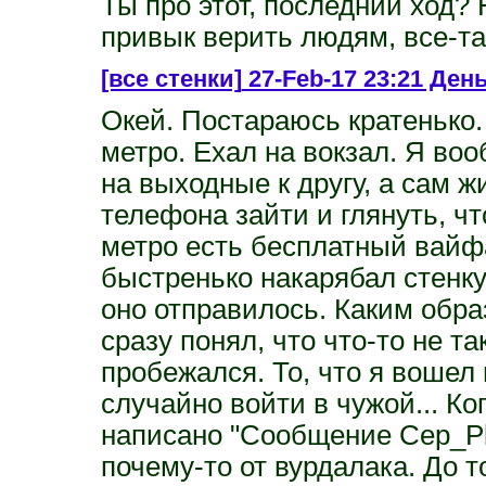
Ты про этот, последний ход? 
привык верить людям, все-та
[все стенки]
27-Feb-17 23:21 День
Окей. Постараюсь кратенько.
метро. Ехал на вокзал. Я воо
на выходные к другу, а сам ж
телефона зайти и глянуть, чт
метро есть бесплатный вайфа
быстренько накарябал стенку-
оно отправилось. Каким обра
сразу понял, что что-то не та
пробежался. То, что я вошел 
случайно войти в чужой... Ко
написано "Сообщение Cep_Pbl
почему-то от вурдалака. До т