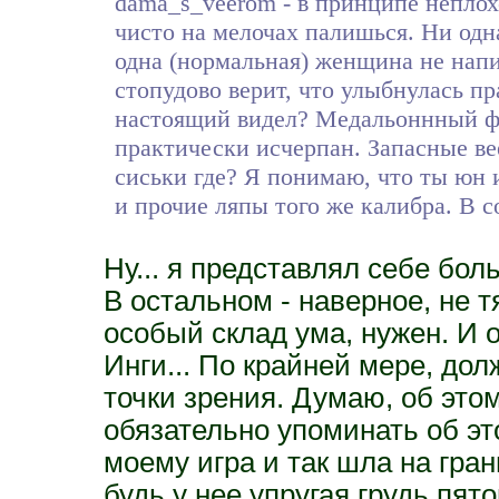
dama_s_veerom - в принципе неплохо
чисто на мелочах палишься. Ни одн
одна (нормальная) женщина не нап
стопудово верит, что улыбнулась пр
настоящий видел? Медальоннный фо
практически исчерпан. Запасные вее
сиськи где? Я понимаю, что ты юн и
и прочие ляпы того же калибра. В с
Ну... я представлял себе бол
В остальном - наверное, не т
особый склад ума, нужен. И о
Инги... По крайней мере, до
точки зрения. Думаю, об этом
обязательно упоминать об эт
моему игра и так шла на гран
будь у нее упругая грудь пят