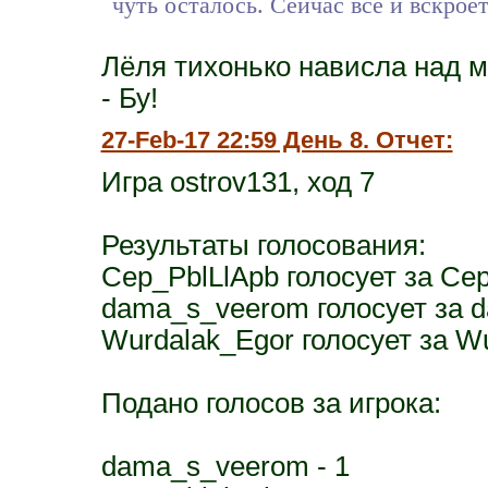
чуть осталось. Сейчас все и вскрое
Лёля тихонько нависла над 
- Бу!
27-Feb-17 22:59 День 8. Отчет:
Игра ostrov131, ход 7
Результаты голосования:
Cep_PblLlApb голосует за Ce
dama_s_veerom голосует за 
Wurdalak_Egor голосует за W
Подано голосов за игрока:
dama_s_veerom - 1