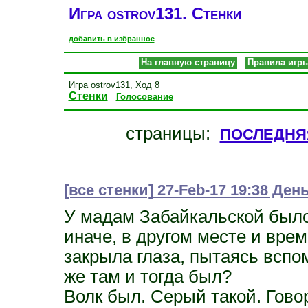
Игра ostrov131. Стенки
добавить в избранное
На главную страницу
Правила игр
Игра ostrov131, Ход 8
Стенки
Голосование
последня
страницы:
[все стенки]
27-Feb-17 19:38 Де
У мадам Забайкальской было 
иначе, в другом месте и вре
закрыла глаза, пытаясь вспо
же там и тогда был?
Волк был. Серый такой. Гово