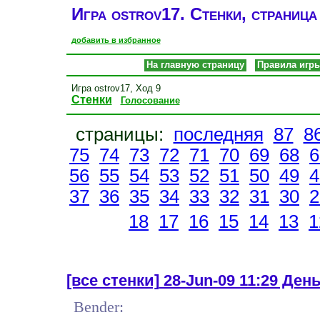
Игра ostrov17. Стенки, страница
добавить в избранное
На главную страницу
Правила игр
Игра ostrov17, Ход 9
Стенки
Голосование
страницы:
последняя
87
8
75
74
73
72
71
70
69
68
6
56
55
54
53
52
51
50
49
4
37
36
35
34
33
32
31
30
2
18
17
16
15
14
13
1
[все стенки]
28-Jun-09 11:29 День 
Bender: