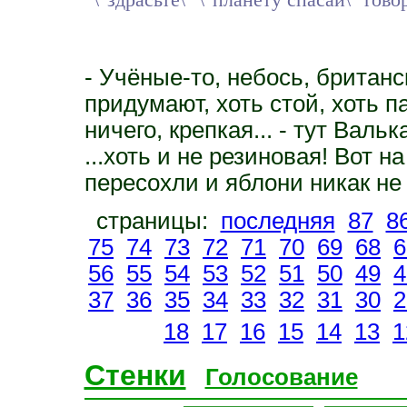
- Учёные-то, небось, британс
придумают, хоть стой, хоть п
ничего, крепкая... - тут Валь
...хоть и не резиновая! Вот н
пересохли и яблони никак не 
страницы:
последняя
87
8
75
74
73
72
71
70
69
68
6
56
55
54
53
52
51
50
49
4
37
36
35
34
33
32
31
30
2
18
17
16
15
14
13
1
Стенки
Голосование