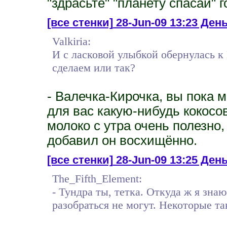
"здрасьте" "планету спасай" 
[все стенки]
28-Jun-09 13:23 День
Valkiria:
И с ласковой улыбкой обернулась к
сделаем или так?
- Валечка-Кирочка, вы пока м
для вас какую-нибудь кокосо
молоко с утра очень полезно,
добавил он восхищённо.
[все стенки]
28-Jun-09 13:25 День
The_Fifth_Element:
- Тундра ты, тетка. Откуда ж я знаю
разобраться не могут. Некоторые так