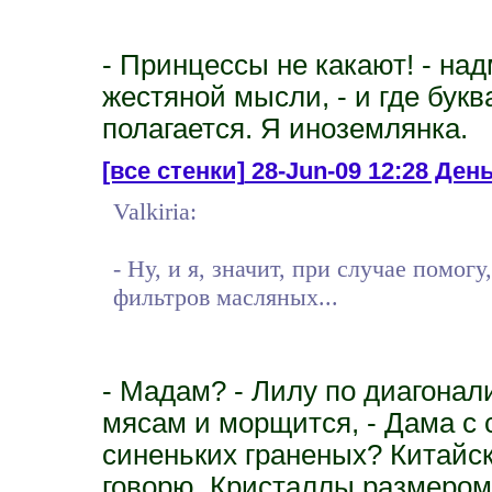
- Принцессы не какают! - на
жестяной мысли, - и где бук
полагается. Я иноземлянка.
[все стенки]
28-Jun-09 12:28 День
Valkiria:
- Ну, и я, значит, при случае помог
фильтров масляных...
- Мадам? - Лилу по диагонал
мясам и морщится, - Дама с с
синеньких граненых? Китайск
говорю. Кристаллы размером 