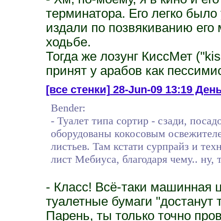
терминатора. Его легко было
издали по позвякиванию его
ходьбе.
Тогда же лозунг КиссМет ("kis
принят у арабов как пессимис
[все стенки]
28-Jun-09 13:19 День
Bender:
- Туалет типа сортир - сзади, поса
оборудованы кокосовым освежителе
листьев. Там кстати сурпрайз и тех
лист Мебиуса, благодаря чему.. ну,
- Класс! Всё-таки машинная ц
туалетные бумаги "достанут т
Парень, ты только точно про