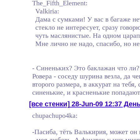
The_Fifth_Element:
Valkiria:
Дама с сумками! У вас в багаже н
стекло не интересует, сразу говор
чуть маслянистые. На одном царап
Мне лично не надо, спасибо, но н
- Синеньких? Это баклажан что ли? 
Ровера - соседу шурина везла, да че
второго размера, в аккурат на тебя, 
синенькие, и красненькие попадаютс
[все стенки]
28-Jun-09 12:37 День
chupachupo4ka:
-Пасиба, тёть Валькирия, может он 
- моя любовь. А фанаток у них мно