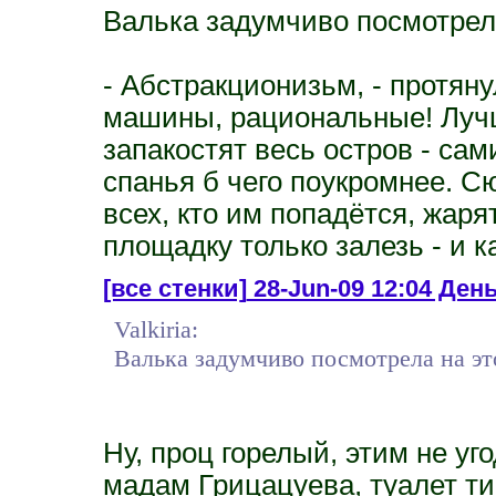
Валька задумчиво посмотрела
- Абстракционизьм, - протянул
машины, рациональные! Лучш
запакостят весь остров - сам
спанья б чего поукромнее. Сю
всех, кто им попадётся, жаря
площадку только залезь - и к
[все стенки]
28-Jun-09 12:04 День
Valkiria:
Валька задумчиво посмотрела на эт
Ну, проц горелый, этим не уг
мадам Грицацуева, туалет ти