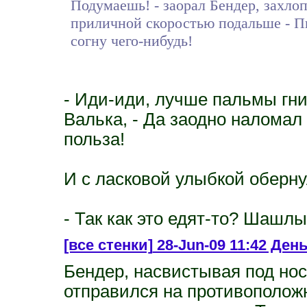
Подумаешь! - заорал Бендер, захлоп
приличной скоростью подальше - Пив
согну чего-нибудь!
- Иди-иди, лучше пальмы гни
Валька, - Да заодно наломал 
польза!
И с ласковой улыбкой оберну
- Так как это едят-то? Шашл
[все стенки]
28-Jun-09 11:42 День
Бендер, насвистывая под нос
отправился на противоположн