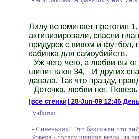
Лилу вспоминает прототип 1.
активизировали, спасли план
придурок с пивом и футбол, п
кабинка для самоубийств.
- Уж чего-чего, а любви вы о
шипит клон 34, - И других сп
давала. Так что правду, прав
- Деточка, любви нет. Поверь
[все стенки]
28-Jun-09 12:46 День
Valkiria:
- Синеньких? Это баклажан что ли? 
Ровера - соседу шурина везла, да че