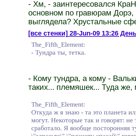
- Хм, - заинтересовался Кра
основном по гравюрам Дорэ, -
выглядела? Хрустальные сф
[все стенки]
28-Jun-09 13:26 День 
The_Fifth_Element:
- Тундра ты, тетка.
- Кому тундра, а кому - Валь
таких... племяшек... Туда же
The_Fifth_Element:
Откуда ж я знаю - та это планета ил
могут. Некоторые так и говорят: не 
сработало. Я вообще посторонняя т
\"здрасьте\" \"планету спасай\" гов