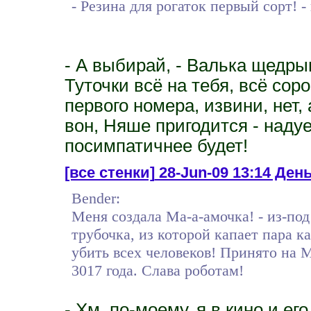
- Резина для рогаток первый сорт! -
- А выбирай, - Валька щедры
Туточки всё на тебя, всё соро
первого номера, извини, нет, 
вон, Няше пригодится - надуе
посимпатичнее будет!
[все стенки]
28-Jun-09 13:14 День
Bender:
Меня создала Ма-а-амочка! - из-под
трубочка, из которой капает пара к
убить всех человеков! Принято на 
3017 года. Слава роботам!
- Хм, по-моему, я в кино и е