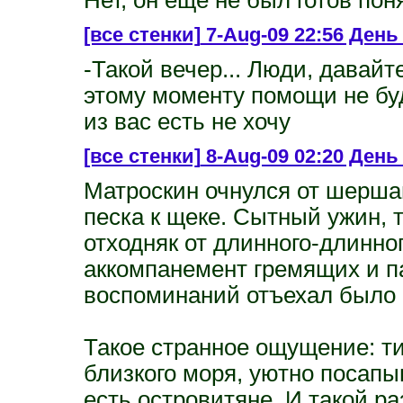
[все стенки]
7-Aug-09 22:56 День 
-Такой вечер... Люди, давайт
этому моменту помощи не буд
из вас есть не хочу
[все стенки]
8-Aug-09 02:20 День
Матроскин очнулся от шерша
песка к щеке. Сытный ужин,
отходняк от длинного-длинног
аккомпанемент гремящих и 
воспоминаний отъехал было 
Такое странное ощущение: ти
близкого моря, уютно посапыв
есть островитяне. И такой р