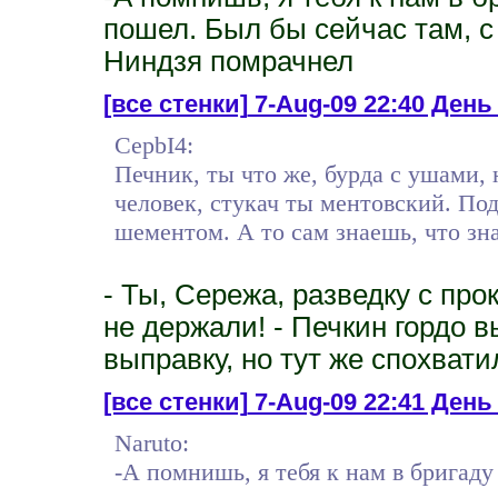
пошел. Был бы сейчас там, с
Ниндзя помрачнел
[все стенки]
7-Aug-09 22:40 День 
CepbI4:
Печник, ты что же, бурда с ушами,
человек, стукач ты ментовский. По
шементом. А то сам знаешь, что зн
- Ты, Сережа, разведку с про
не держали! - Печкин гордо 
выправку, но тут же спохвати
[все стенки]
7-Aug-09 22:41 День 
Naruto:
-А помнишь, я тебя к нам в бригаду