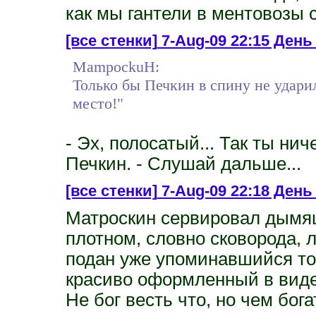
как мы гантели в ментовозы
[все стенки]
7-Aug-09 22:15 День 
MampockuH:
Только бы Печкин в спину не ударил
место!"
- Эх, полосатый... Так ты нич
Печкин. - Слушай дальше...
[все стенки]
7-Aug-09 22:18 День
Матроскин сервировал дымящ
плотном, словно сковорода, л
подан уже упоминавшийся т
красиво оформленный в виде 
Не бог весть что, но чем бо