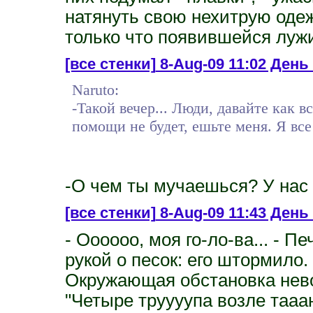
натянуть свою нехитрую одеж
только что появившейся луж
[все стенки]
8-Aug-09 11:02 День 
Naruto:
-Такой вечер... Люди, давайте как 
помощи не будет, ешьте меня. Я все 
-О чем ты мучаешься? У нас п
[все стенки]
8-Aug-09 11:43 День 
- Оооооо, моя го-ло-ва... - П
рукой о песок: его штормило.
Окружающая обстановка нев
"Четыре труууупа возле тааа