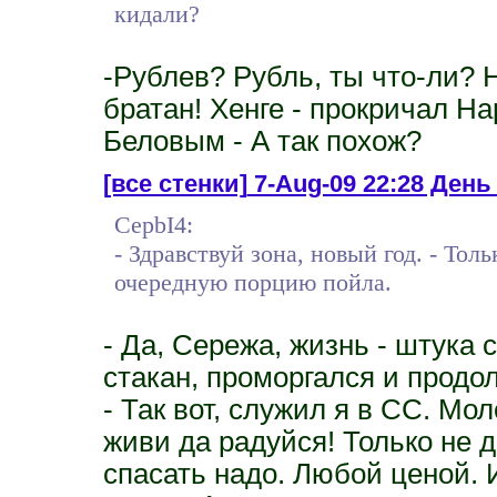
кидали?
-Рублев? Рубль, ты что-ли? 
братан! Хенге - прокричал Н
Беловым - А так похож?
[все стенки]
7-Aug-09 22:28 День 
CepbI4:
- Здравствуй зона, новый год. - То
очередную порцию пойла.
- Да, Сережа, жизнь - штука 
стакан, проморгался и продо
- Так вот, служил я в СС. Мо
живи да радуйся! Только не д
спасать надо. Любой ценой. 