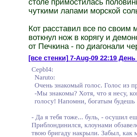
столе примостилась половинк
чуткими лапами морской сол
Кот расставил все по своим
воткнул нож в корягу и демо
от Печкина - по диагонали че
[все стенки]
7-Aug-09 22:19 День 
CepbI4:
Naruto:
Очень знакомый голос. Голос из п
-Мы знакомы? Хотя, что я несу, ко
голосу! Напомни, богатым будешь
- Да я тебя тоже... буль, - осушил е
Приблондинился, клоунами обзавелс
твою бригаду накрыли. Забыл, как 