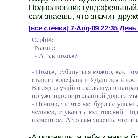
Подполковник гундофельный.
сам знаешь, что значит друж
[все стенки]
7-Aug-09 22:35 День 
CepbI4:
Naruto:
- А так похож?
- Похож, рубануться можно, как пох
старого корефана и УДарился в вос
Взгляд случайно скользнул в напр
по уже проспиртованной дороге мы
- Печник, ты что же, бурда с ушами
человек, стукач ты ментовский. По
шементом. А то сам знаешь, что зн
-А помнишь, я тебя к нам в б