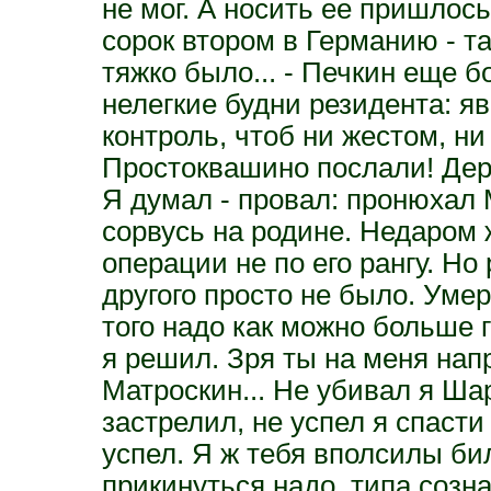
не мог. А носить ее пришлось
сорок втором в Германию - та
тяжко было... - Печкин еще 
нелегкие будни резидента: 
контроль, чтоб ни жестом, ни 
Простоквашино послали! Дер
Я думал - провал: пронюхал М
сорвусь на родине. Недаром ж
операции не по его рангу. Н
другого просто не было. Умере
того надо как можно больше 
я решил. Зря ты на меня нап
Матроскин... Не убивал я Ш
застрелил, не успел я спасти 
успел. Я ж тебя вполсилы би
прикинуться надо, типа созна