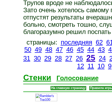
Трупов вроде не наблюдалось
Зато очень хотелось самому 
отпустят результаты вчераш
больно, смотреть тошно, слу
благоразумно решил поспать
страницы:
последняя
62
6
50
49
48
47
46
45
44
43
4
25
31
30
29
28
27
26
24
12
11
10
9
Стенки
Голосование
На главную страницу
Правила игр