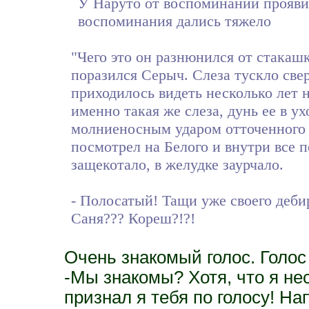
У Наруто от воспоминаний прояви
воспоминания дались тяжело
"Чего это он разнюнился от стакашк
поразился Серыч. Слеза тускло све
приходилось видеть несколько лет на
именно такая же слеза, дунь ее в у
молниеносным ударом отточенного н
посмотрел на Белого и внутри все п
защекотало, в желудке заурчало.
- Полосатый! Тащи уже своего дебир
Саня??? Кореш?!?!
Очень знакомый голос. Голос
-Мы знакомы? Хотя, что я нес
признал я тебя по голосу! Н