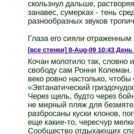
скользнул дальше, растворяя
занавес, сумерках - тень сре
разнообразных звуков тропич
Глаза его сияли отраженным
[все стенки]
8-Aug-09 10:43 День 
Кочан молотило так, словно 
свободу сам Ронни Колеман.
веко ровно настолько, чтобы
«Эвтанатический гриздочудоф
Через щель, будто через бой
не мирный пляж для безмяте
разбросаны куски клонов, по
еще какие-то, чересчур мелк
Сообщество отдыхающих спа