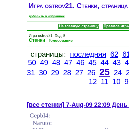
Игра ostrov21. Стенки, страница
добавить в избранное
На главную страницу
Правила игр
Игра ostrov21, Ход 9
Стенки
Голосование
страницы:
последняя
62
6
50
49
48
47
46
45
44
43
4
25
31
30
29
28
27
26
24
12
11
10
9
[все стенки]
7-Aug-09 22:09 День 
CepbI4:
Naruto: