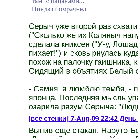
там, с пацанами...
Ниндзя помрачнел
Серыч уже второй раз схвати
("Сколько же их Коляныч нап
сделала книксен ("У-у, Лошад
пихает!") и сковырнулась куд
похож на палочку гаишника, 
Сидящий в объятиях Белый с
- Самня, я люмблю тембя, -
японца. Последняя мысль уп
озарила разум Серыча: "Людк
[все стенки]
7-Aug-09 22:42 День 
Выпив еще стакан, Наруто-Б