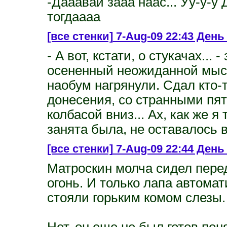
-Дааавай зааа наас... Уу-у-у
тогдаааа
[все стенки]
7-Aug-09 22:43 День 
- А вот, кстати, о стукачах...
осененный неожиданной мысл
наобум нагрянули. Сдал кто-
донесения, со странными пят
колбасой вниз... Ах, как же я
занята была, не оставалось в
[все стенки]
7-Aug-09 22:44 День
Матроскин молча сидел перед
огонь. И только лапа автома
стояли горьким комом слезы.
Нет, он еще не был готов пон