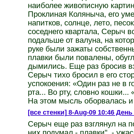
наиболее живописную картин
Проклиная Коляныча, его уме
напитков, солнце, лето, песо
соседнего квартала, Серыч в
подальше от валуна, на кото
руке были зажаты собствен
плавки были повалены, обугл
дымились. Еще раз бросив вз
Серыч тихо бросил в его сто
успокоения: «Один раз не в 
рта... Во рту, словно кошки...
На этом мысль оборвалась и
[все стенки]
8-Aug-09 10:46 День 
Серыч еще раз взглянул на п
них подумал - плавки", - уж