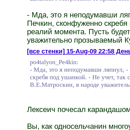
- Мда, это я неподумавши ля
Печкин, сконфуженно скребя п
реалий момента. Пусть будет
уважительно прозываемый К
[все стенки]
15-Aug-09 22:58 День
po4talyon_Pe4kin:
- Мда, это я неподумавши ляпнул, 
скребя под ушанкой. - Не учет, так 
В.Е.Матроскин, в народе уважител
Лексеич почесал карандашом 
Вы, как односельчанин много