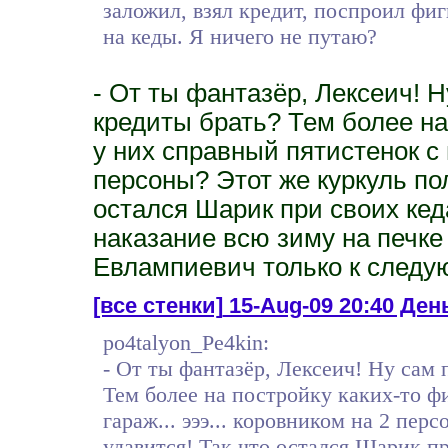
заложил, взял кредит, поспроил фи
на кеды. Я ничего не путаю?
- От ты фантазёр, Лексеич! 
кредиты брать? Тем более на
у них справный пятистенок с г
персоны? Этот же куркуль пол
остался Шарик при своих кед
наказание всю зиму на печке
Евлампиевич только к следую
[все стенки]
15-Aug-09 20:40 День
po4talyon_Pe4kin:
- От ты фантазёр, Лексеич! Ну сам
Тем более на постройку каких-то фи
гараж... эээ... коровником на 2 пе
удавится! Так что остался Шарик п