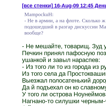
[все стенки]
16-Aug-09 12:45 День
MampockuH:
- Не в армии, а на флоте. Сколько ж
подошедший в разгар дискуссии Мат
вообще?
- Не мешайте, товарищ. Зуд у
Печкин принял пафосную позу
ушанкой и завыл нараспев:
- Из того ли то из города из р
Из того села да Простокваши
Выезжал полосатенький дор
Да й подъехал он ко славном
У того ли острова Ноунеймов
Нагнано-то силушки черным-