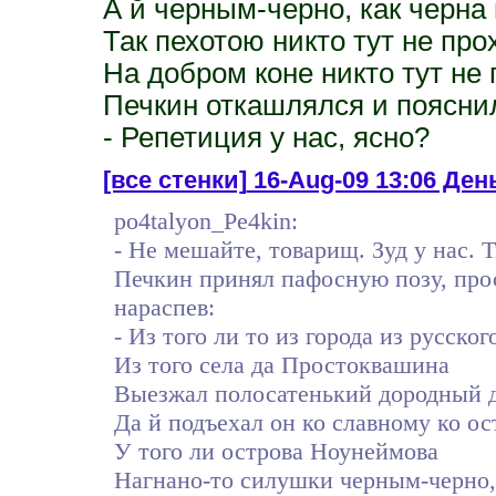
А й черным-черно, как черна 
Так пехотою никто тут не про
На добром коне никто тут не 
Печкин откашлялся и поясни
- Репетиция у нас, ясно?
[все стенки]
16-Aug-09 13:06 День
po4talyon_Pe4kin:
- Не мешайте, товарищ. Зуд у нас. 
Печкин принял пафосную позу, прос
нараспев:
- Из того ли то из города из русског
Из того села да Простоквашина
Выезжал полосатенький дородный 
Да й подъехал он ко славному ко о
У того ли острова Ноунеймова
Нагнано-то силушки черным-черно,