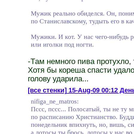
Мужик реально обиделся. Он, поним
по Станиславскому, тудыть его в кач
Мужики. И кот. У нас чего-нибудь
или иголки под ногти.
-Там немного пива протухло, 
Хотя бы кореша спасти удало
голову ударила...
[все стенки]
15-Aug-09 00:12 Ден
nifiga_ne_matros:
Пссс, пссс... Полосатый, ты не ту
по расписанию Христианство. Будди
понедельник впихнуть, но, вишь, си
а лотосы ты брось, лотосы у нас во