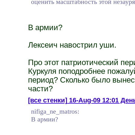
оценить масштабность этой незаур
В армии?
Лексеич навострил уши.
Про этот патриотический пер
Куркуля поподробнее пожалуй
период? Сколько было вынес
части?
[все стенки]
16-Aug-09 12:01 Ден
nifiga_ne_matros:
В армии?