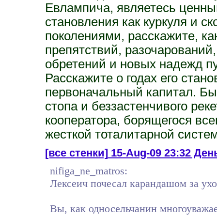
Евлампича, являетесь ценным
становления как куркуля и с
поколениями, расскажите, ка
препятствий, разочарований, 
обретений и новых надежд пу
Расскажите о годах его стано
первоначальный капитал. Был
стопа и беззастенчивого реке
кооператора, борящегося вс
жесткой тоталитарной систе
[все стенки]
15-Aug-09 23:32 День
nifiga_ne_matros:
Лексеич почесал карандашом за ухо
Вы, как односельчанин многоуважа