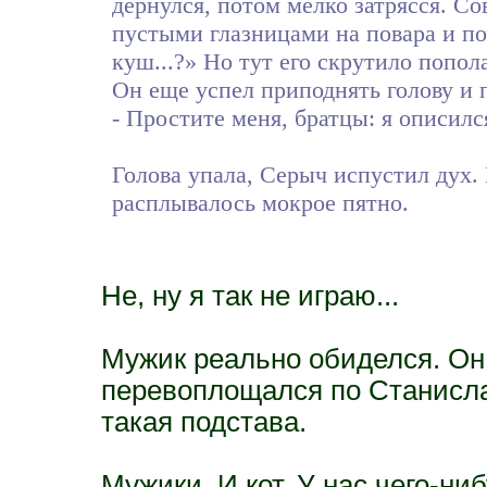
дернулся, потом мелко затрясся. Со
пустыми глазницами на повара и по
куш...?» Но тут его скрутило попол
Он еще успел приподнять голову и 
- Простите меня, братцы: я описилс
Голова упала, Серыч испустил дух. 
расплывалось мокрое пятно.
Не, ну я так не играю...
Мужик реально обиделся. Он,
перевоплощался по Станислав
такая подстава.
Мужики. И кот. У нас чего-н