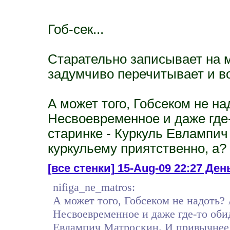
Гоб-сек...
Старательно записывает на 
задумчиво перечитывает и в
А может того, Гобсеком не над
Несвоевременное и даже где
старинке - Куркуль Евлампич
куркульему приятственно, а?
[все стенки]
15-Aug-09 22:27 День
nifiga_ne_matros:
А может того, Гобсеком не надоть? А
Несвоевременное и даже где-то оби
Евлампич Матроскин. И привычнее и