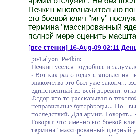
армии отслужил. Не без после
Печкин многозначительно пони
его боевой клич "мяу" послу
термина "массированный ядер
полной мере оценить масшта
[все стенки]
16-Aug-09 02:11 День
po4talyon_Pe4kin:
Печкин уселся поудобнее и задумал
- Вот как раз о годах становления 
знакомства это был уже законч... ээ
единственный из всей деревни, отк
Федор что-то рассказывал о тяжелой
неправильные бутерброды... Но - вы
последствий. Для армии. Говорят...
Говорят, что именно его боевой кл
термина "массированный ядерный уд