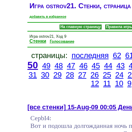
Игра ostrov21. Стенки, страница
добавить в избранное
На главную страницу
Правила игр
Игра ostrov21, Ход 9
Стенки
Голосование
страницы:
последняя
62
6
50
49
48
47
46
45
44
43
31
30
29
28
27
26
25
24
2
12
11
10
9
[все стенки]
15-Aug-09 00:05 День
CepbI4:
Вот и подошла долгожданная ночь 