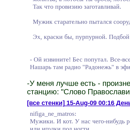
Так что провизию заготавливай.
Мужик старательно пытался сооруд
Эх, краски бы, пурпурной. Подбой
- Ой извините! Бес попутал. Все-все
Нашарь там радио "Радонежь" в эфи
-У меня лучше есть - произн
станцию: "Слово Православи
[все стенки]
15-Aug-09 00:16 День
nifiga_ne_matros:
Мужики. И кот. У нас чего-нибудь
или иголки под ногти.