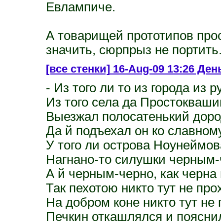
Евлампиче.
А товарищей прототипов прос
значить, сюрпрыз не портить.
[все стенки]
16-Aug-09 13:26 День
- Из того ли то из города из р
Из того села да Простокваши
Выезжал полосатенький дор
Да й подъехал он ко славном
У того ли острова Ноунеймов
Нагнано-то силушки черным-
А й черным-черно, как черна 
Так пехотою никто тут не про
На добром коне никто тут не 
Печкин откашлялся и поясни