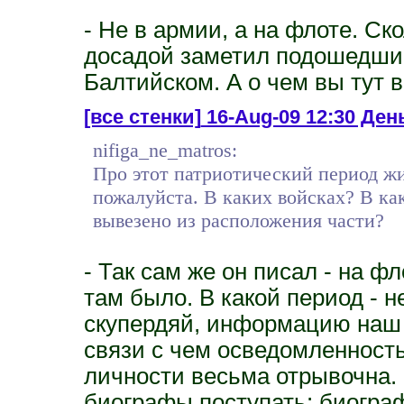
- Не в армии, а на флоте. Ск
досадой заметил подошедший 
Балтийском. А о чем вы тут 
[все стенки]
16-Aug-09 12:30 День
nifiga_ne_matros:
Про этот патриотический период ж
пожалуйста. В каких войсках? В ка
вывезено из расположения части?
- Так сам же он писал - на ф
там было. В какой период - н
скупердяй, информацию наш 
связи с чем осведомленност
личности весьма отрывочна. 
биографы поступать: биограф