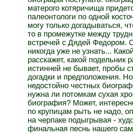
матерого котяричища придетс
палеонтологи по одной косто
могу только догадываться, ч
то в промежутке между труд
встречей с Дядей Федором. С
никогда уже не узнать... Как
расскажет, какой подельник р
истинней не бывает, пробы с
догадки и предположения. Но
недостойно честных биографо
нужна ли потомкам сухая хр
биография? Может, интересн
по крупицам рыть не надо, о
на черпаке подыгрывая - худ
финальная песнь нашего сам