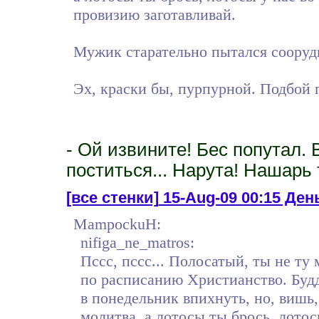
провизию заготавливай.
Мужик старательно пытался сооруди
Эх, краски бы, пурпурной. Подбой 
- Ой извините! Бес попутал. 
поститься... Нарута! Нашарь
[все стенки]
15-Aug-09 00:15 День
MampockuH:
nifiga_ne_matros:
Пссс, пссс... Полосатый, ты не т
по расписанию Христианство. Будд
в понедельник впихнуть, но, вишь,
молитва, а лотосы ты брось, лотос