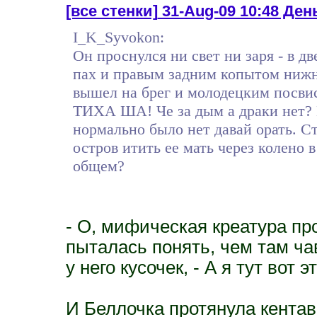
[все стенки]
31-Aug-09 10:48 День
I_K_Syvokon:
Он проснулся ни свет ни заря - в д
пах и правым задним копытом нижни
вышел на брег и молодецким посвис
ТИХА ША! Че за дым а драки нет? В
нормально было нет давай орать. Ст
остров итить ее мать через колено в
общем?
- О, мифическая креатура пр
пыталась понять, чем там ча
у него кусочек, - А я тут вот э
И Беллочка протянула кента