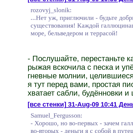
rozovyj_slonik:
...Нет уж, приглючили - будьте доб
существования! Каждой галлюцинаци
море, бельведером и террасой!
- Послушайте, перестаньте ка
рыжая вскочила с песка и упё
гневные молнии, целившиеся 
я тут перед вами, простая пи
хватает сабли, будённовки и 
[все стенки]
31-Aug-09 10:41 День
Samuel_Fergusson:
- Хорошо, но во-первых - зачем га
во-вторых - деньги я с собой в пут