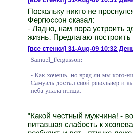
Поскольку никто не проснулс
Фергюссон сказал:
- Ладно, нам пора устроить з
жизнь. Предлагаю построить
[все стенки]
31-Aug-09 10:32 День
Samuel_Fergusson:
- Как хочешь, но вряд ли мы кого-ни
Самуэль достал свой револьвер и вы
неба упала птица.
"Какой честный мужчина! - в
питавшая слабость к хозяевам
разбудит, и вот - птичка даже