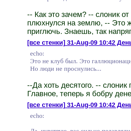
-- Как это зачем? -- слоник о
плюхнулся на землю, -- Это 
приглючь. Знаешь, так напряг
[все стенки]
31-Aug-09 10:42 День
echo:
Это не клуб был. Это галлюционаци
Но люди не проснулись...
--Да хоть десятого. -- слони
Главное, теперь я бобру дене
[все стенки]
31-Aug-09 10:42 День
echo:
Да, чувствую, вас сильно подавляли.