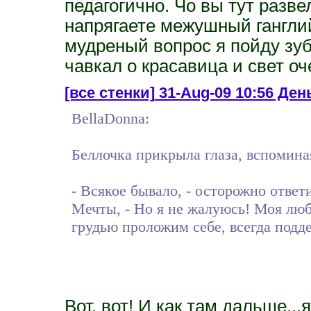
педагогично. Чо вы тут разв
напрягаете межушный ганглий
мудреный вопрос я пойду зу
чавкал о красавица и свет оч
[все стенки]
31-Aug-09 10:56 День
BellaDonna:
Беллочка прикрыла глаза, вспоминая,
- Всякое бывало, - осторожно ответ
Мечты, - Но я не жалуюсь! Моя люб
грудью проложим себе, всегда подд
Вот, вот! И как там дальше...