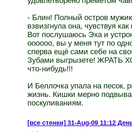
удовлетворено преметом чавк
- Блин! Полный остров мужико
взвизгнула она, чувствуя как
Вот послушаюсь Эха и устрою
оооооо, вы у меня тут по одн
сперва ещё сами себе на сво
Зубами выгрызете! ЖРАТЬ ХО
что-нибудь!!!
И Беллочка упала на песок, 
жизнь. Кишки мерно подвыва
поскуливаниям.
[все стенки]
31-Aug-09 11:12 День