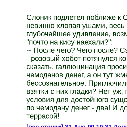
Слоник подлетел поближе к С
невинно хлопая ушами, весь
глубочайшее удивление, воз
"почто на кису наехали?":
-- После чего? Чего после? С
- розовый хобот потянулся ко
сказать, галлюцинация проси
чемоданов денег, а он тут жм
бессознательное. Приглючил
взятки с них гладки? Нет уж,
условия для достойного сущ
по чемодану денег - два! И 
террасой!
[все стенки]
31-Aug-09 10:31 Ден