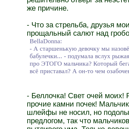
же причине.
- Что за стрельба, друзья мо
прощальный салют над гроб
BellaDonna:
- А старшенькую девочку мы назовё
бабулечки... - подумала вслух рыжа
про ЭТОГО мальчика? Который бегал
всё приставал? А он-то чем озабоче
- Беллочка! Свет очей моих! 
прочие камни почек! Мальчик
шлейфы не носил, но подолы
предлогом, так что мальчико
пытливого ума. Только девочк