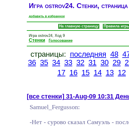
Игра ostrov24. Стенки, страница
добавить в избранное
На главную страницу
Правила игр
Игра ostrov24, Ход 9
Стенки
Голосование
страницы:
последняя
48
4
36
35
34
33
32
31
30
29
2
17
16
15
14
13
12
[все стенки]
31-Aug-09 10:31 День
Samuel_Fergusson:
-Нет - сурово сказал Самуэль - посл