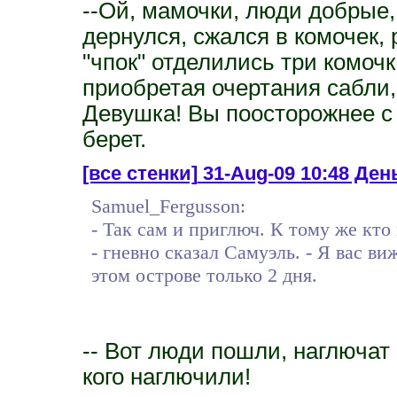
--Ой, мамочки, люди добрые, 
дернулся, сжался в комочек, 
"чпок" отделились три комоч
приобретая очертания сабли, 
Девушка! Вы поосторожнее с
берет.
[все стенки]
31-Aug-09 10:48 День
Samuel_Fergusson:
- Так сам и приглюч. К тому же кто
- гневно сказал Самуэль. - Я вас в
этом острове только 2 дня.
-- Вот люди пошли, наглючат и
кого наглючили!