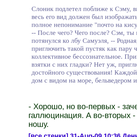
Слоник подлетел поближе к Сэму, в
весь его вид должен был изображат
полное непонимание "почто на кису
-- После чего? Чего после? Сэм, ты
потянулся ко лбу Самуэля, -- Родна
приглючить такой пустяк как пару ч
коллективное бессознательное. При
взятки с них гладки? Нет уж, пригл
достойного существования! Каждой 
дом с видом на море, бельведером и
- Хорошо, но во-первых - за
галлюцинация. А во-вторых -
ношу.
[все стенки]
31-Aug-09 10:36 День