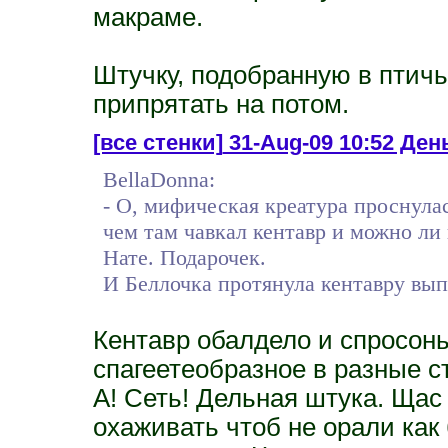
макраме.
Штучку, подобранную в птичь
припрятать на потом.
[все стенки]
31-Aug-09 10:52 День
BellaDonna:
- О, мифическая креатура проснулас
чем там чавкал кентавр и можно ли в
Нате. Подарочек.
И Беллочка протянула кентавру вып
Кентавр обалдело и спросонь
спагеетеобразное в разные с
А! Сеть! Дельная штука. Щас
охаживать чтоб не орали ка