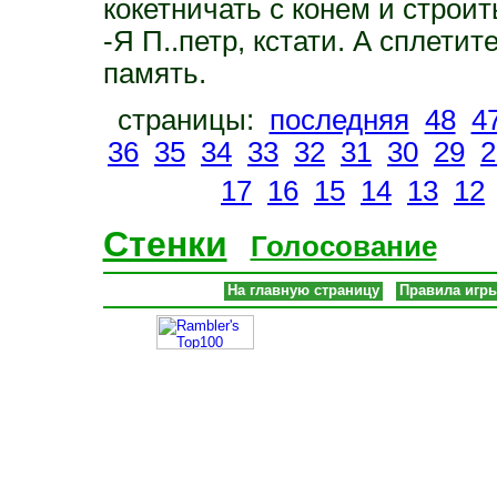
кокетничать с конем и строи
-Я П..петр, кстати. А сплетит
память.
страницы:
последняя
48
4
36
35
34
33
32
31
30
29
2
17
16
15
14
13
12
Стенки
Голосование
На главную страницу
Правила игр