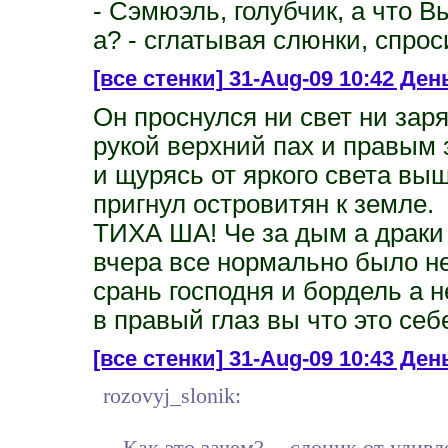
- Сэмюэль, голубчик, а что В
а? - сглатывая слюнки, спро
[все стенки]
31-Aug-09 10:42 День
Он проснулся ни свет ни заря
рукой верхний пах и правым
и щурясь от яркого света вы
пригнул островитян к земле.
ТИХА ША! Че за дым а драки 
вчера все нормально было не
срань господня и бордель а н
в правый глаз вы что это се
[все стенки]
31-Aug-09 10:43 Ден
rozovyj_slonik:
-- Как это зачем? -- слоник от уди