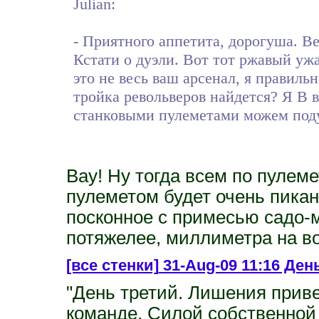
Julian:
- Приятного аппетита, дорогуша. В
Кстати о дуэли. Вот тот ржавый ужа
это не весь ваш арсенал, я правиль
тройка револьверов найдется? Я В в
станковыми пулеметами можем поду
Вау! Ну тогда всем по пулеме
пулеметом будет очень пикант
посконное с примесью садо-м
потяжелее, миллиметра на во
[все стенки]
31-Aug-09 11:16 День
"День третий. Лишения приве
команде. Силой собственной