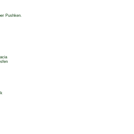
ег Pushken.
acia
sfen
ik