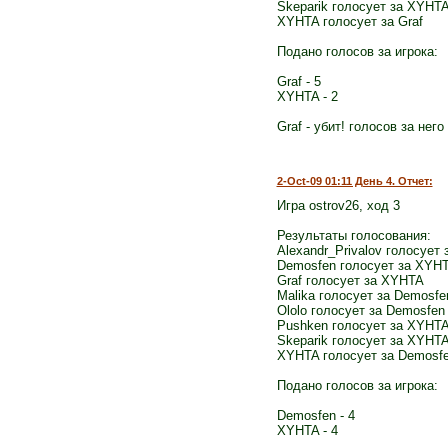
Skeparik голосует за XYHT
XYHTA голосует за Graf
Подано голосов за игрока:
Graf - 5
XYHTA - 2
Graf - убит! голосов за него 
2-Oct-09 01:11 День 4. Отчет:
Игра ostrov26, ход 3
Результаты голосования:
Alexandr_Privalov голосует
Demosfen голосует за XYH
Graf голосует за XYHTA
Malika голосует за Demosfe
Ololo голосует за Demosfen
Pushken голосует за XYHT
Skeparik голосует за XYHT
XYHTA голосует за Demosf
Подано голосов за игрока:
Demosfen - 4
XYHTA - 4