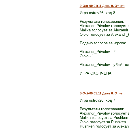
9-Oct-09 01:11 День 9. Отчет:
Игра ostrov26, ход 8
Результаты голосования:
Alexandr_Privalov голосует з
Malika голосует за Alexandr
Ololo голосует за Alexandr_P
Подано голосов за игрока:
Alexandr_Privalov - 2
Ololo - 1
Alexandr_Privalov - убит! гол
ИГРА ОКОНЧЕНА!
8-Oct-09 01:11 День 8. Отчет:
Игра ostrov26, ход 7
Результаты голосования:
Alexandr_Privalov голосует 
Malika голосует за Pushken
Ololo голосует за Pushken
Pushken голосует за Alexand