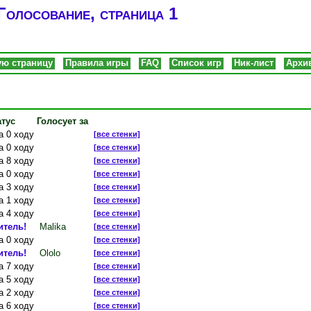
Голосование, страница 1
ую страницу
Правила игры
FAQ
Список игр
Ник-лист
Архи
атус
Голосует за
а 0 ходу
[все стенки]
а 0 ходу
[все стенки]
а 8 ходу
[все стенки]
а 0 ходу
[все стенки]
а 3 ходу
[все стенки]
а 1 ходу
[все стенки]
а 4 ходу
[все стенки]
итель!
Malika
[все стенки]
а 0 ходу
[все стенки]
итель!
Ololo
[все стенки]
а 7 ходу
[все стенки]
а 5 ходу
[все стенки]
а 2 ходу
[все стенки]
а 6 ходу
[все стенки]