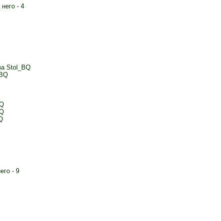
него - 4
за Stol_BQ
_BQ
BQ
BQ
Q
его - 9