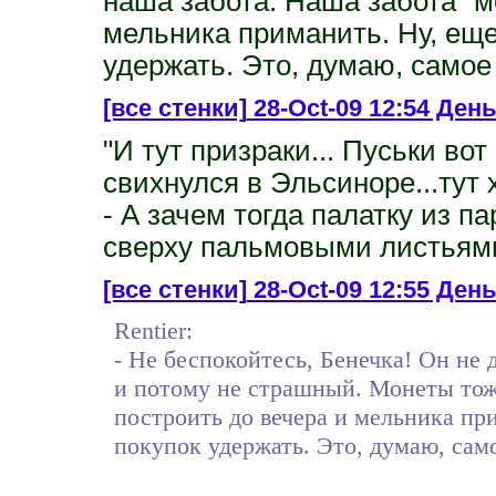
наша забота. Наша забота "м
мельника приманить. Ну, еще
удержать. Это, думаю, самое
[все стенки]
28-Oct-09 12:54 День 
"И тут призраки... Пуськи вот
свихнулся в Эльсиноре...тут 
- А зачем тогда палатку из п
сверху пальмовыми листьями 
[все стенки]
28-Oct-09 12:55 День
Rentier:
- Не беспокойтесь, Бенечка! Он не 
и потому не страшный. Монеты тож
построить до вечера и мельника пр
покупок удержать. Это, думаю, само