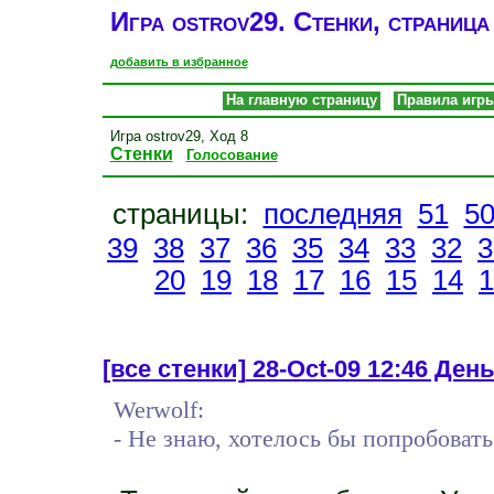
Игра ostrov29. Стенки, страница
добавить в избранное
На главную страницу
Правила игр
Игра ostrov29, Ход 8
Стенки
Голосование
страницы:
последняя
51
5
39
38
37
36
35
34
33
32
3
20
19
18
17
16
15
14
1
[все стенки]
28-Oct-09 12:46 День 
Werwolf:
- Не знаю, хотелось бы попробовать