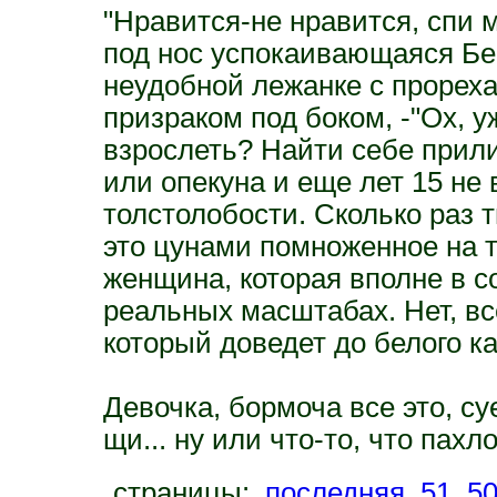
"Нравится-не нравится, спи м
под нос успокаивающаяся Бе
неудобной лежанке с прорех
призраком под боком, -"Ох, у
взрослеть? Найти себе прил
или опекуна и еще лет 15 не
толстолобости. Сколько раз т
это цунами помноженное на т
женщина, которая вполне в с
реальных масштабах. Нет, вс
который доведет до белого ка
Девочка, бормоча все это, су
щи... ну или что-то, что пах
страницы:
последняя
51
5