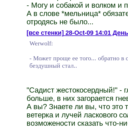
- Могу и собакой и волком и 
А в слове *мельница* обязате
отродясь не было...
[все стенки]
28-Oct-09 14:01 День
Werwolf:
- Может проще ее того... обратно в 
бездушный стал..
"Садист жестокосердный!" -
больше, в них загорается гне
А вы? Знаете ли вы, что это 
ветерка и лучей ласкового со
возможености сказать что-ни