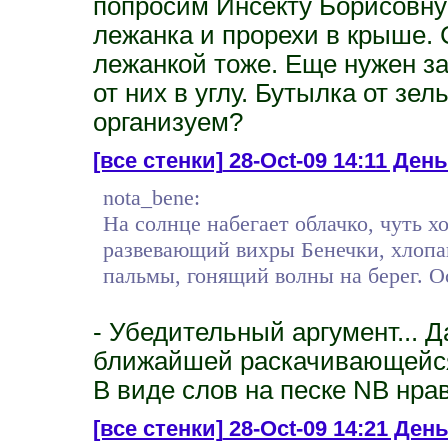
попросим Инсекту Борисовну
лежанка и прорехи в крыше. 
лежанкой тоже. Еще нужен з
от них в углу. Бутылка от зель
организуем?
[все стенки]
28-Oct-09 14:11 День
nota_bene:
На солнце набегает облачко, чуть хо
развевающий вихры Бенечки, хлоп
пальмы, гонящий волны на берег. О
- Убедительный аргумент... Д
ближайшей раскачивающейс
В виде слов на песке NB нра
[все стенки]
28-Oct-09 14:21 День