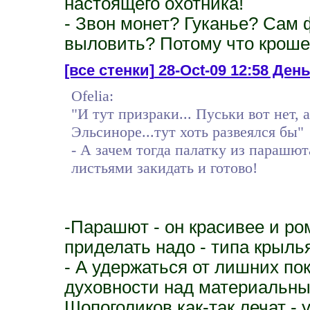
настоящего охотника!
- Звон монет? Гуканье? Сам
выловить? Потому что крошек
[все стенки]
28-Oct-09 12:58 День
Ofelia:
"И тут призраки... Пуськи вот нет, 
Эльсиноре...тут хоть развеялся бы"
- А зачем тогда палатку из парашю
листьями закидать и готово!
-Парашют - он красивее и ром
приделать надо - типа крылья
- А удержаться от лишних по
духовности над материальны
Шопоголиков как-так лечат - 