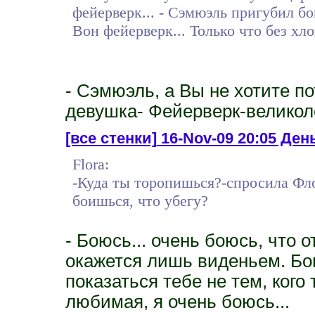
фейерверк... - Сэмюэль пригубил бок
Вон фейерверк... Только что без хл
- Сэмюэль, а Вы не хотите п
девушка- Фейерверк-великол
[все стенки]
16-Nov-09 20:05 День
Flora:
-Куда ты торопишься?-спросила Фло
боишься, что убегу?
- Боюсь... очень боюсь, что о
окажется лишь виденьем. Бо
показаться тебе не тем, кого
любимая, я очень боюсь...