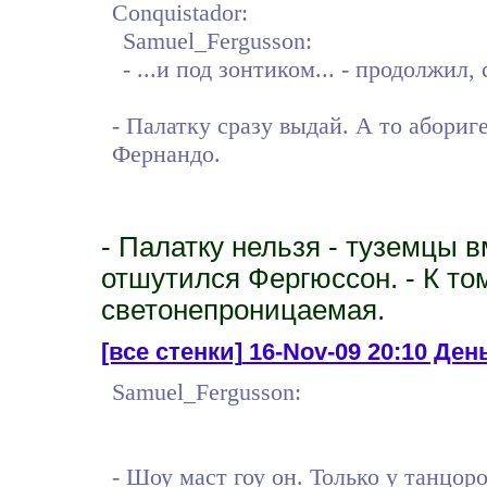
Conquistador:
Samuel_Fergusson:
- ...и под зонтиком... - продолжил,
- Палатку сразу выдай. А то абориг
Фернандо.
- Палатку нельзя - туземцы вм
отшутился Фергюссон. - К то
светонепроницаемая.
[все стенки]
16-Nov-09 20:10 День
Samuel_Fergusson:
- Шоу маст гоу он. Только у танцор