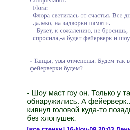
Conquistador:
Flora:
Флора светилась от счастья. Все 
далеко, на задворки памяти.
- Букет, к сожалению, не бросишь,
спросила,-а будет фейерверк и шо
- Танцы, увы отменены. Будем так в
фейерверки будем?
- Шоу маст гоу он. Только у т
обнаружились. А фейерверк..
кивнул головой куда-то позад
без хлопушек.
[все стенки]
16-Nov-09 20:03 Ден