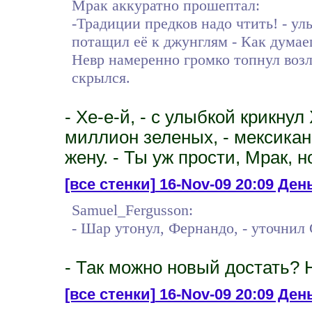
Мрак аккуратно прошептал:
-Традиции предков надо чтить! - ул
потащил её к джунглям - Как думаеш
Невр намеренно громко топнул возл
скрылся.
- Хе-е-й, - с улыбкой крикну
миллион зеленых, - мексикан
жену. - Ты уж прости, Мрак, н
[все стенки]
16-Nov-09 20:09 День
Samuel_Fergusson:
- Шар утонул, Фернандо, - уточнил 
- Так можно новый достать? 
[все стенки]
16-Nov-09 20:09 Ден