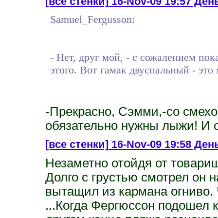
[все стенки]
16-Nov-09 19:57 День 
Samuel_Fergusson:
- Нет, друг мой, - с сожалением пок
этого. Вот гамак двуспальный - это
-Прекрасно, Сэмми,-со смехо
обязательно нужны лыжи! И ст
[все стенки]
16-Nov-09 19:58 Ден
Незаметно отойдя от товари
Долго с грустью смотрел он н
вытащил из кармана огниво. Ч
...Когда Фергюссон подошел