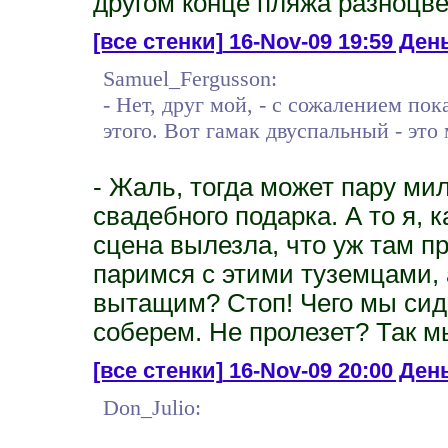
другом конце пляжа разноцве
[все стенки]
16-Nov-09 19:59 День
Samuel_Fergusson:
- Нет, друг мой, - с сожалением пок
этого. Вот гамак двуспальный - это
- Жаль, тогда может пару ми
свадебного подарка. А то я, 
сцена вылезла, что уж там пр
паримся с этими туземцами,
вытащим? Стоп! Чего мы сиди
соберем. Не пролезет? Так м
[все стенки]
16-Nov-09 20:00 День
Don_Julio: