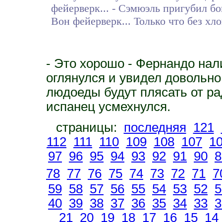
фейерверк... - Сэмюэль пригубил бок
Вон фейерверк... Только что без хл
- Это хорошо - Фернандо нал
оглянулся и увидел довольно
людоеды будут плясать от ра
испанец усмехнулся.
страницы:
последняя
121
112
111
110
109
108
107
1
97
96
95
94
93
92
91
90
8
78
77
76
75
74
73
72
71
7
59
58
57
56
55
54
53
52
5
40
39
38
37
36
35
34
33
3
21
20
19
18
17
16
15
14