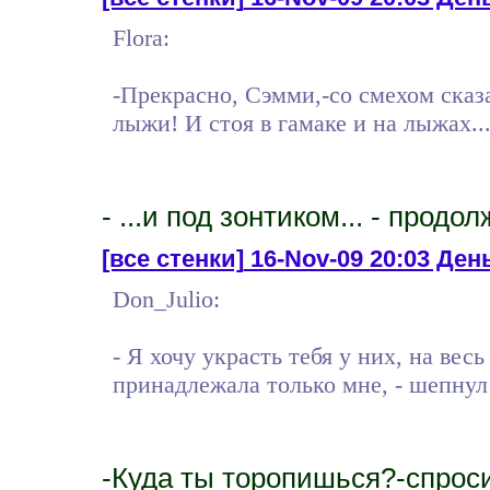
Flora:
-Прекрасно, Сэмми,-со смехом сказ
лыжи! И стоя в гамаке и на лыжах..
- ...и под зонтиком... - прод
[все стенки]
16-Nov-09 20:03 День 
Don_Julio:
- Я хочу украсть тебя у них, на вес
принадлежала только мне, - шепнул
-Куда ты торопишься?-спрос