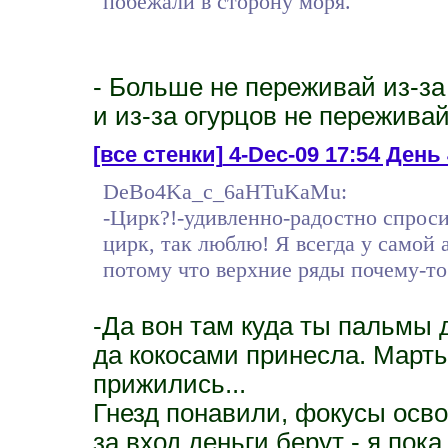
побежали в сторону моря.
- Больше не переживай из-за 
и из-за огурцов не пережива
[все стенки]
4-Dec-09 17:54 День 
DeBo4Ka_c_6aHTuKaMu:
-Цирк?!-удивленно-радостно спроси
цирк, так люблю! Я всегда у самой
потому что верхние ряды почему-то
-Да вон там куда ты пальмы
да кокосами принесла. Марты
прижились...
Гнезд понавили, фокусы освои
за вход деньги берут - я пок