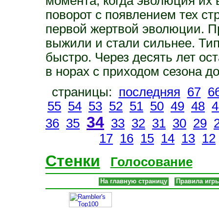
момента, когда эволюция их 
поворот с появлением тех ст
первой жертвой эволюции. 
выжили и стали сильнее. Ти
быстро. Через десять лет ос
в норах с приходом сезона д
страницы:
последняя
67
6
55
54
53
52
51
50
49
48
4
34
36
35
33
32
31
30
29
17
16
15
14
13
12
Стенки
Голосование
На главную страницу
Правила игр