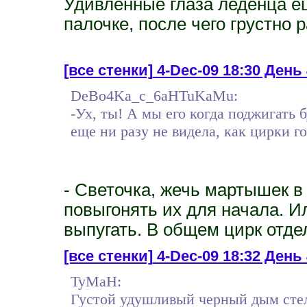
Удивленные глаза леденца е
палочке, после чего грустно 
[все стенки]
4-Dec-09 18:30 День 
DeBo4Ka_c_6aHTuKaMu:
-Ух, ты! А мы его когда поджигать
еще ни разу не видела, как цирки го
- Светочка, жечь мартышек в
повыгонять их для начала. И
выпугать. В общем цирк отде
[все стенки]
4-Dec-09 18:32 День 
TyMaH:
Густой удушливый черный дым стел