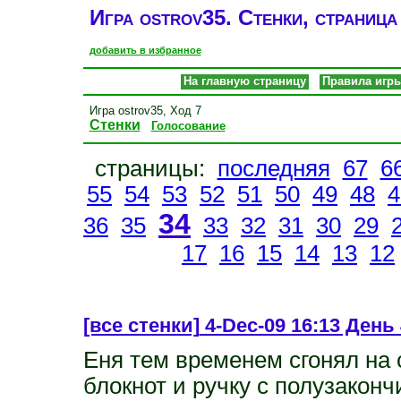
Игра ostrov35. Стенки, страница
добавить в избранное
На главную страницу
Правила игр
Игра ostrov35, Ход 7
Стенки
Голосование
страницы:
последняя
67
6
55
54
53
52
51
50
49
48
4
34
36
35
33
32
31
30
29
17
16
15
14
13
12
[все стенки]
4-Dec-09 16:13 День 
Еня тем временем сгонял на 
блокнот и ручку с полузако