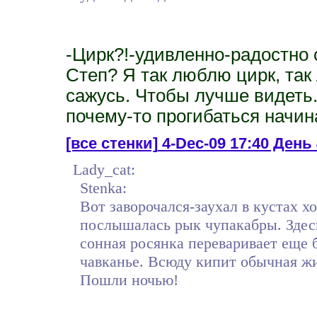
-Цирк?!-удивленно-радостно 
Степ? Я так люблю цирк, так
сажусь. Чтобы лучше видеть.
почему-то прогибаться начин
[все стенки]
4-Dec-09 17:40 Ден
Lady_cat:
Stenka:
Вот заворочался-заухал в кустах х
послышалась рык чупакабры. Здесь 
сонная росянка переваривает еще 
чавканье. Всюду кипит обычная жи
Пошли ночью!