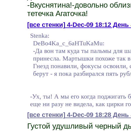
-Вкуснятина!-довольно обли
тетечка Агаточка!
[все стенки]
4-Dec-09 18:12 Ден
Stenka:
DeBo4Ka_c_6aHTuKaMu:
-Да вон там куда ты пальмы для 
принесла. Мартышки похоже так в 
Гнезд понавили, фокусы освоили, с
берут - я пока разбирался пять руб
-Ух, ты! А мы его когда поджигать
еще ни разу не видела, как цирки го
[все стенки]
4-Dec-09 18:28 День
Густой удушливый черный ды