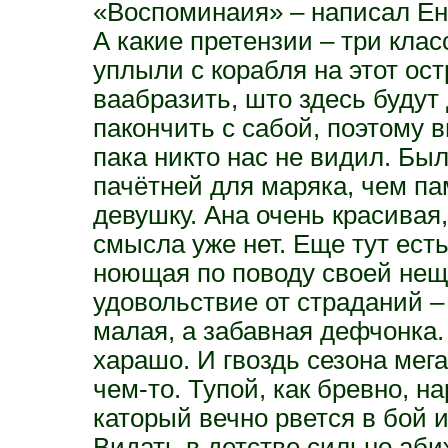
«Воспоминаия» – написал Ен
А какие претензии – три клас
уплыли с корабля на этот остр
ваабразить, што здесь будут
пакончить с сабой, поэтому
пака никто нас не видил. Бы
пачётней для маряка, чем пам
девушку. Ана очень красивая,
смысла уже нет. Еще тут ест
ноющая по поводу своей нещ
удовольствие от страданий –
малая, а забавная дефчонка. 
харашо. И гвоздь сезона мега
чем-то. Тупой, как бревно, на
каторый вечно рвется в бой 
Видать в детстве сильно аб