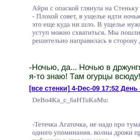
Айри с опаской глянула на Стеньку
- Плохой совет, в ущелье идти ноч
это еще куда ни шло. В ущелье нужн
уступ можно схватиться. Мы пошли,
решительно направилась в сторону 
-Ночью, да... Ночью в држун
я-то знаю! Там огурцы всюду
[все стенки]
4-Dec-09 17:52 День 
DeBo4Ka_c_6aHTuKaMu:
-Тетечка Агаточка, не надо про ту
одного упоминания. волны дрожи пр