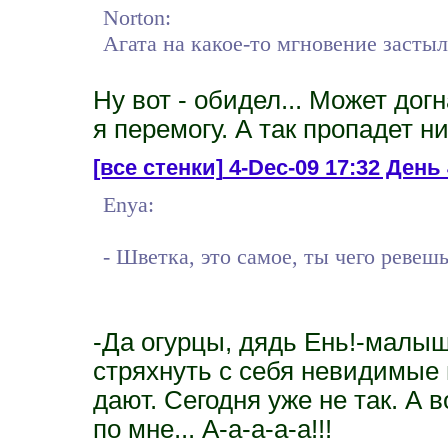
Norton:
Агата на какое-то мгновение застыл
Ну вот - обидел... Может догн
я перемогу. А так пропадет ни
[все стенки]
4-Dec-09 17:32 Ден
Enya:
- Шветка, это самое, ты чего ревеш
-Да огурцы, дядь Ень!-малы
стряхнуть с себя невидимые 
дают. Сегодня уже не так. А во
по мне... А-а-а-а-а!!!