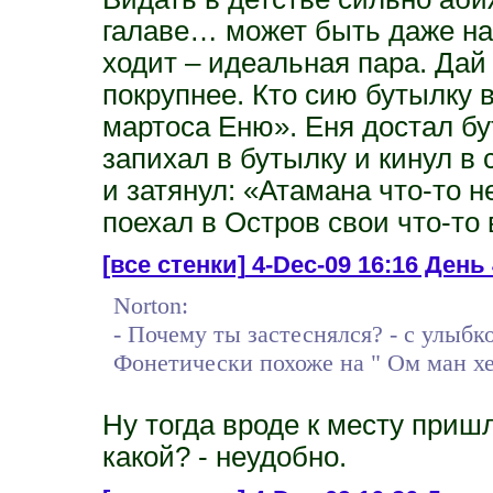
галаве… может быть даже наг
ходит – идеальная пара. Дай
покрупнее. Кто сию бутылку 
мартоса Еню». Еня достал бу
запихал в бутылку и кинул в 
и затянул: «Атамана что-то н
поехал в Остров свои что-то 
[все стенки]
4-Dec-09 16:16 День 
Norton:
- Почему ты застеснялся? - с улыбк
Фонетически похоже на " Ом ман хет 
Ну тогда вроде к месту приш
какой? - неудобно.