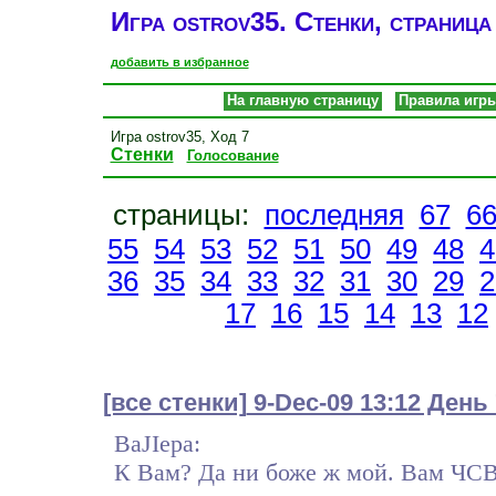
Игра ostrov35. Стенки, страница
добавить в избранное
На главную страницу
Правила игр
Игра ostrov35, Ход 7
Стенки
Голосование
страницы:
последняя
67
6
55
54
53
52
51
50
49
48
4
36
35
34
33
32
31
30
29
2
17
16
15
14
13
12
[все стенки]
9-Dec-09 13:12 День
BaJIepa:
К Вам? Да ни боже ж мой. Вам ЧСВ 