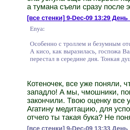
а тумана съели сразу после э
[все стенки]
9-Dec-09 13:29 День 
Enya:
Особенно с троллем и безумным от
А кисо, как выразилась, госпожа Ва
перестал в середине дня. Тонкая ду
Котеночек, все уже поняли, ч
западло! А мы, чмошники, по
закончили. Твою оценку все
Агатину медитацию, для успо
отчего ты такая бука? Не поня
[все стенки]
9-Dec-09 13:33 День