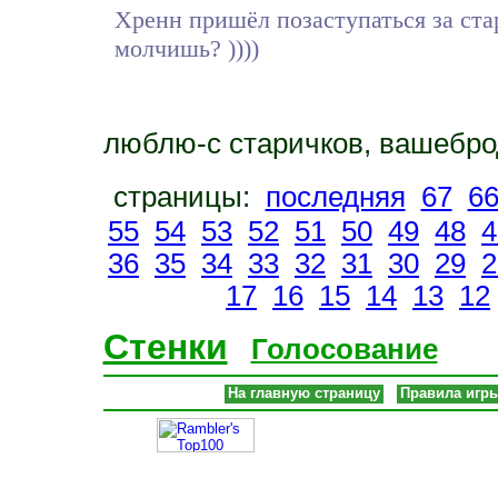
Хренн пришёл позаступаться за стар
молчишь? ))))
люблю-с старичков, вашеброд
страницы:
последняя
67
6
55
54
53
52
51
50
49
48
4
36
35
34
33
32
31
30
29
2
17
16
15
14
13
12
Стенки
Голосование
На главную страницу
Правила игр