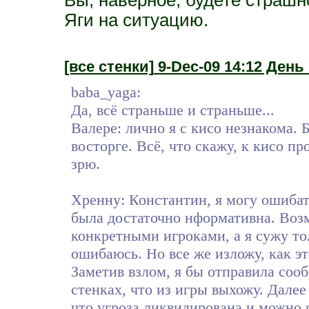
Яги на ситуацию.
[все стенки]
9-Dec-09 14:12 День 
baba_yaga:
Да, всё страньше и страньше...
Валере: лично я с кисо незнакома. Бо
восторге. Всё, что скажу, к кисо п
зрю.
Хренну: Константин, я могу ошибат
была достаточно нформативна. Воз
конкретными игроками, а я сужу то
ошибаюсь. Но все же изложу, как эт
Заметив взлом, я бы отправила соо
стенках, что из игры выхожу. Дале
что угроза ликвидирована и можно и