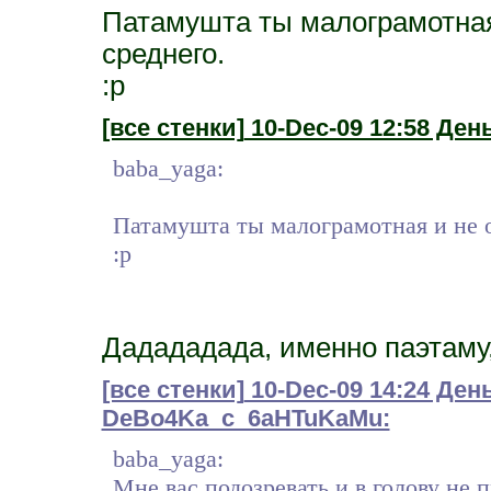
Патамушта ты малограмотная
среднего.
:р
[все стенки]
10-Dec-09 12:58 День
baba_yaga:
Патамушта ты малограмотная и не о
:р
Дадададада, именно паэтаму,
[все стенки]
10-Dec-09 14:24 Ден
DeBo4Ka_c_6aHTuKaMu:
baba_yaga:
Мне вас подозревать и в голову не 