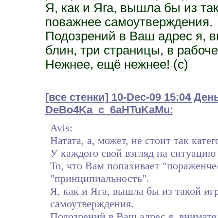
Я, как и Яга, вышла бы из та
поважнее самоутверждения.
Подозрений в Ваш адрес я, 
блин, три страницы, в рабочее
Нежнее, ещё нежнее! (с)
[все стенки]
10-Dec-09 15:04 Ден
DeBo4Ka_c_6aHTuKaMu:
Avis:
Натата, а, может, не стоит так кате
У каждого свой взгляд на ситуацию 
То, что Вам попахивает "пораженче
"принципиальность".
Я, как и Яга, вышла бы из такой иг
самоутверждения.
Подозрений в Ваш адрес я, внимате