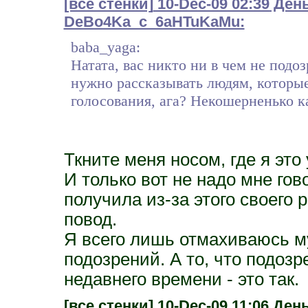
[все стенки]
10-Dec-09 02:39 Ден
DeBo4Ka_c_6aHTuKaMu:
baba_yaga:
Натата, вас никто ни в чем не подо
нужно рассказывать людям, которые
голосования, ага? Некошерненько ка
Ткните меня носом, где я это
И только вот не надо мне гов
получила из-за этого своего 
повод.
Я всего лишь отмахиваюсь м
подозрений. А то, что подозр
недавнего времени - это так.
[все стенки]
10-Dec-09 11:06 День