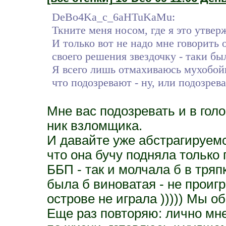
DeBo4Ka_c_6aHTuKaMu:
Ткните меня носом, где я это утвер
И только вот не надо мне говорить о
своего решения звездочку - таки бы
Я всего лишь отмахиваюсь мухобойк
что подозревают - ну, или подозрева
Мне вас подозревать и в голо
ник взломщика.
И давайте уже абстрагируемс
что она бучу подняла только 
ББП - так и молчала б в тряп
была б виноватая - не проигр
острове не играла ))))) Мы о
Еще раз повторяю: лично мне 