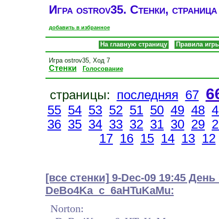
Игра ostrov35. Стенки, страница
добавить в избранное
На главную страницу
Правила игр
Игра ostrov35, Ход 7
Стенки
Голосование
6
страницы:
последняя
67
55
54
53
52
51
50
49
48
4
36
35
34
33
32
31
30
29
2
17
16
15
14
13
12
[все стенки]
9-Dec-09 19:45 День
DeBo4Ka_c_6aHTuKaMu:
Norton: