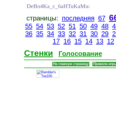
DeBo4Ka_c_6aHTuKaMu:
6
страницы:
последняя
67
55
54
53
52
51
50
49
48
4
36
35
34
33
32
31
30
29
2
17
16
15
14
13
12
Стенки
Голосование
На главную страницу
Правила игр