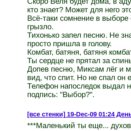
Скоро Веля будет дома, в аду
кто знает? Может для него эт
Всё-таки сомнение в выборе 
грызло.
Тихонько запел песню. Не зн
просто пришла в голову.
Комбат, батяня, батяня комбат
Ты сердце не прятал за спины
Допев песню, Миксам лёг и м
вид, что спит. Но не спал он 
Телефон напоследок выдал н
подпись: "Выбор?".
[все стенки]
19-Dec-09 01:24 День
***Маленький ты еще... духов 