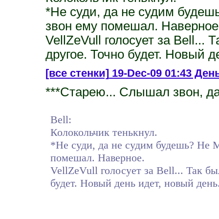
*Не суди, да не судим будеш
звон ему помешал. Наверное
VellZeVull голосует за Bell... 
другое. Точно будет. Новый д
[все стенки]
19-Dec-09 01:43 День
***Старею... Слышал звон, да 
Bell:
Колокольчик тенькнул.
*Не суди, да не судим будешь? Не М
помешал. Наверное.
VellZeVull голосует за Bell... Так б
будет. Новый день идет, новый день