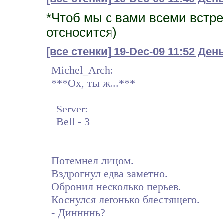
*Чтоб мы с вами всеми встрет
отсносится)
[все стенки]
19-Dec-09 11:52 День
Michel_Arch:
***Ох, ты ж...***
Server:
Bell - 3
Потемнел лицом.
Вздрогнул едва заметно.
Обронил несколько перьев.
Коснулся легонько блестящего.
- Диннннь?