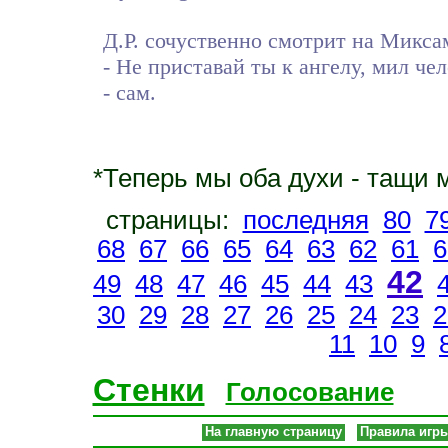
Д.Р. сочуственно смотрит на Микса
- Не приставай ты к ангелу, мил че
- сам.
*Теперь мы оба духи - тащи
страницы:
последняя
80
7
68
67
66
65
64
63
62
61
6
42
49
48
47
46
45
44
43
30
29
28
27
26
25
24
23
2
11
10
9
Стенки
Голосование
На главную страницу
Правила игр