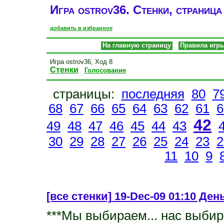
Игра ostrov36. Стенки, страница
добавить в избранное
На главную страницу
Правила игр
Игра ostrov36, Ход 8
Стенки
Голосование
страницы:
последняя
80
7
68
67
66
65
64
63
62
61
6
42
49
48
47
46
45
44
43
30
29
28
27
26
25
24
23
2
11
10
9
[все стенки]
19-Dec-09 01:10 День
***Мы выбираем... нас выбира