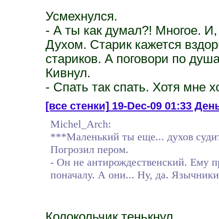
Усмехнулся.
- А ты как думал?! Многое. И
Духом. Старик кажется вздор
стариков. А поговори по душа
Кивнул.
- Спать так спать. Хотя мне 
[все стенки]
19-Dec-09 01:33 День 
Michel_Arch:
***Маленький ты еще... духов судит
Погрозил пером.
- Он не антирождественский. Ему п
поначалу. А они... Ну, да. Язычники
Колокольчик тенькнул.