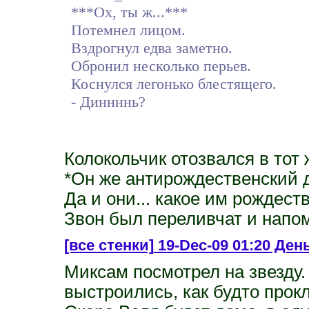
***Ох, ты ж...***
Потемнел лицом.
Вздрогнул едва заметно.
Обронил несколько перьев.
Коснулся легонько блестящего.
- Диннннь?
Колокольчик отозвался в тот 
*Он же антирождественский д
Да и они... какое им рождес
Звон был переливчат и напо
[все стенки]
19-Dec-09 01:20 День
Миксам посмотрел на звезду.
выстроились, как будто прок