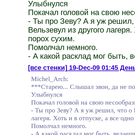
Улыбнулся
Покачал головой на свою нес
- Ты про Зеву? А я уж решил, 
Вельзевул из другого лагеря. 
порох сухим.
Помолчал немного.
- А какой расклад мог быть, 
[все стенки]
19-Dec-09 01:45 День 
Michel_Arch:
***Старею... Слышал звон, да не пон
Улыбнулся
Покачал головой на свою несообраз
- Ты про Зеву? А я уж решил, что о 
лагеря. Хоть и в отпуске, а все одн
Помолчал немного.
- А какой расклад мог быть, ведаеш