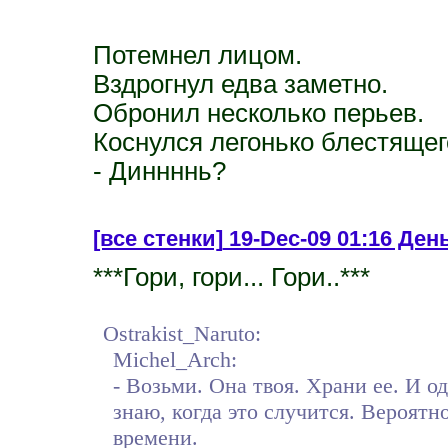
Потемнел лицом.
Вздрогнул едва заметно.
Обронил несколько перьев.
Коснулся легонько блестящег
- Диннннь?
[все стенки]
19-Dec-09 01:16 День
***Гори, гори... Гори..***
Ostrakist_Naruto:
Michel_Arch:
- Возьми. Она твоя. Храни ее. И о
знаю, когда это случится. Вероятн
времени.