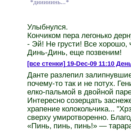
*дииииинь...*
Улыбнулся.
Кончиком пера легонько дерн
- Эй! Не грусти! Все хорошо,
Динь-Динь, еще позвеним!
[все стенки]
19-Dec-09 11:10 День
Данте разлепил залипнувшие 
почему-то так и не потух. Ген
елко-пальмой в двойной паре 
Интересно созерцать заснеж
храпение колокольчика... "Хр
сверху умиротворенно. Благо
«Пинь, пинь, пинь!» — тарар