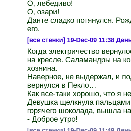
О, лебедиво!
О, озари!
Данте сладко потянулся. Рож
его.
[все стенки]
19-Dec-09 11:38 День 
Когда электричество вернул
на кресле. Саламандры на ко
хозяина.
Наверное, не выдержал, и по
вернулся в Пекло…
Как все-таки хорошо, что я н
Девушка щелкнула пальцами 
горячего шоколада, вышла на
- Доброе утро!
[все стенки]
19-Dec-09 11:49 День