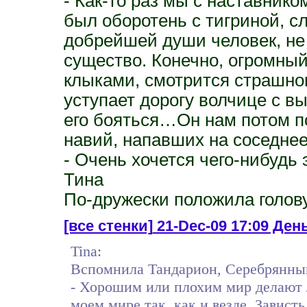
- Как-то раз мы с наставнико
был оборотень с тигриной, с
добрейшей души человек, не
существо. Конечно, огромный
клыками, смотрится страшнова
уступает дорогу волчице с в
его бояться…Он нам потом п
навий, напавших на соседне
- Очень хочется чего-нибудь 
Тина
По-дружески положила голов
[все стенки]
21-Dec-09 17:09 День
Tina:
Вспомнила Тандарион, Серебрянный 
- Хорошим или плохим мир делают л
моем мире так, как и везде. Зависть