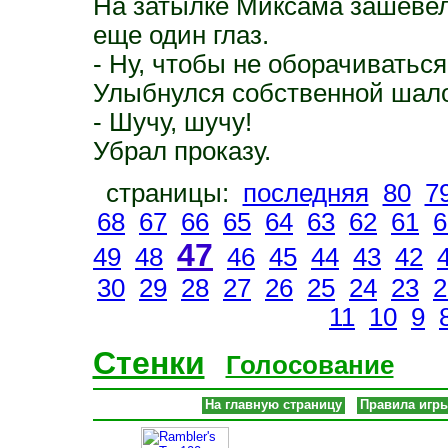
На затылке Миксама зашевел
еще один глаз.
- Ну, чтобы не оборачиватьс
Улыбнулся собственной шало
- Шучу, шучу!
Убрал проказу.
страницы:
последняя
80
7
68
67
66
65
64
63
62
61
6
47
49
48
46
45
44
43
42
30
29
28
27
26
25
24
23
2
11
10
9
Стенки
Голосование
На главную страницу
Правила игр