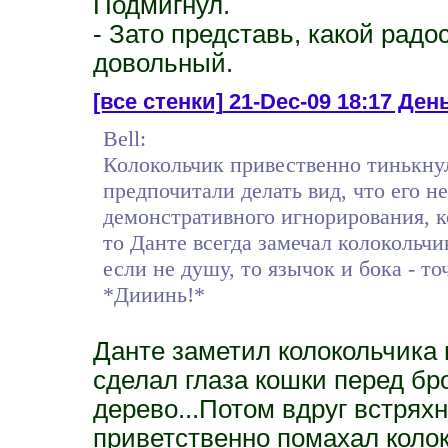
Подмигнул.
- Зато представь, какой радо
довольный.
[все стенки]
21-Dec-09 18:17 День
Bell:
Колокольчик привественно тинькнул
предпочитали делать вид, что его не
демонстративного игнорирования, к
то Данте всегда замечал колокольчи
если не душу, то язычок и бока - то
*Дииинь!*
Данте заметил колокольчика 
сделал глаза кошки перед бр
дерево...Потом вдруг встряхну
приветственно помахал колок