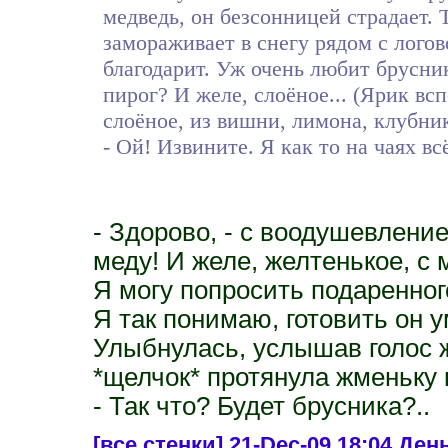
медведь, он безсонницей страдает. Т
замораживает в снегу рядом с логов
благодарит. Уж очень любит брусник
пирог? И желе, слоёное... (Ярик вс
слоёное, из вишни, лимона, клубник
- Ой! Извините. Я как то на чаях всё 
- Здорово, - с воодушевление
меду! И желе, желтенькое, с
Я могу попросить подаренног
Я так понимаю, готовить он 
Улыбнулась, услышав голос ж
*щелчок* протянула жменьку 
- Так что? Будет брусника?..
[все стенки]
21-Dec-09 18:04 День 