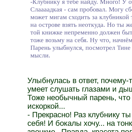
-Клубнику я тебе найду. Много! У о
Слаааадкая - сам пробовал. Могу сб
может мигам сходить за клубникой 
на острове взять неоткуда. Но ты же
той книжке непременно должен быт
тоже возьму на себя. Ну что, начнё
Парень улыбнулся, посмотрел Тине в
мысли.
Улыбнулась в ответ, почему-
умеет слушать глазами и дыш
Тоже необычный парень, что 
искоркой...
- Прекрасно! Раз клубнику т
себя! И бокалы хочу... на тон
звонкие...Правда, красота п