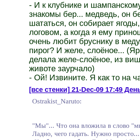
- И к клубнике и шампанскому
знакомы бер... медведь, он б
шататься, он собирает ягоды
логовом, а когда я ему прино
очень любит бруснику в меду
пирог? И желе, слоёное... (Я
делала желе-слоёное, из виш
животе заурчало)
- Ой! Извините. Я как то на ча
[все стенки]
21-Dec-09 17:49 День 
Ostrakist_Naruto:
"Мы"... Что она вложила в слово "м
Ладно, чего гадать. Нужно просто...