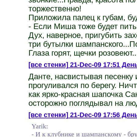
торжественно!
Приложила палец к губам, буд
- Если Миша тоже будет пить
Дух, наверное, пригубить зах
три бутылки шампанского...П
Глаза горят, щечки розовеют..
[все стенки]
21-Dec-09 17:51 День
Данте, насвистывая песенку 
прогуливался по берегу. Ничт
как ярко-красная шапочка Са
осторожно поглядывал на люд
[все стенки]
21-Dec-09 17:56 День 
Yarik:
- И к клубнике и шампанскому - бру