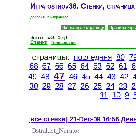
Игра ostrov36. Стенки, страница
добавить в избранное
На главную страницу
Правила игр
Игра ostrov36, Ход 8
Стенки
Голосование
страницы:
последняя
80
7
68
67
66
65
64
63
62
61
6
47
49
48
46
45
44
43
42
30
29
28
27
26
25
24
23
2
11
10
9
[все стенки]
21-Dec-09 16:56 День 
Ostrakist_Naruto: