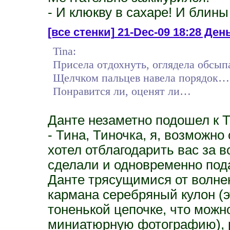
- И клюкву в сахаре! И блины
[все стенки]
21-Dec-09 18:28 День
Tina:
Присела отдохнуть, оглядела обс
Щелчком пальцев навела порядок…
Понравится ли, оценят ли…
Данте незаметно подошел к 
- Тина, Тиночка, я, возможно 
хотел отблагодарить вас за в
сделали и одновременно пода
Данте трясущимися от волнен
кармана серебряный кулон (э
тоненькой цепочке, что можн
миниатюрную фотографию), р