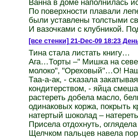
Ванна в доме наполнилась и
По поверхности плавали лепе
были уставлены толстыми св
И вазочками с клубникой. По
[все стенки]
21-Dec-09 18:23 День 
Тина стала листать книгу…
Ага…Торты –" Мишка на север
молоко", "Ореховый"…О! Нашл
Таа-а-ак, - сказала закатывая
кондитерством, - яйца смешат
растереть добела масло, бел
одинаковых коржа, покрыть к
натертый шоколад – натерет
Присела отдохнуть, оглядел
Щелчком пальцев навела по