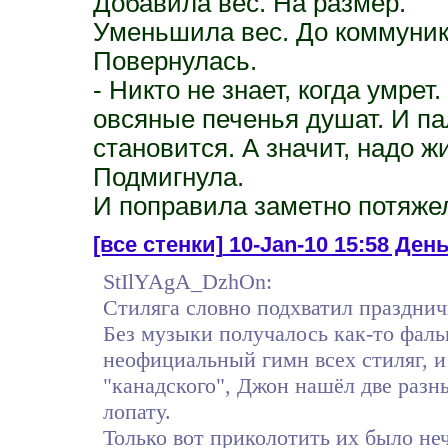
Добавила вес. На размер.
Уменьшила вес. До коммуник
Повернулась.
- Никто не знает, когда умре
овсяные печенья душат. И пал
становится. А значит, надо ж
Подмигнула.
И поправила заметно потяже
[все стенки]
10-Jan-10 15:58 Ден
StIlYAgA_DzhOn:
Стиляга словно подхватил празднич
Без музыки получалось как-то фаль
неофициальный гимн всех стиляг, и
"канадского", Джон нашёл две раз
лопату.
Только вот приколотить их было не