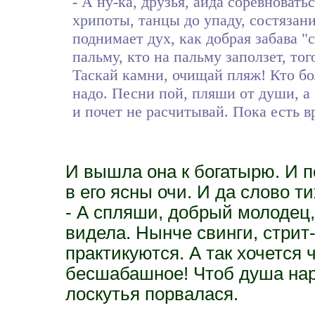
- А ну-ка, друзья, айда соревновать
хрипоты, танцы до упаду, состязани
поднимает дух, как добрая забава "
пальму, кто на пальму заползет, тог
Таскай камни, очищай пляж! Кто бо
надо. Песни пой, пляши от души, а 
и почет не расчитывай. Пока есть в
И вышла она к богатырю. И п
в его ясны очи. И да слово т
- А спляши, добрый молодец,
видела. Нынче свинги, стрит
практикуются. А так хочется 
бесшабашное! Чтоб душа нар
лоскутья порвалася.