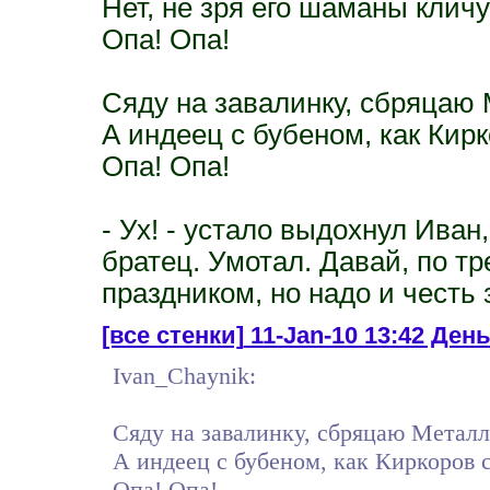
Нет, не зря его шаманы кли
Опа! Опа!
Сяду на завалинку, сбряцаю 
А индеец с бубеном, как Кир
Опа! Опа!
- Ух! - устало выдохнул Иван
братец. Умотал. Давай, по тр
праздником, но надо и честь
[все стенки]
11-Jan-10 13:42 Ден
Ivan_Chaynik:
Сяду на завалинку, сбряцаю Металл
А индеец с бубеном, как Киркоров 
Опа! Опа!