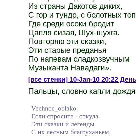
Из страны Дакотов диких,
С гор и тундр, с болотных топ
Где среди осоки бродит
Цапля сизая, Шух-шухга.
Повторяю эти сказки,
Эти старые преданья
По напевам сладкозвучным
Музыканта Навадаги».
[все стенки]
10-Jan-10 20:22 Ден
Пальцы, словно капли дождя 
Vechnoe_oblako:
Если спросите - откуда
Эти сказки и легенды
С их лесным благоуханьем,