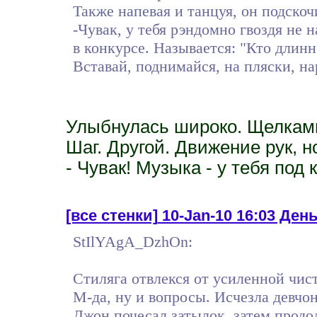
Также напевая и танцуя, он подскоч
-Чувак, у тебя рэндомно гвоздя не 
в конкурсе. Называется: "Кто длин
Вставай, поднимайся, на пляски, на
Улыбнулась широко. Щелками
Шаг. Другой. Движение рук, но
- Чувак! Музыка - у тебя под 
[все стенки]
10-Jan-10 16:03 День 
StIlYAgA_DzhOn:
Стиляга отвлекся от усиленной чист
М-да, ну и вопросы. Исчезла девчон
Джон почесал затылок, затем продо