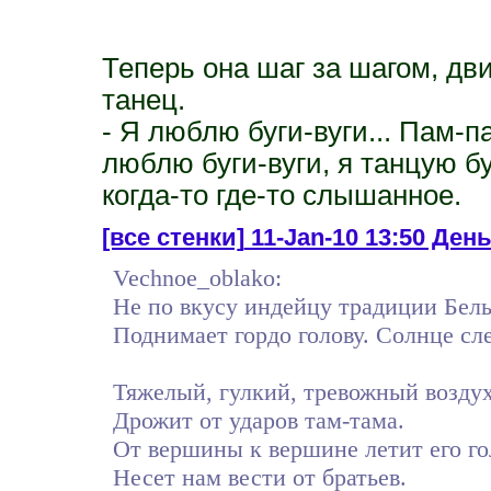
Теперь она шаг за шагом, д
танец.
- Я люблю буги-вуги... Пам-п
люблю буги-вуги, я танцую б
когда-то где-то слышанное.
[все стенки]
11-Jan-10 13:50 Ден
Vechnoe_oblako:
Не по вкусу индейцу традиции Белых
Поднимает гордо голову. Солнце сле
Тяжелый, гулкий, тревожный возду
Дрожит от ударов там-тама.
От вершины к вершине летит его го
Несет нам вести от братьев.