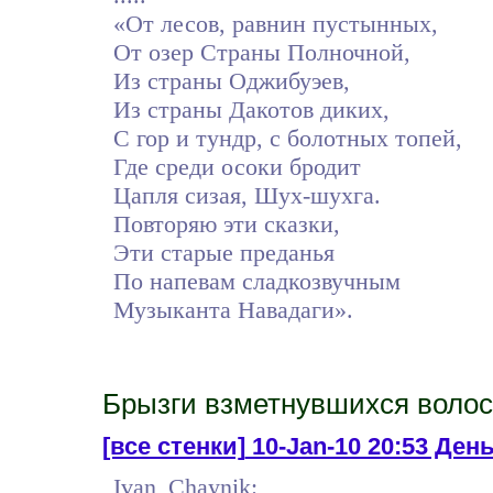
«От лесов, равнин пустынных,
От озер Страны Полночной,
Из страны Оджибуэев,
Из страны Дакотов диких,
С гор и тундр, с болотных топей,
Где среди осоки бродит
Цапля сизая, Шух-шухга.
Повторяю эти сказки,
Эти старые преданья
По напевам сладкозвучным
Музыканта Навадаги».
Брызги взметнувшихся волос 
[все стенки]
10-Jan-10 20:53 День
Ivan_Chaynik: