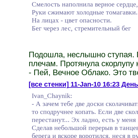
Смелость наполнила верное сердце,
Руки сжимают холодные томагавки.
На лицах - цвет опасности.
Бег через лес, стремительный бег
Подошла, неслышно ступая. 
плечам. Протянула скорлупу к
- Пей, Вечное Облако. Это тв
[все стенки]
11-Jan-10 16:23 День
Ivan_Chaynik:
- А зачем тебе две доски сколачиват
то сподручнее копать. Если две ско
перестанут... Эх ладно, есть у меня
Сделав небольшой перерыв в танцев
берега и вскоре воротился, неся в 