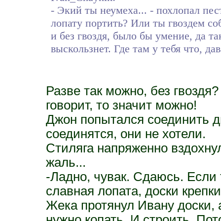
- Экий ты неумеха... - похлопал пе
лопату портить? Или ты гвоздем со
и без гвоздя, было бы умение, да та
выскользнет. Где там у тебя что, да
Разве так можно, без гвоздя?
говорит, то значит можно!
Джон попытался соединить дв
соединятся, они не хотели.
Стиляга напряженно вздохнул
жаль...
-Ладно, чувак. Сдаюсь. Если 
славная лопата, доски крепки
Жека протянул Ивану доски, 
нужно копать. И строить. Пот