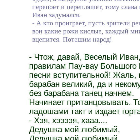
перепоет и перепляшет, тому слава и
Иван задумался.
- А кто проиграет, пусть зрители р
вон какие рожи кислые, каждый мнит
вцепится. Потешим народ!
- Чтож, давай, Веселый Иван,
правилам Пау-вау Большого 
песни вступительной! Жаль,
барабан великий, да и некому
без барабана танец начнем.
Начинает пританцовывать. То
ладошами такт и издает горт
- Хэя, хээээя, хааа....
Дедушка мой любимый,
Дедушка мой любимый,