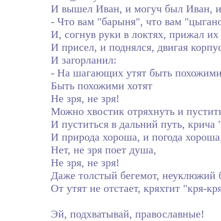
И вышел Иван, и могуч был Иван, и 
- Что вам "барыня", что вам "цыгано
И, согнув руки в локтях, прижал их
И присел, и поднялся, двигая корпу
И загорланил:
- На шагающих утят быть похожими 
Быть похожими хотят
Не зря, не зря!
Можно хвостик отряхнуть и пустить
И пуститься в дальний путь, крича 
И природа хороша, и погода хороша
Нет, не зря поет душа,
Не зря, не зря!
Даже толстый бегемот, неуклюжий 
От утят не отстает, кряхтит "кря-кря
Эй, подхватывай, православные!