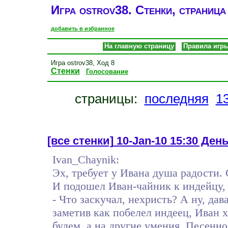
Игра ostrov38. Стенки, страница
добавить в избранное
На главную страницу
Правила игр
Игра ostrov38, Ход 8
Стенки
Голосование
страницы:
последняя
1
[все стенки]
10-Jan-10 15:30 День
Ivan_Chaynik:
Эх, требует у Ивана душа радости.
И подошел Иван-чайник к индейцу, 
- Что заскучал, нехристь? А ну, дав
заметив как побелел индеец, Иван х
будем, а на другие умения. Песенно