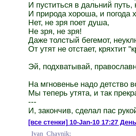
И пуститься в дальний путь, к
И природа хороша, и погода 
Нет, не зря поет душа,
Не зря, не зря!
Даже толстый бегемот, неук
От утят не отстает, кряхтит "к
Эй, подхватывай, православ
На мгновенье надо детство в
Мы теперь утята, и так прекр
---
И, закончив, сделал пас руко
[все стенки]
10-Jan-10 17:27 Ден
Ivan_Chaynik: