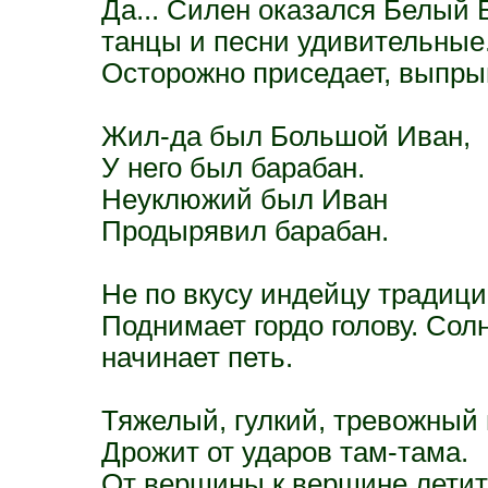
Да... Силен оказался Белый Б
танцы и песни удивительные
Осторожно приседает, выпрыг
Жил-да был Большой Иван,
У него был барабан.
Неуклюжий был Иван
Продырявил барабан.
Не по вкусу индейцу традиции
Поднимает гордо голову. Сол
начинает петь.
Тяжелый, гулкий, тревожный 
Дрожит от ударов там-тама.
От вершины к вершине летит 