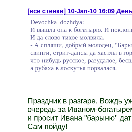
[все стенки]
10-Jan-10 16:09 День 
Devochka_dozhdya:
И вышла она к богатырю. И поклонил
И да слово тихое молвила.
- А спляши, добрый молодец, "Бары
свинги, стрит-дансы да хастлы в го
что-нибудь русское, разудалое, бе
а рубаха в лоскутья порвалася.
Праздник в разгаре. Вождь у
очередь за Иваном-богатыре
и просит Ивана "барыню" дат
Сам пойду!