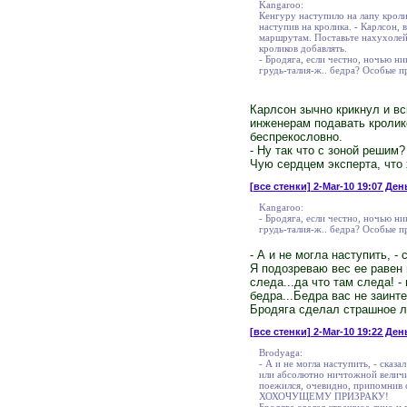
Kangaroo:
Кенгуру наступило на лапу кролик
наступив на кролика. - Карлсон,
маршрутам. Поставьте нахухолей
кроликов добавлять.
- Бродяга, если честно, ночью ни
грудь-талия-ж.. бедра? Особые п
Карлсон зычно крикнул и вс
инженерам подавать кролик
беспрекословно.
- Ну так что с зоной решим
Чую сердцем эксперта, что 
[все стенки]
2-Mar-10 19:07 Ден
Kangaroo:
- Бродяга, если честно, ночью ни
грудь-талия-ж.. бедра? Особые п
- А и не могла наступить, 
Я подозреваю вес ее равен 
следа...да что там следа! 
бедра...Бедра вас не заи
Бродяга сделал страшное л
[все стенки]
2-Mar-10 19:22 Ден
Brodyaga:
- А и не могла наступить, - сказ
или абсолютно ничтожной величин
поежился, очевидно, припомнив с
ХОХОЧУЩЕМУ ПРИЗРАКУ!
Бродяга сделал страшное лицо и в