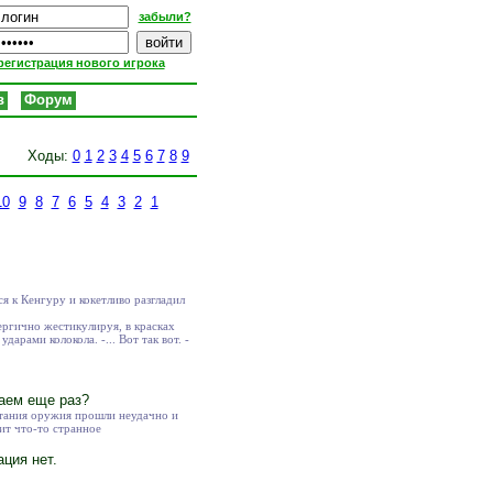
забыли?
регистрация нового игрока
в
Форум
Ходы:
0
1
2
3
4
5
6
7
8
9
10
9
8
7
6
5
4
3
2
1
я к Кенгуру и кокетливо разгладил
нергично жестикулируя, в красках
рами колокола. -... Вот так вот. -
аем еще раз?
ытания оружия прошли неудачно и
ит что-то странное
ция нет.