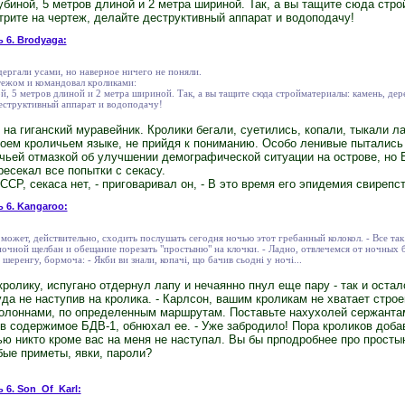
лубиной, 5 метров длиной и 2 метра шириной. Так, а вы тащите сюда стр
трите на чертеж, делайте деструктивный аппарат и водоподачу!
ь 6. Brodyaga:
ергали усами, но наверное ничего не поняли.
тежом и командовал кроликами:
ой, 5 метров длиной и 2 метра шириной. Так, а вы тащите сюда стройматериалы: камень, дер
деструктивный аппарат и водоподачу!
на гиганский муравейник. Кролики бегали, суетились, копали, тыкали ла
оем кроличьем языке, не прийдя к пониманию. Особо ленивые пытались 
чьей отмазкой об улучшении демографической ситуации на острове, но 
ресекал все попытки с секасу.
 СССР, секаса нет, - приговаривал он, - В это время его эпидемия свирепс
ь 6. Kangaroo:
 может, действительно, сходить послушать сегодня ночью этот гребанный колокол. - Все та
 ночной щелбан и обещание порезать "простыню" на клочки. - Ладно, отвлечемся от ночных 
шеренгу, бормоча: - Якби ви знали, копачі, що бачив сьодні у ночі...
ролику, испугано отдернул лапу и нечаянно пнул еще пару - так и осталс
да не наступив на кролика. - Карлсон, вашим кроликам не хватает строе
олоннами, по определенным маршрутам. Поставьте нахухолей сержантам
в содержимое БДВ-1, обнюхал ее. - Уже забродило! Пора кроликов доба
чью никто кроме вас на меня не наступал. Вы бы прподробнее про просты
бые приметы, явки, пароли?
 6. Son_Of_Karl: