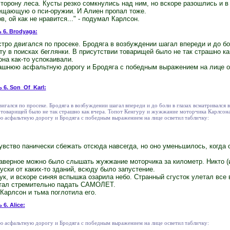
торону леса. Кусты резко сомкнулись над ним, но вскоре разошлись и 
вещающую о пси-оружии. И Алиен пропал тоже.
в, ой как не нравится..." - подумал Карлсон.
 6. Brodyaga:
стро двигался по просеке. Бродяга в возбуждении шагал впереди и до б
 в поисках беглянки. В присутствии товарищей было не так страшно как
на как-то успокаивали.
ашнюю асфальтную дорогу и Бродяга с победным выражением на лице о
 6. Son_Of_Karl:
двигался по просеке. Бродяга в возбуждении шагал впереди и до боли в глазах всматривался
 товарищей было не так страшно как вчера. Топот Кенгуру и жужжание моторчика Карлсона
 асфальтную дорогу и Бродяга с победным выражением на лице осветил табличку:
вство панически сбежать отсюда навсегда, но оно уменьшилось, когда 
наверное можно было слышать жужжание моторчика за километр. Никто (и
ски от каких-то зданий, всюду было запустение.
, и вскоре синяя вспышка озарила небо. Странный сгусток улетал все 
 стал стремительно падать САМОЛЕТ.
Карлсон и тьма поглотила его.
 6. Alice:
 асфальтную дорогу и Бродяга с победным выражением на лице осветил табличку: