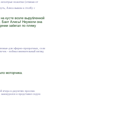
в нехитрые пожитки (отвязав от
уть, Алиса вышла к столбу с
 на кусте возле вырубленной
т. Бант Алисы! Неужели она
дении забегал по пляжу
лезные-для эфирно-призрачных, соли
лочек - поймал внимательный взгляд
ыло моторчика.
ой вчера в джунглях просеки.
га зажмурился и представил седую