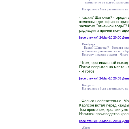
немного но от пси-оружия они 
На кроликов бы я расчитывать не
- Каски? Шапочки? - Бродяг
железные-для эфирно-призра
захватим "огненной воды"? 
радиации и прочей пси-гадо
[все стенки]
2-Mar-10 20:00 Ден
Brodyaga:
- Каски? Шапочки? - Бродяга изу
побольше-против них же и... - Бр
Кенгуру и развел руками - Чисто
-Чтож, оригинальный выход 
Потом попрыгал на месте - 
- Я готов.
[все стенки]
2-Mar-10 20:03 День
Kangaroo:
На кроликов бы я расчитывать не
- Фольга необязательна. Мо
Карлсон встал перед кажды
Тем временем, кролики уже 
Излишок производства крол
[все стенки]
2-Mar-10 20:04 Ден
Alice: