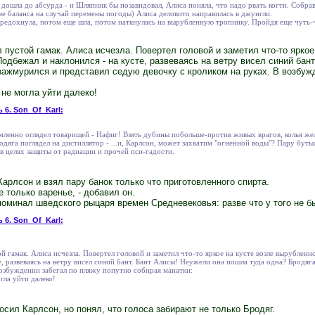
 дошла до абсурда - и Шляпник бы позавидовал, Алиса поняла, что надо рвать когти. Собра
тве баланса на случай перемены погоды) Алиса деловито направилась в джунгли.
редохнула, потом еще шла, потом наткнулась на вырубленную тропинку. Пройдя еще чуть-ч
 пустой гамак. Алиса исчезла. Повертел головой и заметил что-то яркое
Подбежал и наклонился - на кусте, развеваясь на ветру висел синий бан
зажмурился и представил седую девочку с кроликом на руках. В возбуж
 не могла уйти далеко!
 6. Son_Of_Karl:
мленно оглядел товарищей - Нафиг! Взять дубины побольше-против живых врагов, колья же
одяга поглядел на дистиллятор - ...и, Карлсон, может захватим "огненной воды"? Пару буты
 в целях защиты от радиации и прочей пси-гадости.
 Карлсон и взял пару банок только что приготовленного спирта.
 только варенье, - добавил он.
апоминал шведского рыцаря времен Средневековья: разве что у того не б
 6. Son_Of_Karl:
й гамак. Алиса исчезла. Повертел головой и заметил что-то яркое на кусте возле вырубленн
е, развеваясь на ветру висел синий бант. Бант Алисы! Неужели она пошла туда одна? Бродя
возбуждении забегал по пляжу попутно собирая манатки:
гла уйти далеко!
росил Карлсон, но понял, что голоса забирают не только Бродяг.