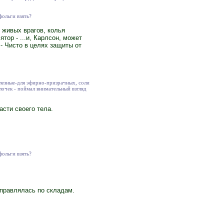
фольги взять?
 живых врагов, колья
тор - ...и, Карлсон, может
- Чисто в целях защиты от
лезные-для эфирно-призрачных, соли
лочек - поймал внимательный взгляд
асти своего тела.
фольги взять?
тправлялась по складам.