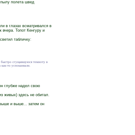
в пылу полета швед
оли в глазах всматривался в
 вчера. Топот Кенгуру и
светил табличку:
 в быстро сгущавшуюся темноту в
 как-то успокаивали.
он глубже надел свою
з живых) здесь не обитал.
выше и выше... затем он