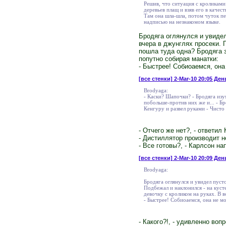
Решив, что ситуация с кроликами
деревьев плащ и взяв его в качес
Там она шла-шла, потом чуток пе
надписью на незнакомом языке.
Бродяга оглянулся и увидел
вчера в джунглях просеки. 
пошла туда одна? Бродяга 
попутно собирая манатки:
- Быстрее! Собиоаемся, она
[все стенки]
2-Mar-10 20:05 День
Brodyaga:
- Каски? Шапочки? - Бродяга изу
побольше-против них же и... - Бр
Кенгуру и развел руками - Чисто
- Отчего же нет?, - ответил
- Дистиллятор производит не
- Все готовы?, - Карлсон н
[все стенки]
2-Mar-10 20:09 День
Brodyaga:
Бродяга оглянулся и увидел пусто
Подбежал и наклонился - на куст
девочку с кроликом на руках. В 
- Быстрее! Собиоаемся, она не мо
- Какого?!, - удивленно воп