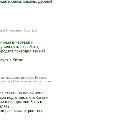
ойматериалы: камень, дерево!
ево! И поживее! А вы, вон
пками в чертежи и,
увильнуть от работы,
Бродяга приводил веский
твует в Китае.
к же задумчиво произнес Бродяга,
бдений, - Обошел кроликов, которые
я стоять на одной ноге -
вой подготовки, что бы они
и и все должно быть в
влять.
ню рассказали: рост-вес,