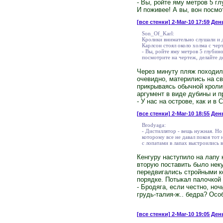
- Вы, ройте яму метров 5 г
И поживее! А вы, вон посмо
[все стенки]
2-Mar-10 17:59 Ден
Son_Of_Karl:
Кролики внимательно слушали и д
Карлсон стоял около холма с чер
- Вы, ройте яму метров 5 глубин
посмотрите на чертеж, делайте 
Через минуту пляж походил 
очевидно, матерились на св
прикрываясь обычной кроли
аргумент в виде дубины и п
- У нас на острове, как и в
[все стенки]
2-Mar-10 18:55 Ден
Brodyaga:
- Дистиллятор - вещь нужная. Но
которому все не давал покоя тот
с лопатами в лапах выстроились в 
Кенгуру наступило на лапу к
вторую поставить было неку
передвигались стройными к
порядке. Потыкал палочкой 
- Бродяга, если честно, но
грудь-талия-ж.. бедра? Осо
[все стенки]
2-Mar-10 19:05 День