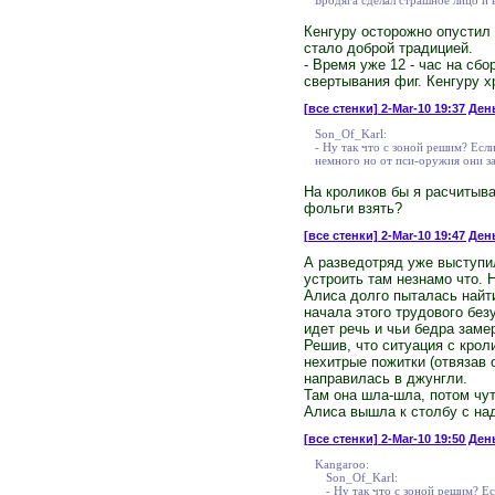
Кенгуру осторожно опустил 
стало доброй традицией.
- Время уже 12 - час на сб
свертывания фиг. Кенгуру х
[все стенки]
2-Mar-10 19:37 Ден
Son_Of_Karl:
- Ну так что с зоной решим? Есл
немного но от пси-оружия они за
На кроликов бы я расчитыва
фольги взять?
[все стенки]
2-Mar-10 19:47 День
А разведотряд уже выступи
устроить там незнамо что. 
Алиса долго пыталась найти
начала этого трудового бе
идет речь и чьи бедра заме
Решив, что ситуация с крол
нехитрые пожитки (отвязав 
направилась в джунгли.
Там она шла-шла, потом чут
Алиса вышла к столбу с на
[все стенки]
2-Mar-10 19:50 Ден
Kangaroo:
Son_Of_Karl:
- Ну так что с зоной решим? Е