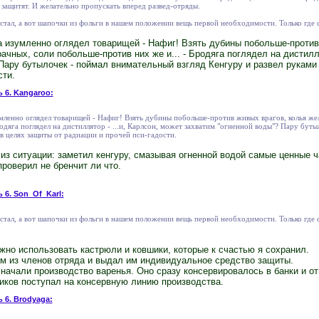
защитят. И желательно пропускать вперед развед-отряды.
 стал, а вот шапочки из фольги в нашем положении вещь первой необходимости. Только где 
а изумленно оглядел товарищей - Нафиг! Взять дубины побольше-против
чных, соли побольше-против них же и... - Бродяга поглядел на дистилля
Пару бутылочек - поймал внимательный взгляд Кенгуру и развел руками 
сти.
ь 6. Kangaroo:
мленно оглядел товарищей - Нафиг! Взять дубины побольше-против живых врагов, колья же
одяга поглядел на дистиллятор - ...и, Карлсон, может захватим "огненной воды"? Пару буты
 в целях защиты от радиации и прочей пси-гадости.
из ситуации: заметил кенгуру, смазывая огненной водой самые ценные ч
проверил не бренчит ли что.
 6. Son_Of_Karl:
 стал, а вот шапочки из фольги в нашем положении вещь первой необходимости. Только где 
жно использовать кастрюли и ковшики, которые к счастью я сохранил.
м из членов отряда и выдал им индивидуальное средство защиты.
начали производство варенья. Оно сразу консервировалось в банки и о
иков поступал на консервную линию производства.
ь 6. Brodyaga: