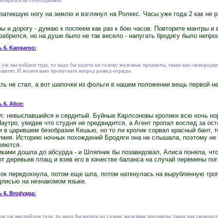
затекшую ногу на землю и взглянул на Ролекс. Часы уже года 2 как не р
оры и дорогу - думаю к поспеем как раз к бою часов. Повторите мантры и
рабрился, но на душе было не так весело - напугать бродягу было непро
ь 6. Kangaroo:
и уж мы пойдем туда, то надо бы надеть на голову железные предметы, такие как сковородки
щитят. И желательно пропускать вперед развед-отряды.
ть не стал, а вот шапочки из фольги в нашем положении вещь первой н
 6. Alice:
л: невыспавшийся и сердитый. Буйные Карлсоновы кролики всю ночь нор
Наутро, увидев что студня не предвидится, а Агент пропал вослед за о
 в царившем безобразии Кешью, но то ли кролик сорвал красный бант, т
зумия. Историю ночных похождений Бродяги она не слышала, поэтому не 
ряются.
иками дошла до абсурда - и Шляпник бы позавидовал, Алиса поняла, что
от деревьев плащ и взяв его в качестве баланса на случай перемены по
ок передохнула, потом еще шла, потом наткнулась на вырубленную троп
дписью на незнакомом языке.
ь 6. Brodyaga:
сли уж мы пойдем туда, то надо бы надеть на голову железные предметы, такие как сковород