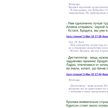
Brodyaga:
Бродяга задумчиво пускал колечк
- Я таки думаю, что Бобруйск-13
эвакуировали. Но эвакуировали, 
- Нам однозначно лучше туд
Алиена отправить: наукой п
- Кстати, Бродяга, мы уже 
[все стенки]
2-Mar-10 17:38 Ден
Son_Of_Karl:
- Нам однозначно лучше туда не 
не установлено воздействие псих
- Кстати, Бродяга, мы уже в прин
- Дистиллятор - вещь нужна
задумчиво произнес Бродяга
Ладно, отвлечемся от ночны
ви знали, копачі, що бачив сь
[все стенки]
2-Mar-10 17:44 День
Brodyaga:
- Дистиллятор - вещь нужная. Но
которому все не давал покоя тот
с лопатами в лапах выстроились в 
Кролики внимательно слушал
Карлсон стоял около холма