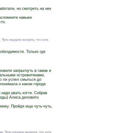
аботали, но смотреть на них
 вспомните навыки
сто.
. Чую сердцем эксперта, что хоть
еобходимости. Только где
овили запрыгнуть в гамак и
стальными островитянами,
о ли успел смыться до
понимала о каком городе
 надо рвать когти. Собрав
годы) Алиса деловито
инку. Пройдя еще чуть-чуть,
ки. Чую сердцем эксперта, что хоть