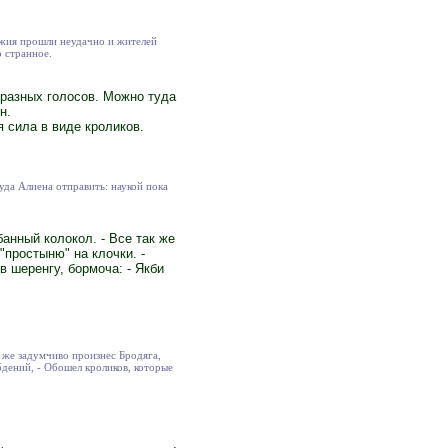
ужия прошли неудачно и жителей
о странное.
 разных голосов. Можно туда
н.
я сила в виде кроликов.
уда Алиена отправить: наукой пока
анный колокол. - Все так же
"простыню" на клочки. -
 шеренгу, бормоча: - Якби
к же задумчиво произнес Бродяга,
бдений, - Обошел кроликов, которые