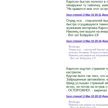
Карлсон быстро полетел в с
обнаружил ту табличку, из
"Не нравится мне этот остро
[все стенки]
2-Mar-10 20:11 День
Отряд пси... спасателей бы
быстро сгущавшуюся темноту
жужжание моторчика Карлсо
Наконец они вышли на вчер
- Вот он! Бобруйск-13!
[все стенки]
2-Mar-10 20:16 День
Brodyaga:
Отряд пси... спасателей быстро 
поисках беглянки. В присутствии
Наконец они вышли на вчерашнюю
- Вот он! Бобруйск-13!
Карлсон ощутил странное чу
кастрюлю.
Кругом было так тихо, что 
Заброшенные автомобили, ку
Швед услышал странный звук
исчез, но потом на остров
- ОСТОРОЖНО!, - закричал 
[все стенки]
2-Mar-10 20:19 День
Brodyaga:
Наконец они вышли на вчерашнюю
- Вот он! Бобруйск-13!