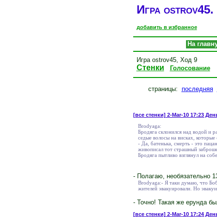
Игра ostrov45. 
добавить в избранное
На главн
Игра ostrov45, Ход 9
Стенки
Голосование
страницы:
последняя
[все стенки]
2-Mar-10 17:23 Ден
Brodyaga:
Бродяга склонился над водой и р
седые волосы на висках, которые
- Да, батенька, смерть - это пац
живописал тот страшный заброшенн
Бродяга пытливо взглянул на соб
- Полагаю, необязательно 
Brodyaga:- Я таки думаю, что Бо
жителей эвакуировали. Но эвакуи
- Точно! Такая же ерунда б
[все стенки]
2-Mar-10 17:24 День