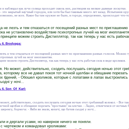
и и наблюдал как лучи солнца проходят сквозь них, растворяя на мелкие дымные лоскутки.
 - это закрытый научный городок, или хотя бы был таковым много лет назад. Испытания ор
возможно, не всех. Какое бы там оружие не было, в городе, определенно, происходит что-т
а не лезть и тем отказаться от посещений разных мест по приглашению
ока не установлено воздействие психотропных лучей на мозг инопланетя
в принципе можем строить Дистиллятор, так как теперь у нас есть рабоча
ь 6. Brodyaga:
лезть и тем отказаться от посещений разных мест по приглашению разных голосов. Можно т
отропных лучей на мозг инопланетян.
ципе можем строить Дистиллятор, так как теперь у нас есть рабочая сила в виде кроликов.
я. Но может, действительно, сходить послушать сегодня ночью этот греб
, которому все не давал покоя тот ночной щелбан и обещание порезать 
х бдений, - Обошел кроликов, которые с лопатами в лапах выстроились в
одні у ночі...
 6. Son_Of_Karl:
 может, действительно, сходить послушать сегодня ночью этот гребанный колокол. - Все та
 ночной щелбан и обещание порезать "простыню" на клочки. - Ладно, отвлечемся от ночных 
шеренгу, бормоча: - Якби ви знали, копачі, що бачив сьодні у ночі...
и и дергали усами, но наверное ничего не поняли.
 с чертежом и командовал кроликами: