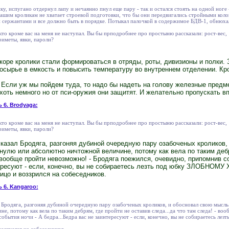
у, испугано отдернул лапу и нечаянно пнул еще пару - так и остался стоять на одной ноге
 вашим кроликам не хватает строевой подготовки, что бы они передвигались стройными кол
 сержантами и все должно быть в порядке. Потыкал палочкой в содержимое БДВ-1, обнюхал
кто кроме вас на меня не наступал. Вы бы прподробнее про простыню рассказали: рост-вес,
риметы, явки, пароли?
коре кролики стали формироваться в отряды, роты, дивизионы и полки. 
осырье в емкость и повысить температуру во внутреннем отделении. Кр
? Если уж мы пойдем туда, то надо бы надеть на голову железные предме
хоть немного но от пси-оружия они защитят. И желательно пропускать в
ь 6. Brodyaga:
кто кроме вас на меня не наступал. Вы бы прподробнее про простыню рассказали: рост-вес,
риметы, явки, пароли?
- сказал Бродяга, разгоняя дубиной очередную пару озабоченых кроликов,
нулю или абсолютно ничтожной величине, потому как вела по таким дебр
- вообще пройти невозможно! - Бродяга поежился, очевидно, припомнив с
нтересуют - если, конечно, вы не собираетесь лезть под юбку ЗЛОБН
ицо и воззрился на собеседников.
ь 6. Kangaroo:
ал Бродяга, разгоняя дубиной очередную пару озабоченых кроликов, и обосновал свою мысль.
е, потому как вела по таким дебрям, где пройти не оставив следа...да что там следа! - во
обытия ночи - А бедра...Бедра вас не заинтересуют - если, конечно, вы не собираетесь л
оззрился на собеседников.