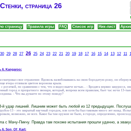
Стенки, страница 26
ую страницу
Правила игры
FAQ
Список игр
Ник-лист
Архи
26
30
29
28
27
25
24
23
22
21
20
19
18
17
16
15
14
13
12
11
ь 6. Kangaroo:
ассматривал свое отражение. Вдоволь налюбовавшись на свою бородатую рожу, он обернулс
 еще вчера отливали цветом воронова крыла.
ан с рогаткой, по сравнению с тем, что я видел нынче ночью... - Бродяга нервно закурил и, э
ый город и призрачного звонаря, который, вопреки всем правилам, бьет час ночи 13-тью уда
еседника. - Что вы думаете по этому поводу?
13-й удар лишний. Лишним может быть любой из 12 предыдущих. Послуш
бруйск-13 - это закрытый научный городок, или хотя бы был таковым много лет назад. Исп
ровали, возможно, не всех. Какое бы там оружие не было, в городе, определенно, происход
ыла с Мачу-Пикчу. Правда там похоже испытания прошли удачно, а эвакуа
 6. Son_Of_Karl: