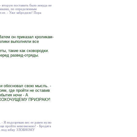
 - вторую поставить было некуда не
оннами, по определенным
 ее. - Уже забродило! Пора
Затем он приказал кроликам-
олики выполняли все
ты, такие как сковородки.
перед развед-отряды.
 и обосновал свою мысль. -
ям, где пройти не оставив
обытия ночи - А
ОМУ ХОХОЧУЩЕМУ ПРИЗРАКУ!
 - Я подозреваю вес ее равен нулю
обще пройти невозможно! - Бродяга
езть под юбку ЗЛОБНОМУ