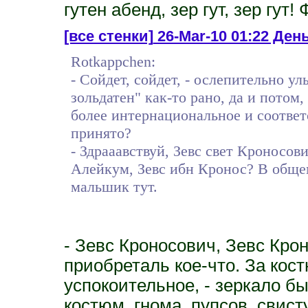
гутен абенд, зер гут, зер гут
[все стенки]
26-Mar-10 01:22 День
Rotkappchen:
- Сойдет, сойдет, - ослепительно у
зольдатен" как-то рано, да и потом
более интернациональное и соответ
принято?
- Здрааавствуй, Зевс свет Кроносов
Алейкум, Зевс ибн Кронос? В общем,
мальшик тут.
- Зевс Кроносович, Зевс Кро
приобреталь кое-что. За кос
успокоительное, - зеркало б
костюм, гнома, пупсов, свис