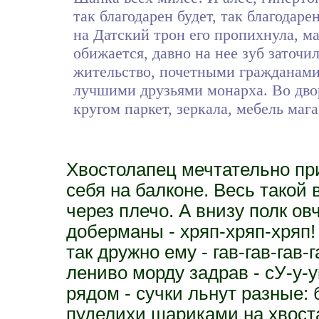
так благодарен будет, так благодаре
на Датский трон его пропихнула, м
обижается, давно на нее зуб заточил
жительство, почетными гражданами
лучшими друзьями монарха. Во двор
кругом паркет, зеркала, мебель маг
Хвостолапец мечтательно при
себя на балконе. Весь такой 
через плечо. А внизу полк овч
доберманы - хряп-хряп-хряп! 
так дружно ему - гав-гав-гав-
лениво морду задрав - сУ-у-у
рядом - сучки льнут разные:
пуделихи шариками на хвост