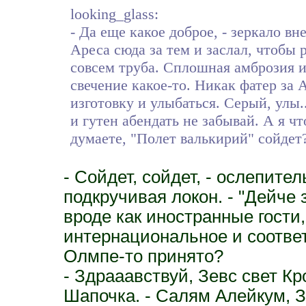
looking_glass:
- Да еще какое доброе, - зеркало в
Ареса сюда за тем и заслал, чтобы
совсем труба. Сплошная амброзия и 
свечение какое-то. Никак фатер за 
изготовку и улыбаться. Серый, улы.
и гутен абендать не забывай. А я ч
думаете, "Полет валькирий" сойдет
- Сойдет, сойдет, - ослепите
подкручивая локон. - "Дейче з
вроде как иностранные гости
интернациональное и соответ
Олмпе-то принято?
- Здрааавствуй, Зевс свет Кр
Шапочка. - Салям Алейкум, З