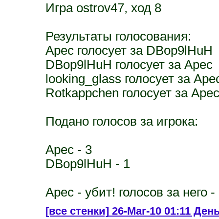
Игра ostrov47, ход 8
Результаты голосования:
Apec голосует за DBop9lHuH
DBop9lHuH голосует за Apec
looking_glass голосует за Ape
Rotkappchen голосует за Ape
Подано голосов за игрока:
Apec - 3
DBop9lHuH - 1
Apec - убит! голосов за него -
[все стенки]
26-Mar-10 01:11 День