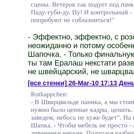
сцены. Ветерок так подует под пачку
Паду-туби-ду. Пу! И контрольный - 
попробуют не соблазниться!"
- Эффектно, эффектно, с роз
неожиданно и потому особенн
Шапочка. - Только финальную
ты там Ералаш некстати разв
не швейцарский, не шварцвал
[все стенки]
26-Mar-10 17:13 День
Rotkappchen:
- В Шварцвальде паника, а мы стои
нужно было ценные кадры, ценить. 
заведем, небось не хуже будет". На
Шапка. - Чтобы мебель не просто -
диванчики мягкие. Подполья разбер