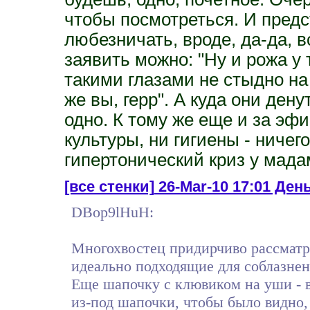
чтобы посмотреться. И предс
любезничать, вроде, да-да, 
заявить можно: "Ну и рожа у
такими глазами не стыдно на
же вы, герр". А куда они дену
одно. К тому же еще и за эфи
культуры, ни гигиены - ничег
гипертонический криз у мада
[все стенки]
26-Mar-10 17:01 День
DBop9lHuH:
Многохвостец придирчиво рассматри
идеально подходящие для соблазнен
Еще шапочку с клювиком на уши -
из-под шапочки, чтобы было видно