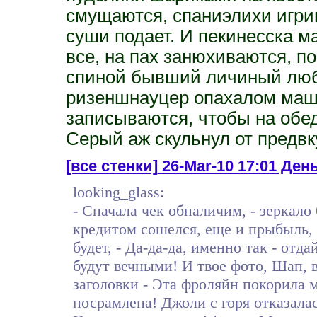
смущаются, спаниэлихи игрив
суши подает. И пекинесска ма
все, на пах занюхиваются, п
спиной бывший личиный лю
ризеншнауцер опахалом маше
записываются, чтобы на обед
Серый аж скульнул от предв
[все стенки]
26-Mar-10 17:01 День
looking_glass:
- Сначала чек обналичим, - зеркало 
кредитом сошелся, еще и прыбыль, о
будет, - Да-да-да, именно так - отд
будут вечными! И твое фото, Шап, в
заголовки - Эта фроляйн покорила 
посрамлена! Джоли с горя отказала