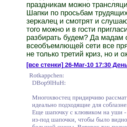
праздникам можно трансляци
Шапки по просьбам трудящих
зеркалец и смотрят и слушают
того можно и в гости приглас
разбирать будем? Да мадам о
всеобъемлющей сети все пря
не только третий криз, но и 
[все стенки]
26-Mar-10 17:30 Ден
Rotkappchen:
DBop9lHuH:
Многохвостец придирчиво рассматр
идеально подходящие для соблазне
Еще шапочку с клювиком на уши 
из-под шапочки, чтобы было видн
большой сцены. Ветерок так подует