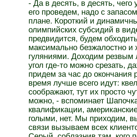
- Да в десять, в десять, чего
его проведем, надо с запасом 
плане. Короткий и динамичн
олимпийских субсидий в виде
предвидится, будем обходить
максимально безжалостно и 
гуляниями. Доходим резвым
угол где-то можно срезать, д
придем за час до окончания р
время лучше всего идут: квел
соображают, тут их просто ч
можно, - вспоминает Шапочка
квалификации, американские
голыми, нет. Мы приходим, в
связи вызываем всех клиент
Серый, соблазнив там, кого 