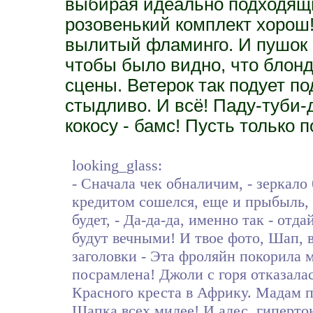
выбирая идеально подходящи
розовенький комплект хорош!
вылитый фламинго. И пушок 
чтобы было видно, что блон
сцены. Ветерок так подует под
стыдливо. И всё! Паду-туби-д
кокосу - бамс! Пусть только 
looking_glass:
- Сначала чек обналичим, - зеркало 
кредитом сошелся, еще и прыбыль, о
будет, - Да-да-да, именно так - отд
будут вечными! И твое фото, Шап, в
заголовки - Эта фроляйн покорила 
посрамлена! Джоли с горя отказала
Красного креста в Африку. Мадам п
Шапка всех милее! И алес, гиперто