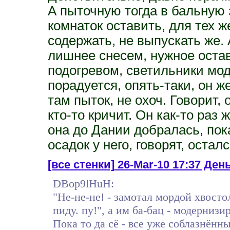
А пыточную тогда в бальную 
комнаток оставить, для тех ж
содержать, не выпускать же.
лишнее снесем, нужное остав
подогревом, светильники мо
порадуется, опять-таки, он ж
там пыток, не охоч. Говорит, 
кто-то кричит. Он как-то раз
она до Дании добралась, пока
осадок у него, говорят, осталс
[все стенки]
26-Mar-10 17:37 День
DBop9lHuH:
"Не-не-не! - замотал мордой хвосто
пиду. пу!", а им ба-бац - модерни
Пока то да сё - все уже соблазнённы