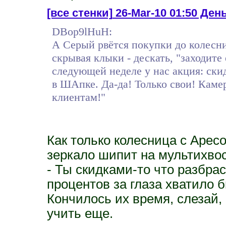
[все стенки]
26-Mar-10 01:50 День
DBop9lHuH:
А Серый рвётся покупки до колесн
скрывая клыки - дескать, "заходит
следующей неделе у нас акция: ск
в ШАпке. Да-да! Только свои! Каме
клиентам!"
Как только колесница с Арес
зеркало шипит на мультихвос
- Ты скидками-то что разбр
процентов за глаза хватило 
Кончилось их время, слезай, 
учить еще.