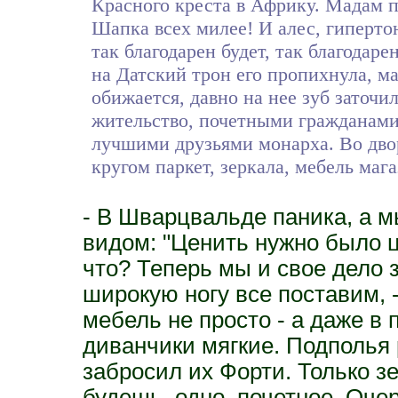
Красного креста в Африку. Мадам п
Шапка всех милее! И алес, гиперто
так благодарен будет, так благодаре
на Датский трон его пропихнула, м
обижается, давно на нее зуб заточил
жительство, почетными гражданами
лучшими друзьями монарха. Во двор
кругом паркет, зеркала, мебель маг
- В Шварцвальде паника, а м
видом: "Ценить нужно было ц
что? Теперь мы и свое дело з
широкую ногу все поставим, 
мебель не просто - а даже в
диванчики мягкие. Подполья 
забросил их Форти. Только з
будешь, одно, почетное. Оче