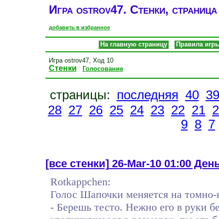
Игра ostrov47. Стенки, страница
добавить в избранное
На главную страницу
Правила игр
Игра ostrov47, Ход 10
Стенки
Голосование
страницы:
последняя
40
3
28
27
26
25
24
23
22
21
2
9
8
7
[все стенки]
26-Mar-10 01:00 Ден
Rotkappchen:
Голос Шапочки меняется на томно-
- Берешь тесто. Нежно его в руки бе