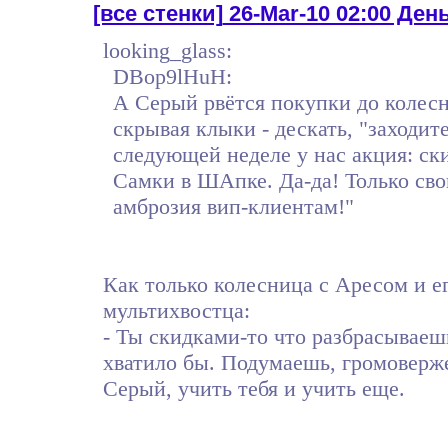
[все стенки]
26-Mar-10 02:00 Ден
looking_glass:
DBop9lHuH:
А Серый рвётся покупки до колес
скрывая клыки - дескать, "заходи
следующей неделе у нас акция: ск
Самки в ШАпке. Да-да! Только св
амброзия вип-клиентам!"
Как только колесница с Аресом и е
мультихвостца:
- Ты скидками-то что разбрасываеш
хватило бы. Подумаешь, громоверже
Серый, учить тебя и учить еще.