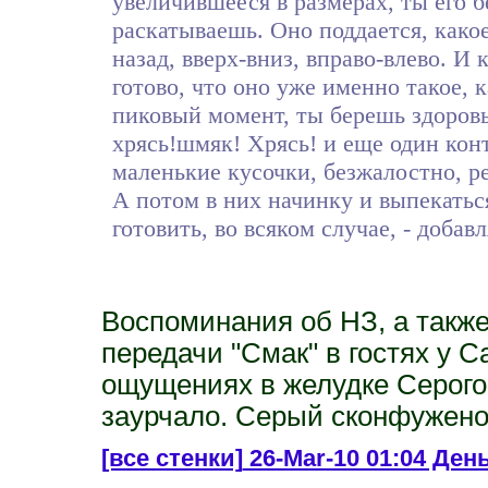
увеличившееся в размерах, ты его 
раскатываешь. Оно поддается, како
назад, вверх-вниз, вправо-влево. И
готово, что оно уже именно такое, 
пиковый момент, ты берешь здоровы
хрясь!шмяк! Хрясь! и еще один конт
маленькие кусочки, безжалостно, 
А потом в них начинку и выпекаться
готовить, во всяком случае, - добав
Воспоминания об НЗ, а такж
передачи "Смак" в гостях у 
ощущениях в желудке Серого
заурчало. Серый сконфужено
[все стенки]
26-Mar-10 01:04 День