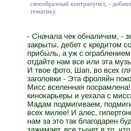
своеобразный контрапункт, - добав
тематику.
- Сначала чек обналичим, - з
закрыты, дебет с кредитом с
прибыль, а уж с ограблением ч
отдайте нам все или эта муз
И твое фото, Шап, во всех гл
заголовки - Эта фроляйн пок
Мисс вселенная посрамлена! 
кинокарьеры и уехала с мисс
Мадам подмигиваем, подмиги
всех милее! И алес, гиперто
нам за это так благодарен бу
зажимает, все тычет в то, чт