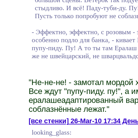
стыдливо. И всё! Паду-туби-ду. Пу
Пусть только попробуют не соблаз
- Эффектно, эффектно, с розовым -
особенно подло для банка, - кивает
пупу-пиду. Пу! А то ты там Ералаш 
же не швейцарский, не шварцвальдс
"Не-не-не! - замотал мордой 
Все ждут "пупу-пиду. пу!", а
ералашеадаптированный вариа
соблазнённые лежат."
[все стенки]
26-Mar-10 17:34 День
looking_glass: