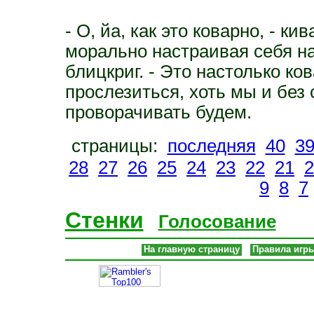
- О, йа, как это коварно, - к
морально настраивая себя н
блицкриг. - Это настолько ко
прослезиться, хоть мы и без 
проворачивать будем.
страницы:
последняя
40
3
28
27
26
25
24
23
22
21
2
9
8
7
Стенки
Голосование
На главную страницу
Правила игр