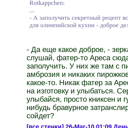
Rotkappchen:
...
- А заполучить секретный рецепт 
для олимпийской кухни - доброе де
- Да еще какое доброе, - зер
слушай, фатер-то Ареса сюда
заполучить. У них же там с 
амброзия и никаких пирожков.
какое-то. Никак фатер за Аре
на изготовку и улыбаться. Се
улыбайся, просто книксен и г
нибудь бравурное затранслир
сойдет?
[все стенки]
26-Mar-10 01:09 Ден