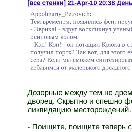
[все стенки]
21-Apr-10 20:38 День 
Appolinariy_Petrovich:
Тем временем, появились феи, несу
- Эврика! - вдруг воскликнул учены
осиновым колом.
- Кэп! Кэп! - он потащил Крюка в с
получил порох? Так вот, для этого е
сера? Если мы сможем синтезироват
избавимся от маленького досадного
Дозорные между тем не дрем
дворец. Скрытно и спешно ф
ликвидацию месторождений.
- Поищите, поищите теперь с