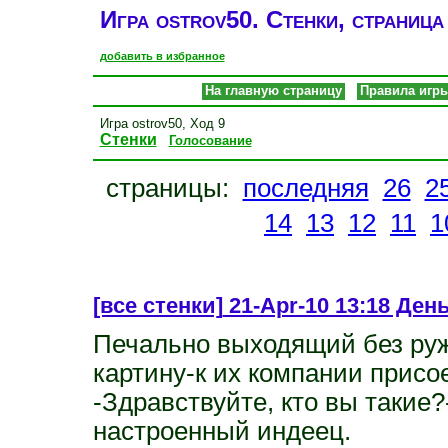
Игра ostrov50. Стенки, страница
добавить в избранное
На главную страницу
Правила игр
Игра ostrov50, Ход 9
Стенки
Голосование
страницы:
последняя
26
2
14
13
12
11
1
[все стенки]
21-Apr-10 13:18 Ден
Печально выходящий без руж
картину-к их компании присо
-Здравствуйте, кто вы такие
настроенный индеец.