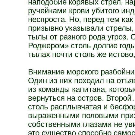
наподобие корявых стрел, н
ручейками крови убитого ин
неспроста. Но, перед тем как
призывно указывали стрелы,
тылы от разного рода угроз.
Роджером» столь долгие годы
тылах почти столь же истово,
Внимание морского разбойни
Один из них походил на отъя
из команды капитана, которы
вернуться на остров. Второй
столь расплывчатая и бесфо
выраженными половыми приз
собственными глазами не уви
это существо способно самос