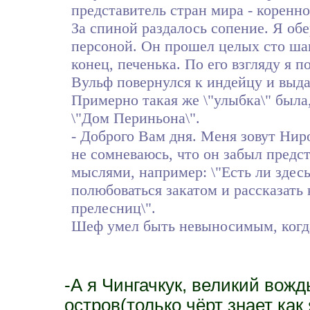
представитель стран мира - коренн
За спиной раздалось сопение. Я об
персоной. Он прошел целых сто шаг
конец, печенька. По его взгляду я п
Вульф повернулся к индейцу и выда
Примерно такая же \"улыбка\" была
\"Дом Периньона\".
- Доброго Вам дня. Меня зовут Нир
не сомневаюсь, что он забыл предст
мыслями, например: \"Есть ли здес
полюбоваться закатом и рассказать 
прелесниц\".
Шеф умел быть невыносимым, когда
-А я Чингачкук, великий вож
остров(только чёрт знает как