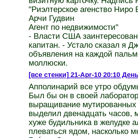
визитную карточку. Надпись н
"Риэлтерское агенство Ниро
Арчи Гудвин
Агент по недвижимости"
- Власти США заинтересованы
капитан. - Устало сказал я Д
объявления на каждой пальме
моллюски.
[все стенки]
21-Apr-10 20:10 День
Апполинарий все утро обдум
Был бы он в своей лаборатор
выращивание мутированных об
выделил двенадцать часов, м
хуже будильника в желудке ал
плеваться ядом, насколько мн