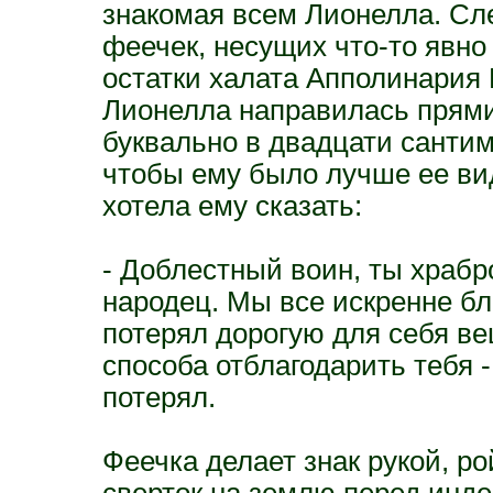
знакомая всем Лионелла. Сл
феечек, несущих что-то явно 
остатки халата Апполинария 
Лионелла направилась прямик
буквально в двадцати сантиме
чтобы ему было лучше ее ви
хотела ему сказать:
- Доблестный воин, ты храб
народец. Мы все искренне бл
потерял дорогую для себя ве
способа отблагодарить тебя -
потерял.
Феечка делает знак рукой, р
сверток на землю перед инд