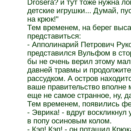
Drósera? и тут тоже нужна л
детские игрушки... Думай, пу
на крюк!"
Тем временем, на берег выс
представиться:
- Апполинарий Петрович Руков
представился Вульфом в сторо
бы не очень верил этому мал
давней травмы и продолжите
рассудком. А остров находи
ваше правительство вполне м
еще не самое странное, ну, д
Тем временем, появились феи
- Эврика! - вдруг воскликнул
в попу осиновым колом.
- Кэп! Кэп! - он потащил Крюк