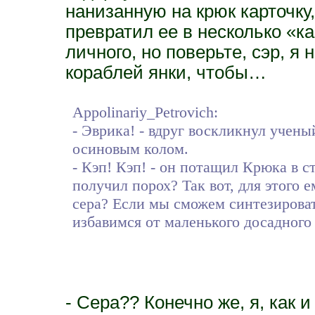
нанизанную на крюк карточк
превратил ее в несколько «к
личного, но поверьте, сэр, я 
кораблей янки, чтобы…
Appolinariy_Petrovich:
- Эврика! - вдруг воскликнул учены
осиновым колом.
- Кэп! Кэп! - он потащил Крюка в с
получил порох? Так вот, для этого е
сера? Если мы сможем синтезироват
избавимся от маленького досадного
- Сера?? Конечно же, я, как и