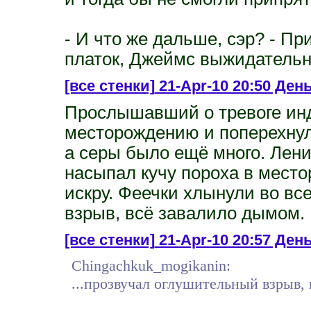
- И что же дальше, сэр? - 
платок, Джеймс выжидательн
[все стенки]
21-Apr-10 20:50 Ден
Прослышавший о тревоге инд
месторождению и поперехнул
а серы было ещё много. Ленив
насыпал кучу пороха в место
искру. Феечки хлынули во вс
взрыв, всё завалило дымом.
[все стенки]
21-Apr-10 20:57 Ден
Chingachkuk_mogikanin:
...прозвучал оглушительный взрыв,