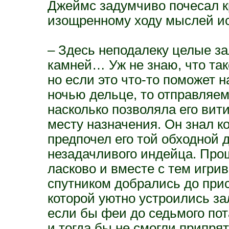
Джеймс задумчиво почесал к
изощренному ходу мыслей ис
– Здесь неподалеку целые з
камней… Уж не знаю, что так
но если это что-то поможет 
ночью дельце, то отправляем
насколько позволяла его вит
месту назначения. Он знал ко
предпочел его той обходной 
незадачливого индейца. Про
ласково и вместе с тем игри
спутником добрались до при
которой уютно устроились за
если бы феи до седьмого пот
и тогда бы не смогли припря