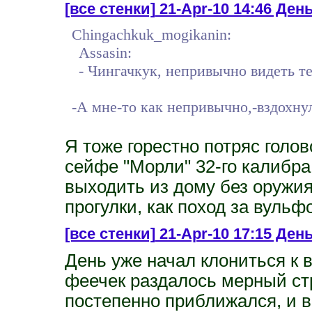
[все стенки]
21-Apr-10 14:46 Ден
Chingachkuk_mogikanin:
Assasin:
- Чингачкук, непривычно видеть т
-А мне-то как непривычно,-вздохну
Я тоже горестно потряс голо
сейфе "Морли" 32-го калибра
выходить из дому без оружия
прогулки, как поход за вуль
[все стенки]
21-Apr-10 17:15 День 
День уже начал клониться к в
феечек раздалось мерный ст
постепенно приближался, и в