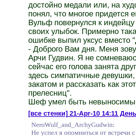
достойно медали или, на худо
понял, что многое придется е
Вульф повернулся к индейцу
своих улыбок. Примерно така
ошибке выпил уксус вместо 
- Доброго Вам дня. Меня зов
Арчи Гудвин. Я не сомневаюс
сейчас его голова занята др
здесь симпатичные девушки,
закатом и рассказать как это
прелесниц".
Шеф умел быть невыносимым,
[все стенки]
21-Apr-10 14:11 Ден
NeroWulf_and_ArchyGudwin:
Не успел я опомниться от встречи с