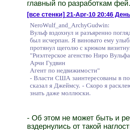
главный по разработкам фей
[все стенки]
21-Apr-10 20:46 Ден
NeroWulf_and_ArchyGudwin:
Вульф вздохнул и разъяренно погляд
был исчерпан. Я виновато ему улыб
протянул щеголю с крюком визитную
"Риэлтерское агенство Ниро Вульфа
Арчи Гудвин
Агент по недвижимости"
- Власти США заинтересованы в пок
сказал я Джеймсу. - Скоро я раскле
знать даже моллюски.
- Об этом не может быть и ре
вздернулись от такой наглос