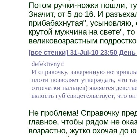
Потом ручки-ножки пошли, ту
Значит, от 5 до 16. И разъеха
прибабахнутая", усыновляю,
крутой мужчина на свете", т
великовозрастным подростком 
[все стенки]
31-Jul-10 23:50 День
defektivnyi:
И справочку, заверенную нотариальн
плоти позволяет утверждать, что та
отпечатки пальцев) является девст
вялость губ свидетельствует, что он
Не проблема! Справочку пред
главное, чтобы рядом не ока
возрастно, жутко охочая до юн