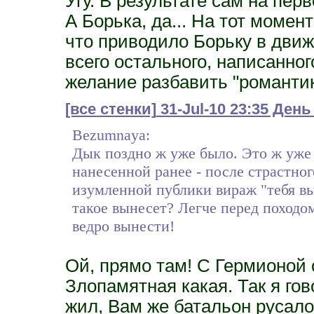
Угу. В результате сам на перв
А Борька, да... На тот момен
что приводило Борьку в движ
всего остального, написанног
желание разбавить "романтик
[все стенки]
31-Jul-10 23:35 День
Bezumnaya:
Дык поздно ж уже было. Это ж уже
нанесенной ранее - после страстног
изумленной публики вираж "тебя в
такое вынесет? Легче перед походо
ведро вынести!
Ой, прямо там! С Гермионой 
Злопамятная какая. Так я гов
жил, Вам же батальон русал