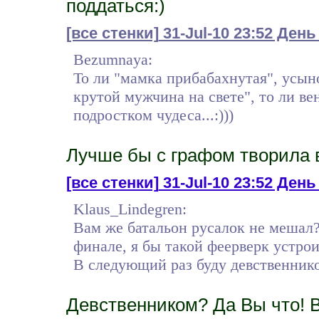
поддаться:)
[все стенки]
31-Jul-10 23:52 День
Bezumnaya:
То ли "мамка прибабахнутая", усын
крутой мужчина на свете", то ли в
подростком чудеса...:)))
Лучше бы с графом творила вс
[все стенки]
31-Jul-10 23:52 День
Klaus_Lindegren:
Вам же батальон русалок не мешал?
финале, я бы такой феерверк устроил.
В следующий раз буду девственником
Девственником? Да Вы что! Ва