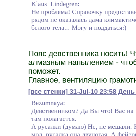
Klaus_Lindegren:
Не проблема! Справочку предостави
рядом не оказалась дама климактиче
белого тела... Могу и поддаться:)
Пояс девственника носить! Ч
алмазным напылением - чтобы
поможет.
Главное, вентиляцию грамотн
[все стенки]
31-Jul-10 23:58 День
Bezumnaya:
Девственником? Да Вы что! Вас на ч
там полагается.
А русалки (думаю) Не, не мешали. Н
мол, русалка она двуногая. А фейер