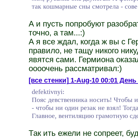
так кошмарные сны смотрела - сове
А и пусть попробуют разобрат
точно, а там...:)
А я все ждал, когда ж вы с Ге
правило, не тащу никого нику
явятся сами. Гермиона оказа
оооочень рассматривал:)
[все стенки]
1-Aug-10 00:01 День
defektivnyi:
Пояс девственника носить! Чтобы 
- чтобы ни один резак не взял! Тогд
Главное, вентиляцию грамотную сдел
Так ить ежели не сопреет, б