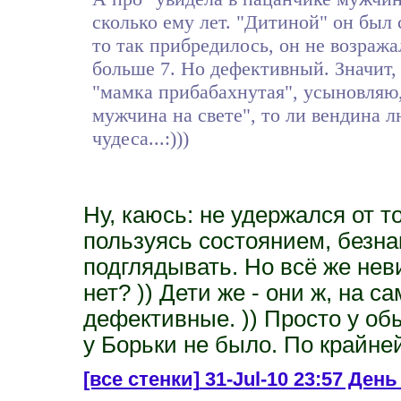
сколько ему лет. "Дитиной" он был 
то так прибредилось, он не возраж
больше 7. Но дефективный. Значит, о
"мамка прибабахнутая", усыновляю
мужчина на свете", то ли вендина 
чудеса...:)))
Ну, каюсь: не удержался от т
пользуясь состоянием, безна
подглядывать. Но всё же неви
нет? )) Дети же - они ж, на 
дефективные. )) Просто у обы
у Борьки не было. По крайне
[все стенки]
31-Jul-10 23:57 День 