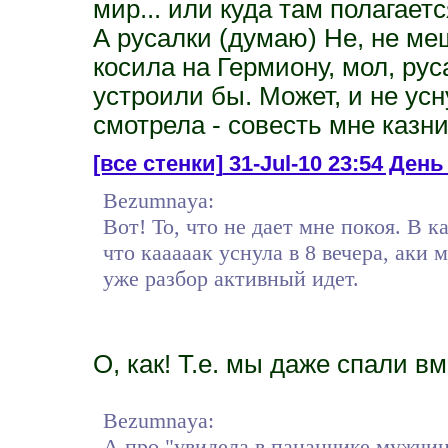
мир... или куда там полагаетс
А русалки (думаю) Не, не меш
косила на Гермиону, мол, рус
устроили бы. Может, и не ус
смотрела - совесть мне казн
[все стенки]
31-Jul-10 23:54 День 
Bezumnaya:
Вот! То, что не дает мне покоя. В к
что кааааак уснула в 8 вечера, аки 
уже разбор активный идет.
О, как! Т.е. мы даже спали вме
Bezumnaya:
А про "увидела в пацанчике мужчину