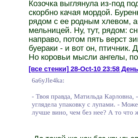
Козочка выглянула из-под по
скорбно качая мордой. Буренк
рядом с ее родным хлевом, а
мельницей. Ну, тут, рядом: с
направо, потом пять верст з
буераки - и вот он, птичник. Д
Но коровьи мысли ангелы, по
[все стенки]
28-Oct-10 23:58 День 
6a6yJle4ka:
- Твоя правда, Матильда Карловна, 
углядела упаковку с лупами. - Може
лучше вино, чем без нее? А то что ж