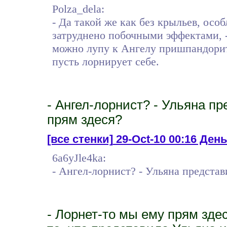
Polza_dela:
- Да такой же как без крыльев, осо
затруднено побочными эффектами, -
можно лупу к Ангелу пришпандорить
пусть лорнирует себе.
- Ангел-лорнист? - Ульяна пр
прям здеся?
[все стенки]
29-Oct-10 00:16 День 
6a6yJle4ka:
- Ангел-лорнист? - Ульяна представи
- Лорнет-то мы ему прям зде