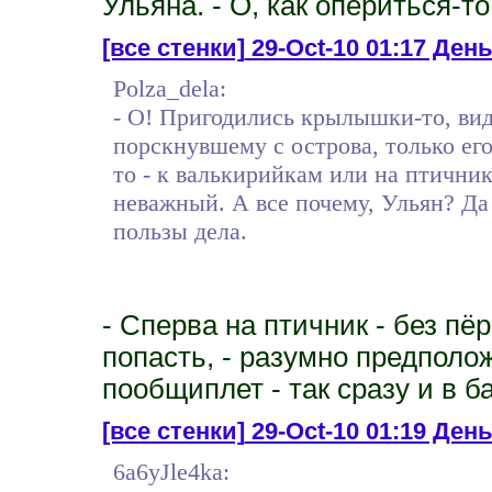
Ульяна. - О, как опериться-то
[все стенки]
29-Oct-10 01:17 День
Polza_dela:
- О! Пригодились крылышки-то, вид
порскнувшему с острова, только его
то - к валькирийкам или на птичник
неважный. А все почему, Ульян? Да 
пользы дела.
- Сперва на птичник - без пё
попасть, - разумно предполож
пообщиплет - так сразу и в ба
[все стенки]
29-Oct-10 01:19 День 
6a6yJle4ka: