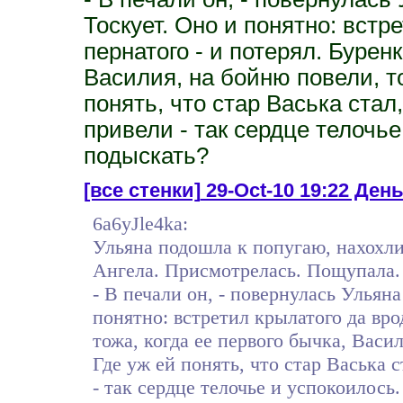
Тоскует. Оно и понятно: встр
пернатого - и потерял. Буренк
Василия, на бойню повели, т
понять, что стар Васька стал,
привели - так сердце телочье
подыскать?
[все стенки]
29-Oct-10 19:22 День 
6a6yJle4ka:
Ульяна подошла к попугаю, нахохл
Ангела. Присмотрелась. Пощупала.
- В печали он, - повернулась Ульян
понятно: встретил крылатого да вро
тожа, когда ее первого бычка, Васи
Где уж ей понять, что стар Васька 
- так сердце телочье и успокоилось