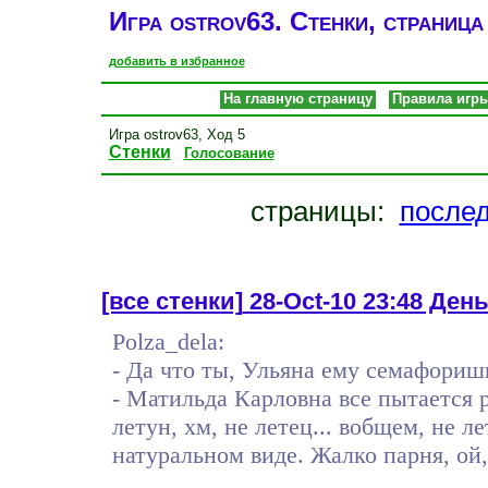
Игра ostrov63. Стенки, страница
добавить в избранное
На главную страницу
Правила игр
Игра ostrov63, Ход 5
Стенки
Голосование
страницы:
после
[все стенки]
28-Oct-10 23:48 День
Polza_dela:
- Да что ты, Ульяна ему семафориш
- Матильда Карловна все пытается р
летун, хм, не летец... вобщем, не 
натуральном виде. Жалко парня, ой,