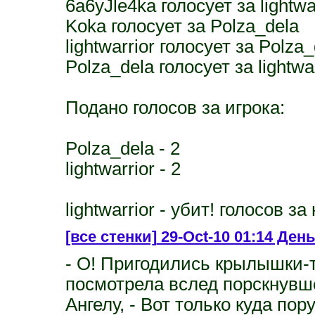
6a6yJle4ka голосует за lightwa
Koka голосует за Polza_dela
lightwarrior голосует за Polza_
Polza_dela голосует за lightwar
Подано голосов за игрока:
Polza_dela - 2
lightwarrior - 2
lightwarrior - убит! голосов за 
[все стенки]
29-Oct-10 01:14 День 
- О! Пригодились крылышки-т
посмотрела вслед порскнувше
Ангелу, - Вот только куда пор