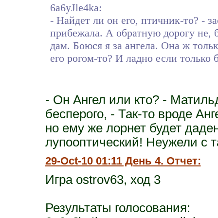
6a6yJle4ka:
- Найдет ли он его, птичник-то? - з
прибежала. А обратную дорогу не, 
дам. Боюся я за ангела. Она ж толь
его рогом-то? И ладно если только б
- Он Ангел или кто? - Матил
бесперого, - Так-то вроде Ан
но ему же лорнет будет даден
лупооптический! Неужели с т
29-Oct-10 01:11 День 4. Отчет:
Игра ostrov63, ход 3
Результаты голосования: