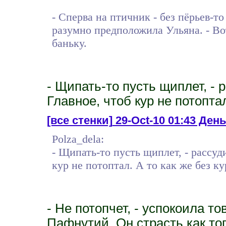
- Сперва на птичник - без пёрьев-то
разумно предположила Ульяна. - Вот
баньку.
- Щипать-то пусть щиплет, - 
Главное, чтоб кур не потоптал
[все стенки]
29-Oct-10 01:43 День
Polza_dela:
- Щипать-то пусть щиплет, - рассуд
кур не потоптал. А то как же без ку
- Не потопчет, - успокоила то
Пафнутий. Он страсть как то