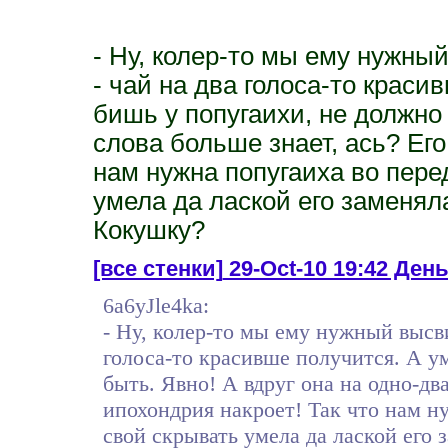
- Ну, колер-то мы ему нужны
- чай на два голоса-то краси
бишь у попугаихи, не должно 
слова больше знает, ась? Его
нам нужна попугаиха во пере
умела да лаской его заменяла
Кокушку?
[все стенки]
29-Oct-10 19:42 День 
6a6yJle4ka:
- Ну, колер-то мы ему нужный высви
голоса-то красивше получится. А у
быть. Явно! А вдруг она на одно-два
ипохондрия накроет! Так что нам н
свой скрывать умела да лаской его 