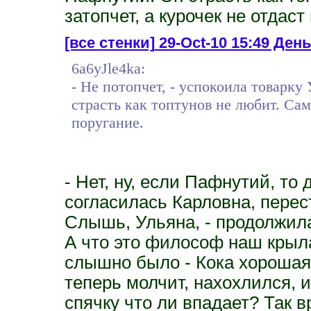
затопчет, а курочек не отдаст
[все стенки]
29-Oct-10 15:49 День 
6a6yJle4ka:
- Не потопчет, - успокоила товарку
страсть как топтунов не любит. Сам 
поругание.
- Нет, ну, если Пафнутий, то д
согласилась Карловна, перест
Слышь, Ульяна, - продолжила
А что это философ наш крыла
слышно было - Кока хорошая 
теперь молчит, нахохлился, и
спячку что ли впадает? Так 