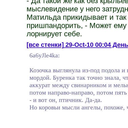
- Да такой же как без крылье
мыслевидение у него затруд
Матильда прикидывает и так и
пришпандорить, - Может ему 
лорнирует себе.
[все стенки]
29-Oct-10 00:04 День 
6a6yJle4ka:
Козочка выглянула из-под подола и 
мордой. Буренка так точно знала, ч
аккурат между свинарником и мельн
потом направо-направо, потом пять
- и вот он, птичник. Да-да.
Но коровьи мысли ангелы, похоже, 