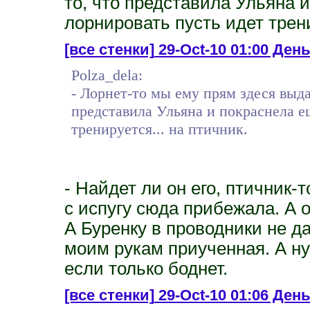
то, что представила Ульяна и
лорнировать пусть идет трени
[все стенки]
29-Oct-10 01:00 День
Polza_dela:
- Лорнет-то мы ему прям здеся выда
представила Ульяна и покраснела ещ
тренируется... на птичник.
- Найдет ли он его, птичник-т
с испугу сюда прибежала. А о
А Буренку в проводники не да
моим рукам приученная. А ну 
если только боднет.
[все стенки]
29-Oct-10 01:06 День 