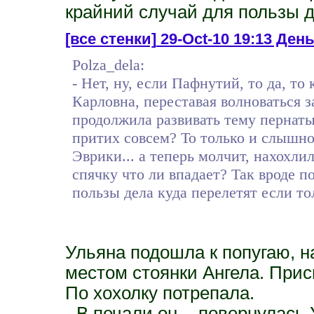
крайний случай для пользы д
[все стенки]
29-Oct-10 19:13 День
Polza_dela:
- Нет, ну, если Пафнутий, то да, то 
Карловна, переставая волноваться за
продолжила развивать тему пернаты
притих совсем? То только и слышно
Эврики... а теперь молчит, нахохлил
спячку что ли впадает? Так вроде п
пользы дела куда перелетят если то
Ульяна подошла к попугаю, 
местом стоянки Ангела. При
По хохолку потрепала.
- В печали он, - повернулась