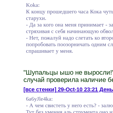
Koka:
К концу прошедшего часа Кока чуть
старухи.
- Да за кого она меня принимает - з
стряхивая с себя начинающую обвол
- Нет, пожалуй надо слетать ко втор
попробовать поозорничать одним сло
спрашивает у меня.
"Шупальцы ышо не выросли!"
случай проверила наличие б
[все стенки]
29-Oct-10 23:21 День 
6a6yJle4ka:
- А чем свистеть у него есть? - зал
Тут без умения аль струмента оно 