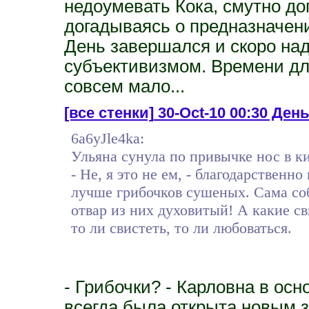
недоумевать Кока, смутно до
догадываясь о предназначен
День завершался и скоро на
субъективизмом. Времени дл
совсем мало...
[все стенки]
30-Oct-10 00:30 День 
6a6yJle4ka:
Ульяна сунула по привычке нос в к
- Не, я это не ем, - благодарственно
лучше грибочков сушеных. Сама соб
отвар из них духовитый! А какие с
то ли свистеть, то ли любоваться.
- Грибочки? - Карловна в осн
всегда была открыта новым з