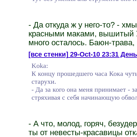
- Да откуда ж у него-то? - хм
красными маками, вышитый У
много осталось. Баюн-трава, 
[все стенки]
29-Oct-10 23:31 День 
Koka:
К концу прошедшего часа Кока чуть
старухи.
- Да за кого она меня принимает - з
стряхивая с себя начинающую обвол
- А что, молод, горяч, безуде
ты от невесты-красавицы от