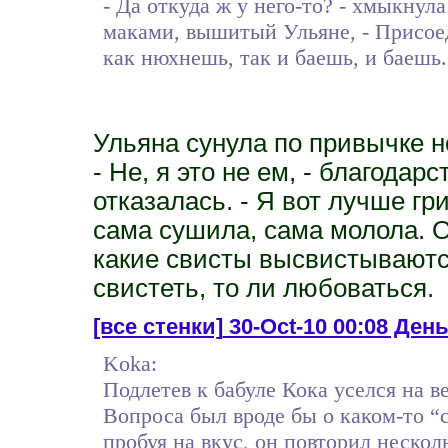
- Да откуда ж у него-то? - хмыкнул
маками, вышитый Ульяне, - Присоед
как нюхнешь, так и баешь, и баешь.
Ульяна сунула по привычке но
- Не, я это не ем, - благодар
отказалась. - Я вот лучше г
сама сушила, сама молола. О
какие свисты высвистываются
свистеть, то ли любоваться.
[все стенки]
30-Oct-10 00:08 День
Koka:
Подлетев к бабуле Кока уселся на 
Вопроса был вроде бы о каком-то “с
пробуя на вкус, он повторил нескол