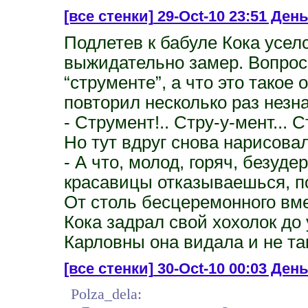
[все стенки]
29-Oct-10 23:51 День
Подлетев к бабуле Кока усел
выжидательно замер. Вопрос
“струменте”, а что это такое 
повторил несколько раз незн
- Струмент!.. Стру-у-мент... 
Но тут вдруг снова нарисова
- А что, молод, горяч, безуде
красавицы отказываешься, п
От столь бесцеремонного вме
Кока задрал свой хохолок до
Карловны она видала и не та
[все стенки]
30-Oct-10 00:03 День
Polza_dela: