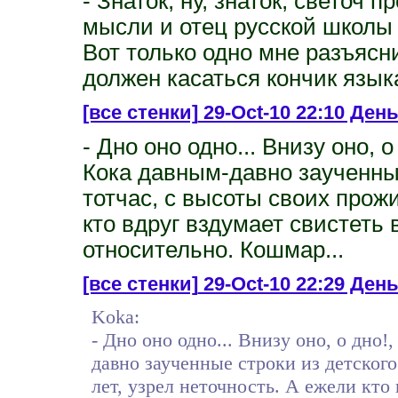
- Знаток, ну, знаток, светоч 
мысли и отец русской школы 
Вот только одно мне разъясни
должен касаться кончик языка
[все стенки]
29-Oct-10 22:10 День
- Дно оно одно... Внизу оно,
Кока давным-давно заученные
тотчас, с высоты своих прожи
кто вдруг вздумает свистеть 
относительно. Кошмар...
[все стенки]
29-Oct-10 22:29 День 
Koka:
- Дно оно одно... Внизу оно, о дно
давно заученные строки из детског
лет, узрел неточность. А ежели кто