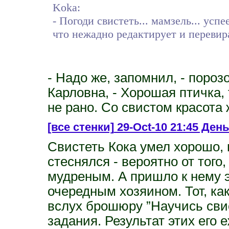
Koka:
- Погоди свистеть... мамзель... успе
что нежадно редактирует и перевира
- Надо же, запомнил, - поро
Карловна, - Хорошая птичка, 
не рано. Со свистом красота 
[все стенки]
29-Oct-10 21:45 День
Свистеть Кока умел хорошо, 
стеснялся - вероятно от того
мудреным. А пришло к нему э
очередным хозяином. Тот, как
вслух брошюру ”Научись свис
задания. Результат этих его