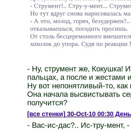
- Струмент!.. Стру-у-мент... Струме
Но тут вдруг снова нарисовалась ма
- А что, молод, горяч, безудержен?.
отказываешься, погодить просишь.
От столь бесцеремонного вмешатель
хохолок до упора. Судя по реакции
- Ну, струмент же, Кокушка! 
пальцах, а после и жестами и
Ну вот непонятливый-то, как
Она начала высвистывать сер
получится?
[все стенки]
30-Oct-10 00:30 День
- Вас-ис-дас?.. Ис-тру-мент,