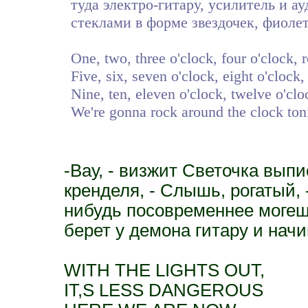
туда электро-гитару, усилитель и а
стеклами в форме звездочек, фиолет
One, two, three o'clock, four o'clock, 
Five, six, seven o'clock, eight o'clock,
Nine, ten, eleven o'clock, twelve o'clo
We're gonna rock around the clock toni
-Вау, - визжит Светочка вы
кренделя, - Слышь, рогатый, 
нибудь посовременнее могешь
берет у демона гитару и начи
WITH THE LIGHTS OUT,
IT,S LESS DANGEROUS