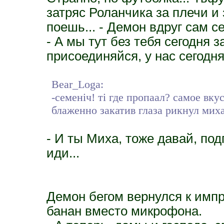
затряс Роланчика за плечи и з
поешь... - Демон вдруг сам 
- А мы тут без тебя сегодня з
присоединяйся, у нас сегодня
Bear_Loga:
-семеніч! ті где пропаал? самое вку
блаженно закатив глаза рикнул миха
- И ты Миха, тоже давай, под
иди...
Демон бегом вернулся к импр
банан вместо микрофона.