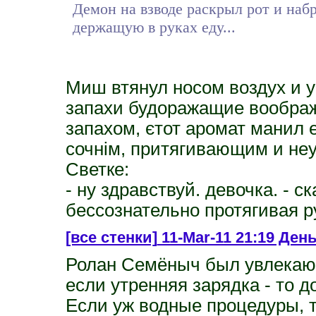
Демон на взводе раскрыл рот и набр
держащую в руках еду...
Миш втянул носом воздух и у
запахи будоражащие воображ
запахом, єтот аромат манил е
сочнім, притягивающим и неу
Светке:
- ну здравствуй. девочка. - 
бессознательно протягивая ру
[все стенки]
11-Mar-11 21:19 День
Ролан Семёныч был увлекаю
если утренняя зарядка - то до
Если уж водные процедуры, т