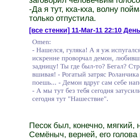
-Да я тут, кха-кха, волну пой
только отпустила.
[все стенки]
11-Mar-11 22:10 День
Omen:
- Нашелся, гуляка! А я уж испугался,
искренне проворчал демон, любивш
задницу! Ты где был-то? Бегал? Стр
вшивая! - Рогатый затряс Роланчика 
поешь... - Демон вдруг сам себе н
- А мы тут без тебя сегодня затусил
сегодня тут "Нашествие".
Песок был, конечно, мягкий, 
Семёныч, верней, его голова