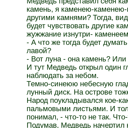
Медведь представил себя кам
камень, я каменею-каменею-
другими камнями? Тогда, ви
будет чувствовать другие кам
жужжание изнутри- каменее
- А что же тогда будет думат
лавой?
- Вот луна - она камень? Ил
И тут Медведь открыл один г
наблюдать за небом.
Темно-синеюю небесную гла
лунный диск. На острове тож
Народ поукладывался кое-как.
пальмовыми листьями. И тол
понимал, - что-то не так. Что
Подумав, Медведь начертил на