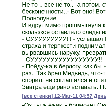
Не то .. все не то..- а потом,
бесконечности..- Вот оно! Вот 
Полнолуние..
И вдруг мимо прошмыгнула ка
скользкое оставляло следы на
- ОУУУУУУУУУ!!! - услышал 
страха и терпкости поднимала
вырвавшись наружу, преврати
- ОУУУУУУУУУУУУУУУУУ!!
- Пойду-ка в берлогу, как бы 
раз.. Так брел Медведь, что-
спорил, не соглашался и опят
Завтра еще рано вставать. П
[все стенки]
12-Mar-11 04:57 Ден
-Ох ты ж ёжик, - бормочет Св