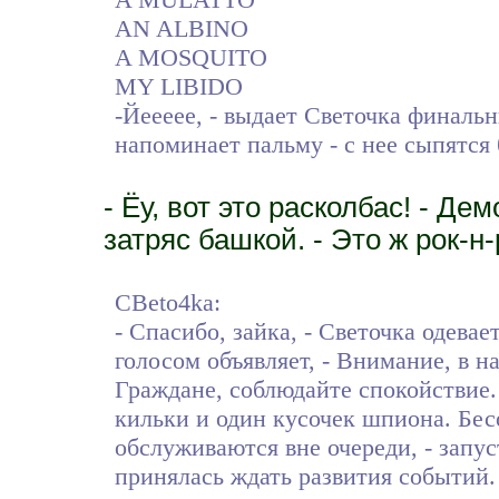
AN ALBINO
A MOSQUITO
MY LIBIDO
-Йеееее, - выдает Светочка финальн
напоминает пальму - с нее сыпятся
- Ёу, вот это расколбас! - Де
затряс башкой. - Это ж рок-н-
CBeto4ka:
- Спасибо, зайка, - Светочка одев
голосом объявляет, - Внимание, в н
Граждане, соблюдайте спокойствие. 
кильки и один кусочек шпиона. Бес
обслуживаются вне очереди, - запу
принялась ждать развития событий.