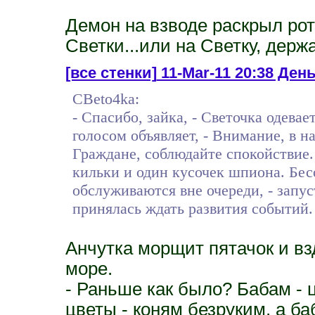
Демон на взводе раскрыл рот
Светки...или на Светку, держа
[все стенки]
11-Mar-11 20:38 Ден
CBeto4ka:
- Спасибо, зайка, - Светочка одев
голосом объявляет, - Внимание, в н
Граждане, соблюдайте спокойствие. 
кильки и один кусочек шпиона. Бес
обслуживаются вне очереди, - запу
принялась ждать развития событий.
Анчутка морщит пятачок и вз
море.
- Раньше как было? Бабам - 
цветы - коням безруким, а ба