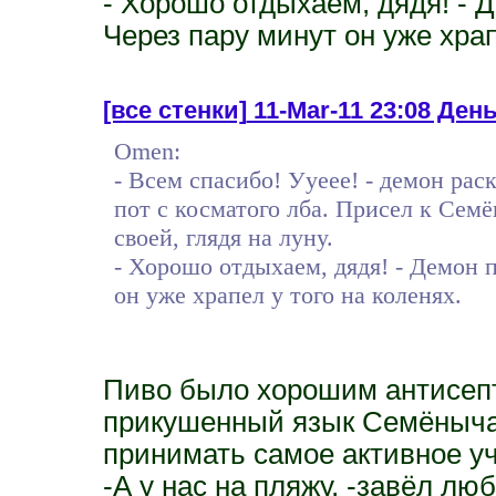
- Хорошо отдыхаем, дядя! - 
Через пару минут он уже храп
[все стенки]
11-Mar-11 23:08 День
Omen:
- Всем спасибо! Ууеее! - демон рас
пот с косматого лба. Присел к Сем
своей, глядя на луну.
- Хорошо отдыхаем, дядя! - Демон 
он уже храпел у того на коленях.
Пиво было хорошим антисепт
прикушенный язык Семёныча
принимать самое активное уч
-А у нас на пляжу, -завёл л