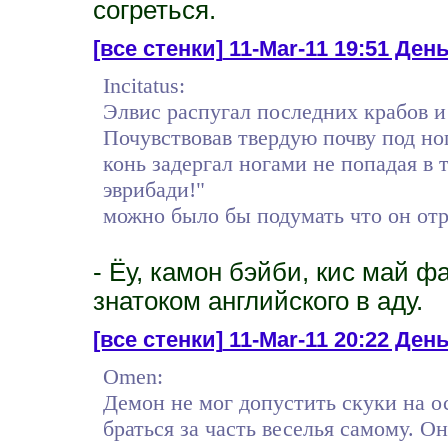
согреться.
[все стенки]
11-Mar-11 19:51 День
Incitatus:
Элвис распугал последних крабов и
Почувствовав твердую почву под но
конь задергал ногами не попадая в 
эврибади!"
можно было бы подумать что он отр
- Ёу, камон бэйби, кис май ф
знатоком английского в аду.
[все стенки]
11-Mar-11 20:22 День
Omen:
Демон не мог допустить скуки на о
браться за часть веселья самому. О