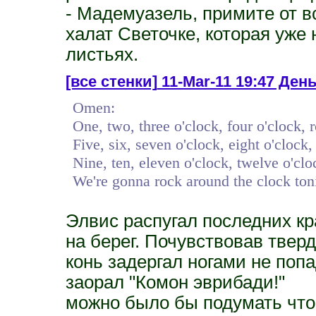
- Мадемуазель, примите от вс
халат Светочке, которая уже
листьях.
[все стенки]
11-Mar-11 19:47 День 
Omen:
One, two, three o'clock, four o'clock, 
Five, six, seven o'clock, eight o'clock,
Nine, ten, eleven o'clock, twelve o'clo
We're gonna rock around the clock toni
Элвис распугал последних к
на берег. Почувствовав тверд
конь задергал ногами не попа
заорал "Комон эврибади!"
можно было бы подумать что