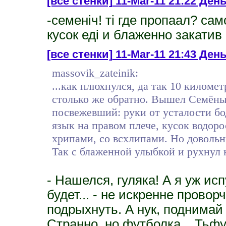
[все стенки]
11-Mar-11 21:22 День
-семеніч! ті где пропаал? са
кусок еді и блаженно закатив
[все стенки]
11-Mar-11 21:43 День
massovik_zateinik:
...как плюхнулся, да так 10 километ
столько же обратно. Вышел Семёны
посвежевший: руки от усталости бод
язык на правом плече, кусок водоро
хрипами, со всхлипами. Но довол
Так с блаженной улыбкой и рухнул н
- Нашелся, гуляка! А я уж ис
будет... - не искренне пров
подрыхнуть. А нук, поднимай
Странно, но футболка... Тьфу