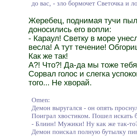
до вас, - зло бормочет Светочка и л
Жеребец, поднимая тучи пыл
доносились его вопли:
- Караул! Светку в море унес
весла! А тут течение! Обгори
Как же так!
А?! Что?! Да-да мы тоже теб
Сорвал голос и слегка успок
того... Не хворай.
Omen:
Демон выругался - он опять проснул
Поиграл хвостиком. Пошел искать б
- Блиин! Мужики! Ну как же так-то? 
Демон поискал полную бутылку пив