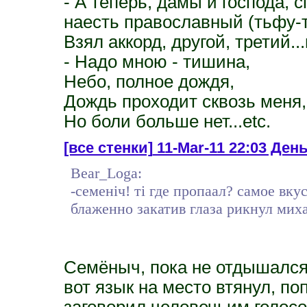
- А теперь, дамы и господа,
наесть православный (тьфу-т
Взял аккорд, другой, третий..
- Надо мною - тишина,
Небо, полное дождя,
Дождь проходит сквозь меня,
Но боли больше нет...etc.
[все стенки]
11-Mar-11 22:03 День
Bear_Loga:
-семеніч! ті где пропаал? самое вку
блаженно закатив глаза рикнул миха
Семёныч, пока не отдышался,
вот язык на место втянул, по
заговорил человечьим голосо