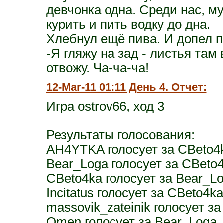
девчонка одна. Среди нас, му
курить и пить водку до дна.
Хлебнул ещё пива. И допел п
-Я гляжу на зад - листья там 
отвожу. Ча-ча-ча!
12-Mar-11 01:11 День 4. Отчет:
Игра ostrov66, ход 3
Результаты голосования:
AH4YTKA голосует за CBeto4
Bear_Loga голосует за CBeto
CBeto4ka голосует за Bear_L
Incitatus голосует за CBeto4ka
massovik_zateinik голосует з
Omen голосует за Bear_Loga