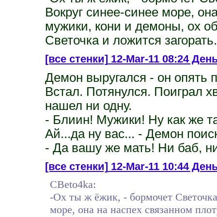
Вокруг синее-синее море, она
мужики, кони и демоны, ох об
Светочка и ложится загорать.
[все стенки]
12-Mar-11 08:24 Ден
Демон выругался - он опять п
Встал. Потянулся. Поиграл х
нашел ни одну.
- Блиин! Мужики! Ну как же т
Ай...да ну вас... - Демон по
- Да вашу же мать! Ни баб, ни
[все стенки]
12-Mar-11 10:44 День 
CBeto4ka:
-Ох ты ж ёжик, - бормочет Светочк
море, она на наспех связанном плот