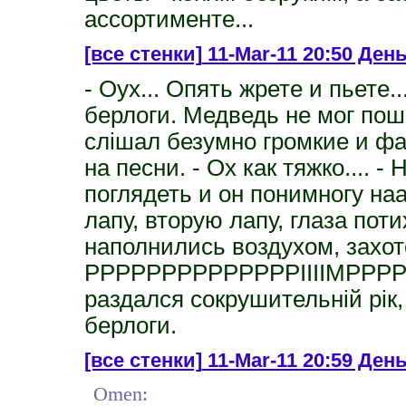
ассортименте...
[все стенки]
11-Mar-11 20:50 День
- Оух... Опять жрете и пьете.
берлоги. Медведь не мог поше
слішал безумно громкие и фа
на песни. - Ох как тяжко.... -
поглядеть и он понимногу на
лапу, вторую лапу, глаза пот
наполнились воздухом, захот
РРРРРРРРРРРРРРІІІІМРРРРР!
раздался сокрушительній рік,
берлоги.
[все стенки]
11-Mar-11 20:59 День
Omen: