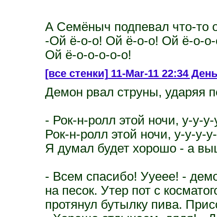
А Семёныч подпевал что-то о
-Ой ё-о-о! Ой ё-о-о! Ой ё-о-о-
Ой ё-о-о-о-о-о!
[все стенки]
11-Mar-11 22:34 День
Демон рвал струны, ударяя п
- Рок-н-ролл этой ночи, y-y-y-
Рок-н-ролл этой ночи, y-y-y-y
Я думал будет хорошо - а выш
- Всем спасибо! Ууеее! - дем
на песок. Утер пот с космато
протянул бутылку пива. Присо