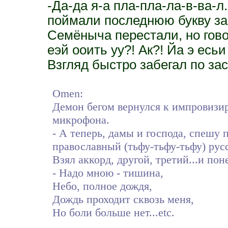
-Да-да я-а пла-пла-ла-в-ва-л.
поймали последнюю букву за 
Семёныча перестали, но говор
еэй ооить уу?! Ак?! Йа э есьи 
Взгляд быстро забегал по за
Omen:
Демон бегом вернулся к импровизир
микрофона.
- А теперь, дамы и господа, спешу 
православный (тьфу-тьфу-тьфу) русс
Взял аккорд, другой, третий...и пон
- Надо мною - тишина,
Небо, полное дождя,
Дождь проходит сквозь меня,
Но боли больше нет...etc.