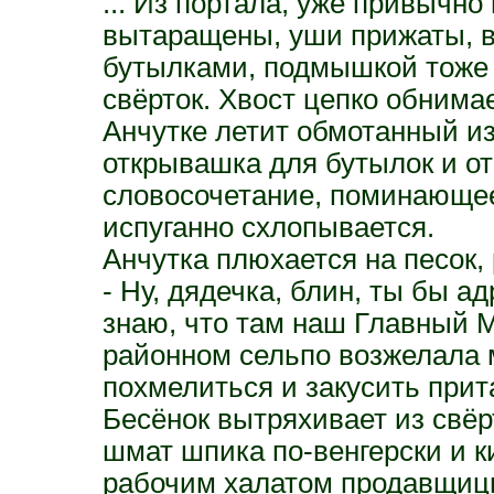
... Из портала, уже привычно
вытаращены, уши прижаты, во
бутылками, подмышкой тоже н
свёрток. Хвост цепко обнимае
Анчутке летит обмотанный из
открывашка для бутылок и о
словосочетание, поминающее 
испуганно схлопывается.
Анчутка плюхается на песок,
- Ну, дядечка, блин, ты бы а
знаю, что там наш Главный М
районном сельпо возжелала мн
похмелиться и закусить прит
Бесёнок вытряхивает из свёр
шмат шпика по-венгерски и к
рабочим халатом продавщицы