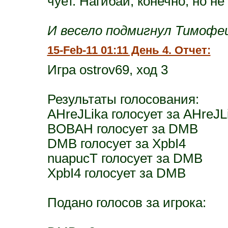
чует. Нагибай, конечно, но не
И весело подмигнул Тимофеи
15-Feb-11 01:11 День 4. Отчет:
Игра ostrov69, ход 3
Результаты голосования:
AHreJLika голосует за AHreJL
BOBAH голосует за DMB
DMB голосует за XpbI4
nuapucT голосует за DMB
XpbI4 голосует за DMB
Подано голосов за игрока: