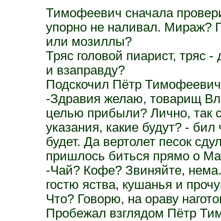
Тимофеевич сначала провери
упорно не наливал. Мираж? 
или мозиллы?
Тряс головой пиарист, тряс - 
и взаправду?
Подскочил Пётр Тимофеевич,
-Здравия желаю, товарищ Вл
целью прибыли? Лично, так с
указания, какие будут? - бил
будет. Да вертолет песок сду
пришлось биться прямо о М
-Чай? Кофе? Звиняйте, нема.
гостю яства, кушанья и прочу
Что? Говорю, на ораву нагото
Пробежал взглядом Пётр Тим