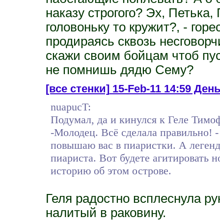
наказу строгого? Эх, Петька,
головоньку то кружит?, - гор
продираясь сквозь несговорчи
скажи своим бойцам чтоб пус
не помнишь дядю Сему?
[все стенки]
15-Feb-11 14:59 День
nuapucT:
Подумал, да и кинулся к Геле Тимо
-Молодец. Всё сделала правильно! - 
повышаю вас в пиаристки. А легенд
пиариста. Вот будете агитировать н
историю об этом острове.
Геля радостно всплеснула ру
налитый в раковину.