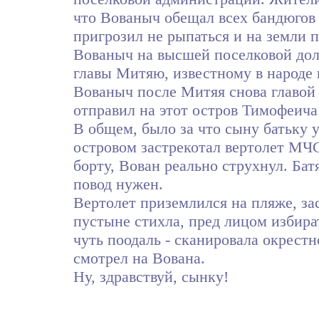
что Вованыч обещал всех бандюгов 
пригрозил не рыпаться и на земли п
Вованыч на высшей поселковой долж
главы Митяю, известному в народе 
Вованыч после Митяя снова главой и
отправил на этот остров Тимофеича
В общем, было за что сыну батьку у
островом застрекотал вертолет МЧ
борту, Вован реально струхнул. Бат
повод нужен.
Вертолет приземлился на пляже, зас
пустыне стихла, пред лицом избира
чуть поодаль - сканировала окрестн
смотрел на Вована.
Ну, здравствуй, сынку!