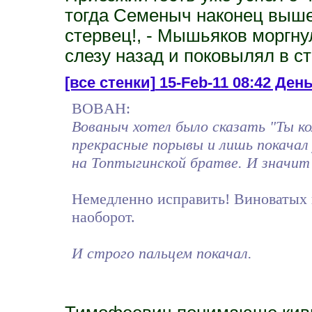
тогда Семеныч наконец вышел
стервец!, - Мышьяков моргну
слезу назад и поковылял в с
[все стенки]
15-Feb-11 08:42 День
BOBAH:
Вованыч хотел было сказать "Ты к
прекрасные порывы и лишь покачал 
на Топтыгинской братве. И значит 
Немедленно исправить! Виноватых н
наоборот.
И строго пальцем покачал.