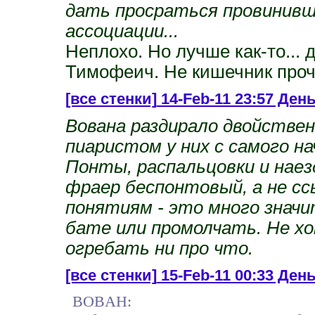
дать просраться провинивш
ассоциации...
Неплохо. Но лучше как-то... 
Тимофеич. Не кишечник проч
[все стенки]
14-Feb-11 23:57 Ден
Вована раздирало двойствен
пиаристом у них с самого на
Понты, распальцовки и наезд
фраер беспонтовый, а не ссы
понятиям - это много значи
бате или промолчать. Не х
огребать ни про что.
[все стенки]
15-Feb-11 00:33 День
BOBAH: