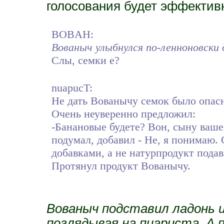
голосования будет эффектив
BOBAH:
Вованыч улыбнулся по-ленноновски 
Слы, семки е?
nuapucT:
Не дать Вованычу семок было опас
Очень неуверенно предложил:
-Банановые будете? Вон, сыну ваше
подумал, добавил - Не, я понимаю.
добавками, а не натурпродукт подава
Протянул продукт Вованычу.
Вованыч подставил ладонь и
поглядывая на пиариста. А 