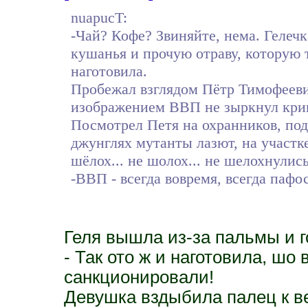
nuapucT:
-Чай? Кофе? Звиняйте, нема. Гелечк
кушанья и прочую отраву, которую т
наготовила.
Пробежал взглядом Пётр Тимофеевич
изображением ВВП не зыркнул крив
Посмотрел Петя на охранников, под
джунглях мутанты лазют, на участке
шёлох... не шолох... не шелохнулись
-ВВП - всегда вовремя, всегда пафос
Геля вышла из-за пальмы и г
- Так ото ж и наготовила, шо
санкционировали!
Девушка вздыбила палец к ве