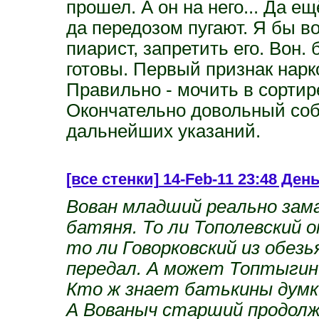
прошел. А он на него... Да е
да передозом пугают. Я бы в
пиарист, запретить его. Вон.
готовы. Первый признак нарк
Правильно - мочить в сортир
Окончательно довольный со
дальнейших указаний.
[все стенки]
14-Feb-11 23:48 Ден
Вован младший реально зам
батяня. То ли Тополевский 
то ли Говорковский из обез
передал. А может Топтыгин
Кто ж знает батькины думк
А Вованыч старший продол