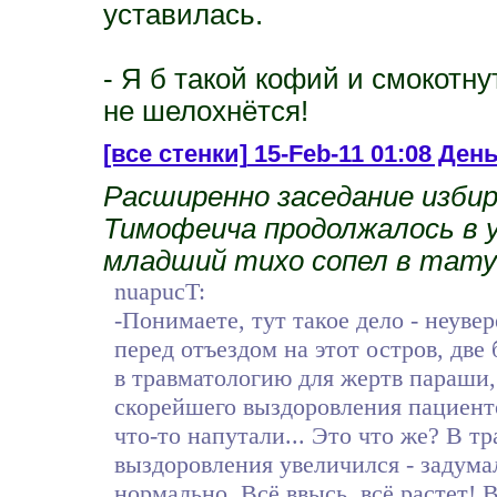
уставилась.
- Я б такой кофий и смокотн
не шелохнётся!
[все стенки]
15-Feb-11 01:08 Ден
Расширенно заседание изби
Тимофеича продолжалось в у
младший тихо сопел в тату
nuapucT:
-Понимаете, тут такое дело - неув
перед отъездом на этот остров, дв
в травматологию для жертв параши, 
скорейшего выздоровления пациент
что-то напутали... Это что же? В тр
выздоровления увеличился - задумал
нормально. Всё ввысь, всё растет! 