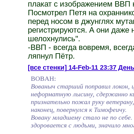
плакат с изображением ВВП н
Посмотрел Петя на охранников
перед носом в джунглях мута
регистрируются. А они даже не
шелохнулись".
-ВВП - всегда вовремя, всегд
ляпнул Пётр.
[все стенки]
14-Feb-11 23:37 День
BOBAH:
Вованыч старший поправил локон,
неформатную лысину, сдержанно кив
признательно пожал руку ветерану,
наконец, повернулся к Тимофеичу.
Вовану младшему стало не по себе. 
здоровается с людьми, значило мно