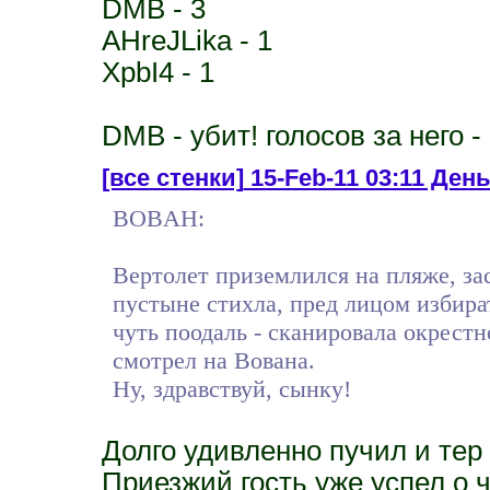
DMB - 3
AHreJLika - 1
XpbI4 - 1
DMB - убит! голосов за него -
[все стенки]
15-Feb-11 03:11 День 
BOBAH:
Вертолет приземлился на пляже, зас
пустыне стихла, пред лицом избира
чуть поодаль - сканировала окрестн
смотрел на Вована.
Ну, здравствуй, сынку!
Долго удивленно пучил и те
Приезжий гость уже успел о ч