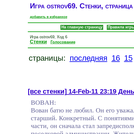
Игра ostrov69. Стенки, страница
добавить в избранное
На главную страницу
Правила игр
Игра ostrov69, Ход 6
Стенки
Голосование
страницы:
последняя
16
15
[все стенки]
14-Feb-11 23:19 День
BOBAH:
Вован батю не любил. Он его уваж
старший. Конкретный. С понятиями.
части, он сначала стал запредиспол
поселковой администрации. Жители