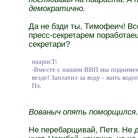
демократично.
Да не бзди ты, Тимофеич! Вс
пресс-секретарем поработаеш
секретари?
nuapucT:
-Вместе с нашим ВВП мы поднимем
везде! Заплатил за воду - жить вод
Пэ.
Вованыч опять поморщился.
Не перебарщивай, Петя. Не д