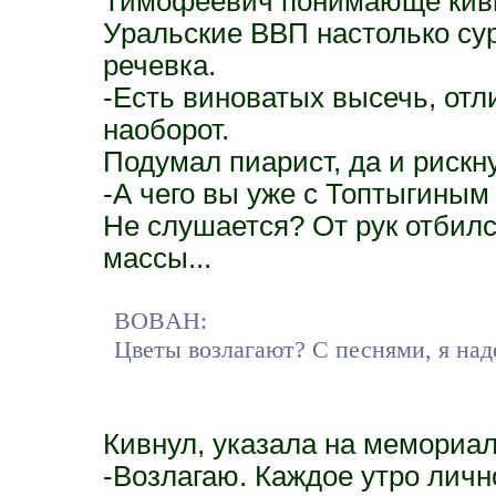
Тимофеевич понимающе кивну
Уральские ВВП настолько сур
речевка.
-Есть виноватых высечь, отл
наоборот.
Подумал пиарист, да и рискн
-А чего вы уже с Топтыгины
Не слушается? От рук отбилс
массы...
BOBAH:
Цветы возлагают? С песнями, я на
Кивнул, указала на мемориал
-Возлагаю. Каждое утро лично