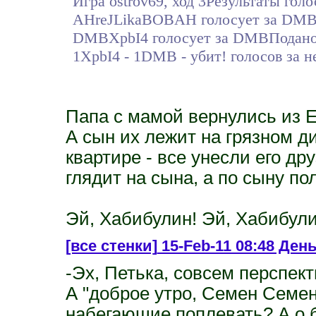
Игра ostrov69, ход 3Результаты гол
AHreJLikaBOBAH голосует за DMBD
DMBXpbI4 голосует за DMBПодано г
1XpbI4 - 1DMB - убит! голосов за не
Папа с мамой вернулись из Е
А сын их лежит на грязном ди
квартире - все унесли его др
глядит на сына, а по сыну по
Эй, Хабибулин! Эй, Хабибули
[все стенки]
15-Feb-11 08:48 День
-Эх, Петька, совсем перспек
А "доброе утро, Семен Семен
набегающие поплевать? А о б