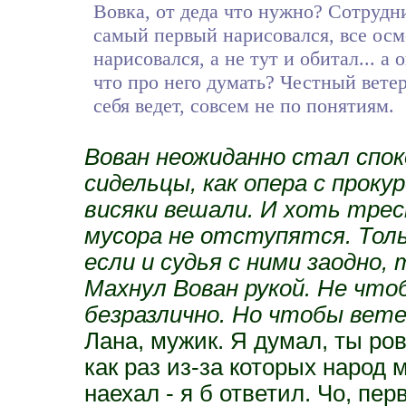
Вовка, от деда что нужно? Сотрудни
самый первый нарисовался, все осмо
нарисовался, а не тут и обитал... а
что про него думать? Честный вете
себя ведет, совсем не по понятиям.
Вован неожиданно стал споко
сидельцы, как опера с прок
висяки вешали. И хоть трес
мусора не отступятся. Толь
если и судья с ними заодно,
Махнул Вован рукой. Не чтоб
безразлично. Но чтобы вете
Лана, мужик. Я думал, ты ро
как раз из-за которых народ 
наехал - я б ответил. Чо, пер