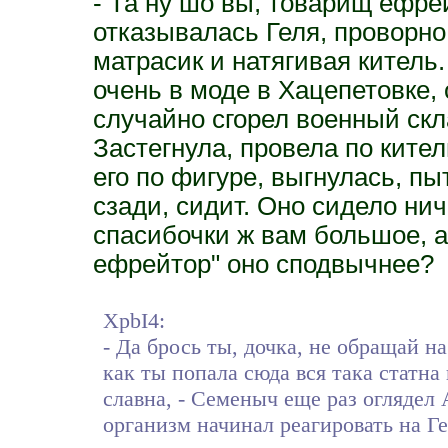
- Та ну шо вы, товарищ ефрей
отказывалась Геля, проворн
матрасик и натягивая китель
очень в моде в Хацепетовке, 
случайно сгорел военный скл
Застегнула, провела по кит
его по фигуре, выгнулась, пы
сзади, сидит. Оно сидело ниче
спасибочки ж вам большое, а
ефрейтор" оно сподвычнее?
XpbI4:
- Да брось ты, дочка, не обращай н
как ты попала сюда вся така статна 
славна, - Семеныч еще раз оглядел
организм начинал реагировать на Г