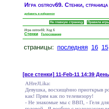
Игра ostrov69. Стенки, страница
добавить в избранное
На главную страницу
Правила игр
Игра ostrov69, Ход 6
Стенки
Голосование
страницы:
последняя
16
15
[все стенки]
11-Feb-11 14:39 День
AHreJLika:
Девушка, восхищённо приоткрыв ро
как! Прям как по телевизору!
- Не знакомые мы с ВВП, - Геля дл
головой - Я вообще с малознаком