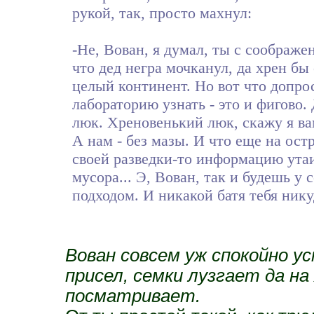
рукой, так, просто махнул:
-Не, Вован, я думал, ты с соображе
что дед негра мочканул, да хрен бы
целый континент. Но вот что допрос
лабораторию узнать - это и фигово
люк. Хреновенький люк, скажу я вам
А нам - без мазы. И что еще на остр
своей разведки-то информацию утаив
мусора... Э, Вован, так и будешь у 
подходом. И никакой батя тебя нику
Вован совсем уж спокойно у
присел, семки лузгает да на
посматривает.