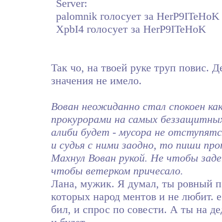
Server:
palomnik голосует за HerP9ITeHoK
XpbI4 голосует за HerP9ITeHoK
Так чо, на твоей руке труп повис. 
значения не имело.
Вован неожиданно стал спокоен как 
прокурорами на самых беззащитных
алиби будет - мусора не отступятся
и судья с ними заодно, то пиши про
Махнул Вован рукой. Не чтобы задет
чтобы ветерком причесало.
Лана, мужик. Я думал, ты ровный па
которых народ ментов и не любит. ес
бил, и спрос по совести. А ты на де