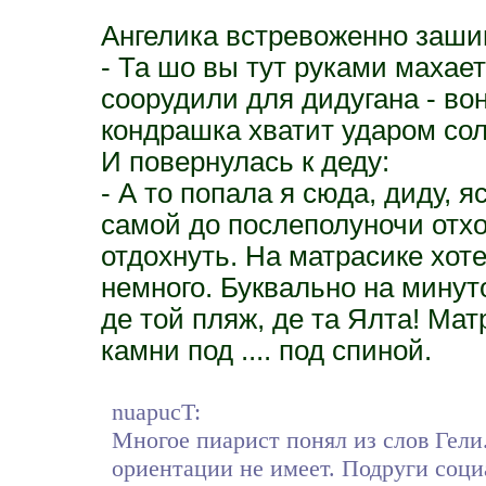
Ангелика встревоженно заши
- Та шо вы тут руками махает
соорудили для дидугана - вон
кондрашка хватит ударом сол
И повернулась к деду:
- А то попала я сюда, диду, 
самой до послеполуночи отхо
отдохнуть. На матрасике хот
немного. Буквально на минут
де той пляж, де та Ялта! Мат
камни под .... под спиной.
nuapucT:
Многое пиарист понял из слов Гели
ориентации не имеет. Подруги соци