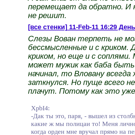
перемещает да обратно. И н
не решит.
[все стенки]
11-Feb-11 16:29 Ден
Слезы Вован терпеть не мог
бессмысленные и с криком. 
криком, но еще и с соплями.
может мужик как баба быть!
начинал, то Вловану всегда
заткнулся. Но пуще всего не
плачут. Потому как это уже
XpbI4:
-Дак ты это, паря, - вышел из стол
какие ж мы полицаи то! Меня личн
когда орден мне вручал прямо на пе