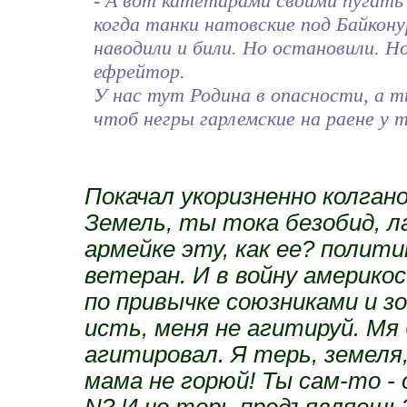
- А вот катетарами своими пугать 
когда танки натовские под Байкон
наводили и били. Но остановили. Н
ефрейтор.
У нас тут Родина в опасности, а 
чтоб негры гарлемские на раене у 
Покачал укоризненно колган
Земель, ты тока безобид, ла
армейке эту, как ее? полит
ветеран. И в войну америко
по привычке союзниками и з
исть, меня не агитируй. Мя
агитировал. Я терь, земеля
мама не горюй! Ты сам-то -
N? И чо терь предъявляешь?