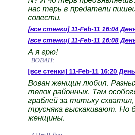
нас терь в предатели пишеш
совести.
[все стенки]
11-Feb-11 16:04 Ден
[все стенки]
11-Feb-11 16:08 Ден
А я грю!
BOBAH:
[все стенки]
11-Feb-11 16:20 Ден
Вован женщин любил. Разных
телок районных. Там особог
граблей за титьку схватил, д
трусняка выскакивают. Но б
женщины.
AHreJLika: