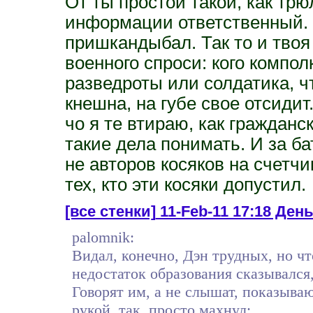
От ты простой такой, как трю
информации ответственный. 
пришкандыбал. Так то и твоя 
военного спроси: кого комполк
разведроты или солдатика, чт
кнешна, на губе свое отсидит
чо я те втираю, как гражданс
такие дела понимать. И за ба
не авторов косяков на счетчик
тех, кто эти косяки допустил.
[все стенки]
11-Feb-11 17:18 День
palomnik:
Видал, конечно, Дэн трудных, но чт
недостаток образования сказывался
Говорят им, а не слышат, показываю
рукой, так, просто махнул: