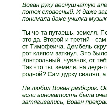
Вован руку веснушчатую вп
поток словесный. И даже за
понимала даже училка музык
Ты чо-та путаешь, земеля. П
это да. Второй и третий - сам
от Тимофеича. Дембель скрути
рот кляпом заткнул. Это было
Контрольный, чувачок, от теб
Так что ты, земеля, на деда-т
родной? Сам дурку свалял, а
Не любил Вован разборок. О
если виноватость была очев
затягивались, Вован прекр