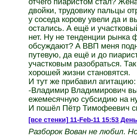
отчего пиаристом стал? Жена 
двойки, трудовику пальцы от
у соседа корову увели да и в
остались. А ещё и участковы
нет. Ну не тенденции рынка 
обсуждают? А ВВП меня подн
путевую, да ещё и до пиарис
участковым разобраться. Так
хорошей жизни становятся.
И тут же прибавил агитацию:
-Владимир Владимирович вы
ежемесячную субсидию на н
И пошёл Пётр Тимофеевич с
[все стенки]
11-Feb-11 15:53 Ден
Разборок Вован не любил. Н