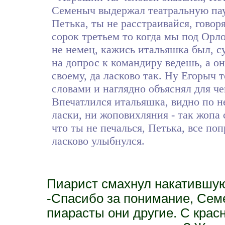
Семеныч выдержал театральную пауз
Петька, ты не расстраивайся, говоря
сорок третьем то когда мы под Орл
не немец, кажись итальяшка был, с
на допрос к командиру ведешь, а он
своему, да ласково так. Ну Егорыч 
словами и наглядно объяснял для ч
Впечатлился итальяшка, видно по не
ласки, ни жоповихляния - так жопа 
что ты не печалься, Петька, все по
ласково улыбнулся.
Пиарист смахнул накатившую
-Спасибо за понимание, Семен
пиарасты они другие. С кра