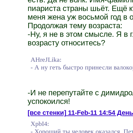
пиариста страны шьёт. Ещё кт
меня жена уж восьмой год в о
Продолжая тему возраста:
-Ну, я не в этом смысле. Я в
возрасту относитесь?
AHreJLika:
- А ну геть быстро принесли валок
-И не перепутайте с димидро
успокоился!
[все стенки]
11-Feb-11 14:54 День
XpbI4:
- Хороший ты человек оказался, Пе