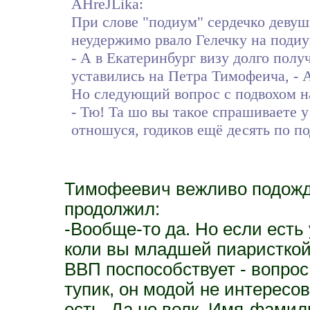
AHreJLika:
При слове "подиум" сердечко девушк
неудержимо рвало Гелечку на подиу
- А в Екатеринбург визу долго полу
уставились на Петра Тимофеича, - А
Но следующий вопрос с подвохом н
- Тю! Та шо вы такое спрашиваете у
отношуся, годиков ещё десять по п
Тимофеевич вежливо подожда
продолжил:
-Вообще-то да. Но если есть 
коли вы младшей пиаристкой 
ВВП поспособствует - вопрос
тупик, он модой не интересова
есть. Да не волк. Имя-фамил