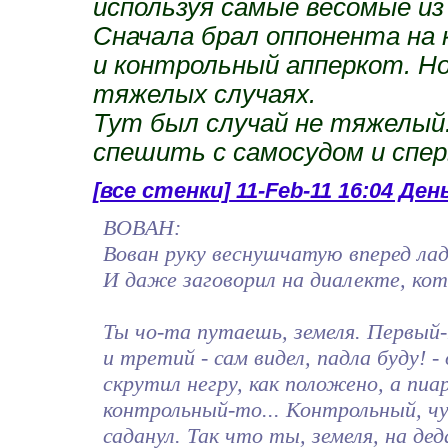
используя самые весомые и
Сначала брал оппонента на 
и контрольный апперкот. Но
тяжелых случаях.
Тут был случай не тяжелый.
спешить с самосудом и спе
[все стенки]
11-Feb-11 16:04 День
BOBAH:
Вован руку веснушчатую вперед ла
И даже заговорил на диалекте, ко
Ты чо-та путаешь, земеля. Первый-
и третий - сам видел, падла буду! 
скрутил негру, как положено, а пиа
контрольный-то... Контрольный, чу
саданул. Так что ты, земеля, на дед