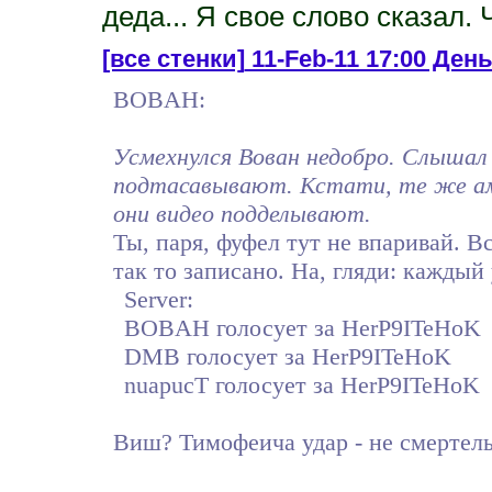
деда... Я свое слово сказал. 
[все стенки]
11-Feb-11 17:00 День
BOBAH:
Усмехнулся Вован недобро. Слышал он
подтасавывают. Кстати, те же аме
они видео подделывают.
Ты, паря, фуфел тут не впаривай. Вс
так то записано. На, гляди: каждый 
Server:
BOBAH голосует за HerP9ITeHoK
DMB голосует за HerP9ITeHoK
nuapucT голосует за HerP9ITeHoK
Виш? Тимофеича удар - не смертель