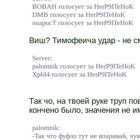
BOBAH голосует за HerP9ITeHoK
DMB голосует за HerP9ITeHoK
nuapucT голосует за HerP9ITeHoK
Виш? Тимофеича удар - не с
Server:
palomnik голосует за HerP9ITeHoK
XpbI4 голосует за HerP9ITeHoK
Так чо, на твоей руке труп по
кончено было, значения не и
palomnik:
-Так что фуфло тут не впаривай, чув