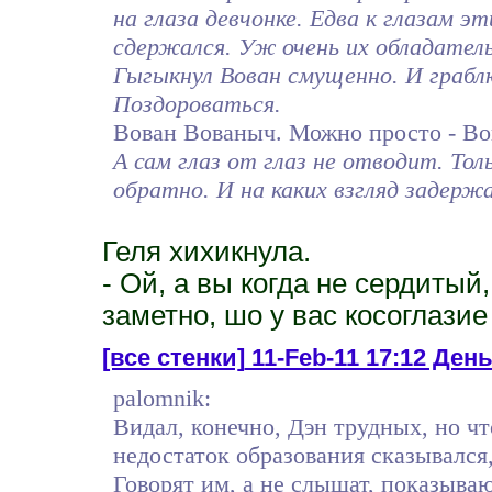
на глаза девчонке. Едва к глазам э
сдержался. Уж очень их обладатель
Гыгыкнул Вован смущенно. И граблю
Поздороваться.
Вован Вованыч. Можно просто - Во
А сам глаз от глаз не отводит. То
обратно. И на каких взгляд задерж
Геля хихикнула.
- Ой, а вы когда не сердитый,
заметно, шо у вас косоглазие
[все стенки]
11-Feb-11 17:12 Ден
palomnik:
Видал, конечно, Дэн трудных, но чт
недостаток образования сказывался
Говорят им, а не слышат, показываю