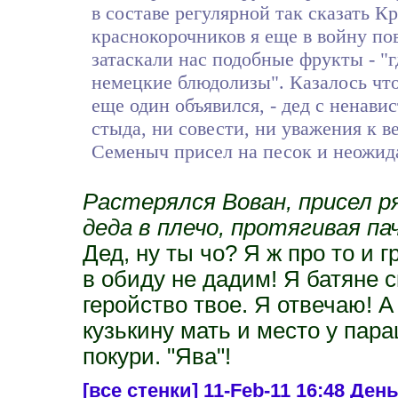
в составе регулярной так сказать 
краснокорочников я еще в войну по
затаскали нас подобные фрукты - "г
немецкие блюдолизы". Казалось что 
еще один объявился, - дед с ненави
стыда, ни совести, ни уважения к в
Семеныч присел на песок и неожид
Растерялся Вован, присел ря
деда в плечо, протягивая па
Дед, ну ты чо? Я ж про то и г
в обиду не дадим! Я батяне с
геройство твое. Я отвечаю! 
кузькину мать и место у пара
покури. "Ява"!
[все стенки]
11-Feb-11 16:48 Ден