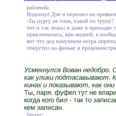
palomnik:
Вздохнул Дэн и перешел на привыч
-Ты пургу не гони, какой по трупу?
тот и так лежал и даже в припадке 
приключилась, вам видней, я вообще
вот что дед камушком негра оприход
покрутил на феньке и продемонстри
Усмехнулся Вован недобро. С
как улики подтасавывают. К
кинах и показывают, как он
Ты, паря, фуфел тут не впари
когда кого бил - так то запис
кем записан.
Server: