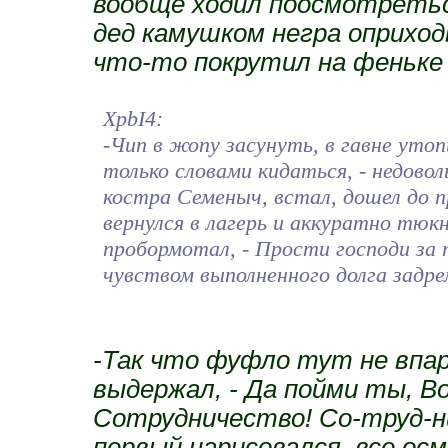
вообще ходил поосмотреться
дед камушком негра оприходы
что-то покрутил на феньке
XpbI4:
-Чип в жопу засунуть, в гавне уто
только словами кидаться, - недово
костра Семеныч, встал, дошел до п
вернулся в лагерь и аккуратно тюк
пробормотал, - Прости господи за т
чувством выполненного долга задре
-Так что фуфло тут не впари
выдержал, - Да пойми ты, В
Сотрудничество! Со-труд-н
первый нарисовался, все осм