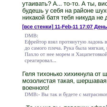
утаивать? А... то-то. А ты, ви
будешь у себя на районе шух
никакой батя тебя никуда не 
[все стенки]
11-Feb-11 17:07 День
DMB:
Ефрейтор взял протянутую ладонь в 
до самого плеча. Рука была мягкая, 
Пахло от нее морем и Хацапетовкой
среагировал...
Геля тихонько хихикнула от 
мозолистая такая, шершавая
военного!
DMB:- Вы так и будете с матрасико