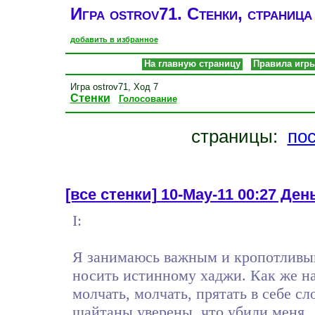
Игра ostrov71. Стенки, страница
добавить в избранное
На главную страницу
Правила игр
Игра ostrov71, Ход 7
Стенки
Голосование
страницы:
по
[все стенки]
10-May-11 00:27 День 
I:
Я занимаюсь важным и кропотливым
носить истинному хаджи. Как же на
молчать, молчать, прятать в себе сл
шайтаны уверены, что убили меня . 