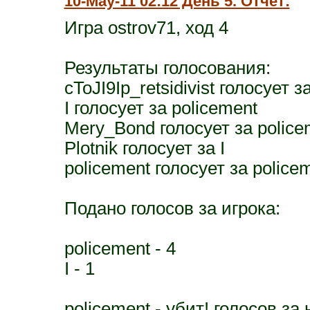
10-May-11 02:12 День 5. Отчет:
Игра ostrov71, ход 4
Результаты голосования:
cToJI9Ip_retsidivist голосует з
I голосует за policement
Mery_Bond голосует за police
Plotnik голосует за I
policement голосует за police
Подано голосов за игрока:
policement - 4
I - 1
policement - убит! голосов за н