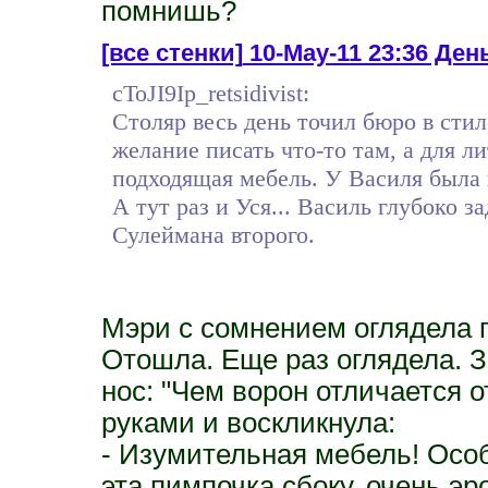
помнишь?
[все стенки]
10-May-11 23:36 Ден
cToJI9Ip_retsidivist:
Столяр весь день точил бюро в сти
желание писать что-то там, а для ли
подходящая мебель. У Василя была 
А тут раз и Уся... Василь глубоко 
Сулеймана второго.
Мэри с сомнением оглядела 
Отошла. Еще раз оглядела. 
нос: "Чем ворон отличается 
руками и воскликнула:
- Изумительная мебель! Особ
эта пимпочка сбоку, очень э