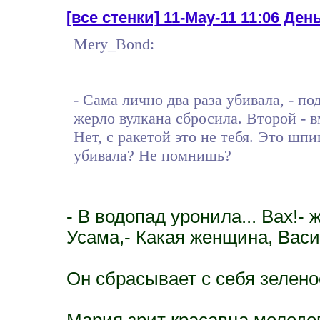
[все стенки]
11-May-11 11:06 День 
Mery_Bond:
- Сама лично два раза убивала, - п
жерло вулкана сбросила. Второй - в
Нет, с ракетой это не тебя. Это шпи
убивала? Не помнишь?
- В водопад уронила... Вах!- 
Усама,- Какая женщина, Васи
Он cбрасывает с себя зеленое
Мария зрит красавца молодого