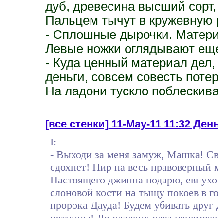
дуб, древесина высший сорт, 
Пальцем тычут в кружевную 
- Сплошные дырочки. Матери
Левые ножки оглядывают еще
- Куда ценный материал дел
деньги, совсем совесть потер
На ладони тускло поблескив
[все стенки]
11-May-11 11:32 Ден
I:
- Выходи за меня замуж, Машка! Св
сдохнет! Пир на весь правоверный
Настоящего джинна подарю, евнухо
слоновой кости на тыщу покоев в го
пророка Дауда! Будем убивать друг 
пятницы! До сладких слез изнеможе