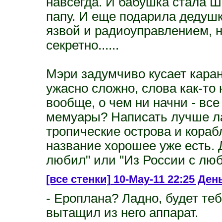
навсегда. И бабушка стала Ш
папу. И еще подарила дедуш
язвой и радиоуправлением, н
секретно......
Мэри задумчиво кусает кара
ужасно сложно, слова как-то 
вообще, о чем ни начни - все
мемуары? Написать лучше ла
тропические острова и кораб
название хорошее уже есть. 
любил" или "Из России с лю
[все стенки]
10-May-11 22:25 День 
- Ероплана? Ладно, будет теб
вытащил из него аппарат.