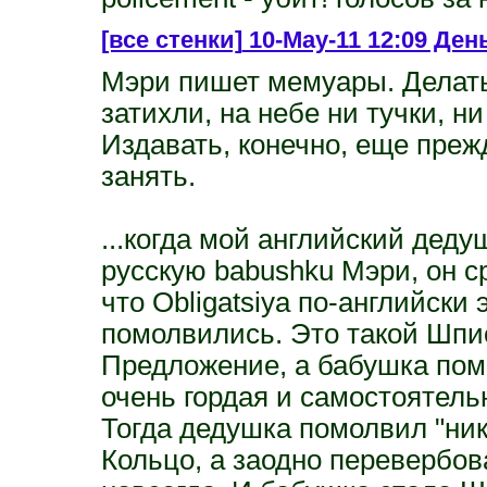
[все стенки]
10-May-11 12:09 Ден
Мэри пишет мемуары. Делать
затихли, на небе ни тучки, н
Издавать, конечно, еще преж
занять.
...когда мой английский дед
русскую babushku Мэри, он с
что Obligatsiya по-английски 
помолвились. Это такой Шпи
Предложение, а бабушка помо
очень гордая и самостоятель
Тогда дедушка помолвил "нико
Кольцо, а заодно перевербова