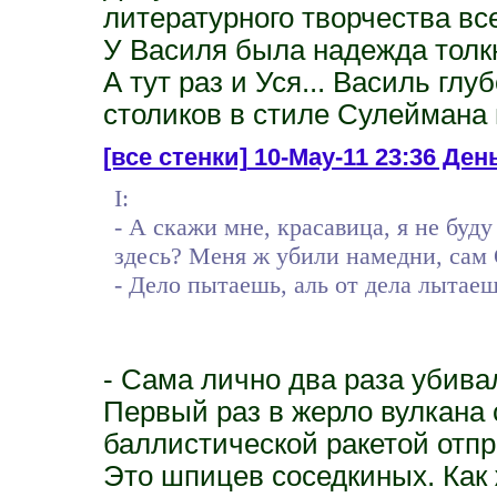
литературного творчества вс
У Василя была надежда толкн
А тут раз и Уся... Василь гл
столиков в стиле Сулеймана 
[все стенки]
10-May-11 23:36 Ден
I:
- А скажи мне, красавица, я не буд
здесь? Меня ж убили намедни, сам 
- Дело пытаешь, аль от дела лытае
- Сама лично два раза убивал
Первый раз в жерло вулкана 
баллистической ракетой отпра
Это шпицев соседкиных. Как 