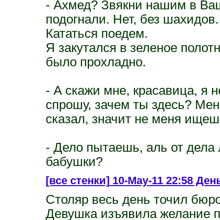
- Ахмед? Звякни нашим в Ваш
подогнали. Нет, без шахидов.
Кататься поедем.
Я закутался в зеленое полот
было прохладно.
- А скажи мне, красавица, я 
спрошу, зачем ты здесь? Ме
сказал, значит не меня ищеш
- Дело пытаешь, аль от дел
бабушки?
[все стенки]
10-May-11 22:58 День 
Столяр весь день точил бюро
Девушка изъявила желание пи