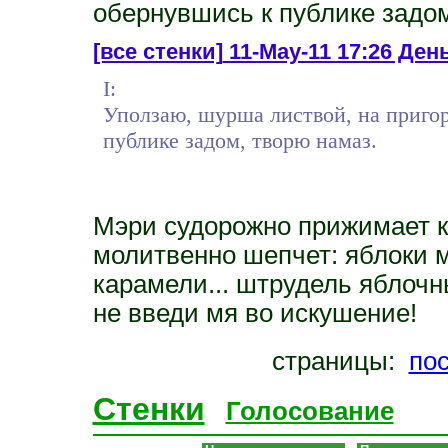
обернувшись к публике задом
[все стенки]
11-May-11 17:26 Ден
I:
Уползаю, шурша листвой, на пригор
публике задом, творю намаз.
Мэри судорожно прижимает к
молитвенно шепчет: яблоки м
карамели... штрудель яблочны
не введи мя во искушение!
страницы:
по
Стенки
Голосование