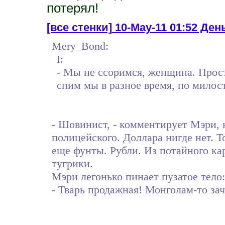
потерял!
[все стенки]
10-May-11 01:52 День 
Mery_Bond:
I:
- Мы не ссоримся, женщина. Прос
спим мы в разное время, по милос
- Шовинист, - комментирует Мэри,
полицейского. Доллара нигде нет. То
еще фунты. Рубли. Из потайного к
тугрики.
Мэри легонько пинает пузатое тело:
- Тварь продажная! Монголам-то за