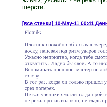
живых, уяснили - не режь про
шерсти.
[все стенки]
10-May-11 00:41 День 
Plotnik:
Плотник спокойно обтесывал очер
доску, напевая под ритм ударов то
Ужасно неприятно, когда тебе смот
отхватить . Ладно бы свои. А то ин
Вспоминать прошлое, мастер не лю
голову.
В тот раз, когда он только пришел 
срез поперек.
Не все ученики смогли тогда пройт
не режь против волокон, не гладь п