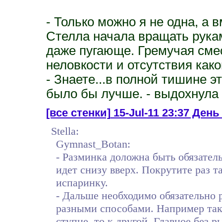
- Только можно я не одна, а в
Стелла начала вращать рука
даже пугающе. Гремучая смес
неловкости и отсутствия как
- Знаете...в полной тишине э
было бы лучше. - выдохнула 
[все стенки]
15-Jul-11 23:37 День
Stella:
Gymnast_Botan:
- Разминка доложна быть обязател
идет снизу вверх. Покрутите раз т
испаринку.
- Дальше необходимо обязательно 
разными способами. Например так 
ступне, то к другой. Главное без р