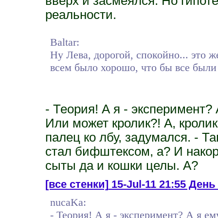
вверх и засмеялся. Но гипот
реальности.
Baltar:
Ну Лева, дорогой, спокойно... это ж
всем было хорошо, что бы все были
- Теория! А я - эксперимент?
Или может кролик?! А, кроли
палец ко лбу, задумался. - Та
стал бифштексом, а? И нако
сыты да и кошки целы. А?
[все стенки]
15-Jul-11 21:55 День 
nucaKa:
- Теория! А я - эксперимент? А я е