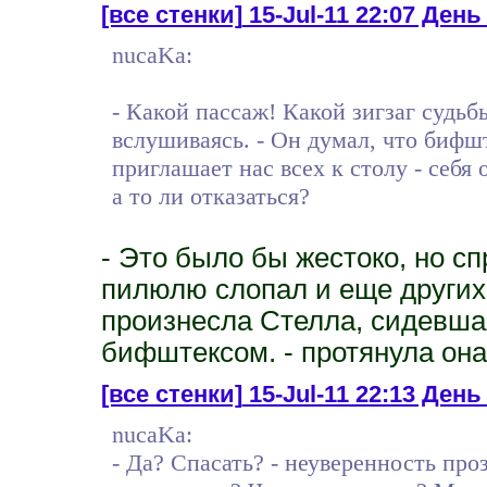
[все стенки]
15-Jul-11 22:07 День 3
nucaKa:
- Какой пассаж! Какой зигзаг судьб
вслушиваясь. - Он думал, что бифшт
приглашает нас всех к столу - себя 
а то ли отказаться?
- Это было бы жестоко, но с
пилюлю слопал и еще других с
произнесла Стелла, сидевшая
бифштексом. - протянула она
[все стенки]
15-Jul-11 22:13 День 
nucaKa:
- Да? Спасать? - неуверенность про