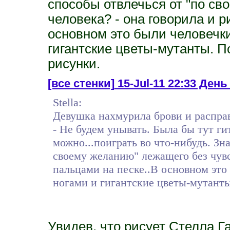
способы отвлечься от "по св
человека? - она говорила и р
основном это были человечки
гигантские цветы-мутанты. По
рисунки.
[все стенки]
15-Jul-11 22:33 День 
Stella:
Девушка нахмурила брови и расправ
- Не будем унывать. Была бы тут ги
можно...поиграть во что-нибудь. Зн
своему желанию" лежащего без чувст
пальцами на песке..В основном это
ногами и гигантские цветы-мутанты.
Увидев, что рисует Стелла Г