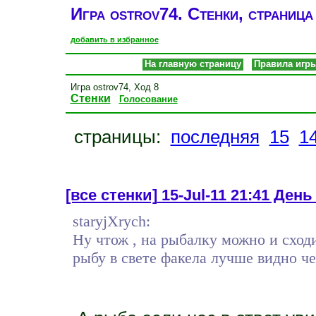
Игра ostrov74. Стенки, страница
добавить в избранное
На главную страницу
Правила игр
Игра ostrov74, Ход 8
Стенки
Голосование
страницы:
последняя
15
1
[все стенки]
15-Jul-11 21:41 День
staryjXrych:
Ну чтож , на рыбалку можно и сходи
рыбу в свете факела лучше видно че