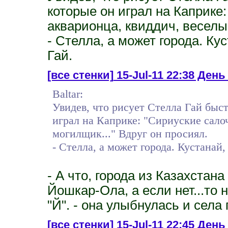
которые он играл на Каприке:
акварионца, квиддич, веселый
- Стелла, а может города. Ку
Гай.
[все стенки]
15-Jul-11 22:38 День 3
Baltar:
Увидев, что рисует Стелла Гай быст
играл на Каприке: "Сириуские салоч
могилщик..." Вдруг он просиял.
- Стелла, а может города. Кустанай,
- А что, города из Казахста
Йошкар-Ола, а если нет...то 
"Й". - она улыбнулась и села
[все стенки]
15-Jul-11 22:45 День 