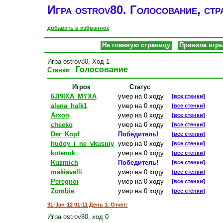
Игра ostrov80. Голосование, стр
добавить в избранное
На главную страницу
Правила игр
Игра ostrov80, Ход 1
Голосование
Стенки
Игрок
Статус
6JI9IXA_MYXA
умер на 0 ходу
[все стенки]
alena_halk1
умер на 0 ходу
[все стенки]
Arxon
умер на 0 ходу
[все стенки]
cheeko
умер на 0 ходу
[все стенки]
Der_Kopf
Победитель!
[все стенки]
hudoy_i_ne_vkusniy
умер на 0 ходу
[все стенки]
kotenok
умер на 0 ходу
[все стенки]
Kuzmich
Победитель!
[все стенки]
makiavelli
умер на 0 ходу
[все стенки]
Peregnoi
умер на 0 ходу
[все стенки]
Zombie
умер на 0 ходу
[все стенки]
31-Jan-12 01:11 День 1. Отчет:
Игра ostrov80, ход 0