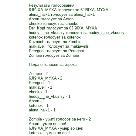
Результаты голосования:
6JI9IXA_MYXA голосует за 6JI9IXA_MYXA
alena_halk1 голосует за alena_halk1
Arxon голосует за Arxon
cheeko голосует за cheeko
Der_Kopf голосует за 6JI9IXA_MYXA
hudoy_i_ne_vkusniy голосует за hudoy_i_ne_vkusniy
kotenok голосует за kotenok
Kuzmich голосует за Zombie
makiavelli голосует за makiavelli
Peregnoi голосует за Peregnoi
Zombie голосует за Zombie
Подано голосов за игрока:
Zombie - 2
6JI9IXA_MYXA - 2
Peregnoi - 1
makiavelli - 1
cheeko - 1
hudoy_i_ne_vkusniy - 1
Arxon - 1
kotenok - 1
alena_halk1 - 1
Zombie - убит! голосов за него - 2
Arxon - умер во сне!
6JI9IXA_MYXA - умер во сне!
kotenok - умер во сне!