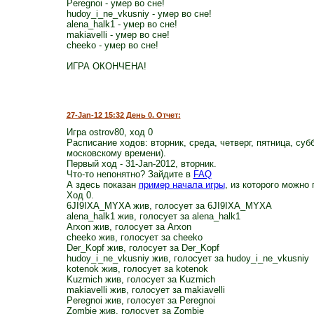
Peregnoi - умер во сне!
hudoy_i_ne_vkusniy - умер во сне!
alena_halk1 - умер во сне!
makiavelli - умер во сне!
cheeko - умер во сне!
ИГРА ОКОНЧЕНА!
27-Jan-12 15:32 День 0. Отчет:
Игра ostrov80, ход 0
Расписание ходов: вторник, среда, четверг, пятница, суб
московскому времени).
Первый ход - 31-Jan-2012, вторник.
Что-то непонятно? Зайдите в
FAQ
А здесь показан
пример начала игры
, из которого можно 
Ход 0.
6JI9IXA_MYXA жив, голосует за 6JI9IXA_MYXA
alena_halk1 жив, голосует за alena_halk1
Arxon жив, голосует за Arxon
cheeko жив, голосует за cheeko
Der_Kopf жив, голосует за Der_Kopf
hudoy_i_ne_vkusniy жив, голосует за hudoy_i_ne_vkusniy
kotenok жив, голосует за kotenok
Kuzmich жив, голосует за Kuzmich
makiavelli жив, голосует за makiavelli
Peregnoi жив, голосует за Peregnoi
Zombie жив, голосует за Zombie