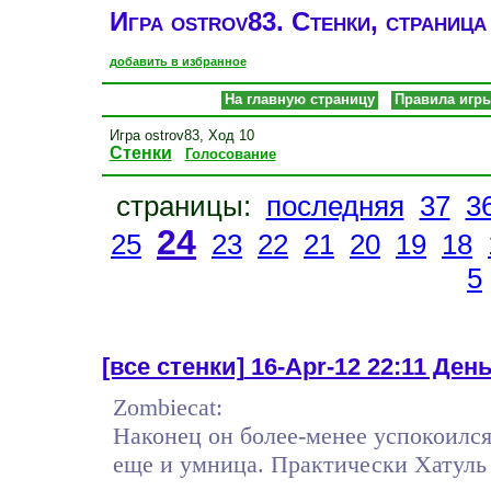
Игра ostrov83. Стенки, страница
добавить в избранное
На главную страницу
Правила игр
Игра ostrov83, Ход 10
Стенки
Голосование
страницы:
последняя
37
3
24
25
23
22
21
20
19
18
5
[все стенки]
16-Apr-12 22:11 День 
Zombiecat:
Наконец он более-менее успокоился:
еще и умница. Практически Хатуль 