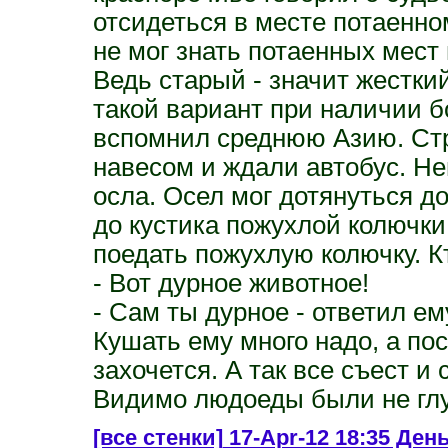
отсидеться в месте потаенно
не мог знать потаенных мест
Ведь старый - значит жестки
такой вариант при наличии б
вспомнил среднюю Азию. Стр
навесом и ждали автобус. Н
осла. Осел мог дотянуться д
до кустика пожухлой колючки
поедать пожухлую колючку. К
- Вот дурное животное!
- Сам ты дурное - ответил е
Кушать ему много надо, а пос
захочется. А так все съест и 
Видимо людоеды были не глуп
[все стенки]
17-Apr-12 18:35 День