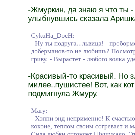
-Жмуркин, да знаю я что ты - 
улыбнувшись сказала Аришка
CykuHa_DocH:
- Ну ты подруга...львица! - пробо
доберманов-то не любишь? Посмотр
гриву. - Вырастет - любого волка уд
-Красивый-то красивый. Но зл
милее..пушистее! Вот, как ко
подмигнула Жмуру.
Mary:
- Хэппи энд неприменно! К счастью,
коконе, теплом своим согревает и м
Сила любви отгоняет Шушукало. Эт