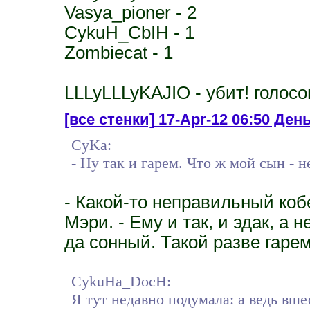
Vasya_pioner - 2
CykuH_CbIH - 1
Zombiecat - 1
LLLyLLLyKAJIO - убит! голосов
[все стенки]
17-Apr-12 06:50 День
CyKa:
- Ну так и гарем. Что ж мой сын - н
- Какой-то неправильный коб
Мэри. - Ему и так, и эдак, а 
да сонный. Такой разве гаре
CykuHa_DocH:
Я тут недавно подумала: а ведь вш