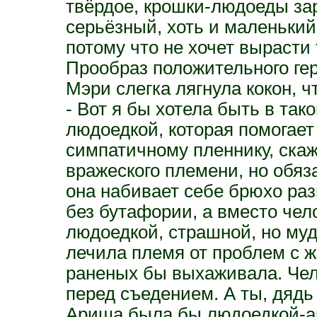
твёрдое, крошки-людоеды за
серьёзный, хоть и маленький
потому что не хочет вырасти
Прообраз положительного гер
Мэри слегка лягнула кокон, ч
- Вот я бы хотела быть в та
людоедкой, которая помогает
симпатичному пленнику, скаж
вражеского племени, но обяз
она набивает себе брюхо раз
без бутафории, а вместо че
людоедкой, страшной, но муд
лечила племя от проблем с ж
раненых бы выхаживала. Чел
перед съедением. А ты, дядь
Ариша была бы людоедкой-ам