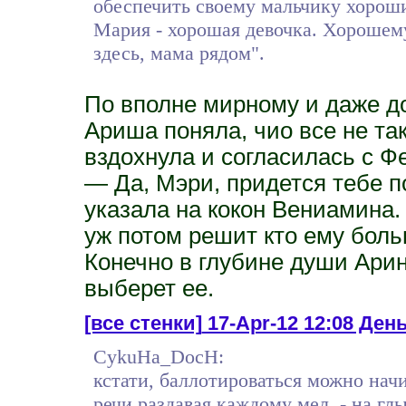
обеспечить своему мальчику хороши
Мария - хорошая девочка. Хорошему
здесь, мама рядом".
По вполне мирному и даже 
Ариша поняла, чио все не та
вздохнула и согласилась с Ф
— Да, Мэри, придется тебе п
указала на кокон Вениамина
уж потом решит кто ему бол
Конечно в глубине души Арин
выберет ее.
[все стенки]
17-Apr-12 12:08 День 
CykuHa_DocH:
кстати, баллотироваться можно начи
речи раздавая каждому мел, - на гл