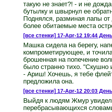
такую не знает?! - и не дожд
бутылку и швырнул ее обрат
Поднялся, разминая лапы от 
более обитаемые места остр
[все стенки]
17-Apr-12 19:44 Ден
Машка сидела на берегу, нап
компрометирующее, и точил
брошенная на попечение вол
было странно тихо. "Скушно 
- Ариш! Хочешь, я тебе флей
предложила она.
[все стенки]
17-Apr-12 20:03 День
Выйдя к людям Жмур увидел
перебрасывающихся словами. 