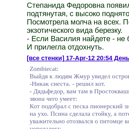
Степанида Федоровна появил
подтянутая, с высоко поднято
Посмотрела молча на всех. 
экзотического вида березку.
- Если Василия найдете - не 
И прилегла отдохнуть.
[все стенки]
17-Apr-12 20:54 День
Zombiecat:
Выйдя к людям Жмур увидел остро
-Никак сиеста. - решил кот.
- Дядьфедор, вам там в Простоква
эвона чего умеет:
Кот подобрал с песка пионерский зн
на ухо. Псина сделала стойку, а пот
уважительно отозвался о питомце к
неподалеку.