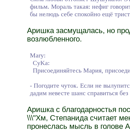
фильм. Мораль такая: нефиг говорит
бы нелюдь себе спокойно ещё триста
Аришка засмущалась, но про
возлюбленного.
Mary:
CyKa:
Присоединяйтесь Мария, присоедин
- Погодите чуток. Если не вылупит
дадим невесте шанс справиться без 
Аришка с благодарностья по
\\\"Хм, Степанида считает ме
пронеслась мысль в голове 