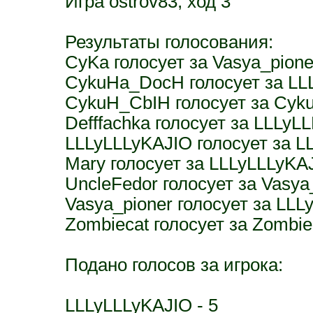
Игра ostrov83, ход 3
Результаты голосования:
CyKa голосует за Vasya_pione
CykuHa_DocH голосует за LL
CykuH_CbIH голосует за Cyk
Defffachka голосует за LLLyL
LLLyLLLyKAJIO голосует за L
Mary голосует за LLLyLLLyKA
UncleFedor голосует за Vasya
Vasya_pioner голосует за LL
Zombiecat голосует за Zombie
Подано голосов за игрока:
LLLyLLLyKAJIO - 5