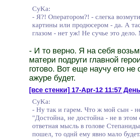
CyKa:
- Я?! Оператором?! - слегка возмут
картины или продюсером - да. А та
глазом - нет уж! Не сучье это дело.
- И то верно. Я на себя возь
матери подруги главной геро
готово. Вот еще научу его не
ажуре будет.
[все стенки]
17-Apr-12 11:57 День 
CyKa:
- Ну так и гарем. Что ж мой сын - н
"Достойна, не достойна - не в этом
ответная мысль в голове Степаниды
пошел, то однй ему явно мало будет