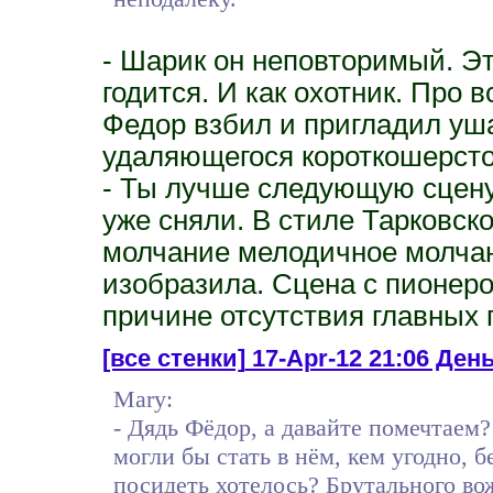
- Шарик он неповторимый. Эт
годится. И как охотник. Про в
Федор взбил и пригладил уша
удаляющегося короткошерсто
- Ты лучше следующую сцену
уже сняли. В стиле Тарковск
молчание мелодичное молчан
изобразила. Сцена с пионер
причине отсутствия главных 
[все стенки]
17-Apr-12 21:06 День
Mary:
- Дядь Фёдор, а давайте помечтаем
могли бы стать в нём, кем угодно, 
посидеть хотелось? Брутального во