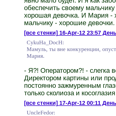
явно мало будет. И я как заб
обеспечить своему мальчику 
хорошая девочка. И Мария -
мальчику - хорошие девочки.
[все стенки]
16-Apr-12 23:57 День
CykuHa_DocH:
Мамуль, ты вне конкуренции, опуст
Мария.
- Я?! Оператором?! - слегка 
Директором картины или прод
постоянно зажмуренным глазо
только сколиоза и косоглазия
[все стенки]
17-Apr-12 00:11 День
UncleFedor: