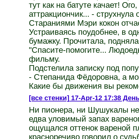
тут как на батуте качает! Ого
аттракциончик... - струхнула 
Стараниями Мэри кокон отча
Устраиваясь поудобнее, в од
бумажку. Прочитала, подняла
"Спасите-помогите... Людоеды
фильму.
Подстелила записку под попу
- Степанида Фёдоровна, а м
Какие бы движения вы реком
[все стенки]
17-Apr-12 17:38 День
Ни пионера, ни Шушукалы не
едва уловимый запах вареног
ощущался оттенок вареной пл
красноречиво говорил о суд