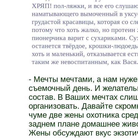
ХРЯП! пол-ляжки, и все его слушаю
наматывающего вымоченный в уксус
грудастой красавицы, которая со с
потому что хоть жалко, но протеин
пионерчика варит с сухариками. Су
останется твёрдое, крошки-людоеды
хоть и маленький, отказывается ест
таким же невоспитанным, как Вася.
- Мечты мечтами, а нам нуж
съемочный день. И желатель
состав. В Ваших мечтах слиш
организовать. Давайте скром
чуме две жены охотника сред
заднем плане домашнее живо
Жены обсуждают вкус экзотич