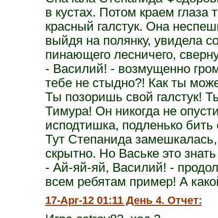
в кустах. Потом краем глаза
красный галстук. Она неспеш
выйдя на полянку, увидела с
пинающего лесничего, сверн
- Василий! - возмущенно гро
тебе не стыдно?! Как ты мож
Ты позоришь свой галстук! Т
Тимура! Он никогда не опусти
исподтишка, подленько бить 
Тут Степанида замешкалась, 
скрытно. Но Ваське это знать
- Ай-яй-яй, Василий! - продо
всем ребятам пример! А како
17-Apr-12 01:11 День 4. Отчет: