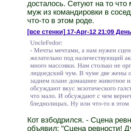
досталось. Сетуют на то что
муж из командировки в сосед
что-то в этом роде.
[все стенки]
17-Apr-12 21:09 День
UncleFedor:
- Мечты мечтами, а нам нужен сце
желательно под наличествующий ак
много массовки. Нам столько не ор
людоедский чум. В чуме две жены о
заднем плане домашнее животное и
обсуждают вкус экзотического галс
что мало. И обсуждают с чем верне
бледнолицых. Ну или что-то в этом 
Кот взбодрился. - Сцена рев
объявил: "Сцена ревности! Д