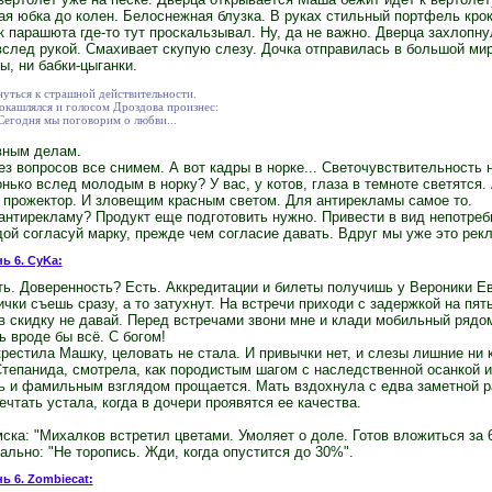
ая юбка до колен. Белоснежная блузка. В руках стильный портфель кро
 парашюта где-то тут проскальзывал. Ну, да не важно. Дверца захлопн
след рукой. Смахивает скупую слезу. Дочка отправилась в большой мир
ы, ни бабки-цыганки.
нуться к страшной действительности.
окашлялся и голосом Дроздова произнес:
 Сегодня мы поговорим о любви...
вным делам.
ез вопросов все снимем. А вот кадры в норке... Светочувствительность 
ько вслед молодым в норку? У вас, у котов, глаза в темноте светятся. 
 прожектор. И зловещим красным светом. Для антирекламы самое то.
 антирекламу? Продукт еще подготовить нужно. Привести в вид непотреб
ой согласуй марку, прежде чем согласие давать. Вдруг мы уже это рек
нь 6. CyKa:
ть. Доверенность? Есть. Аккредитации и билеты получишь у Вероники Е
чки съешь сразу, а то затухнут. На встречи приходи с задержкой на пять
в скидку не давай. Перед встречами звони мне и клади мобильный рядом
ь вроде бы всё. С богом!
естила Машку, целовать не стала. И привычки нет, и слезы лишние ни к
епанида, смотрела, как породистым шагом с наследственной осанкой ид
рь и фамильным взглядом прощается. Мать вздохнула с едва заметной ра
ечтать устала, когда в дочери проявятся ее качества.
ска: "Михалков встретил цветами. Умоляет о доле. Готов вложиться за 
льно: "Не торопись. Жди, когда опустится до 30%".
нь 6. Zombiecat: