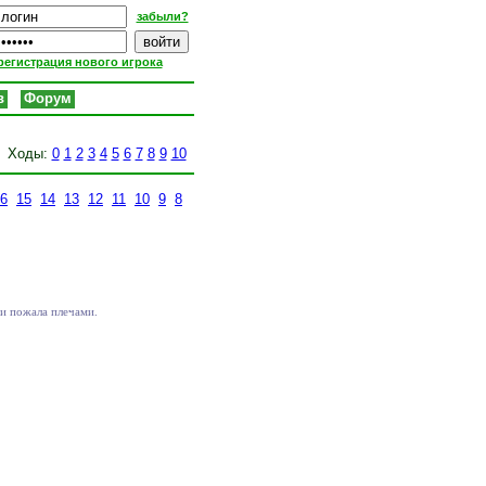
забыли?
регистрация нового игрока
в
Форум
Ходы:
0
1
2
3
4
5
6
7
8
9
10
6
15
14
13
12
11
10
9
8
ри пожала плечами.