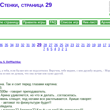
Стенки, страница 29
ую страницу
Правила игры
FAQ
Список игр
Ник-лист
Архи
29
36
35
34
33
32
31
30
28
27
26
25
24
23
22
21
20
19
18
17
1
7
6
5
4
3
2
1
ь 5. Defffachka:
, а тебя, если бы кое-кто не подсуетился. Впрочем, тебе виднее, с кем дружбу водить, - Мэ
на из них не думала, что она лучше или хуже другой.
а. Так и соит перед глазами картина:
З.
500м - говорит преподаватель.
- Арина удивляется, но что ж делать...согласилась.
ивень хлещет, под ногами все расплывается. Арише говорят:
 - автомат по физкультуре будет!!
обедила.
ы думаете?? Автомат?? Как бы не так!! На пересдачу!!!