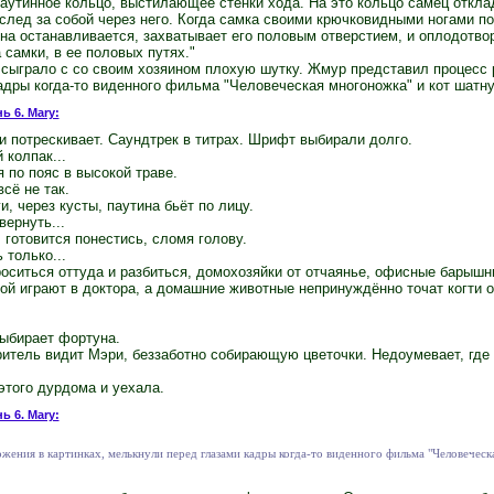
паутинное кольцо, выстилающее стенки хода. На это кольцо самец откл
вслед за собой через него. Когда самка своими крючковидными ногами 
она останавливается, захватывает его половым отверстием, и оплодотв
 самки, в ее половых путях."
 сыграло с со своим хозяином плохую шутку. Жмур представил процесс 
адры когда-то виденного фильма "Человеческая многоножка" и кот шатну
ь 6. Mary:
и потрескивает. Саундтрек в титрах. Шрифт выбирали долго.
 колпак...
 по пояс в высокой траве.
сё не так.
и, через кусты, паутина бьёт по лицу.
вернуть...
 готовится понестись, сломя голову.
 только...
роситься оттуда и разбиться, домохозяйки от отчаянье, офисные барыш
ной играют в доктора, а домашние животные непринуждённо точат когти о
выбирает фортуна.
ритель видит Мэри, беззаботно собирающую цветочки. Недоумевает, где 
этого дурдома и уехала.
ь 6. Mary:
ения в картинках, мелькнули перед глазами кадры когда-то виденного фильма "Человечес