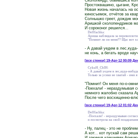
Сколопендр, обвившись кол
Простоквашино, цыгане, Кро
Новая жизнь началась на ос
киносъемок, отчётов за ква
Солнышко греет, дождик моет
Аришкой сколопендриков ма
И сороконог решился...
Defffachka:
Ариша наблюдала за перевоплоти
"Помнит ли он меня?? Щас вот хо
- А давай уедем в лес,куда
не конь, а бегать вроде нау
[все стенки]
19-Apr-12 00:09 Ден
CykuH_CbIH:
- А давай уедем в лес,куда-нибуд
Только за усики не хватай - ими 
"Помнит! Он меня по-о-омни
-Поехали! - нераздумывая с
немного жалобно сказала Ар
После чего восхищенно-влю
[все стенки]
19-Apr-12 01:02 Де
Defffachka:
-Поехали! - нераздумывая соглас
и посмотрела на свой поцарапанн
- Ну, палец - это не пробле
А кот... кот пускай сам реш
И закинув клешнями Аришку