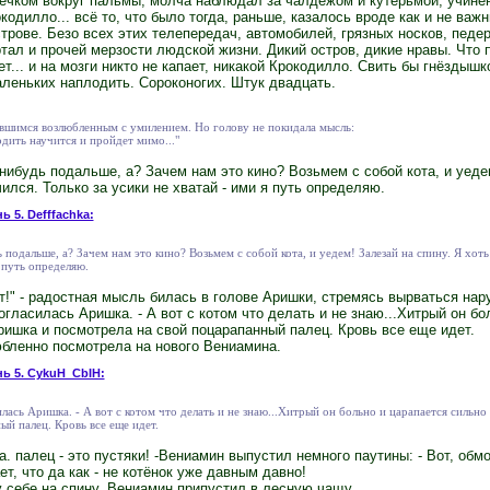
ечком вокруг пальмы, молча наблюдал за чалдежом и кутерьмой, учинё
кодилло... всё то, что было тогда, раньше, казалось вроде как и не важ
трове. Безо всех этих телепередач, автомобилей, грязных носков, педер
ртал и прочей мерзости людской жизни. Дикий остров, дикие нравы. Что п
... и на мозги никто не капает, никакой Крокодилло. Свить бы гнёздышко
леньких наплодить. Сороконогих. Штук двадцать.
вшимся возлюбленным с умилением. Но голову не покидала мысль:
дить научится и пройдет мимо..."
-нибудь подальше, а? Зачем нам это кино? Возьмем с собой кота, и уеде
чился. Только за усики не хватай - ими я путь определяю.
ь 5. Defffachka:
ь подальше, а? Зачем нам это кино? Возьмем с собой кота, и уедем! Залезай на спину. Я хоть 
я путь определяю.
т!" - радостная мысль билась в голове Аришки, стремясь вырваться нар
огласилась Аришка. - А вот с котом что делать и не знаю...Хитрый он бо
ишка и посмотрела на свой поцарапанный палец. Кровь все еще идет.
бленно посмотрела на нового Вениамина.
нь 5. CykuH_CbIH:
илась Аришка. - А вот с котом что делать и не знаю...Хитрый он больно и царапается сильн
ый палец. Кровь все еще идет.
ма. палец - это пустяки! -Вениамин выпустил немного паутины: - Вот, обм
ает, что да как - не котёнок уже давным давно!
 себе на спину, Вениамин припустил в лесную чащу.