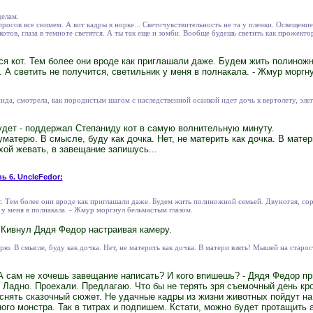
делам.
просов все снимем. А вот кадры в норке... Светочувствительность не та у пленки. Освеще
котов, глаза в темноте светятся. А ты так еще и зомби. Вообще будешь светить как прожект
улся кот. Тем более они вроде как приглашали даже. Будем жить полинож
. А светить не получится, светильник у меня в полнакала. - Жмур морг
да, смотрела, как породистым шагом с наследственной осанкой идет дочь к вертолету, элег
удет - поддержал Степаниду кот в самую волнительную минуту.
 уматерю. В смысле, буду как дочка. Нет, не материть как дочка. В мате
хой жевать, в завещание запишусь...
ь 6. UncleFedor:
кот. Тем более они вроде как приглашали даже. Будем жить полиножной семьей. Двуногая, с
 у меня в полнакала. - Жмур моргнул бельмастым глазом.
- Кивнул Дядя Федор настраивая камеру.
ерю. В смысле, буду как дочка. Нет, не материть как дочка. В матери взять! Мышей на старос
. А сам не хочешь завещание написать? И кого впишешь? - Дядя Федор 
 Ладно. Проехали. Предлагаю. Что бы не терять зря съемочный день кр
снять сказочный сюжет. Не удачные кадры из жизни животных пойдут на
го монстра. Так в титрах и подпишем. Кстати, можно будет протащить 