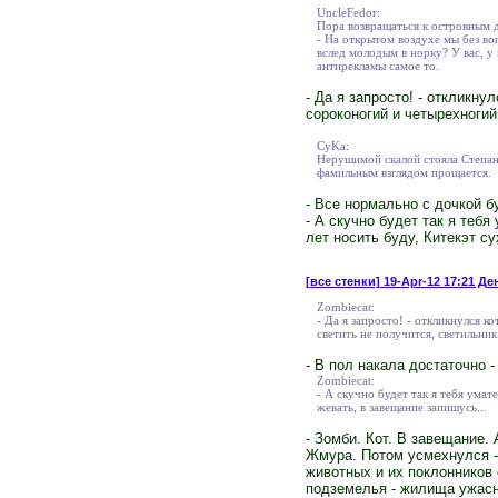
UncleFedor:
Пора возвращаться к островным 
- На открытом воздухе мы без во
вслед молодым в норку? У вас, у 
антирекламы самое то.
- Да я запросто! - откликн
сороконогий и четырехногий
CyKa:
Нерушимой скалой стояла Степани
фамильным взглядом прощается.
- Все нормально с дочкой б
- А скучно будет так я тебя
лет носить буду, Китекэт су
[все стенки]
19-Apr-12 17:21 Ден
Zombiecat:
- Да я запросто! - откликнулся 
светить не получится, светильник
- В пол накала достаточно 
Zombiecat:
- А скучно будет так я тебя умат
жевать, в завещание запишусь...
- Зомби. Кот. В завещание
Жмура. Потом усмехнулся -
животных и их поклонников 
подземелья - жилища ужасно