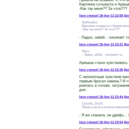
Картинка схлынула и Ариш
-Как так меня?? За чтоо???
[все стенки]
18-Apr-12 22:58 Ден
Defffachka:
Картинка схлынула и Ариша неп
-Как так меня?? За чтоо???
- Ладно, забей, - хихикает та
[все стенки]
18-Apr-12 23:21 Ден
Mary:
- Ладно, забей, - хихикает та.
Аришша стала чувствовать 
[все стенки]
18-Apr-12 23:35 Де
С непонятным чувством вины
первым бросил камень? И чт
роились в голове, затумани
дня.
[все стенки]
18-Apr-12 23:44 Ден
CykuHa_DocH:
Маша уснула в полном неведении
- Я же сказала, не дрефь..
[все стенки]
18-Apr-12 23:54 Де