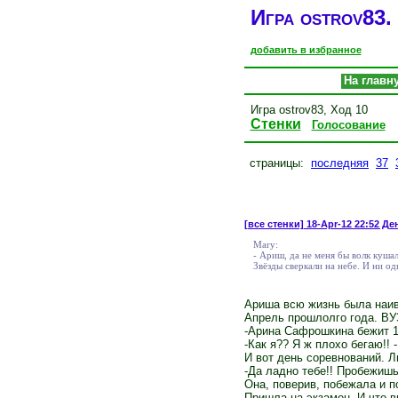
Игра ostrov83. 
добавить в избранное
На главн
Игра ostrov83, Ход 10
Стенки
Голосование
страницы:
последняя
37
[все стенки]
18-Apr-12 22:52 Ден
Mary:
- Ариш, да не меня бы волк кушал
Звёзды сверкали на небе. И ни од
Ариша всю жизнь была наивн
Апрель прошлолго года. ВУ
-Арина Сафрошкина бежит 1
-Как я?? Я ж плохо бегаю!! 
И вот день соревнований. Л
-Да ладно тебе!! Пробежишь
Она, поверив, побежала и п
Пришла на экзамен. И что в