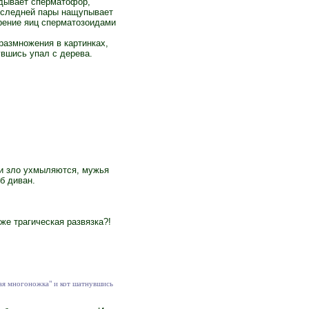
адывает сперматофор,
последней пары нащупывает
орение яиц сперматозоидами
размножения в картинках,
вшись упал с дерева.
ни зло ухмыляются, мужья
б диван.
же трагическая развязка?!
кая многоножка" и кот шатнувшись