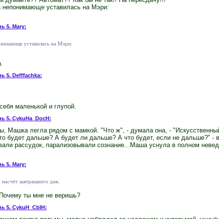
а непонимающе уставилась на Мэри:
ь 5. Mary:
онимающе уставилась на Мэри:
.
ь 5. Defffachka:
себя маленькой и глупой.
нь 5. CykuHa_DocH:
, Машка легла рядом с мамкой. "Что ж", - думала она, - "Искусственный 
о будет дальше? А будет ли дальше? А что будет, если не дальше?" - 
вали рассудок, парализовывали сознание...Маша уснула в полном невед
ь 5. Mary:
 насчёт завтрашнего дня.
. Почему ты мне не веришь?
нь 5. CykuH_CbIH: