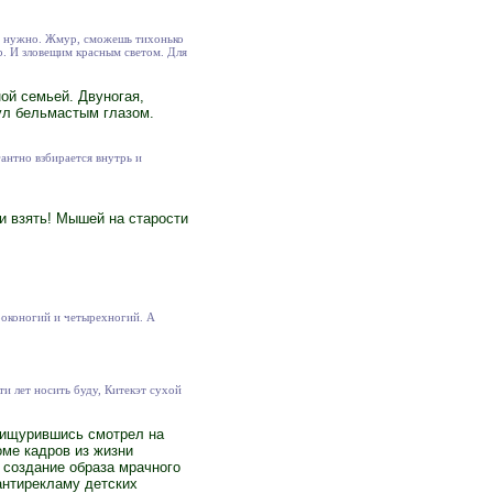
ние нужно. Жмур, сможешь тихонько
ор. И зловещим красным светом. Для
ной семьей. Двуногая,
нул бельмастым глазом.
антно взбирается внутрь и
ри взять! Мышей на старости
ороконогий и четырехногий. А
ти лет носить буду, Китекэт сухой
прищурившись смотрел на
оме кадров из жизни
 создание образа мрачного
антирекламу детских