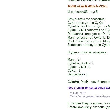
19-Apr-12 01:11 День 6. Отчет:
Игра ostrov83, ход 5
Результаты голосования:
CyKa голосует за CyKa
CykuHa_DocH голосует за M
CykuH_CbIH голосует за Cy
Defffachka голосует за Deff
Mary голосует за CykuHa_D
UncleFedor голосует за Mar
Zombiecat голосует за Cyk
Подано голосов за игрока:
Mary - 2
CykuHa_DocH - 2
CykuH_CbIH - 1
CyKa - 1
Defffachka - 1
CykuHa_DocH - убит! голосов
[все стенки]
19-Apr-12 06:23 Де
CykuH_CbIH:
Свить бы гнёздышко где-нибудь в
В голове Жмура всплыла съ
"Размножение у сколопендро