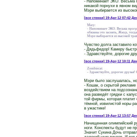
- Напоминает ЭКО. Весьма 
никакой порнухи в явном ви
Мэри выбирается из высоко
[все стенки]
19-Apr-12 07:42 Де
Mary:
- Напоминает ЭКО. Весьма прогр
обязаны это заснять, Жмур, тогд
Мэри выбирается из высокой трав
Чувство долга заставило ко
- Дядьфедор! Камеру быстр
- Здравствуйте, дорогие др
[все стенки]
19-Apr-12 10:11 Ден
Zombiecat:
- Здравствуйте, дорогие друзья!
Мэри было заслушалась, но
- Кошак, о скрытой рекламе
воздействием на подсознани
она разведёт грядки с капу
той фирмы, которая платит 
тёмной, извилистой норы ра
в ужастике!
[все стенки]
19-Apr-12 13:57 Ден
Начищенная олимпийский руб
ноги. Конспекты будут не п
Значит Сукина Дочь отправ
далекий шум винтов. И вот 