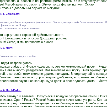
прогрессивно, особенно понравится феминисткам. Они почувствуют себ
де! Мы обязаны это заснять, Жмур, тогда фильм получит Оскар.
й травы с довольным пауком на макушке.
нь 6. Zombiecat:
ессивно, особенно понравится феминисткам. Они почувствуют себя более независимыми. И
а фильм получит Оскар.
ы с довольным пауком на макушке.
та вернуться к страшной действительности.
о. Прокашлялся и голосом Дроздова произнес:
узья! Сегодня мы поговорим о любви...
ь 6. Mary:
 Сегодня мы поговорим о любви...
 вдруг встрепенулась.
 нельзя забывать! Фильм чудесен, но это же коммерческий проект. Куда е
е? Навязчивость раздражает. Вот выкопают они норку. Зная Аришку, пр
стой, в которой потом сколопендриков находить. В кадр случайно попада
больше! Веня сам горазд производить удобрения, но зритель не обязан з
сполагается паутинное кольцо, куда должна проследовать дама... Место
ь 6. UncleFedor:
ль звякнул и взлетел. Покрутился в воздухе разбрасывая блики. Описа
рочитаны. Орел? Решка? Решка! Маша штрих хочет главную роль. Кот- з
ляется представителем товарищества на большую землю. В небе появля
вертолет уже на песке. Дверца открывается Маша бежит идет к вертоле