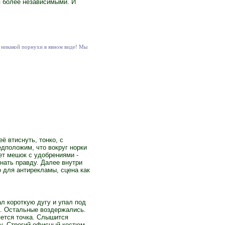
я более независимыми. И
 никакой порнухи в явном виде! Мы
ё втиснуть, тонко, с
едположим, что вокруг норки
ет мешок с удобрениями -
нать правду. Далее внутри
 для антирекламы, сцена как
л короткую дугу и упал под
а. Остальные воздержались.
ется точка. Слышится
ту. Строгий офисный костюм.