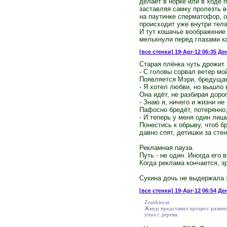
делает в норке или в ходе 
заставляя самку пролезть 
на паутинке сперматофор, 
происходит уже внутри тела
И тут кошачье воображение
мелькнули перед глазами к
[все стенки]
19-Apr-12 06:35 Ден
Старая плёнка чуть дрожит 
- С головы сорвал ветер мой
Появляется Мэри, бредущая
- Я хотел любви, но вышло в
Она идёт, не разбирая дорог
- Знаю я, ничего и жизни не 
Пафосно бредёт, потерянно,
- И теперь у меня один лишь
Понестись к обрыву, чтоб б
давно спят, детишки за сте
Рекламная пауза.
Путь - не один. Иногда его 
Когда реклама кончается, з
Сукина дочь не выдержала 
[все стенки]
19-Apr-12 06:54 Ден
Zombiecat:
Жмур представил процесс размнож
упал с дерева.