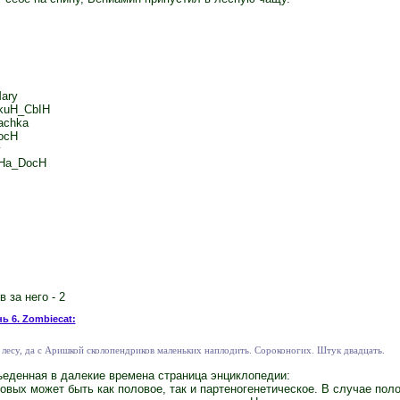
ary
kuH_CbIH
fachka
ocH
y
uHa_DocH
 за него - 2
нь 6. Zombiecat:
 лесу, да с Аришкой сколопендриков маленьких наплодить. Сороконогих. Штук двадцать.
еденная в далекие времена страница энциклопедии:
вых может быть как половое, так и партеногенетическое. В случае пол