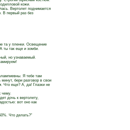
кодилловой кожи.
улась. Вертолет поднимается
. В первый раз без
не та у пленки. Освещение
А ты так еще и зомби.
ный, но узнаваемый.
ламируем!
влампиевны. Я тебе там
 минут, бери разговор в свои
. Что еще? А, да! Глазки не
 чему.
ет дочь к вертолету,
достью: вот оно как
60%. Что делать?"