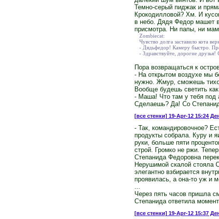
Темно-серый пиджак и прям
Крокодилловой? Хм. И кусок
в небо. Дядя Федор машет в
присмотра. Ни папы, ни мам
Zombiecat:
Чувство долга заставило кота вер
- Дядьфедор! Камеру быстро. Пр
- Здравствуйте, дорогие друзья!
Пора возвращаться к остро
- На открытом воздухе мы б
нужно. Жмур, сможешь тихон
Вообще будешь светить как
- Маша! Что там у тебя под
Сделаешь? Да! Со Степанид
[все стенки]
19-Apr-12 15:24 Де
- Так, командировочное? Ес
продукты собрала. Куру и яи
руки, больше пяти проценто
строй. Громко не ржи. Тепер
Степанида Федоровна перекр
Нерушимой скалой стояла Ст
элегантно взбирается внут
проявилась, а она-то уж и м
...
Через пять часов пришла см
Степанида ответила момента
[все стенки]
19-Apr-12 15:37 Де