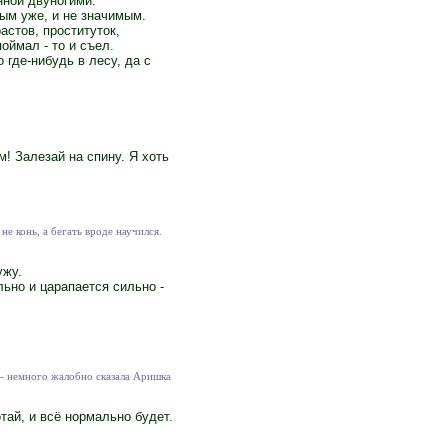
нной двуногими.
ным уже, и не значимым.
астов, проституток,
оймал - то и съел.
 где-нибудь в лесу, да с
м! Залезай на спину. Я хоть
не конь, а бегать вроде научился.
ужу.
льно и царапается сильно -
о - немного жалобно сказала Аришка
отай, и всё нормально будет.