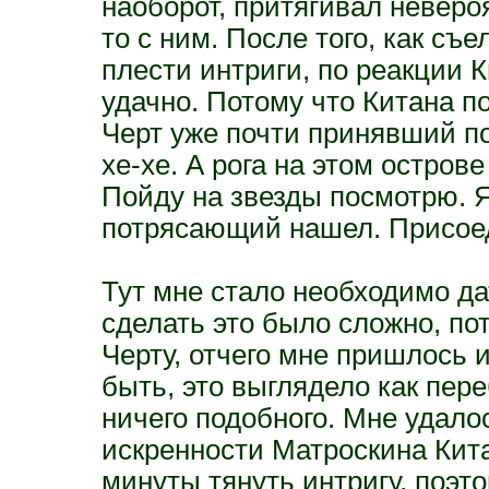
наоборот, притягивал невероя
то с ним. После того, как съ
плести интриги, по реакции К
удачно. Потому что Китана пов
Черт уже почти принявший по
хе-хе. А рога на этом острове
Пойду на звезды посмотрю. Я
потрясающий нашел. Присоед
Тут мне стало необходимо дат
сделать это было сложно, по
Черту, отчего мне пришлось 
быть, это выглядело как пере
ничего подобного. Мне удал
искренности Матроскина Кита
минуты тянуть интригу, поэт