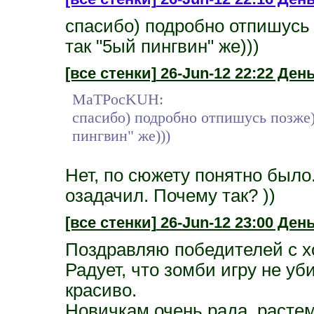
спасибо) подробно отпишусь 
так "5ый пингвин" же)))
[все стенки]
26-Jun-12 22:22 День
MaTPocKUH:
спасибо) подробно отпишусь позже)
пингвин" же)))
Нет, по сюжету понятно было
озадачил. Почему так? ))
[все стенки]
26-Jun-12 23:00 День
Поздравляю победителей с х
Радует, что зомби игру не у
красиво.
Новичкам очень рада, растем,