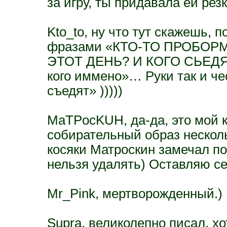
за игру, ты придавала ей рез
Kto_to, ну что тут скажешь, 
фразами «КТО-ТО ПРОБОР
ЭТОТ ДЕНЬ? И КОГО СЬЕДЯТ?»
кого иммено»… Руки так и чес
съедят» )))))
MaTPocKUH, да-да, это мой к
собирательный образ несколь
косяки Матроскин замечал по 
нельзя удалять) Оставляю се
Mr_Pink, мертворожденный.)
Supra, великолепно писал, хо