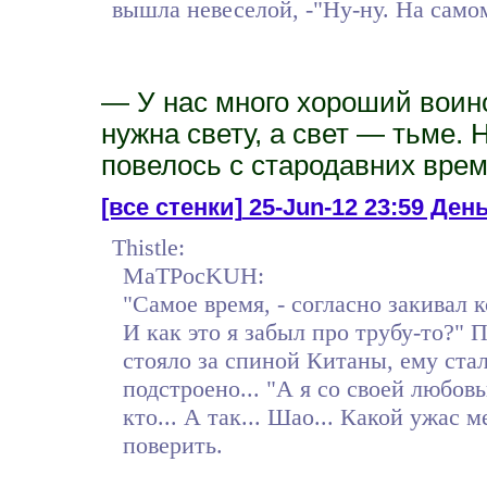
вышла невеселой, -"Ну-ну. На самом
— У нас много хороший воино
нужна свету, а свет — тьме. 
повелось с стародавних време
[все стенки]
25-Jun-12 23:59 Ден
Thistle:
MaTPocKUH:
"Самое время, - согласно закивал к
И как это я забыл про трубу-то?" П
стояло за спиной Китаны, ему стал
подстроено... "А я со своей любовь
кто... А так... Шао... Какой ужас 
поверить.