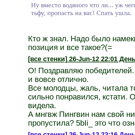
Ну вместо водяного что ли... уж чего
тьфу, пропасть на вас! Спать ушла.
Кто ж знал. Надо было намек
позиция и все такое?(=
[все стенки]
26-Jun-12 22:01 День
О! Поздравляю победителей. 
и вовсе отлично.
Все молодцы, жаль, читала т
сильно понравился, кстати. О
видела.
А мнгвж Пингвин нам свой ни
пропустила? 5bIi_ это что оз
[все стенки]
26-Jun-12 22:16 Ден