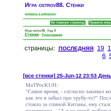
Игра ostrov88. Стенки
добавить в избранное
На главную страницу
Правила игр
Игра ostrov88, Ход 8
Стенки
Голосование
последняя
страницы:
19
1
6
[все стенки]
25-Jun-12 23:53 День 
MaTPocKUH:
"Самое время, - согласно закивал ко
как это я забыл про трубу-то?" Посл
стояло за спиной Китаны, ему стало
подстроено... "А я со своей любовью