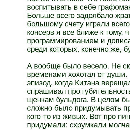
воспитывать в себе графоман
Больше всего задолбало жрат
большому счету играли всего
консерв я все ближе к тому, 
программированием и дописа
среди которых, конечно же, б
А вообще было весело. Не ск
временами хохотал от души. 
эпизод, когда Китана верещал
спрашивал про губительность
щенкам бульдога. В целом бы
сложно было придумывать пр
кого-то из живых. Вот про пи
придумали: схрумкали молча и