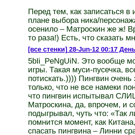
Перед тем, как записаться в
плане выбора ника/персонаж
осенило – Матроскин же ж! В
то раза!) Есть, что сказать 
[все стенки]
28-Jun-12 00:17 Ден
5bIi_PeNgUiN. Это вообще м
игры. Такая муси-пусечка, вс
потискать.)))) Пингвин очень
только, что не все намеки по
что пингвин испытывал СЛИ
Матроскина, да, впрочем, и с
подыгрывал, чуть что: «Так л
помнится момент, как Китана,
спасать пингвина – Линни ср