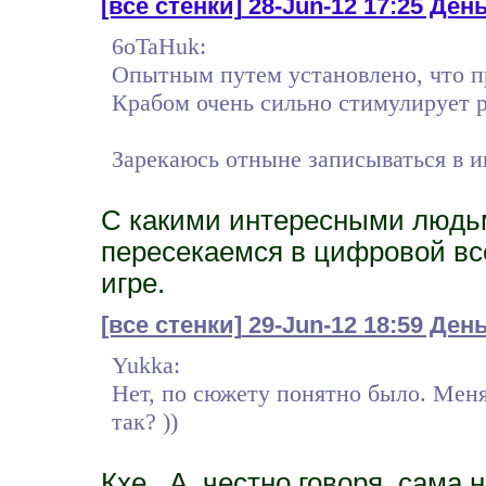
[все стенки]
28-Jun-12 17:25 День 
6oTaHuk:
Опытным путем установлено, что п
Крабом очень сильно стимулирует р
Зарекаюсь отныне записываться в иг
С какими интересными людьм
пересекаемся в цифровой все
игре.
[все стенки]
29-Jun-12 18:59 Ден
Yukka:
Нет, по сюжету понятно было. Мен
так? ))
Кхе.. А, честно говоря, сама