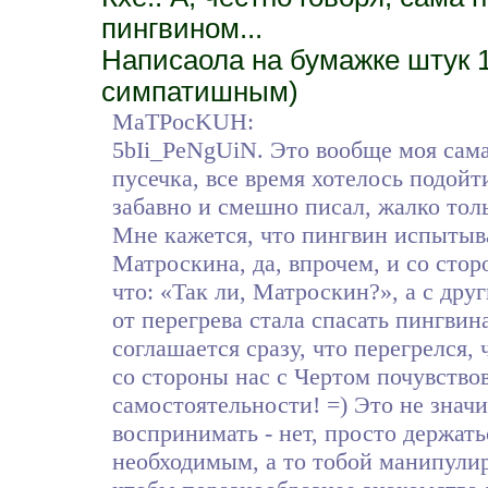
пингвином...
Написаола на бумажке штук 
симпатишным)
MaTPocKUH:
5bIi_PeNgUiN. Это вообще моя сама
пусечка, все время хотелось подойт
забавно и смешно писал, жалко толь
Мне кажется, что пингвин испыт
Матроскина, да, впрочем, и со сто
что: «Так ли, Матроскин?», а с дру
от перегрева стала спасать пингвин
соглашается сразу, что перегрелся,
со стороны нас с Чертом почувство
самостоятельности! =) Это не значи
воспринимать - нет, просто держать
необходимым, а то тобой манипулир