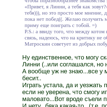
чтобы поразнообразнее знакомства з
«Привет, я Линни, а тебя как зовут
тебя))), но это просто мое мнение, 
пока нет побед((. Желаю получить 
приму еще поиграть с тобой. =)
P.S.: а ввиду того, что между кото
связь, надеюсь, что на критику не
Матроскин советует из добрых побу
Ну единственное, что могу ск
Линни (..или соглашался, но 
А вообще уж не знаю...все у 
бесит..
Играть устала, да и уезжать 
если не уверена, что смогу иг
маловато...Вот вроде съели 
И нету.. бяка какая-то.. (т.е.