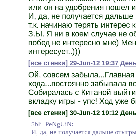
или он на удобрения пошел ил
И, да, не получается дальше
т.к. начинаю терять интерес 
З.Ы. Я ни в коем случае не о
побед не интересно мне) Мен
интересует..)))
[все стенки]
29-Jun-12 19:37 Ден
Ой, совсем забыла...Главная
хода...постоянно забывала во 
Собиралась с Китаной выйти 
вкладку игры - упс! Ход уже бы
[все стенки]
30-Jun-12 19:12 День
5bIi_PeNgUiN:
И, да, не получается дальше отыгр