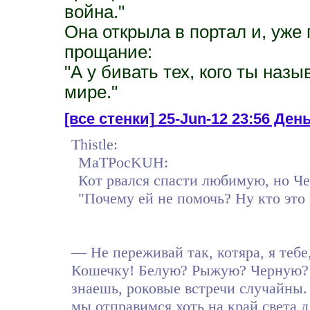
война."
Она открыла в портал и, уже 
прощание:
"А у бивать тех, кого ты на
мире."
[все стенки]
25-Jun-12 23:56 Ден
Thistle:
MaTPocKUH:
Кот рвался спасти любимую, но Чер
"Почему ей не помочь? Ну кто это 
— Не переживай так, котяра, я теб
Кошечку! Белую? Рыжую? Черную? 
знаешь, роковые встречи случайны.
мы отправимся хоть на край света д