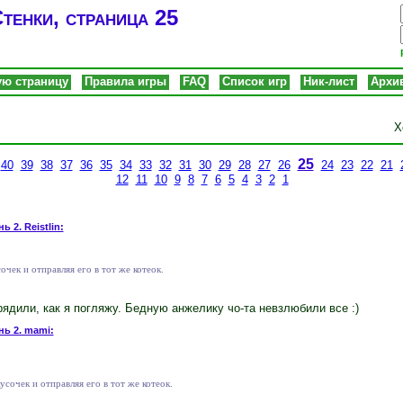
тенки, страница 25
ую страницу
Правила игры
FAQ
Список игр
Ник-лист
Архи
Х
25
40
39
38
37
36
35
34
33
32
31
30
29
28
27
26
24
23
22
21
12
11
10
9
8
7
6
5
4
3
2
1
ь 2. Reistlin:
очек и отправляя его в тот же котеок.
ядили, как я погляжу. Бедную анжелику чо-та невзлюбили все :)
нь 2. mami:
усочек и отправляя его в тот же котеок.