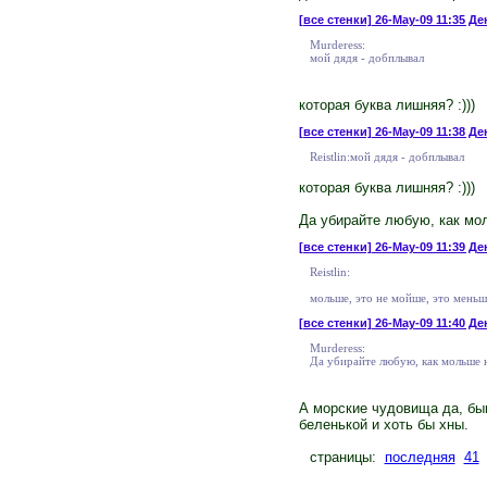
[все стенки]
26-May-09 11:35 Ден
Murderess:
мой дядя - добплывал
которая буква лишняя? :)))
[все стенки]
26-May-09 11:38 Де
Reistlin:мой дядя - добплывал
которая буква лишняя? :)))
Да убирайте любую, как мол
[все стенки]
26-May-09 11:39 Де
Reistlin:
мольше, это не мойше, это меньше
[все стенки]
26-May-09 11:40 Ден
Murderess:
Да убирайте любую, как мольше нр
А морские чудовища да, быв
беленькой и хоть бы хны.
страницы:
последняя
41