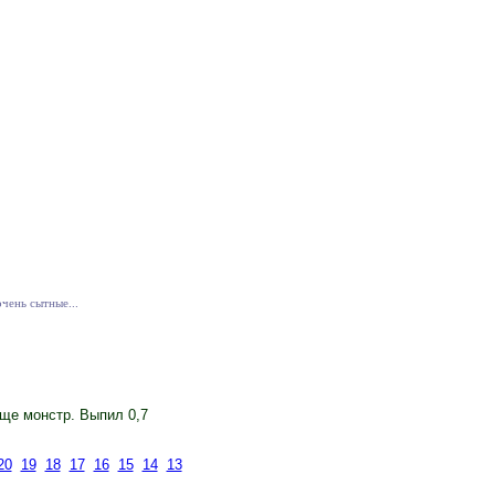
очень сытные...
аще монстр. Выпил 0,7
20
19
18
17
16
15
14
13