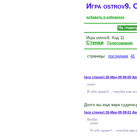
Игра ostrov9. С
добавить в избранное
На главн
Игра ostrov9, Ход 11
Стенки
Голосование
страницы:
последняя
41
[все стенки]
26-May-09 09:00 Ден
mami:
И тебе привет!, - отрубая еще кус
Долго вы еще вера судили-р
[все стенки]
26-May-09 09:01 Де
Reistlin:
mami:
И тебе привет!, - отрубая еще к