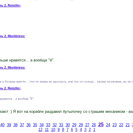
ь 2. Reistlin:
нь 2. Murderess:
ьше нравится... а вообще "б".
нь 2. Murderess:
 и больше вместе... что-то никак не проснусь, или это от голода... ежики поллезные, но не 
ь 2. Reistlin:
авится... а вообще "б".
ают :) Я вот на корабле раздавил бутылочку со страшим механиком - в
25
40
39
38
37
36
35
34
33
32
31
30
29
28
27
26
24
23
22
21
12
11
10
9
8
7
6
5
4
3
2
1