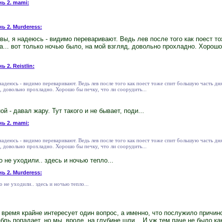
нь 2. mami:
нь 2. Murderess:
ивы, я надеюсь - видимо переваривают. Ведь лев после того как поест т
а... вот только ночью было, на мой взгляд, довольно прохладно. Хорошо 
ь 2. Reistlin:
 надеюсь - видимо переваривают. Ведь лев после того как поест тоже спит большую часть дня
, довольно прохладно. Хорошо бы печку, что ли соорудить...
й - давал жару. Тут такого и не бывает, поди...
нь 2. mami:
 надеюсь - видимо переваривают. Ведь лев после того как поест тоже спит большую часть дня
, довольно прохладно. Хорошо бы печку, что ли соорудить...
о не уходили.. здесь и ночью тепло...
нь 2. Murderess:
о не уходили.. здесь и ночью тепло...
о время крайне интересует один вопрос, а именно, что послужило причи
бль попадает, но мы, вроде, на глубине шли... И уж тем паче не было ка