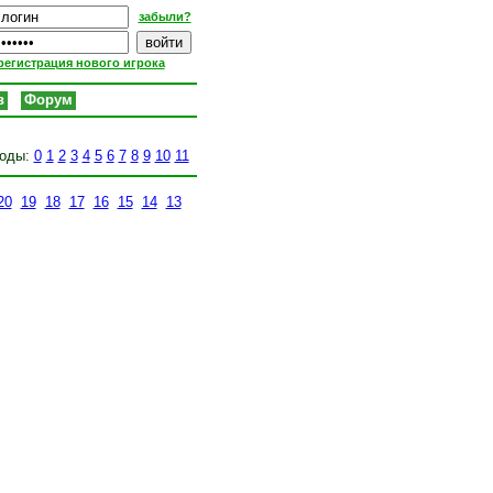
забыли?
регистрация нового игрока
в
Форум
оды:
0
1
2
3
4
5
6
7
8
9
10
11
20
19
18
17
16
15
14
13