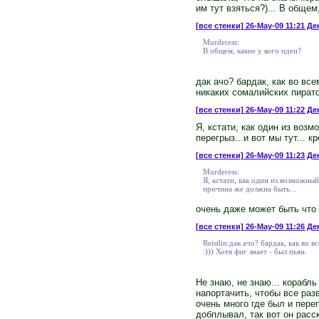
им тут взяться?)... В общем
[все стенки]
26-May-09 11:21 Ден
Murderess:
В общем, какие у кого идеи?
дак ачо? бардак, как во вс
никаких сомалийских пиратов
[все стенки]
26-May-09 11:22 Де
Я, кстати, как один из воз
перегрыз...и вот мы тут... 
[все стенки]
26-May-09 11:23 Де
Murderess:
Я, кстати, как один из возможный
причина же должна быть...
очень даже может быть что э
[все стенки]
26-May-09 11:26 Де
Reistlin:дак ачо? бардак, как во
:))) Хотя фиг знает - был пьян.
Не знаю, не знаю... корабл
напортачить, чтобы все раз
очень много где был и пере
добплывал, так вот он расс