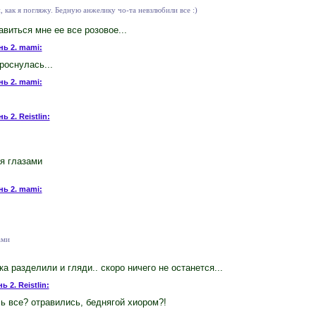
 как я погляжу. Бедную анжелику чо-та невзлюбили все :)
авиться мне ее все розовое...
нь 2. mami:
роснулась...
нь 2. mami:
.
ь 2. Reistlin:
я глазами
нь 2. mami:
ами
а разделили и гляди.. скоро ничего не останется...
ь 2. Reistlin:
ль все? отравились, беднягой хиором?!