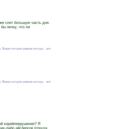
оже спит большую часть дня.
бы печку, что ли
. Какая сегодня дивная погода... вот
. Какая сегодня дивная погода... вот
ной кораблекрушения? Я
ких-либо айсбергов (откуда