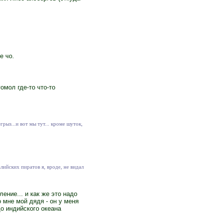
е чо.
омол где-то что-то
рыз...и вот мы тут... кроме шуток,
алийских пиратов я, вроде, не видал
ение... и как же это надо
 мне мой дядя - он у меня
до индийского океана