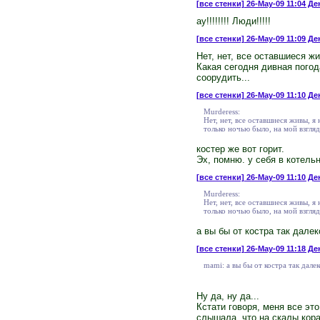
[все стенки]
26-May-09 11:04 Де
ау!!!!!!!! Люди!!!!!
[все стенки]
26-May-09 11:09 Де
Нет, нет, все оставшиеся ж
Какая сегодня дивная погод
соорудить...
[все стенки]
26-May-09 11:10 Ден
Murderess:
Нет, нет, все оставшиеся живы, я
только ночью было, на мой взгляд
костер же вот горит.
Эх, помню. у себя в котельно
[все стенки]
26-May-09 11:10 Де
Murderess:
Нет, нет, все оставшиеся живы, я
только ночью было, на мой взгляд
а вы бы от костра так далек
[все стенки]
26-May-09 11:18 Де
mami: а вы бы от костра так далек
Ну да, ну да...
Кстати говоря, меня все эт
слышала, что на скалы кора