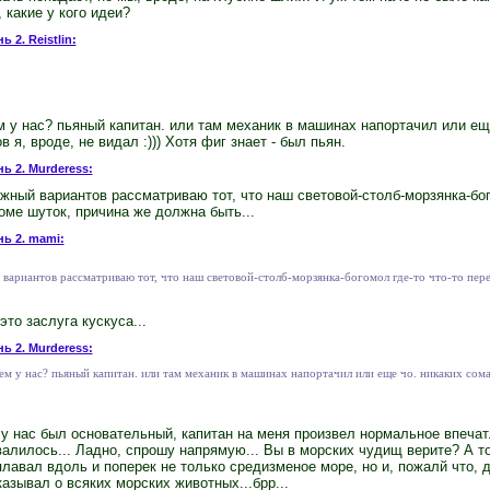
, какие у кого идеи?
ь 2. Reistlin:
ем у нас? пьяный капитан. или там механик в машинах напортачил или ещ
 я, вроде, не видал :))) Хотя фиг знает - был пьян.
нь 2. Murderess:
можный вариантов рассматриваю тот, что наш световой-столб-морзянка-бог
кроме шуток, причина же должна быть...
нь 2. mami:
 вариантов рассматриваю тот, что наш световой-столб-морзянка-богомол где-то что-то перег
то заслуга кускуса...
нь 2. Murderess:
 всем у нас? пьяный капитан. или там механик в машинах напортачил или еще чо. никаких сом
ь у нас был основательный, капитан на меня произвел нормальное впечатл
валилось... Ладно, спрошу напрямую... Вы в морских чудищ верите? А то
плавал вдоль и поперек не только средизменое море, но и, пожалй что, 
казывал о всяких морских животных...брр...