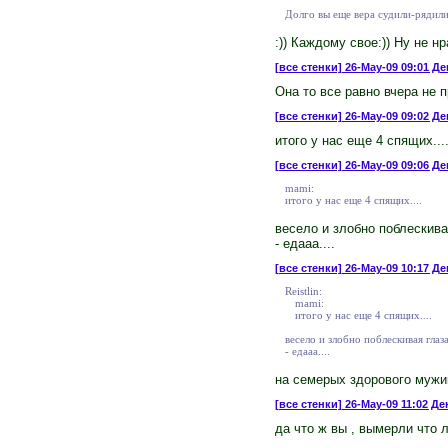
Долго вы еще вера судили-рядили,
:)) Каждому свое:)) Ну не нр
[все стенки]
26-May-09 09:01 Де
Она то все равно вчера не п
[все стенки]
26-May-09 09:02 Де
итого у нас еще 4 спящих...
[все стенки]
26-May-09 09:06 Ден
mami:
итого у нас еще 4 спящих....
весело и злобно поблескива
- едааа....
[все стенки]
26-May-09 10:17 Де
Reistlin:
mami:
итого у нас еще 4 спящих....
весело и злобно поблескивая глаз
- едааа....
на семерых здорового мужик
[все стенки]
26-May-09 11:02 Ден
да что ж вы , вымерли что 