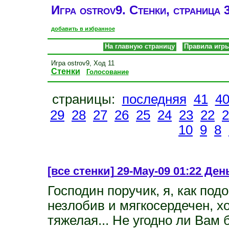
Игра ostrov9. Стенки, страница 
добавить в избранное
На главную страницу
Правила игр
Игра ostrov9, Ход 11
Стенки
Голосование
страницы:
последняя
41
4
29
28
27
26
25
24
23
22
2
10
9
8
[все стенки]
29-May-09 01:22 День
Господин поручик, я, как по
незлобив и мягкосердечен, хо
тяжелая... Не угодно ли Вам 