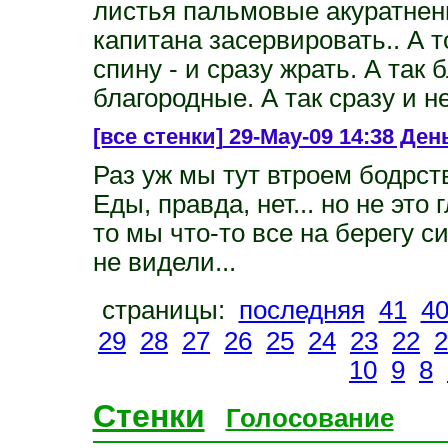
листья пальмовые акуратнень
капитана засервировать.. А т
спину - и сразу жрать. А так 
благородные. А так сразу и н
[все стенки]
29-May-09 14:38 День
Раз уж мы тут втроем бодрст
Еды, правда, нет... но не это
то мы что-то все на берегу с
не видели...
страницы:
последняя
41
4
29
28
27
26
25
24
23
22
2
10
9
8
Стенки
Голосование