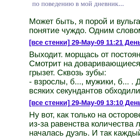
по поведению в мой дневник...
Может быть, я порой и вульга
понятие чуждо. Одним словом
[все стенки]
29-May-09 11:21 День 
Выходит. морщась от постоя
Смотрит на доваривающиеся 
грызет. Сквозь зубы:
- взрослы, б..., мужики, б... 
всяких секундантов обходилис
[все стенки]
29-May-09 13:10 День
Ну вот, как только на осторо
из-за равенства количества л
началась дуэль. И так кажды