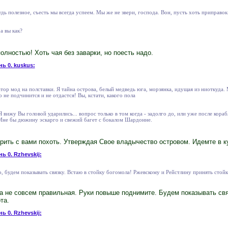
дь полезное, съесть мы всегда успеем. Мы же не звери, господа. Вон, пусть хоть приправок
а вы как?
лностью! Хоть чая без заварки, но поесть надо.
нь 0. kuskus:
атор мод на полставки. Я тайна острова, белый медведь юга, морзянка, идущая из ниоткуда.
о не подчинится и не отдастся! Вы, кстати, какого пола
 вижу Вы головой ударились... вопрос только в том когда - задолго до, или уже после кора
 Мне бы дюжину эскарго и свежий багет с бокалом Шардонне.
рить с вами похоть. Утверждая Свое владычество островом. Идемте в к
ь 0. Rzhevskij:
, будем показывать связку. Встаю в стойку богомола! Ржевскому и Рейстлину принять стойку
а не совсем правильная. Руки повыше поднимите. Будем показывать свя
та.
ь 0. Rzhevskij: