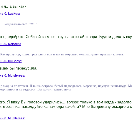
и я.. а вы как?
нь 0. kuskus:
.. Разделывать его!!!!!!!!!
но, одобряю. Собирай за мною трупы, строгай и вари. Будем делать вку
ь 0. Reistlin:
Как прокурор, прям. гражданин вон и так на морского ежа наступил, прыгает, кричит...
нь 0. DuBarry:
вием бы перекусила..
нь 0. Murderess:
ор мод на полставки. Я тайна острова, белый медведь юга, морзянка, идущая из ниоткуда. М
подчинится и не отдастся! Вы, кстати, какого пола
го. Я вижу Вы головой ударились... вопрос только в том когда - задолго
 морзянка, наколдуйте-ка нам еды какой, а? Мне бы дюжину эскарго и с
нь 0. Murderess: