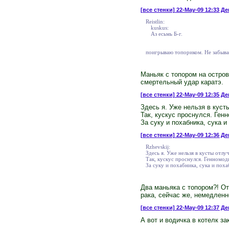
[все стенки]
22-May-09 12:33 Де
Reistlin:
kuskus:
Аз есьмь Б-г.
поигрываю топориком. Не забыва
Маньяк с топором на остров
смертельный удар каратэ.
[все стенки]
22-May-09 12:35 Ден
Здесь я. Уже нельзя в куст
Так, кускус проснулся. Ге
За суку и похабника, сука и
[все стенки]
22-May-09 12:36 Де
Rzhevskij:
Здесь я. Уже нельзя в кусты отлуч
Так, кускус проснулся. Генномо
За суку и похабника, сука и поха
Два маньяка с топором?! От
рака, сейчас же, немедленн
[все стенки]
22-May-09 12:37 Де
А вот и водичка в котелк зак