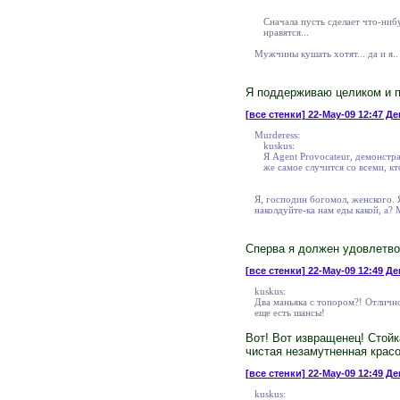
Сначала пусть сделает что-нибу
нравятся...
Мужчины кушать хотят... да и я.. 
Я поддерживаю целиком и по
[все стенки]
22-May-09 12:47 Де
Murderess:
kuskus:
Я Agent Provocateur, демонстр
же самое случится со всеми, кт
Я, господин богомол, женского. Я
наколдуйте-ка нам еды какой, а?
Сперва я должен удовлетво
[все стенки]
22-May-09 12:49 Ден
kuskus:
Два маньяка с топором?! Отлично
еще есть шансы!
Вот! Вот извращенец! Стойк
чистая незамутненная красо
[все стенки]
22-May-09 12:49 Ден
kuskus: