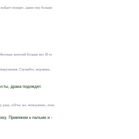
 пойдет поищет...какие ему больше
 Местных жителей больше нет. И то
блекрушения. Слушайте, морзянка,
усты, драка подождет.
 рака, сейчас же, немедленно, пока
зку. Привяжем к пальме и -