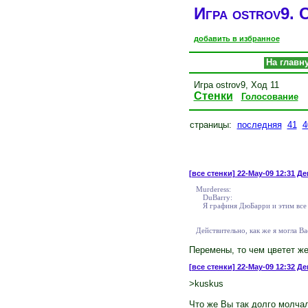
Игра ostrov9. С
добавить в избранное
На главн
Игра ostrov9, Ход 11
Стенки
Голосование
страницы:
последняя
41
4
[все стенки]
22-May-09 12:31 Де
Murderess:
DuBarry:
Я графиня ДюБарри и этим все 
Действительно, как же я могла Вас
Перемены, то чем цветет же
[все стенки]
22-May-09 12:32 Де
>kuskus
Что же Вы так долго молчал