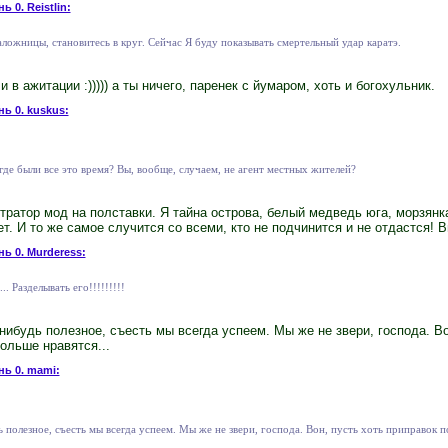
ь 0. Reistlin:
аложницы, становитесь в круг. Сейчас Я буду показывать смертельный удар каратэ.
и в ажитации :))))) а ты ничего, паренек с йумаром, хоть и богохульник.
нь 0. kuskus:
где были все это время? Вы, вообще, случаем, не агент местных жителей?
стратор мод на полставки. Я тайна острова, белый медведь юга, морзянк
. И то же самое случится со всеми, кто не подчинится и не отдастся! Вы
нь 0. Murderess:
.. Разделывать его!!!!!!!!!
нибудь полезное, съесть мы всегда успеем. Мы же не звери, господа. Во
больше нравятся...
нь 0. mami:
 полезное, съесть мы всегда успеем. Мы же не звери, господа. Вон, пусть хоть приправок п