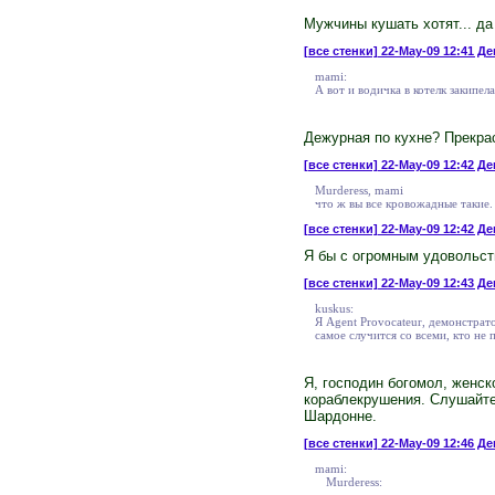
Мужчины кушать хотят... да 
[все стенки]
22-May-09 12:41 Де
mami:
А вот и водичка в котелк закипела.
Дежурная по кухне? Прекрас
[все стенки]
22-May-09 12:42 Ден
Murderess, mami
что ж вы все кровожадные такие. 
[все стенки]
22-May-09 12:42 Де
Я бы с огромным удовольст
[все стенки]
22-May-09 12:43 Де
kuskus:
Я Agent Provocateur, демонстрат
самое случится со всеми, кто не 
Я, господин богомол, женско
кораблекрушения. Слушайте,
Шардонне.
[все стенки]
22-May-09 12:46 Де
mami:
Murderess: