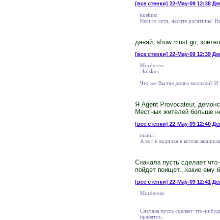
[все стенки]
22-May-09 12:38 Ден
kuskus:
Несите сети, несите рогатины! Н
давай, show must go, зрител
[все стенки]
22-May-09 12:39 Де
Murderess:
>kuskus
Что же Вы так долго молчали? И 
Я Agent Provocateur, демон
Местных жителей больше нет
[все стенки]
22-May-09 12:40 Де
mami:
А вот и водичка в котелк закипела.
Сначала пусть сделает что-
пойдет поищет...какие ему 
[все стенки]
22-May-09 12:41 Де
Murderess:
Сначала пусть сделает что-нибудь
нравятся...