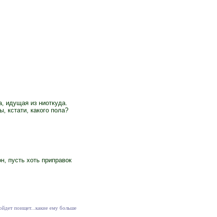
а, идущая из ниоткуда.
, кстати, какого пола?
н, пусть хоть приправок
ойдет поищет...какие ему больше