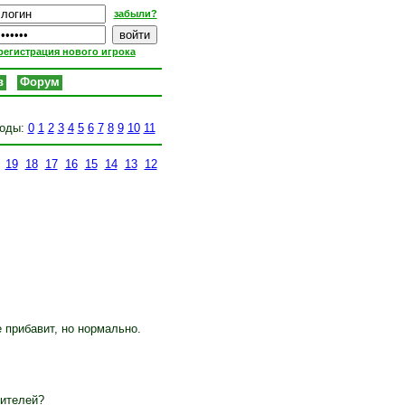
забыли?
регистрация нового игрока
в
Форум
оды:
0
1
2
3
4
5
6
7
8
9
10
11
19
18
17
16
15
14
13
12
е прибавит, но нормально.
жителей?