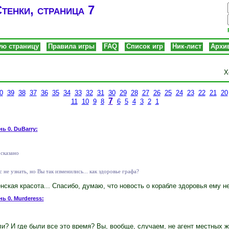
тенки, страница 7
ую страницу
Правила игры
FAQ
Список игр
Ник-лист
Архи
Х
0
39
38
37
36
35
34
33
32
31
30
29
28
27
26
25
24
23
22
21
20
7
11
10
9
8
6
5
4
3
2
1
нь 0. DuBarry:
сказано
 не узнать, но Вы так изменились... как здоровье графа?
нская красота... Спасибо, думаю, что новость о корабле здоровья ему н
нь 0. Murderess:
и? И где были все это время? Вы, вообще, случаем, не агент местных 