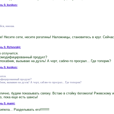
нь 0. kuskus:
йся, юноша.
е! Несите сети, несите рогатины! Наложницы, становитесь в круг. Сейча
ь 0. Rzhevskij:
ы отлучится.
нномодифицированный продукт?
 похабник, вызываю на дуэль! А чорт, саблю-то просрал... Где топорик?
нь 0. kuskus:
ится.
дифицированный продукт?
бник, вызываю на дуэль! А чорт, саблю-то просрал... Где топорик?
лично, будем показывать связку. Встаю в стойку богомола! Ржевскому и
о, пока еще есть шансы!
нь 0. mami:
ипела... Разделывать его!!!!!!!!!