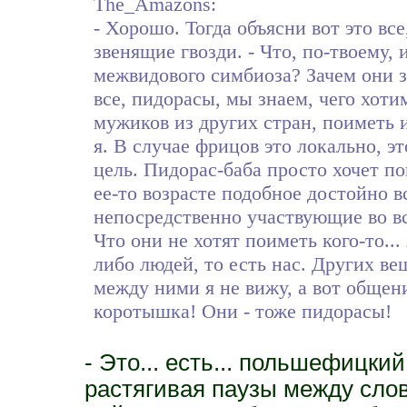
The_Amazons:
- Хорошо. Тогда объясни вот это вс
звенящие гвозди. - Что, по-твоему, 
межвидового симбиоза? Зачем они з
все, пидорасы, мы знаем, чего хоти
мужиков из других стран, поиметь 
я. В случае фрицов это локально, э
цель. Пидорас-баба просто хочет по
ее-то возрасте подобное достойно в
непосредственно участвующие во в
Что они не хотят поиметь кого-то..
либо людей, то есть нас. Других ве
между ними я не вижу, а вот общени
коротышка! Они - тоже пидорасы!
- Это... есть... польшефицкий
растягивая паузы между сло