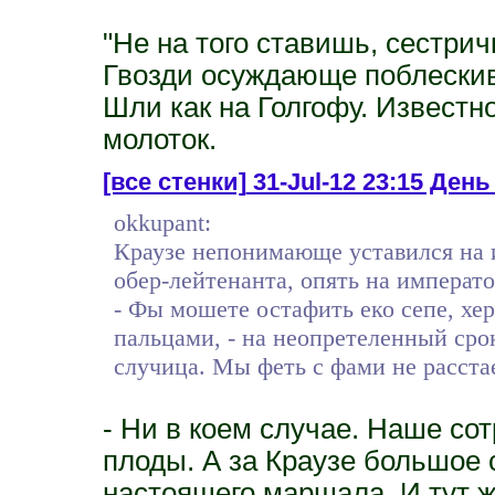
"Не на того ставишь, сестрич
Гвозди осуждающе поблескив
Шли как на Голгофу. Известно
молоток.
[все стенки]
31-Jul-12 23:15 День 
okkupant:
Краузе непонимающе уставился на 
обер-лейтенанта, опять на императ
- Фы мошете остафить еко сепе, хе
пальцами, - на неопретеленный срок
случица. Мы феть с фами не расстае
- Ни в коем случае. Наше с
плоды. А за Краузе большое 
настоящего маршала. И тут ж