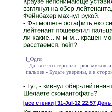
Краузе непонимающе устави
взглянул на обер-лейтенанта
Фейнбахер махнул рукой.
- Фы мошете остафить еко сеп
лейтенант пошевелил пальца
ли какие... м-м-м... крацен 
расстаемся, nein?
l_Ogre:
- Да, все эти герильяс, рюс мужик 
пальцев - Будьте уверены, я в сторо
- Гут, - кивнул обер-лейтенан
Шелаете скомантофать?
[все стенки]
31-Jul-12 22:57 День 