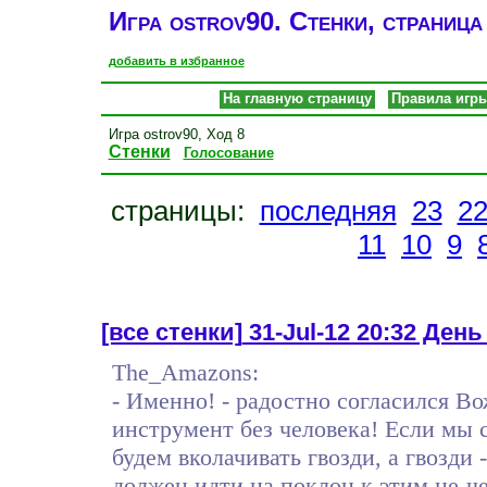
Игра ostrov90. Стенки, страница
добавить в избранное
На главную страницу
Правила игр
Игра ostrov90, Ход 8
Стенки
Голосование
страницы:
последняя
23
2
11
10
9
[все стенки]
31-Jul-12 20:32 День 
The_Amazons:
- Именно! - радостно согласился Во
инструмент без человека! Если мы 
будем вколачивать гвозди, а гвозди 
должен идти на поклон к этим не-ч