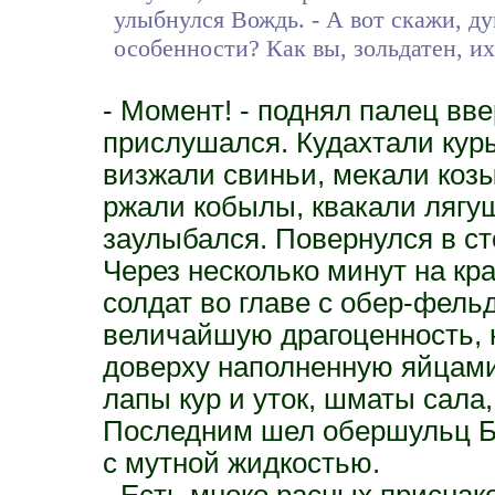
улыбнулся Вождь. - А вот скажи, ду
особенности? Как вы, зольдатен, их
- Момент! - поднял палец вв
прислушался. Кудахтали куры,
визжали свиньи, мекали козы
ржали кобылы, квакали лягу
заулыбался. Повернулся в ст
Через несколько минут на к
солдат во главе с обер-фель
величайшую драгоценность, н
доверху наполненную яйцами
лапы кур и уток, шматы сала
Последним шел обершульц Б
с мутной жидкостью.
- Есть мноко расных приснак