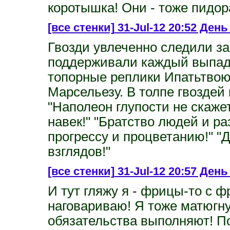
коротышка! Они - тоже пидор
[все стенки]
31-Jul-12 20:52 День
Гвозди увлеченно следили з
поддерживали каждый выпад 
топорные реплики Ипатьтвою
Марсельезу. В толпе гвоздей
"Наполеон глупости не скаже
навек!" "Братство людей и ра
прогрессу и процветанию!" "
взглядов!"
[все стенки]
31-Jul-12 20:57 День 
И тут гляжу я - фрицы-то с 
наговариваю! Я тоже матюгну
обязательства выполняют! По