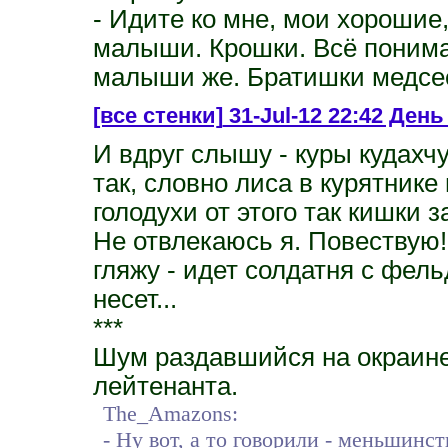
- Идите ко мне, мои хорошие
малыши. Крошки. Всё понимаю
малыши же. Братишки медсе
[все стенки]
31-Jul-12 22:42 День 
И вдруг слышу - куры кудахчу
так, словно лиса в курятнике 
голодухи от этого так кишки з
Не отвлекаюсь я. Повествую! Н
гляжу - идет солдатня с фел
несет...
***
Шум раздавшийся на окраине
лейтенанта.
The_Amazons:
- Ну вот, а то говорили - меньшинст