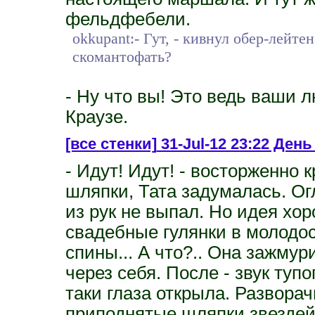
фельдфебели.
okkupant:- Гут, - кивнул обер-лейт
скомантофать?
- Ну что вы! Это ведь ваши
Краузе.
[все стенки]
31-Jul-12 23:22 День 
- Идут! Идут! - восторженно
шляпки, Тата задумалась. Ог
из рук не выпал. Но идея хо
свадебные гулянки в молодос
спины... А что?.. Она зажму
через себя. После - звук тупо
таки глаза открыла. Развора
приподнятые шляпки звездей