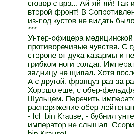
сговор с вра... Ай-яй-яй! Так
второй фронт! В Сопротивлен
из-под кустов не видать было
***
Унтер-офицера медицинской 
противоречивые чувства. С о
стороне от духа казармы и 
грибком ноги солдат. Императ
задницу не щипал. Хотя после
А с другой, француз раз за 
Хорошо еще, с обер-фельдфе
Шульцем. Перечить император
распоряжение обер-лейтенан
- Ich bin Krause, - бубнил унт
император не слышал. Ссорить
bin Krause!