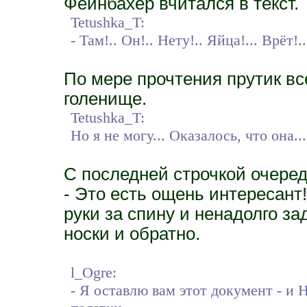
Фейнбахер вчитался в текст.
Tetushka_T:
- Там!.. Он!.. Нету!.. Яйца!... Врёт!..
По мере прочтения прутик вс
голенище.
Tetushka_T:
Но я не могу... Оказалось, что она..
С последней строчкой очеред
- Это есть ощень интересант!
руки за спину и ненадолго за
носки и обратно.
l_Ogre:
- Я оставлю вам этот документ - и 