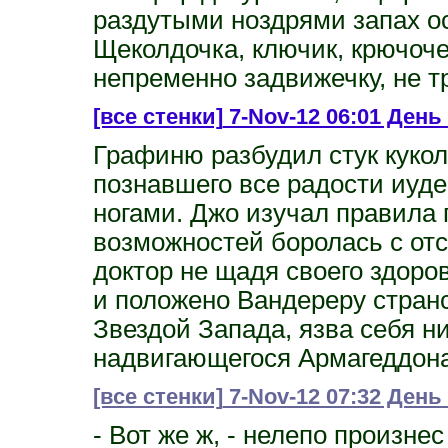
раздутыми ноздрями запах ос
Щеколдочка, ключик, крючочек
непременно задвижечку, не т
[все стенки]
7-Nov-12 06:01 День 
Графиню разбудил стук куколь
познавшего все радости иуд
ногами. Джо изучал правила 
возможностей боролась с отс
доктор не щадя своего здор
и положено Вандереру стран
Звездой Запада, язва себя ни
надвигающегося Армагеддона
[все стенки]
7-Nov-12 07:32 День 
- Вот же ж, - нелепо произн