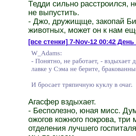
Тедди сильно расстроился, н
не выпустить.
- Джо, дружищще, закопай Б
животных, может он к нам ещ
[все стенки]
7-Nov-12 00:42 День
W_Adams:
- Понятно, не работает, - вздыхает 
лавке у Сэма не берите, бракованны
И бросает тряпичную куклу в очаг.
Агасфер вздыхает.
- Бесполезно, юная мисс. Ду
ожогов кожного покрова, три
отделения лучшего госпиталя