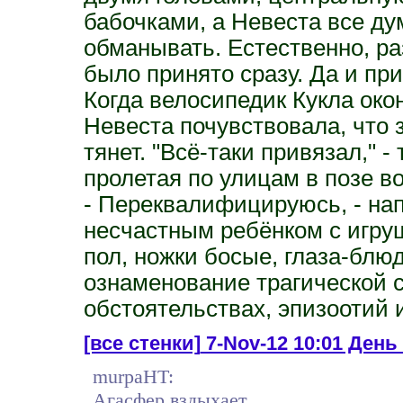
бабочками, а Невеста все дум
обманывать. Естественно, р
было принято сразу. Да и пр
Когда велосипедик Кукла око
Невеста почувствовала, что з
тянет. "Всё-таки привязал," -
пролетая по улицам в позе в
- Переквалифицируюсь, - нап
несчастным ребёнком с игру
пол, ножки босые, глаза-блюд
ознаменование трагической 
обстоятельствах, эпизоотий 
[все стенки]
7-Nov-12 10:01 День
murpaHT:
Агасфер вздыхает.