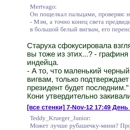
Mertvago:
Он пощелкал пальцами, проверяя: н
- Мэм, а точно конец света предвиди
в большой белый вигвам, его перен
Старуха сфокусировала взгляд
вы тоже из этих...? - графин
индейца.
- А то, что маленький черны
вигвам, только подтверждает
президент будет последним."
Кони утвердительно закивали
[все стенки]
7-Nov-12 17:49 День 
Teddy_Krueger_Junior:
Может лучше рубашечку-мини? Проз