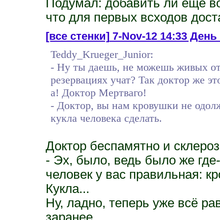
Подумал: добавить ли еще во
что для первых всходов дост
[все стенки]
7-Nov-12 14:33 День 
Teddy_Krueger_Junior:
- Ну ты даешь, не можешь живых от
резервациях учат? Так доктор же это
а! Доктор Мертваго!
- Доктор, вы нам кровушки не одол
кукла человека сделать.
Доктор беспамятно и склероз
- Эх, было, ведь было же где-
человек у вас правильная: к
Кукла...
Ну, ладно, теперь уже всё ра
заранее.