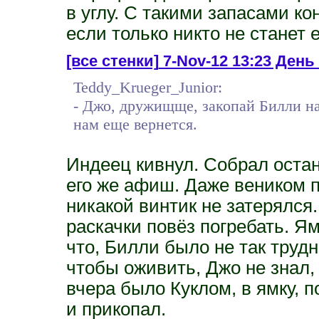
в углу. С такими запасами ко
если только никто не станет е
[все стенки]
7-Nov-12 13:23 День 
Teddy_Krueger_Junior:
- Джо, дружищще, закопай Билли н
нам еще вернется.
Индеец кивнул. Собрал останк
его же афиш. Даже веником 
никакой винтик не затерялся.
раскачки повёз погребать. Я
что, Билли было не так труд
чтобы оживить, Джо не знал,
вчера было Куклом, в ямку,
и прикопал.