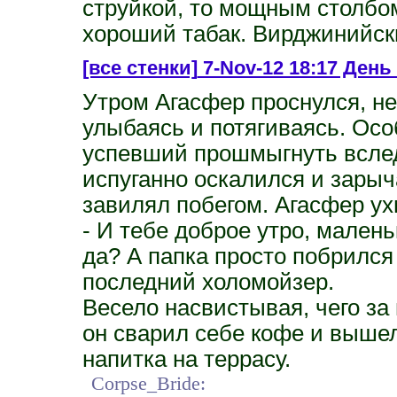
струйкой, то мощным столбом
хороший табак. Вирджинийск
[все стенки]
7-Nov-12 18:17 День
Утром Агасфер проснулся, н
улыбаясь и потягиваясь. Ос
успевший прошмыгнуть вслед
испуганно оскалился и зарыч
завилял побегом. Агасфер у
- И тебе доброе утро, малень
да? А папка просто побрился 
последний холомойзер.
Весело насвистывая, чего за
он сварил себе кофе и выше
напитка на террасу.
Corpse_Bride: