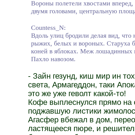
Вороны полетели хвостами вперед, 
двумя головами, центральную площа
Countess_N:
Вдоль улиц бродили делая вид, что 
рыжих, белых и вороных. Старуха б
коней в яблоках. Меж лошадинных 
Пахло навозом.
- Зайн гезунд, киш мир ин тох
света, Армагеддон, таки Апок
это же уже геволт какой-то!
Кофе выплеснулся прямо на 
поджавшую листики жимолос
Агасфер вбежал в дом, перео
ластящееся пюре, и решител