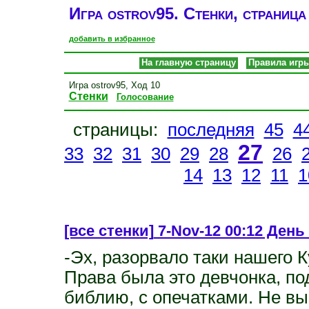
Игра ostrov95. Стенки, страница
добавить в избранное
На главную страницу
Правила игр
Игра ostrov95, Ход 10
Стенки
Голосование
страницы:
последняя
45
4
27
33
32
31
30
29
28
26
14
13
12
11
1
[все стенки]
7-Nov-12 00:12 День 
-Эх, разорвало таки нашего 
Права была это девчонка, п
библию, с опечатками. Не выш