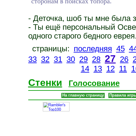
сторонам в поисках топора.
- Деточка, шоб ты мне была з
- Ты ещё персональный Осве
одного старого бедного еврея
страницы:
последняя
45
4
27
33
32
31
30
29
28
26
14
13
12
11
1
Стенки
Голосование
На главную страницу
Правила игр