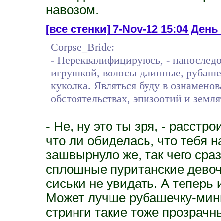
навозом.
[все стенки]
7-Nov-12 15:04 День 
Corpse_Bride:
- Переквалифицируюсь, - напоследо
игрушкой, волосы длинные, рубашеч
куколка. Являться буду в ознамено
обстоятельствах, эпизоотий и земля
- Не, ну это ты зря, - расст
что ли обиделась, что тебя 
зашвырнуло же, так чего сраз
сплошные пуританские девоч
сиськи не увидать. А теперь 
Может лучше рубашечку-мини
стринги такие тоже прозрачн