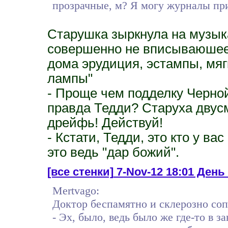
прозрачные, м? Я могу журналы при
Старушка зыркнула на музыка
совершенно не вписываюшеес
дома эрудиция, эстампы, мяг
лампы"
- Проще чем подделку Черной
правда Тедди? Старуха двус
дрейфь! Действуй!
- Кстати, Тедди, это кто у ва
это ведь "дар божий".
[все стенки]
7-Nov-12 18:01 День 
Mertvago:
Доктор беспамятно и склерозно соп
- Эх, было, ведь было же где-то в за