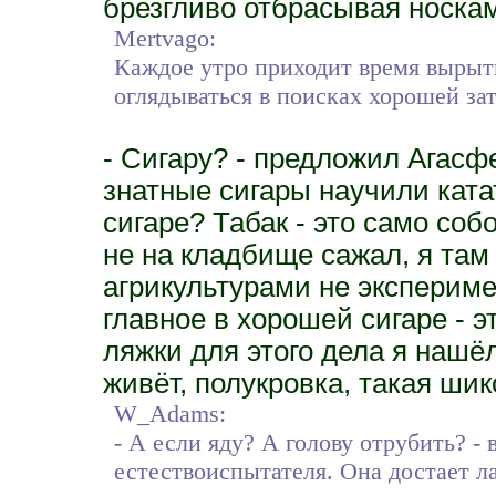
брезгливо отбрасывая носка
Mertvago:
Каждое утро приходит время вырыть 
оглядываться в поисках хорошей за
- Сигару? - предложил Агасф
знатные сигары научили ката
сигаре? Табак - это само собо
не на кладбище сажал, я там
агрикультурами не эксперимен
главное в хорошей сигаре - эт
ляжки для этого дела я нашё
живёт, полукровка, такая шик
W_Adams:
- А если яду? А голову отрубить? - 
естествоиспытателя. Она достает л