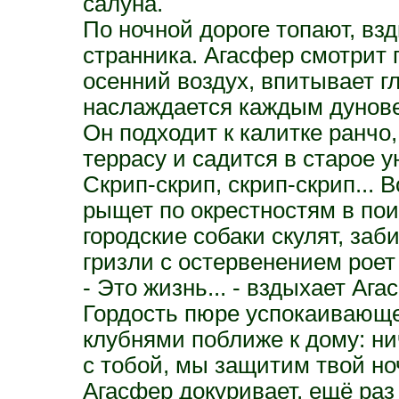
салуна.
По ночной дороге топают, вз
странника. Агасфер смотрит 
осенний воздух, впитывает г
наслаждается каждым дунове
Он подходит к калитке ранчо,
террасу и садится в старое у
Скрип-скрип, скрип-скрип... 
рыщет по окрестностям в пои
городские собаки скулят, за
гризли с остервенением роет
- Это жизнь... - вздыхает Ага
Гордость пюре успокаивающе
клубнями поближе к дому: ни
с тобой, мы защитим твой но
Агасфер докуривает, ещё раз