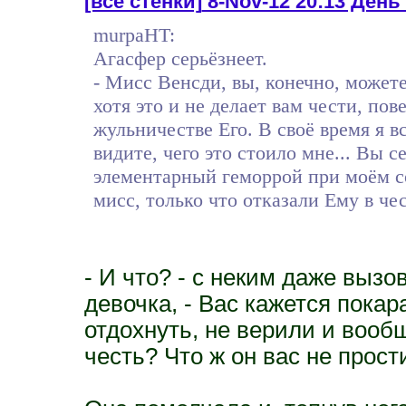
[все стенки]
8-Nov-12 20:13 День
murpaHT:
Агасфер серьёзнеет.
- Мисс Венсди, вы, конечно, может
хотя это и не делает вам чести, пов
жульничестве Его. В своё время я в
видите, чего это стоило мне... Вы с
элементарный геморрой при моём с
мисс, только что отказали Ему в чес
- И что? - с неким даже выз
девочка, - Вас кажется покар
отдохнуть, не верили и вообщ
честь? Что ж он вас не прост