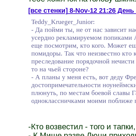
[все стенки]
8-Nov-12 21:26 День
Teddy_Krueger_Junior:
- Да пойми ты, не от нас зависит на
усердно рекламируемом попиками 
еще посмотрим, кто кого. Может е
помидоры. Так что неизвестно кто к
преследование порядочной нечисти
то на чьей стороне?
- А планы у меня есть, вот деду Фр
достопримечательности ноунеймски
плюнуть, по местам боевой славы Г
одноклассничками моими поближе 
-Кто возвестил - того и тапки,
- К Мише разве Люци приходи