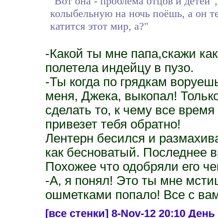
"Вот она - проблема отцов и детей"
колыбельную на ночь поёшь, а он те
катится этот мир, а?"
-Какой ты мне папа,скажи как
полетела индейцу в пузо.
-Ты когда по грядкам воруеш
меня, Джека, выкопал! Тольк
сделать то, к чему все время
привезет тебя обратно!
Лентерн бесился и размахив
как бесноватый. Последнее в
Похожее что одобряли его ч
-А, я понял! Это ты мне мсти
ошметками попало! Все с вам
[все стенки]
8-Nov-12 20:10 День 