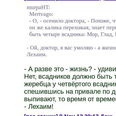
murpaHT:
Mertvago:
- О, - осенило доктора, - Похоже,
он же калика перехожая, знает пе
быть четыре всадника: Мор, Глад,
- Ой, доктор, я вас умоляю - а жизн
Лехаим.
- А разве это - жизнь? - удив
Нет, всадников должно быть 
жеребца у четвёртого всадни
спешившись на привале по до
выпивают, то время от време
- Лехаим!