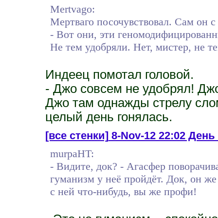
Mertvago:
Мертваго посочувствовал. Сам он с
- Вот они, эти геномодифицирован
Не тем удобряли. Нет, мистер, не те
Индеец помотал головой.
- Джо совсем не удобрял! Дж
Джо там однажды стрелу сло
целый день гонялась.
[все стенки]
8-Nov-12 22:02 День 
murpaHT:
- Видите, док? - Агасфер поворачива
гуманизм у неё пройдёт. Док, он же
с ней что-нибудь, вы же профи!