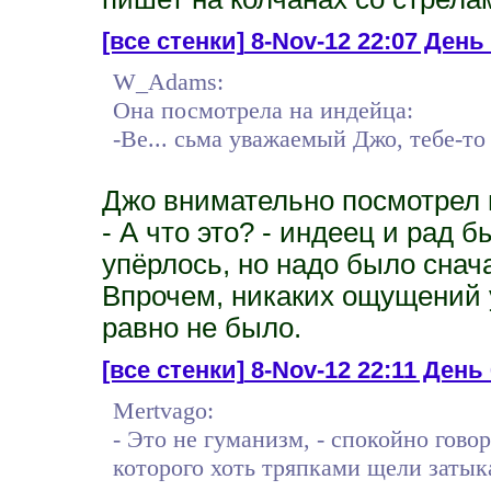
[все стенки]
8-Nov-12 22:07 День 
W_Adams:
Она посмотрела на индейца:
-Ве... сьма уважаемый Джо, тебе-то 
Джо внимательно посмотрел н
- А что это? - индеец и рад б
упёрлось, но надо было снача
Впрочем, никаких ощущений у
равно не было.
[все стенки]
8-Nov-12 22:11 День 
Mertvago:
- Это не гуманизм, - спокойно говор
которого хоть тряпками щели затыка