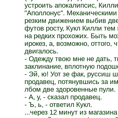
устроить апокалипсис, Килли
"Аполлонус". Механическими 
резким движением выбив две
футов росту, Кукл Килли тем
на редких прохожих. Быть м
ирокез, а, возможно, оттого, 
двигалось.
- Одежду твою мне не дать, 
заклинание, вплотную подоше
- Эй, ю! Уот зе фак, руссиш 
продавец, потянувшись за им
лбом две здоровенные пули.
- А, у, - сказал продавец.
- Ъ, ь, - ответил Кукл.
...через 12 минут из магази