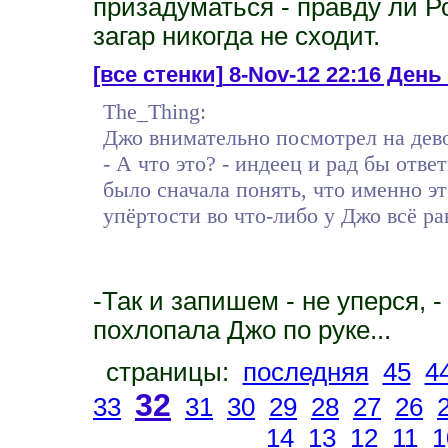
призадуматься - правду ли Ро
загар никогда не сходит.
[все стенки]
8-Nov-12 22:16 День
The_Thing:
Джо внимательно посмотрел на дево
- А что это? - индеец и рад бы отве
было сначала понять, что именно э
упёртости во что-либо у Джо всё ра
-Так и запишем - не уперся, 
похлопала Джо по руке...
страницы:
последняя
45
4
32
33
31
30
29
28
27
26
14
13
12
11
1