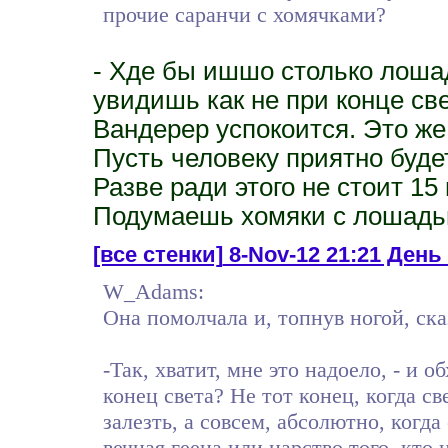
прочие саранчи с хомячками?
- Хде бы ишшо столько лошад
увидишь как не при конце св
Вандерер успокоится. Это же
Пусть человеку приятно буде
Разве ради этого не стоит 15
Подумаешь хомяки с лошадь
[все стенки]
8-Nov-12 21:21 День 
W_Adams:
Она помолчала и, топнув ногой, ска
-Так, хватит, мне это надоело, - и о
конец света? Не тот конец, когда св
залезть, а совсем, абсолютно, когд
вечная геена или царство того, кт