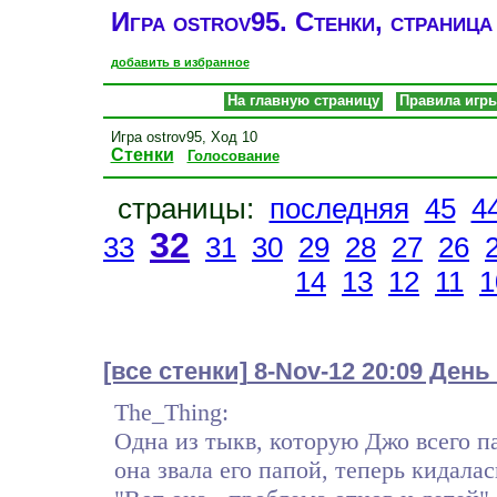
Игра ostrov95. Стенки, страница
добавить в избранное
На главную страницу
Правила игр
Игра ostrov95, Ход 10
Стенки
Голосование
страницы:
последняя
45
4
32
33
31
30
29
28
27
26
14
13
12
11
1
[все стенки]
8-Nov-12 20:09 День 
The_Thing:
Одна из тыкв, которую Джо всего па
она звала его папой, теперь кидалас