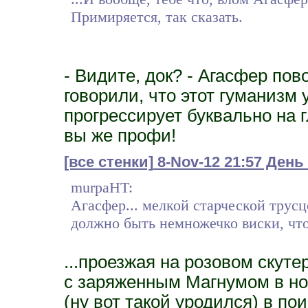
Примиряется, так сказать.
- Видите, док? - Агасфер пов
говорили, что этот гуманизм у
прогрессирует буквально на г
вы же профи!
[все стенки]
8-Nov-12 21:57 День 
murpaHT:
Агасфер... мелкой старческой трусцо
должно быть немножечко виски, чт
...проезжая на розовом скут
с заряженным Магнумом в но
(ну вот такой уродился) в по