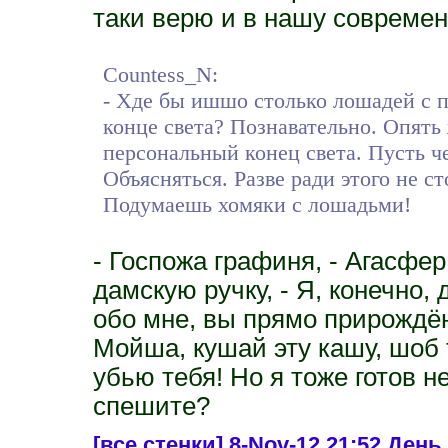
таки верю и в нашу совреме
Countess_N:
- Хде бы ишшо столько лошадей с 
конце света? Познавательно. Опять
персональный конец света. Пусть ч
Объясняться. Разве ради этого не с
Подумаешь хомяки с лошадьми!
- Госпожа графиня, - Агасфе
дамскую ручку, - Я, конечно,
обо мне, вы прямо прирождён
Мойша, кушай эту кашу, шоб 
убью тебя! Но я тоже готов н
спешите?
[все стенки]
8-Nov-12 21:52 День 