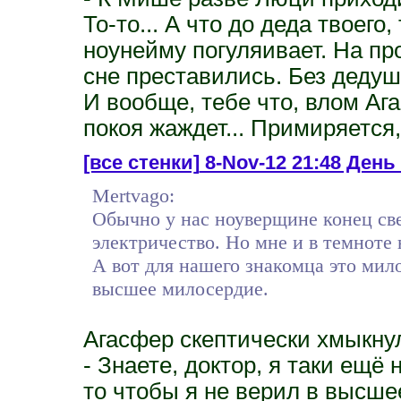
То-то... А что до деда твоего,
ноунейму погуляивает. На пр
сне преставились. Без дедуш
И вообще, тебе что, влом Аг
покоя жаждет... Примиряется,
[все стенки]
8-Nov-12 21:48 День
Mertvago:
Обычно у нас ноуверщине конец све
электричество. Но мне и в темноте
А вот для нашего знакомца это мил
высшее милосердие.
Агасфер скептически хмыкну
- Знаете, доктор, я таки ещё 
то чтобы я не верил в высше