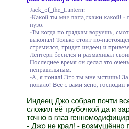
Jack_of_the_Lantern:
-Какой ты мне папа,скажи какой! -
пузо.
-Ты когда по грядкам воруешь, смо
выкопал! Только стоит по-настоящем
стремился, придет индеец и привезе
Лентерн бесился и размахивал сво
Последнее время он делал это очень
неправильным.
-А, я понял! Это ты мне мстишь! З
попало! Все с вами ясно, господин
Индеец Джо собрал почти все
сложил её трубочкой да и за
точно в глаз генномодифици
- Джо не крал! - возмущённо 