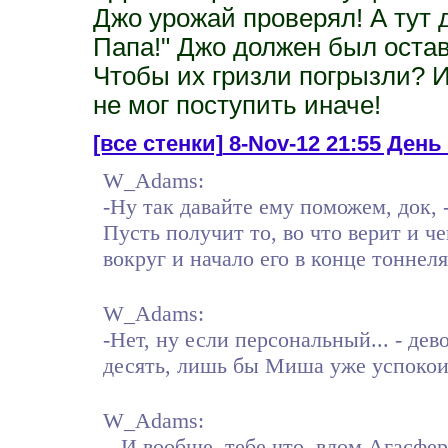
Джо урожай проверял! А тут д
Папа!" Джо должен был остав
Чтобы их гризли погрызли? 
не мог поступить иначе!
[все стенки]
8-Nov-12 21:55 День
W_Adams:
-Ну так давайте ему поможем, док, -
Пусть получит то, во что верит и ч
вокруг и начало его в конце тоннеля
W_Adams:
-Нет, ну если персональный... - дев
десять, лишь бы Миша уже успокоил
W_Adams:
...И вообще, тебе что, влом Агасфе