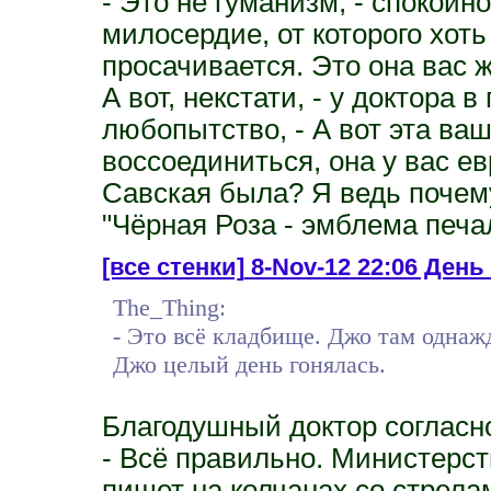
- Это не гуманизм, - спокойно
милосердие, от которого хоть
просачивается. Это она вас 
А вот, некстати, - у доктора 
любопытство, - А вот эта ваш
воссоединиться, она у вас е
Савская была? Я ведь почем
"Чёрная Роза - эмблема печа
[все стенки]
8-Nov-12 22:06 День 
The_Thing:
- Это всё кладбище. Джо там однаж
Джо целый день гонялась.
Благодушный доктор согласно
- Всё правильно. Министерст
пишет на колчанах со стрелам