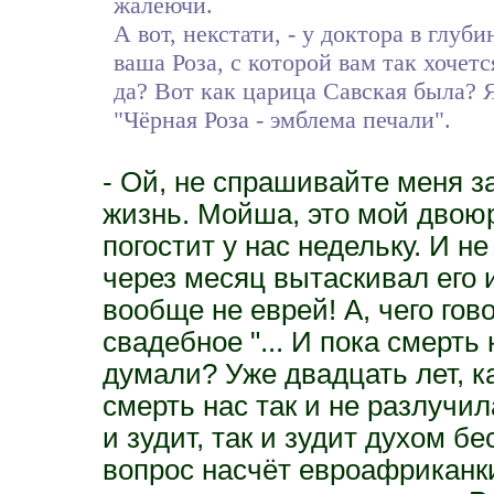
жалеючи.
А вот, некстати, - у доктора в глуб
ваша Роза, с которой вам так хочет
да? Вот как царица Савская была? 
"Чёрная Роза - эмблема печали".
- Ой, не спрашивайте меня з
жизнь. Мойша, это мой двою
погостит у нас недельку. И не
через месяц вытаскивал его и
вообще не еврей! А, чего гов
свадебное "... И пока смерть
думали? Уже двадцать лет, к
смерть нас так и не разлучил
и зудит, так и зудит духом б
вопрос насчёт евроафриканки