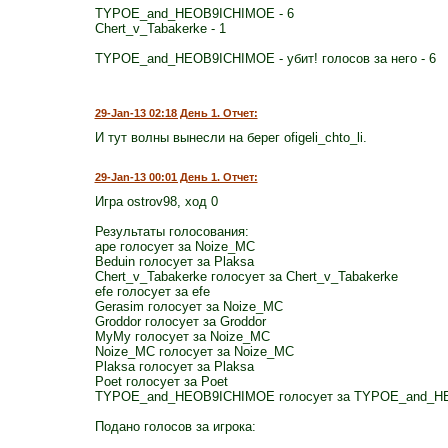
TYPOE_and_HEOB9ICHIMOE - 6
Chert_v_Tabakerke - 1
TYPOE_and_HEOB9ICHIMOE - убит! голосов за него - 6
29-Jan-13 02:18 День 1. Отчет:
И тут волны вынесли на берег ofigeli_chto_li.
29-Jan-13 00:01 День 1. Отчет:
Игра ostrov98, ход 0
Результаты голосования:
ape голосует за Noize_MC
Beduin голосует за Plaksa
Chert_v_Tabakerke голосует за Chert_v_Tabakerke
efe голосует за efe
Gerasim голосует за Noize_MC
Groddor голосует за Groddor
MyMy голосует за Noize_MC
Noize_MC голосует за Noize_MC
Plaksa голосует за Plaksa
Poet голосует за Poet
TYPOE_and_HEOB9ICHIMOE голосует за TYPOE_and_
Подано голосов за игрока: