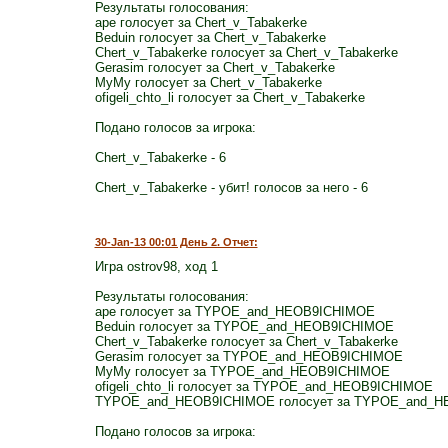
Результаты голосования:
ape голосует за Chert_v_Tabakerke
Beduin голосует за Chert_v_Tabakerke
Chert_v_Tabakerke голосует за Chert_v_Tabakerke
Gerasim голосует за Chert_v_Tabakerke
MyMy голосует за Chert_v_Tabakerke
ofigeli_chto_li голосует за Chert_v_Tabakerke
Подано голосов за игрока:
Chert_v_Tabakerke - 6
Chert_v_Tabakerke - убит! голосов за него - 6
30-Jan-13 00:01 День 2. Отчет:
Игра ostrov98, ход 1
Результаты голосования:
ape голосует за TYPOE_and_HEOB9ICHIMOE
Beduin голосует за TYPOE_and_HEOB9ICHIMOE
Chert_v_Tabakerke голосует за Chert_v_Tabakerke
Gerasim голосует за TYPOE_and_HEOB9ICHIMOE
MyMy голосует за TYPOE_and_HEOB9ICHIMOE
ofigeli_chto_li голосует за TYPOE_and_HEOB9ICHIMOE
TYPOE_and_HEOB9ICHIMOE голосует за TYPOE_and_
Подано голосов за игрока: