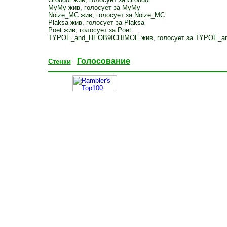
MyMy жив, голосует за MyMy
Noize_MC жив, голосует за Noize_MC
Plaksa жив, голосует за Plaksa
Poet жив, голосует за Poet
TYPOE_and_HEOB9ICHIMOE жив, голосует за TYPOE_
Голосование
Стенки