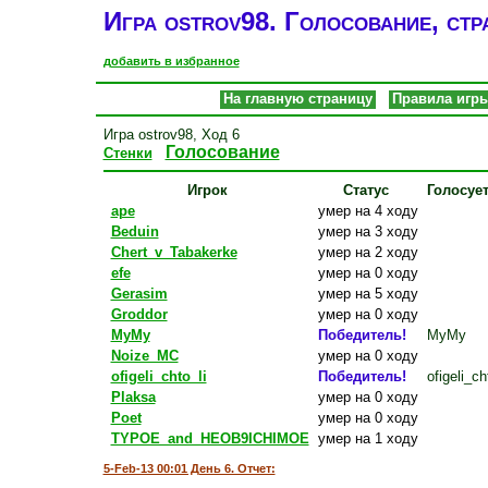
Игра ostrov98. Голосование, стр
добавить в избранное
На главную страницу
Правила игр
Игра ostrov98, Ход 6
Голосование
Стенки
Игрок
Статус
Голосует
ape
умер на 4 ходу
Beduin
умер на 3 ходу
Chert_v_Tabakerke
умер на 2 ходу
efe
умер на 0 ходу
Gerasim
умер на 5 ходу
Groddor
умер на 0 ходу
MyMy
Победитель!
MyMy
Noize_MC
умер на 0 ходу
ofigeli_chto_li
Победитель!
ofigeli_ch
Plaksa
умер на 0 ходу
Poet
умер на 0 ходу
TYPOE_and_HEOB9ICHIMOE
умер на 1 ходу
5-Feb-13 00:01 День 6. Отчет: