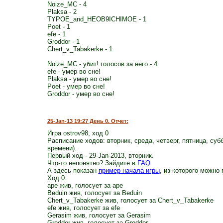
Noize_MC - 4
Plaksa - 2
TYPOE_and_HEOB9ICHIMOE - 1
Poet - 1
efe - 1
Groddor - 1
Chert_v_Tabakerke - 1
Noize_MC - убит! голосов за него - 4
efe - умер во сне!
Plaksa - умер во сне!
Poet - умер во сне!
Groddor - умер во сне!
25-Jan-13 19:27 День 0. Отчет:
Игра ostrov98, ход 0
Расписание ходов: вторник, среда, четверг, пятница, суб
времени).
Первый ход - 29-Jan-2013, вторник.
Что-то непонятно? Зайдите в
FAQ
А здесь показан
пример начала игры
, из которого можно 
Ход 0.
ape жив, голосует за ape
Beduin жив, голосует за Beduin
Chert_v_Tabakerke жив, голосует за Chert_v_Tabakerke
efe жив, голосует за efe
Gerasim жив, голосует за Gerasim
Groddor жив, голосует за Groddor