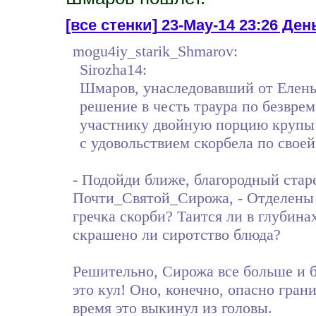
[все стенки]
23-May-14 23:26 День
mogu4iy_starik_Shmarov:
Sirozha14:
Шмаров, унаследовавший от Елены
решение в честь траура по безвре
участнику двойную порцию крупы 
с удовольствием скорбела по свое
- Подойди ближе, благородный стар
Почти_Святой_Сирожа, - Отделены 
гречка скорби? Таится ли в глубин
скрашено ли сиротство блюда?
Решительно, Сирожа все больше и б
это кул! Оно, конечно, опасно гра
время это выкинул из головы.