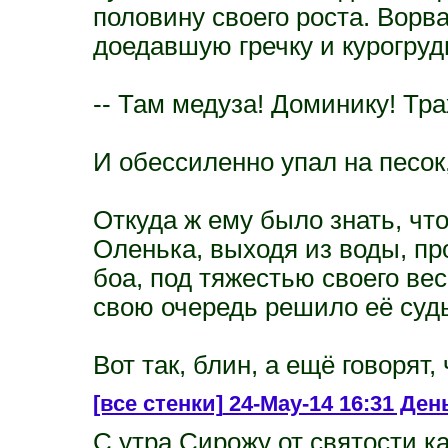
половину своего роста. Вор
доедавшую гречку и курогрудь
-- Там медуза! Доминику! Трах!
И обессиленно упал на песок
Откуда ж ему было знать, ч
Оленька, выходя из воды, пр
боа, под тяжестью своего вес
свою очередь решило её судь
Вот так, блин, а ещё говорят,
[все стенки]
24-May-14 16:31 День
С утра Сирожу от святости к