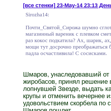
[все стенки]
23-May-14 23:13 Ден
Sirozha14:
Почти_Святой_Сирожа шумно сглотн
магазинный вареник с плевком смета
раз кокос подкатила? Ах, шарик, ах
мощи тут досрочно преображаться б
падла осчастливила! С сосисками.
Шмаров, унаследовавший от 
жиробасов, принял решение в
лопнувшей Звезде, выдать к
крупы и отменить вечернее 
удовольствием скорбела по с
Шмаров пошлет.