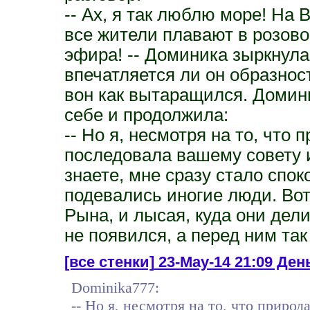
-- Ах, я так люблю море! На 
все жители плавают в розово
эфира! -- Доминика зыркнула
впечатляется ли он образнос
вон как вытаращился. Домин
себе и продолжила:
-- Но я, несмотря на то, что 
последовала вашему совету и
знаете, мне сразу стало спок
подевались иногие люди. Вот
Рына, и лысая, куда они дели
не появился, а перед ним так
[все стенки]
23-May-14 21:09 День
Dominika777:
-- Но я, несмотря на то, что природ