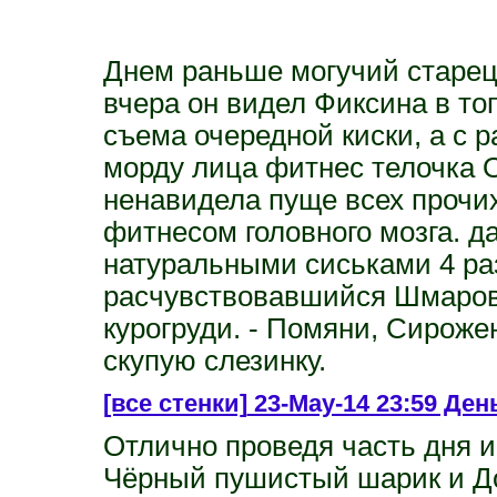
Днем раньше могучий старец
вчера он видел Фиксина в т
съема очередной киски, а с 
морду лица фитнес телочка О
ненавидела пуще всех прочих
фитнесом головного мозга. да
натуральными сиськами 4 ра
расчувствовавшийся Шмаров
курогруди. - Помяни, Сироже
скупую слезинку.
[все стенки]
23-May-14 23:59 День
Отлично проведя часть дня и
Чёрный пушистый шарик и Д