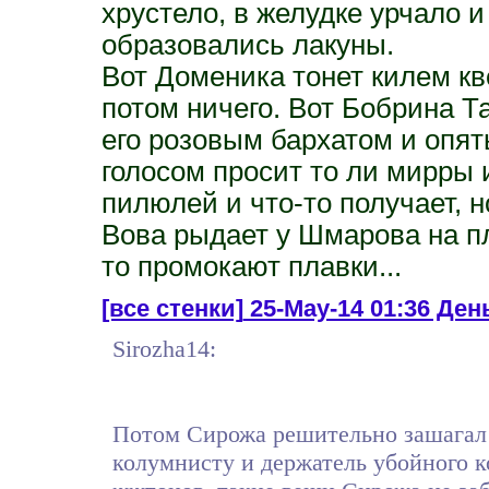
хрустело, в желудке урчало и
образовались лакуны.
Вот Доменика тонет килем кв
потом ничего. Вот Бобрина Т
его розовым бархатом и опя
голосом просит то ли мирры 
пилюлей и что-то получает,
Вова рыдает у Шмарова на пл
то промокают плавки...
[все стенки]
25-May-14 01:36 Ден
Sirozha14:
Потом Сирожа решительно зашагал 
колумнисту и держатель убойного к