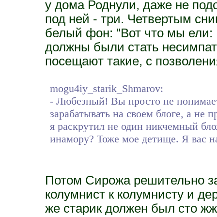
у дома Роднули, даже не под
под ней - три. Четвертым сн
белый фон: "Вот что мы ели:
должны были стать несимпат
посещают такие, с позволения
mogu4iy_starik_Shmarov:
- Любезный! Вы просто не понимает
зарабатывать на своем блоге, а не 
я раскрутил не один никчемный бло
инамору? Тоже мое детище. Я вас на
Потом Сирожа решительно за
колумнист к колумнисту и де
же старик должен был сто жж