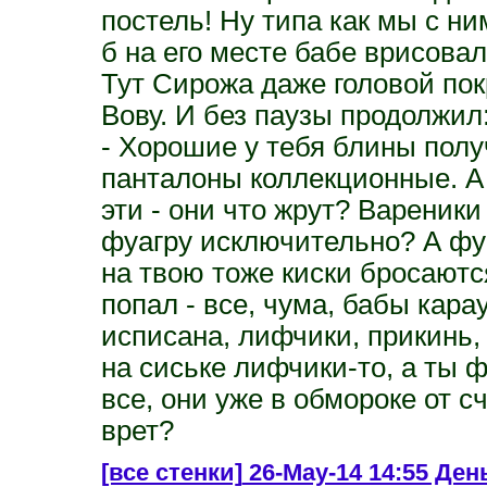
постель! Ну типа как мы с ни
б на его месте бабе врисовал
Тут Сирожа даже головой пок
Вову. И без паузы продолжил
- Хорошие у тебя блины полу
панталоны коллекционные. А
эти - они что жрут? Вареник
фуагру исключительно? А фуа
на твою тоже киски бросаютс
попал - все, чума, бабы кара
исписана, лифчики, прикинь,
на сиське лифчики-то, а ты
все, они уже в обмороке от с
врет?
[все стенки]
26-May-14 14:55 День