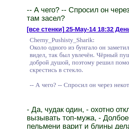
-- А чего? -- Спросил он чере
там засел?
[все стенки]
25-May-14 18:32 День
Cherny_Pushisty_Sharik:
Около одного из бунгало он заметил
видел, так был увлечён. Чёрный п
доброй душой, поэтому решил помоч
скрестись в стекло.
-- А чего? -- Спросил он через неко
- Да, чудак один, - охотно о
вызывать топ-мужа, - Долбое
пельмени варит и блины дела