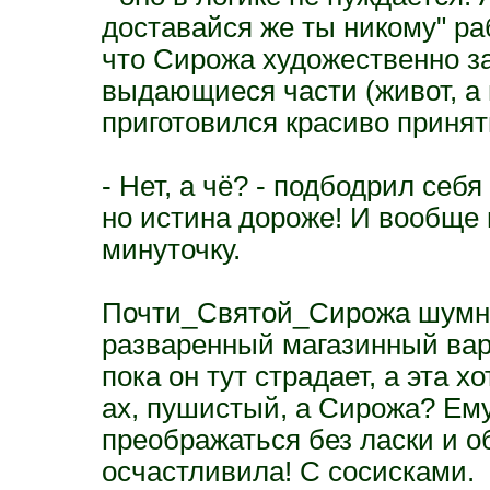
доставайся же ты никому" ра
что Сирожа художественно з
выдающиеся части (живот, а 
приготовился красиво приня
- Нет, а чё? - подбодрил себ
но истина дороже! И вообще 
минуточку.
Почти_Святой_Сирожа шумно 
разваренный магазинный вар
пока он тут страдает, а эта х
ах, пушистый, а Сирожа? Ему
преображаться без ласки и о
осчастливила! С сосисками.