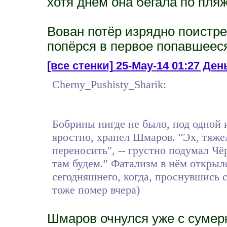
хотя днём она бегала по пляж
Вован потёр изрядно поистр
попёрся в первое попавшееся
[все стенки]
25-May-14 01:27 Ден
Cherny_Pushisty_Sharik:
Бобрины нигде не было, под одной 
яростно, храпел Шмаров. "Эх, тяжел
переносить", -- грустно подумал Ч
там будем." Фатализм в нём открыл
сегодняшнего, когда, проснувшись 
тоже помер вчера)
Шмаров очнулся уже с сумерк