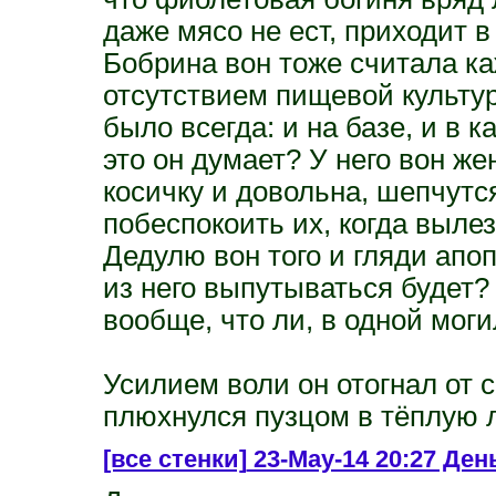
даже мясо не ест, приходит в
Бобрина вон тоже считала к
отсутствием пищевой культур
было всегда: и на базе, и в к
это он думает? У него вон же
косичку и довольна, шепчутся
побеспокоить их, когда вылез
Дедулю вон того и гляди апоп
из него выпутываться будет? А
вообще, что ли, в одной мог
Усилием воли он отогнал от 
плюхнулся пузцом в тёплую л
[все стенки]
23-May-14 20:27 День