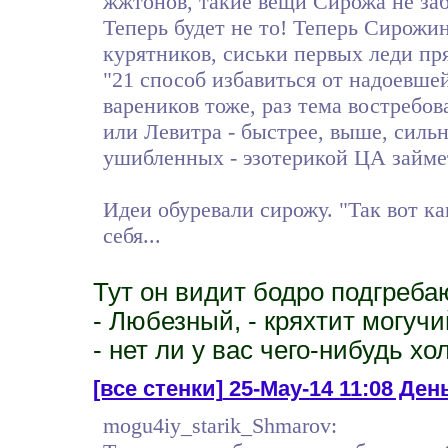
жжтонов, такие вещи Сирожа не заб
Теперь будет не то! Теперь Сирожи
курятников, сиськи первых леди пр
"21 способ избавиться от надоевшей
вареников тоже, раз тема востребо
или Левитра - быстрее, выше, сильн
ушибленных - эзотерикой ЦА займет
Идеи обуревали сирожу. "Так вот ка
себя...
Тут он видит бодро подгреба
- Любезный, - кряхтит могуч
- нет ли у вас чего-нибудь х
[все стенки]
25-May-14 11:08 День
mogu4iy_starik_Shmarov: