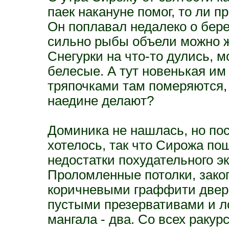
паек накануне помог, то ли п
Он поплавал недалеко о бере
сильно рыбы объели можно ж
Снегурки на что-то дулись, 
белесые. А тут новенькая им 
тряпочками там померяются, 
наедине делают?
Доминика не нашлась, но пос
хотелось, так что Сирожа по
недостатки похудательного э
Проломленные потолки, зако
коричневыми граффити двери 
пустыми презервативами и л
мангала - два. Со всех ракур