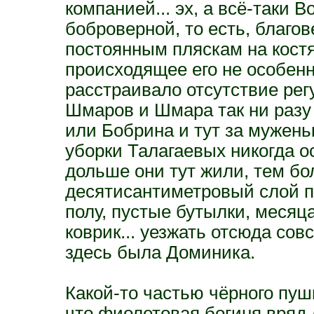
компанией... эх, а всё-таки 
боброверной, то есть, благов
постоянным пляскам на костя
происходящее его не особенн
расстраивало отсутствие рег
Шмаров и Шмара так ни разу 
или Бобрина и тут за муженьк
уборки Талагаевых никогда о
дольше они тут жили, тем бо
десятисантиметровый слой пы
полу, пустые бутылки, месяц
коврик... уезжать отсюда сов
здесь была Доминика.
Какой-то частью чёрного пуш
что фиолетовая богиня вряд 