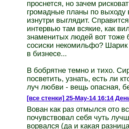
проснется, но зачем рисковат
громадные планы по выходу в 
изнутри выглядит. Справится
интервью там всякие, как ви
знаменитых людей вот тоже б
сосиски некомильфо? Шарик д
в бизнесе...
В бобрятне темно и тихо. С
посветить, узнать, есть ли к
луч любви - вещь опасная, бе
[все стенки]
25-May-14 16:14 День
Вован как раз отмылся ото в
почувствовал себя чуть лучше
ворвался (да и какая разниц