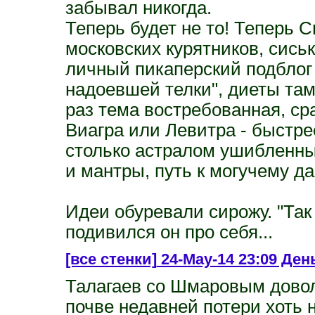
забывал никогда.
Теперь будет не то! Теперь 
московских курятников, сись
личный пикаперский подблог 
надоевшей телки", диеты там
раз тема востребованная, ср
Виагра или Левитра - быстрее
столько астралом ушибленных
и мантры, путь к могучему да
Идеи обуревали сирожу. "Так 
подивился он про себя...
[все стенки]
24-May-14 23:09 День
Талагаев со Шмаровым довол
почве недавней потери хоть 