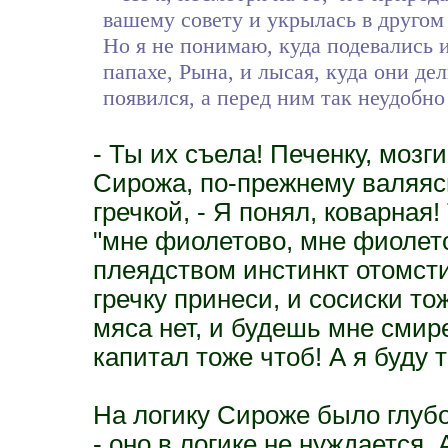
вашему совету и укрылась в другом 
Но я не понимаю, куда подевались 
папахе, Рына, и лысая, куда они де
появился, а перед ним так неудобно
- Ты их съела! Печенку, мозги
Сирожа, по-прежнему валяясь
гречкой, - Я понял, коварная
"мне фиолетово, мне фиолетов
плеядством инстинкт отомсти
гречку принеси, и сосиски то
мяса нет, и будешь мне сми
капитал тоже чтоб! А я буду 
На логику Сироже было глуб
- оно в логике не нуждается. 