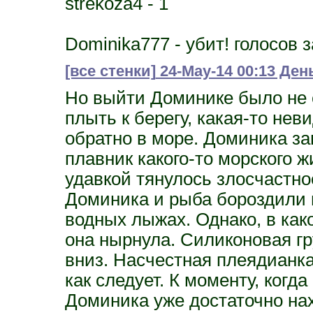
strekoza4 - 1
Dominika777 - убит! голосов за
[все стенки]
24-May-14 00:13 Ден
Но выйти Доминике было не 
плыть к берегу, какая-то нев
обратно в море. Доминика за
плавник какого-то морского ж
удавкой тянулось злосчастно
Доминика и рыба бороздили м
водных лыжах. Однако, в как
она нырнула. Силиконовая гр
вниз. Насчестная плеядианка
как следует. К моменту, когд
Доминика уже достаточно на