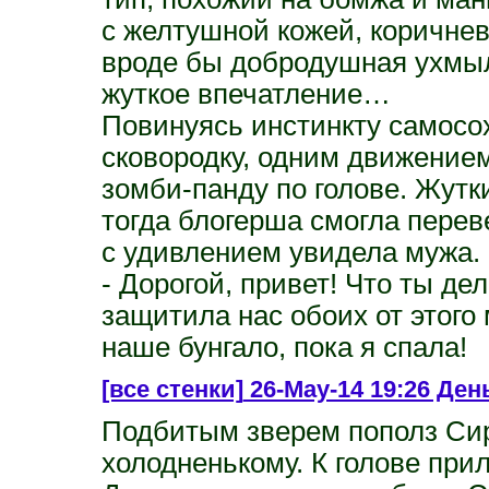
с желтушной кожей, коричнев
вроде бы добродушная ухмыл
жуткое впечатление…
Повинуясь инстинкту самосо
сковородку, одним движением
зомби-панду по голове. Жутк
тогда блогерша смогла пере
с удивлением увидела мужа.
- Дорогой, привет! Что ты де
защитила нас обоих от этого
наше бунгало, пока я спала!
[все стенки]
26-May-14 19:26 День
Подбитым зверем пополз Сир
холодненькому. К голове при