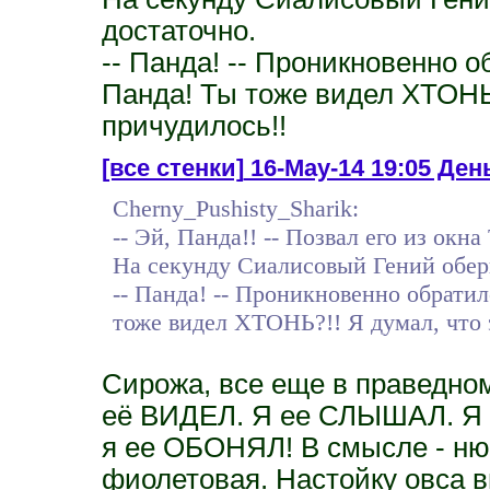
достаточно.
-- Панда! -- Проникновенно 
Панда! Ты тоже видел ХТОНЬ?
причудилось!!
[все стенки]
16-May-14 19:05 День
Cherny_Pushisty_Sharik:
-- Эй, Панда!! -- Позвал его из окн
На секунду Сиалисовый Гений оберн
-- Панда! -- Проникновенно обрати
тоже видел ХТОНЬ?!! Я думал, что 
Сирожа, все еще в праведном
её ВИДЕЛ. Я ее СЛЫШАЛ. Я с
я ее ОБОНЯЛ! В смысле - нюх
фиолетовая. Настойку овса 