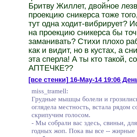
Бритву Жиллет, двойное лезв
проекцию сникерса тоже того
тут одна ходит-вибрирует? 
на проекцию сникерса бы точ
заманивать? Стихи плохо ра
как и видит, но в кустах, а с
эта сперла! А ты кто такой,
АПТЕЧКЕ??
[все стенки]
16-May-14 19:06 Ден
miss_tramell:
Грудные мышцы болели и грозились 
оглядела местность, встала рядом
скрипучим голосом.
- Мы собрали вас здесь, свиньи, дл
годных жоп. Пока вы все -- жирные 