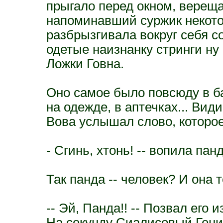
прыгало перед окном, вереща
напоминавший суржик некото
разбрызгивала вокруг себя 
одетые наизнанку стринги ну
Ложки Говна.
Оно самое было повсюду в ба
на одежде, в аптечках... Вид
Вова услышал слово, которое
- Сгинь, хтонь! -- вопила па
Так панда -- человек? И она
-- Эй, Панда!! -- Позвал его 
На секунду Сиалисовый Гени