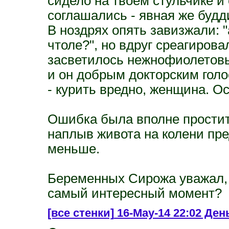
сидело на твоем стульчике и 
соглашались - явная же будд
В ноздрях опять завизжали: 
чтоле?", но вдруг среагиров
засветилось нежнофиолетовы
и он добрым докторским голо
- курить вредно, женщина. О
Ошибка была вполне простит
наплыв живота на колени пре
меньше.
Беременных Сирожа уважал, н
самый интересный момент?
[все стенки]
16-May-14 22:02 День