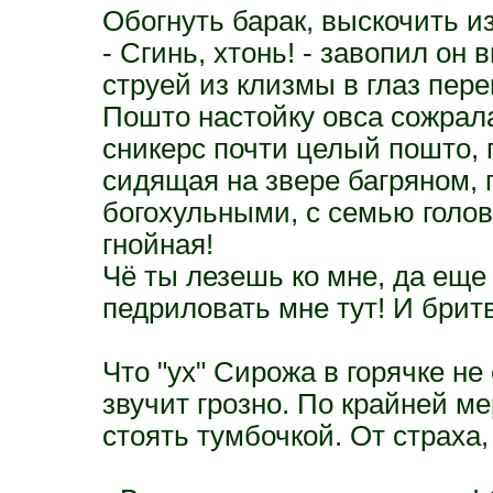
Обогнуть барак, выскочить из
- Сгинь, хтонь! - завопил он
струей из клизмы в глаз пер
Пошто настойку овса сожрала
сникерс почти целый пошто, 
сидящая на звере багряном,
богохульными, с семью голов
гнойная!
Чё ты лезешь ко мне, да еще
педриловать мне тут! И бритву
Что "ух" Сирожа в горячке не
звучит грозно. По крайней м
стоять тумбочкой. От страха,