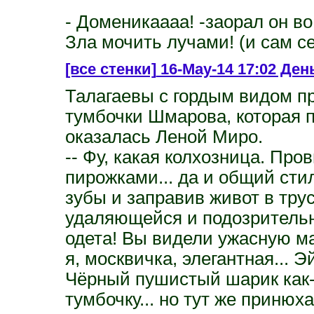
- Доменикаааа! -заорал он во
Зла мочить лучами! (и сам се
[все стенки]
16-May-14 17:02 День
Талагаевы с гордым видом 
тумбочки Шмарова, которая
оказалась Леной Миро.
-- Фу, какая колхозница. Про
пирожками... да и общий сти
зубы и заправив живот в тру
удаляющейся и подозрительно
одета! Вы видели ужасную ма
я, москвичка, элегантная... Эй
Чёрный пушистый шарик как-
тумбочку... но тут же принюха