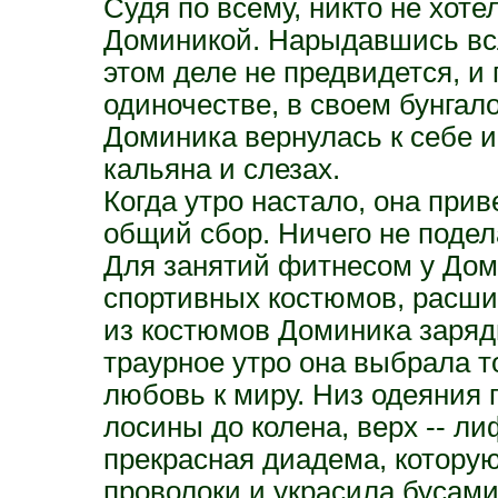
Судя по всему, никто не хот
Доминикой. Нарыдавшись всл
этом деле не предвидется, и
одиночестве, в своем бунгал
Доминика вернулась к себе и
кальяна и слезах.
Когда утро настало, она прив
общий сбор. Ничего не подел
Для занятий фитнесом у Дом
спортивных костюмов, расш
из костюмов Доминика заряди
траурное утро она выбрала то
любовь к миру. Низ одеяния
лосины до колена, верх -- л
прекрасная диадема, котору
проволоки и украсила бусами