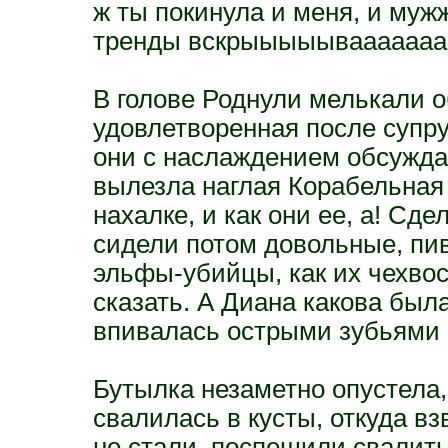
ж ты покинула и меня, и мужж
тренды вскрыыыыываааааааа
В голове Роднули мелькали о
удовлетворенная после супру
они с наслаждением обсужда
вылезла наглая Корабельная 
нахалке, и как они ее, а! Сд
сидели потом довольные, пив
эльфы-убийцы, как их чехвос
сказать. А Диана какова была
впивалась острыми зубьями
Бутылка незаметно опустела
свалилась в кусты, откуда в
не стали, поспешили свалить