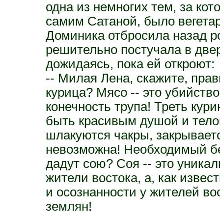
одна из немногих тем, за ко
самим Сатаной, было вегета
Доминика отбросила назад р
решительно постучала в двер
дожидаясь, пока ей откроют:
-- Милая Лена, скажите, прав
курица? Мясо -- это убийство
конечность трупа! Треть кури
быть красивым душой и телом
шлакуются чакры, закрываетс
невозможна! Необходимый бе
дадут сою? Соя -- это уника
жители востока, а, как извес
и осознанности у жителей во
землян!