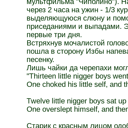
мультфильма "Чиполино"). Н
через 2 часа на ужин - 1/3 ку
выделяющуюся слюну и помо
приседаниями и выпадами. Эт
первые три дня.
Встряхнув мочалистой голов
пошла в сторону Избы напев
песенку.
Лишь чайки да черепахи мог
"Thirteen little nigger boys went
One choked his little self, and
Twelve little nigger boys sat up 
One overslept himself, and then
Старик с красным лицом одо