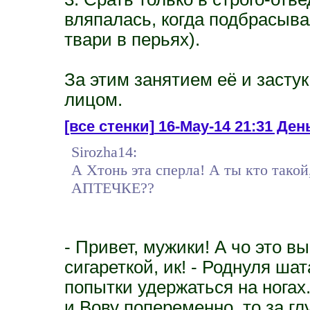
вляпалась, когда подбрасыва
твари в перьях).
За этим занятием её и заст
лицом.
[все стенки]
16-May-14 21:31 День
Sirozha14:
А Хтонь эта сперла! А ты кто тако
АПТЕЧКЕ??
- Привет, мужики! А чо это вы
сигареткой, ик! - Роднуля ша
попытки удержаться на ногах
и Вову попеременно, то за гл