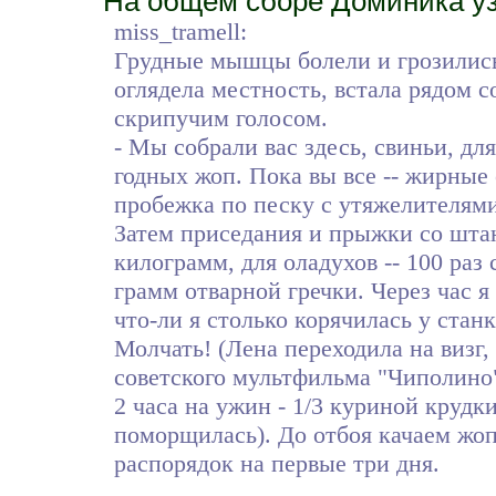
На общем сборе Доминика уз
miss_tramell:
Грудные мышцы болели и грозились 
оглядела местность, встала рядом
скрипучим голосом.
- Мы собрали вас здесь, свиньи, дл
годных жоп. Пока вы все -- жирные 
пробежка по песку с утяжелителями
Затем приседания и прыжки со штанг
килограмм, для оладухов -- 100 раз 
грамм отварной гречки. Через час я 
что-ли я столько корячилась у стан
Молчать! (Лена переходила на виз
советского мультфильма "Чиполино
2 часа на ужин - 1/3 куриной круд
поморщилась). До отбоя качаем жоп
распорядок на первые три дня.