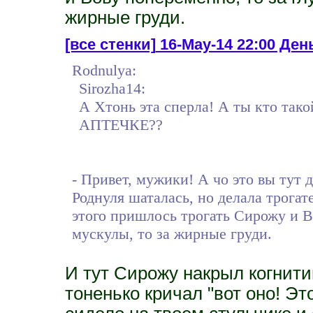
жирные груди.
[все стенки]
16-May-14 22:00 День
Rodnulya:
Sirozha14:
А Хтонь эта сперла! А ты кто так
АПТЕЧКЕ??
- Привет, мужики! А чо это вы тут д
Роднуля шаталась, но делала трога
этого пришлось трогать Сирожу и В
мускулы, то за жирные груди.
И тут Сирожу накрыл когнити
тоненько кричал "вот оно! Эт