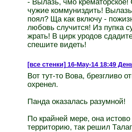
- Вылазь, чмо крематорское! 
чужие коммуниздить! Вылазь,
поял? Ща как включу - пожиз
любовь случится! Из пупка с
жрать! В цирк уродов сдадит
спешите видеть!
[все стенки]
16-May-14 18:49 День
Вот тут-то Вова, брезгливо о
охренел.
Панда оказалась разумной!
По крайней мере, она истов
территорию, так решил Талаг