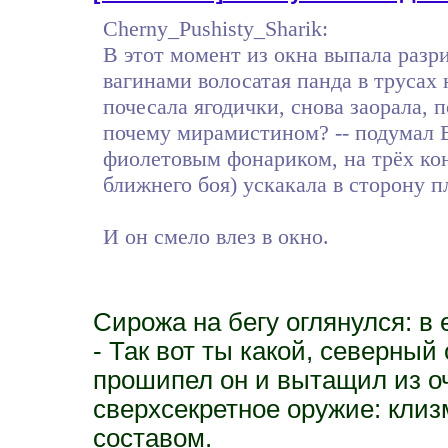
Cherny_Pushisty_Sharik:
В этот момент из окна выпала раз
вагинами волосатая панда в трусах 
почесала ягодички, снова заорала,
почему мирамистином? -- подумал В
фиолетовым фонариком, на трёх ко
ближнего боя) ускакала в сторону п
И он смело влез в окно.
Сирожа на бегу оглянулся: в
- Так вот ты какой, северный 
прошипел он и вытащил из оч
сверхсекретное оружие: кли
составом.