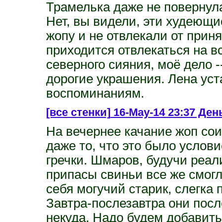
Трамелька даже не повернула
Нет, вы видели, эти худеющи
жопу и не отвлекали от приня
приходится отвлекаться на вс
северного сияния, моё дело -
дорогие украшения. Лена уст
воспоминаниям.
[все стенки]
16-May-14 23:37 Ден
На вечернее качание жоп сои
даже то, что это было услов
гречки. Шмаров, будучи реал
припасы свиньи все же смогл
себя могучий старик, слегка
Завтра-послезавтра они посл
некуда. Надо будем добавить