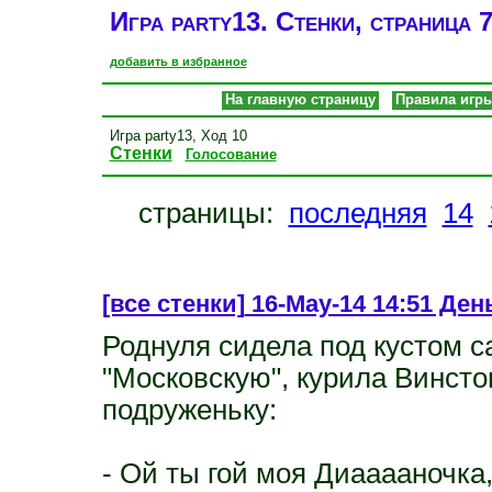
Игра party13. Стенки, страница 
добавить в избранное
На главную страницу
Правила игр
Игра party13, Ход 10
Стенки
Голосование
страницы:
последняя
14
[все стенки]
16-May-14 14:51 День
Роднуля сидела под кустом с
"Московскую", курила Винсто
подруженьку:
- Ой ты гой моя Диааааночка,