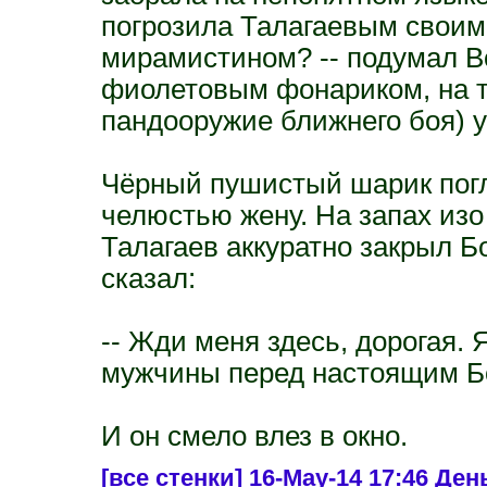
погрозила Талагаевым своим
мирамистином? -- подумал Во
фиолетовым фонариком, на т
пандооружие ближнего боя) у
Чёрный пушистый шарик пог
челюстью жену. На запах изо
Талагаев аккуратно закрыл Бо
сказал:
-- Жди меня здесь, дорогая.
мужчины перед настоящим Б
И он смело влез в окно.
[все стенки]
16-May-14 17:46 День