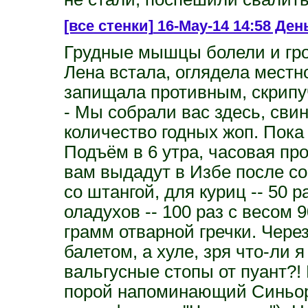
[все стенки]
16-May-14 14:58 День
Грудные мышцы болели и гро
Лена встала, оглядела мест
запищала противным, скрипу
- Мы собрали вас здесь, свин
количество годных жоп. Пока
Подъём в 6 утра, часовая пр
вам выдадут в Избе после с
со штангой, для куриц -- 50 
оладухов -- 100 раз с весом 
грамм отварной гречки. Через
балетом, а хуле, зря что-ли 
вальгусные стопы от пуант?! 
порой напоминающий Синьор