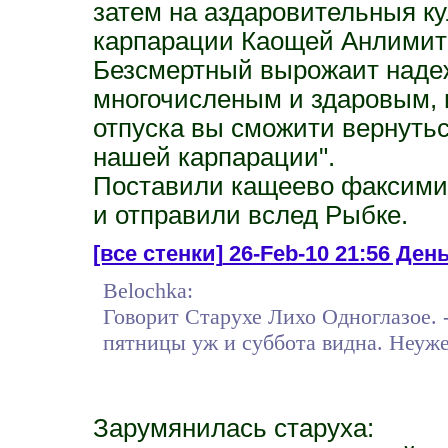
затем на аздаровительныя ку
карпарации Каощей Анлимит
Безсмертный вырожаит надеж
многочисленым и здаровым, 
отпуска вы сможити вернутьс
нашей карпарации".
Поставили кащеево факсимил
и отправили вслед Рыбке.
[все стенки]
26-Feb-10 21:56 День
Belochka:
Говорит Старухе Лихо Одноглазое. -
пятницы уж и суббота видна. Неуже
Зарумянилась старуха: