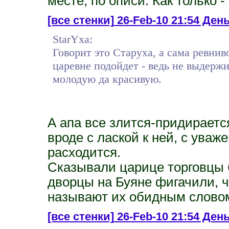
месте, по описи. Как только - 
[все стенки]
26-Feb-10 21:54 Ден
StarYxa:
Говорит это Старуха, а сама ревнив
царевне подойдет - ведь не выдерж
молодую да красивую.
А апа все злится-придираетс
вроде с лаской к ней, с уваж
расходится.
Сказывали царице торговцы 
дворцы на Буяне фигачили, ч
называют их обидным словом
[все стенки]
26-Feb-10 21:54 День