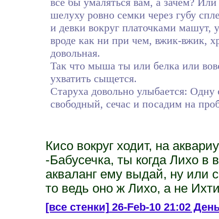
все бы умаляться вам, а зачем? Или
шелуху ровно семки через губу спл
и девки вокруг платочками машут, 
вроде как ни при чем, вжик-вжик, х
довольная.
Так что мыша ты или белка или вовс
ухватить сыщется.
Старуха довольно улыбается: Одну 
свободный, сечас и посадим на проб
Кисо вокруг ходит, на аквари
-Бабусечка, ты когда Лихо в
акваланг ему выдай, ну или 
то ведь оно ж Лихо, а не Ихти
[все стенки]
26-Feb-10 21:02 День