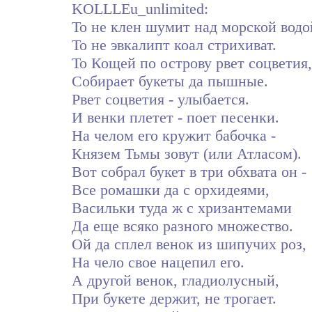
KOLLLEu_unlimited:
То не клен шумит над морской водо
То не эвкалипт коал стрихиват.
То Кощей по острову рвет соцветия,
Собирает букеты да пышные.
Рвет соцветия - улыбается.
И венки плетет - поет песенки.
На челом его кружит бабочка -
Князем Тьмы зовут (или Атласом).
Вот собрал букет в три обхвата он -
Все ромашки да с орхидеями,
Васильки туда ж с хризантемами
Да еще всяко разного множество.
Ой да сплел венок из шипучих роз,
На чело свое нацепил его.
А другой венок, гладиолусный,
При букете держит, не трогает.