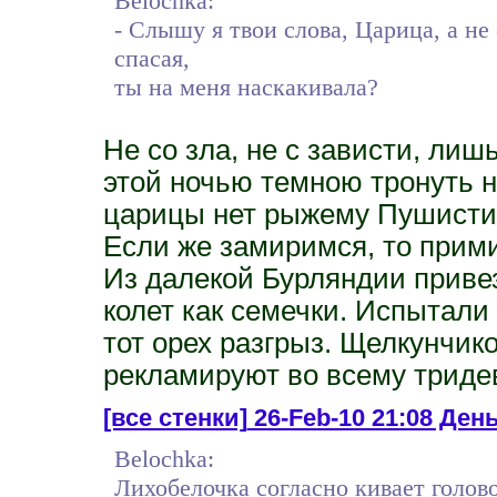
Belochka:
- Слышу я твои слова, Царица, а не
спасая,
ты на меня наскакивала?
Не со зла, не с зависти, ли
этой ночью темною тронуть н
царицы нет рыжему Пушистик
Если же замиримся, то прими
Из далекой Бурляндии привез
колет как семечки. Испытали 
тот орех разгрыз. Щелкунчик
рекламируют во всему триде
[все стенки]
26-Feb-10 21:08 День
Belochka:
Лихобелочка согласно кивает голово