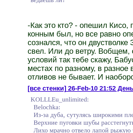
-Как это кто? - опешил Кисо, 
конным был, но все равно оп
сознался, что он двустволке 
свел. Или до ветру. Вобщем, 
условий так тебе скажу, Бабу
местах по разному, в разное
отливов не бывает. И наоборо
[все стенки]
26-Feb-10 21:52 День
KOLLLEu_unlimited:
Belochka:
Из-за дуба, сутулясь широкими пл
Верхние пуговки шубы расстегнуты
Лихо мрачно отвело лапой рыжую