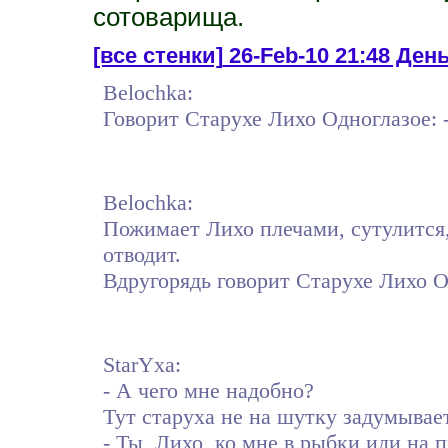
сотоварища.
[все стенки]
26-Feb-10 21:48 День
Belochka:
Говорит Старухе Лихо Одноглазое: -
Belochka:
Пожимает Лихо плечами, сутулится,
отводит.
Вдругорядь говорит Старухе Лихо Од
StarYxa:
- А чего мне надобно?
Тут старуха не на шутку задумывае
- Ты, Лихо, ко мне в рыбки иди на п