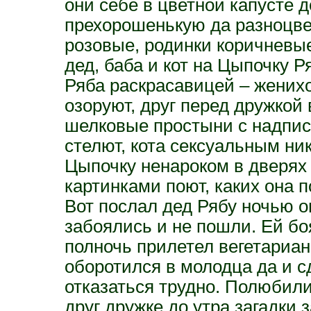
они себе в цветной капусте 
прехорошенькую да разноцвет
розовые, родинки коричневы
дед, баба и кот на Цыпочку Р
Ряба раскрасавицей – жених
озоруют, друг перед дружко
шелковые простыни с надпис
стелют, кота сексуальным ни
Цыпочку ненароком в дверях
картинками поют, каких она п
Вот послал дед Рябу ночью о
забоялись и не пошли. Ей боя
полночь прилетел вегетариа
оборотился в молодца да и с
отказаться трудно. Полюбили
друг дружке до утра загадки 