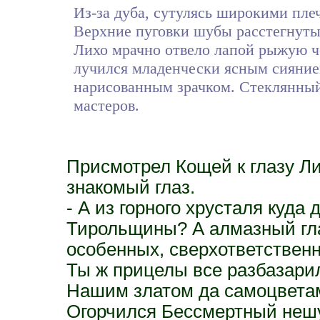
Из-за дуба, сутулясь широкими пле
Верхние пуговки шубы расстегнуты,
Лихо мрачно отвело лапой рыжую ч
лучился младенчески ясным сиянием
нарисованным зрачком. Стеклянный
мастеров.
Присмотрел Кощей к глазу Лих
знакомый глаз.
- А из горного хрусталя куда 
Тирольщины? А алмазный глаз
особенных, сверхответственн
Ты ж прицелы все разбазарил
Нашим златом да самоцвета
Огорчился Бессмертный нешут