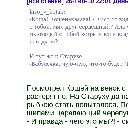
[все стенки]
26-Feb-10 22:01 День
kiso_v_botah:
-Коша! Кошенькааааа! - Кисо от вид
с тобой, мил друг сердешный? Аль 
голозадый с тобой встретился и вс
наводкою?
И тут же к Старухе:
-Бабусечка, чую-чую, что-то будет. 
Посмотрел Кощей на венок с 
растерянно. На Старуху да н
рыбкою стать попыталося. По
шипами царапающий черепушк
- И правда - чего это мы?! -