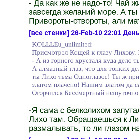
- Да как же не надо-то! Чай ж
завсегда желаний море. А ты
Привороты-отвороты, али ма
[все стенки]
26-Feb-10 22:01 Ден
KOLLLEu_unlimited:
Присмотрел Кощей к глазу Лихову. Г
- А из горного хрусталя куда дело 
А алмазный глаз, что для тонких де
ты Лихо тьма Одноглазое! Ты ж при
златом плачено! Нашим златом да 
Огорчился Бессмертный нешуточно: 
-Я сама с белколихом запута
Лихо там. Обращаешься к Лих
размалывать, то ли глазом н