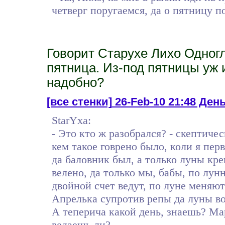
четверг поругаемся, да о пятницу 
Говорит Старухе Лихо Одногла
пятница. Из-под пятницы уж 
надобно?
[все стенки]
26-Feb-10 21:48 День
StarYxa:
- Это кто ж разобрался? - скептиче
кем такое говрено было, коли я пе
да баловник был, а только луны кре
велено, да только мы, бабы, по лу
двойной счет ведут, по луне меняют
Апрелька супротив репы да луны вос
А теперича какой день, знаешь? Ма
ведаешь ли?