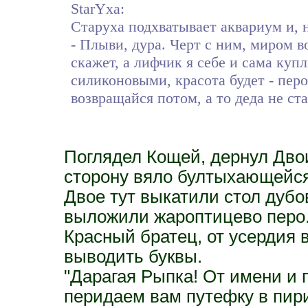
StarYxa:
Старуха подхватывает аквариум и, 
- Плыви, дура. Черт с ним, миром в
скажет, а лифчик я себе и сама ку
силиконовыми, красота будет - пер
возвращайся потом, а то деда не стал
Поглядел Кощей, дернул Двои
сторону вяло бултыхающейся
Двое тут выкатили стол дубо
выложили жароптицево перо
Красный братец, от усердия 
выводить буквы.
"Дарагая Рыпка! От имени и
перидаем вам путефку в пир