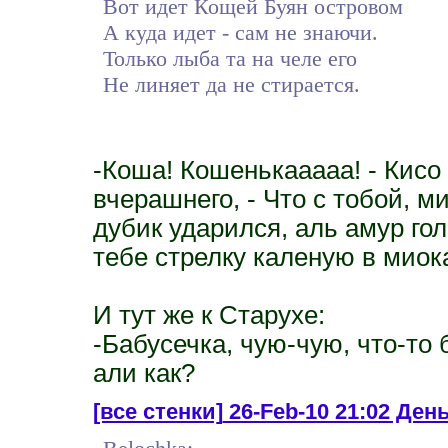
Вот идет Кощей Буян островом
А куда идет - сам не знаючи.
Только лыба та на челе его
Не линяет да не стирается.
-Коша! Кошенькааааа! - Кисо 
вчерашнего, - Что с тобой, 
дубик ударился, аль амур го
тебе стрелку каленую в мио
И тут же к Старухе:
-Бабусечка, чую-чую, что-то 
али как?
[все стенки]
26-Feb-10 21:02 Ден