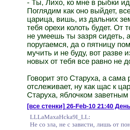
- Ты, Лихо, ко мне в рыбки иди
Поглядим как оно выйдет, все
царица, вишь, из дальних зе
тебя орехи колоть будет. От 
не умеешь ты зазря сидеть, а
поругаемся, да о пятницу по
мучить и не буду, вот разве 
новых от тебя все равно не д
Говорит это Старуха, а сама
отслеживает, ну как щас к ца
Старуха, яблочком заветным 
[все стенки]
26-Feb-10 21:40 День
LLLaMaxaHcka9I_LL:
Не со зла, не с зависти, лишь от 