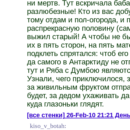
ни мертв. Тут вскричала баб
разлюбезные! Кто из вас доб
тому отдам и пол-огорода, и
распрекрасную половину (сам
выжил старый! А чтобы не б
их в пять сторон, на пять мат
подклеть спрятался: чтоб ег
да самого в Антарктиду не от
тут и Ряба с Думбою являютс
Узнали, чего приключилося, 
за живильным фруктом отпра
будет, за дедом ухаживать да
куда глазоньки глядят.
[все стенки]
26-Feb-10 21:21 День
kiso_v_botah: