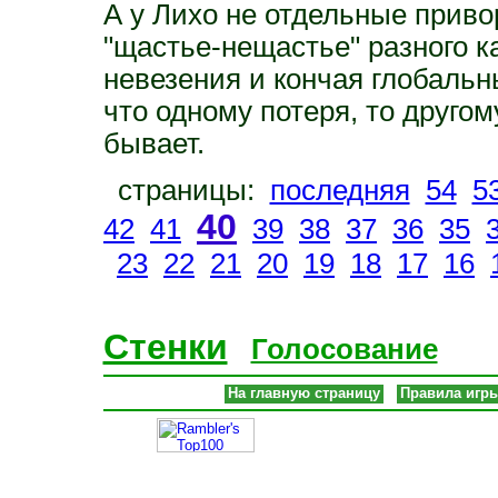
А у Лихо не отдельные прив
"щастье-нещастье" разного к
невезения и кончая глобальн
что одному потеря, то другом
бывает.
страницы:
последняя
54
5
40
42
41
39
38
37
36
35
23
22
21
20
19
18
17
16
Стенки
Голосование
На главную страницу
Правила игр