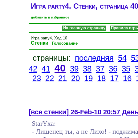
Игра party4. Стенки, страница 4
добавить в избранное
На главную страницу
Правила игр
Игра party4, Ход 10
Стенки
Голосование
страницы:
последняя
54
5
40
42
41
39
38
37
36
35
23
22
21
20
19
18
17
16
[все стенки]
26-Feb-10 20:57 День
StarYxa:
- Лишенец ты, а не Лихо! - поджима