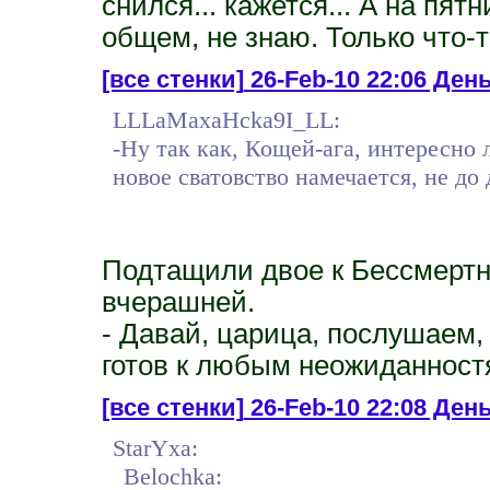
снился... кажется... А на пят
общем, не знаю. Только что-т
[все стенки]
26-Feb-10 22:06 День
LLLaMaxaHcka9I_LL:
-Ну так как, Кощей-ага, интересно
новое сватовство намечается, не до
Подтащили двое к Бессмертн
вчерашней.
- Давай, царица, послушаем,
готов к любым неожиданност
[все стенки]
26-Feb-10 22:08 День
StarYxa:
Belochka: