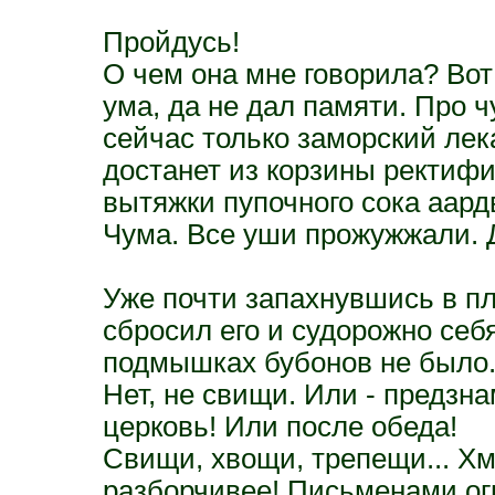
Пройдусь!
О чем она мне говорила? Вот
ума, да не дал памяти. Про ч
сейчас только заморский лека
достанет из корзины ректифи
вытяжки пупочного сока аард
Чума. Все уши прожужжали. Д
Уже почти запахнувшись в пл
сбросил его и судорожно себя 
подмышках бубонов не было
Нет, не свищи. Или - предзн
церковь! Или после обеда!
Свищи, хвощи, трепещи... Хм
разборчивее! Письменами ог