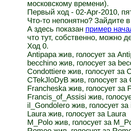
московскому времени).
Первый ход - 02-Apr-2010, пя
Что-то непонятно? Зайдите 
А здесь показан
пример нача
что тут, собственно, можно д
Ход 0.
Antipapa жив, голосует за Ant
becchino жив, голосует за bec
Condottiere жив, голосует за C
CTekJloDyB жив, голосует за
Francheska жив, голосует за 
Francis_of_Assisi жив, голосуе
il_Gondolero жив, голосует за
Laura жив, голосует за Laura
M_Polo жив, голосует за M_P
Romeo жив, голосует за Rom