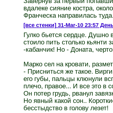
Завернув за первый попавши
вдалеке сияние костра, около
Франческа направилась туда
[все стенки]
31-Mar-10 23:57 День
Гулко бьется сердце. Душно 
стоило пить столько кьянти з
-кабанчик! Но - Доната, черто
Марко сел на кровати, разме
- Присниться же такое. Вирги
его губы, пальцы клюнули вс
плечо, правое... И все это в
Он потер грудь, рванул завяз
Но явный какой сон.. Коротки
бесстыдство в голову лезет!