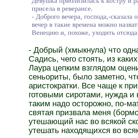
Девушка приблизилась к костру и р
присела в реверансе.
- Доброго вечера, господа,-сказала 
вечер в такие времена можно назва
Венецию и, похоже, уходить отсюда
- Добрый (хмыкнула) что одн
Садись, чего стоять, из как
Лаура цепким взглядом оцен
сеньориты, было заметно, чт
аристократки. Все чаще к пр
готовыми сиротами, нужда и 
таким надо осторожно, по-ма
святая призвала меня (бормо
утешающий нас во всякой ск
утешать находящихся во вся