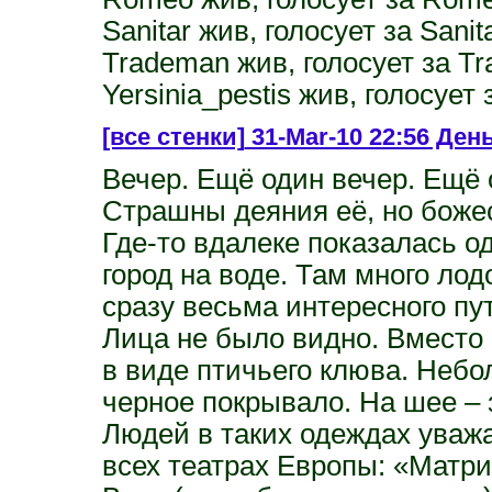
Sanitar жив, голосует за Sanit
Trademan жив, голосует за T
Yersinia_pestis жив, голосует 
[все стенки]
31-Mar-10 22:56 День 
Вечер. Ещё один вечер. Ещё
Страшны деяния её, но боже
Где-то вдалеке показалась о
город на воде. Там много лод
сразу весьма интересного пу
Лица не было видно. Вместо 
в виде птичьего клюва. Небо
черное покрывало. На шее – 
Людей в таких одеждах уваж
всех театрах Европы: «Матр