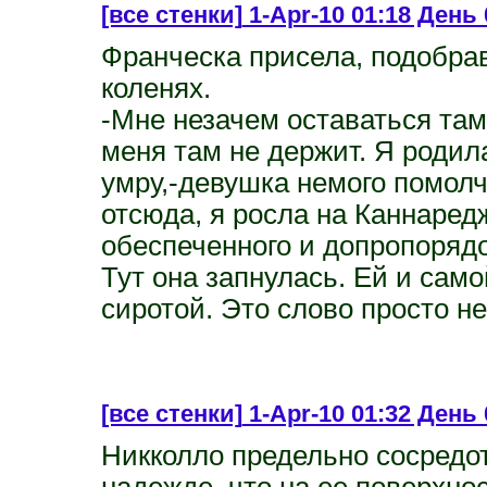
[все стенки]
1-Apr-10 01:18 День 
Франческа присела, подобрав
коленях.
-Мне незачем оставаться там,
меня там не держит. Я родила
умру,-девушка немого помолч
отсюда, я росла на Каннаред
обеспеченного и допропорядоч
Тут она запнулась. Ей и само
сиротой. Это слово просто не 
[все стенки]
1-Apr-10 01:32 День 
Никколло предельно сосредот
надежде, что на ее поверхно