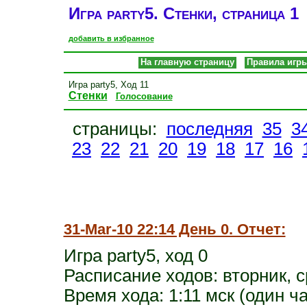
Игра party5. Стенки, страница 1
добавить в избранное
На главную страницу
Правила игр
Игра party5, Ход 11
Стенки
Голосование
страницы:
последняя
35
3
23
22
21
20
19
18
17
16
31-Mar-10 22:14 День 0. Отчет:
Игра party5, ход 0
Расписание ходов: вторник, с
Время хода: 1:11 мск (один ч