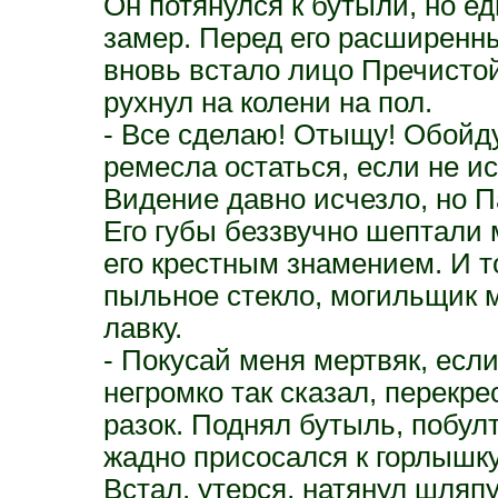
Он потянулся к бутыли, но е
замер. Перед его расширенн
вновь встало лицо Пречисто
рухнул на колени на пол.
- Все сделаю! Отыщу! Обойду
ремесла остаться, если не и
Видение давно исчезло, но П
Его губы беззвучно шептали 
его крестным знамением. И т
пыльное стекло, могильщик м
лавку.
- Покусай меня мертвяк, если
негромко так сказал, перекр
разок. Поднял бутыль, побул
жадно присосался к горлышку
Встал, утерся, натянул шляп