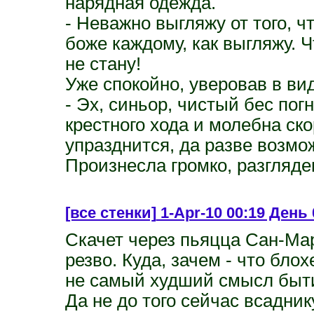
нарядная одежда.
- Неважно выгляжу от того, ч
боже каждому, как выгляжу. Ч
не стану!
Уже спокойно, уверовав в в
- Эх, синьор, чистый бес пог
крестного хода и молебна с
упразднится, да разве возм
Произнесла громко, разгляд
[все стенки]
1-Apr-10 00:19 День 0
Скачет через пьяцца Сан-Мар
резво. Куда, зачем - что бло
не самый худший смысл бытия
Да не до того сейчас всадник