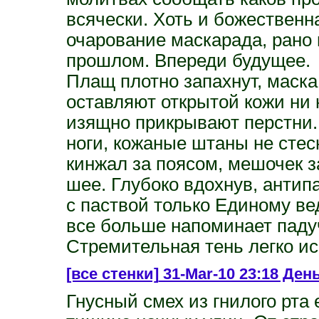
всячески. Хоть и божественн
очарование маскарада, рано 
прошлом. Впереди будущее.
Плащ плотно запахнут, маска
оставляют открытой кожи ни н
изящно прикрывают перстни.
ноги, кожаные штаны не стес
кинжал за поясом, мешочек з
шее. Глубоко вдохнув, антипа
с паствой только Единому ве
все больше напоминает падуч
Стремительная тень легко исч
[все стенки]
31-Mar-10 23:18 День
Гнусный смех из гнилого рта