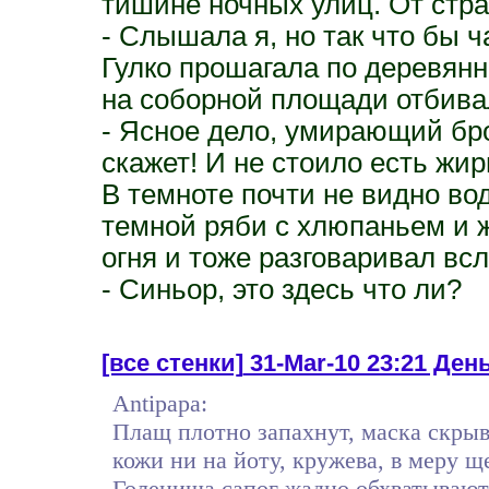
тишине ночных улиц. От стра
- Слышала я, но так что бы 
Гулко прошагала по деревянн
на соборной площади отбива
- Ясное дело, умирающий брод
скажет! И не стоило есть жир
В темноте почти не видно во
темной ряби с хлюпаньем и 
огня и тоже разговаривал всл
- Синьор, это здесь что ли?
[все стенки]
31-Mar-10 23:21 День 
Antipapa:
Плащ плотно запахнут, маска скрыв
кожи ни на йоту, кружева, в меру 
Голенища сапог жадно обхватывают