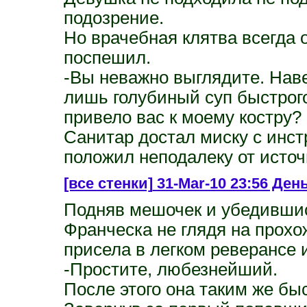
подозрение.
Но врачебная клятва всегда 
поспешил.
-Вы неважно выглядите. Наве
лишь голубиный суп быстрого
привело вас к моему костру?
Санитар достал миску c инст
положил неподалеку от источ
[все стенки]
31-Mar-10 23:56 День
Подняв мешочек и убедившис
Франческа не глядя на прохож
присела в легком реверансе и
-Простите, любезнейший.
После этого она таким же б