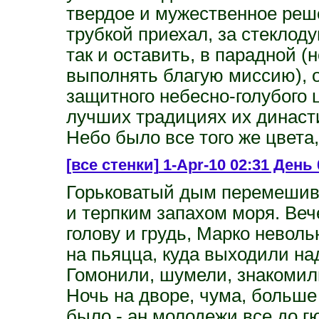
твердое и мужественное решен
трубкой приехал, за стеклод
так и оставить, в парадной (
выполнять благую миссию), 
защитного небесно-голубого 
лучших традициях их династ
Небо было все того же цвета
[все стенки]
1-Apr-10 02:31 День 
Горьковатый дым перемешив
и терпким запахом моря. Ве
голову и грудь, Марко невол
на пьяцца, куда выходили на
Гомонили, шумели, знакомил
Ночь на дворе, чума, больше
было - ан молодежи все до г