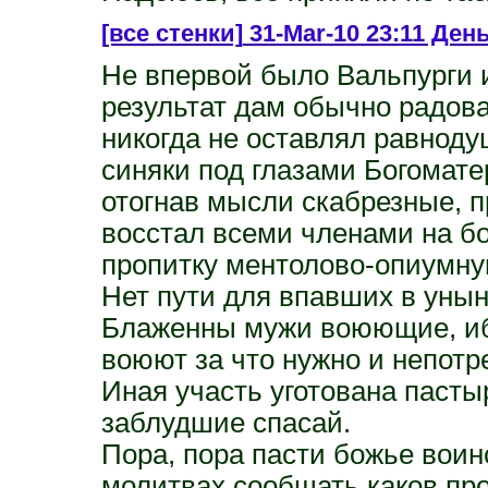
[все стенки]
31-Mar-10 23:11 День
Не впервой было Вальпурги 
результат дам обычно радова
никогда не оставлял равноду
синяки под глазами Богомате
отогнав мысли скабрезные, 
восстал всеми членами на бо
пропитку ментолово-опиумную
Нет пути для впавших в унын
Блаженны мужи воюющие, ибо
воюют за что нужно и непотр
Иная участь уготована пасты
заблудшие спасай.
Пора, пора пасти божье воин
молитвах сообщать каков про