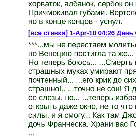
хорваток, албанок, сербок он
Причмокивал губами. Вертелся
но в конце концов - уснул.
[все стенки]
1-Apr-10 04:26 День 
***...мы не перестаем молить
но Венецию постигла та же...
Но теперь боюсь... ...Смерть
страшных муках умирают прям
почтенный... ...его крик до с
страшно!.. ...точно не сон! Я
ее слезы, но... ...теперь изб
открыть даже окно, не то что 
силы. и я смогу... Как там Д
дочь Франческа. Храни вас Г
...