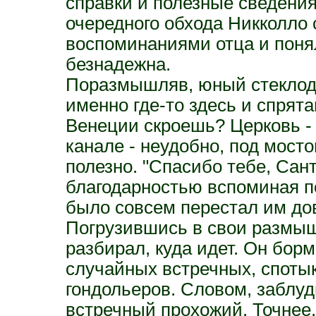
справки и полезные сведения
очередного обхода Никколло с
воспоминаниями отца и понял
безнадежна.
Поразмышляв, юный стеклоду
именно где-то здесь и спрята
Венеции скроешь? Церковь - 
канале - неудобно, под мосто
полезно. "Спасибо тебе, Сант
благодарностью вспоминая п
было совсем перестал им дов
Погрузившись в свои размыш
разбирал, куда идет. Он борм
случайных встречных, спотык
гондольеров. Словом, заблуд
встречный прохожий. Точнее,