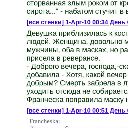
оторванная злым роком от кре
сирота..." - набатом стучит в 
[все стенки]
1-Apr-10 00:34 День 
Девушка приблизилась к кос
людей. Женщина, довольно м
мужчины, оба в масках, но р
присела в реверансе.
- Доброго вечера, господа,-с
добавила - Хотя, какой вече
добрым? Смерть забрела в л
уходить отсюда не собираетс
Франческа поправила маску 
[все стенки]
1-Apr-10 00:51 День 
Francheska: