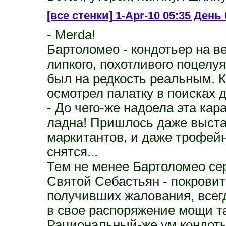
[все стенки]
1-Apr-10 05:35 День 0
- Merda!
Бартоломео - кондотьер на в
липкого, похотливого поцелу
был на редкость реальным. К
осмотрел палатку в поисках 
- До чего-же надоела эта кар
ладна! Пришлось даже выста
маркитантов, и даже трофейн
снятся...
Тем не менее Бартоломео сер
Святой Себастьян - покровит
получивших жалования, всег
в свое распоряжение мощи так
Рациональный-же ум кондоть