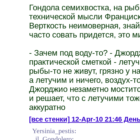
Гондола семихвостка, на рыб
технической мысли Франциск,
Верткость неимоверная, знай
часто совать придется, это м
- Зачем под воду-то? - Джор
практической сметкой - летуч
рыбы-то не живут, грязно у н
а летучим и ничего, воздух-т
Джорджио незаметно мостится
и решает, что с летучими то
аккуратно
[все стенки]
12-Apr-10 21:46 День
Yersinia_pestis:
il_Gondolero: