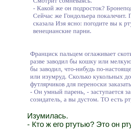
Смотрит сомневаясь.
- Какой же он подросток? Бронепо
Сейчас же Гондольера покалечит. П
сказала Изя ясно: погодите вы к р
венецианские парни.
Франциск пальцем оглаживает скоти
разве заводил бы кошку или мелку
бы заводил, что-нибудь по-настояще
или изумруд. Сколько кукольных до
футлярчиков для переноски заказат
- Он умный парень, - заступается 
созидатель, а вы дустом. ТО есть р
Изумилась.
- Кто ж его ртутью? Это он р