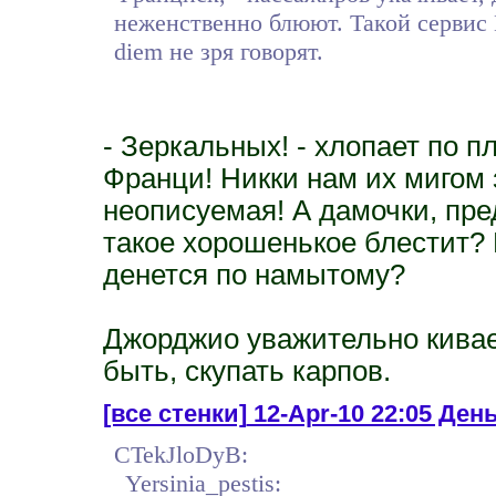
неженственно блюют. Такой сервис 
diem не зря говорят.
- Зеркальных! - хлопает по п
Франци! Никки нам их мигом 
неописуемая! А дамочки, пре
такое хорошенькое блестит? И
денется по намытому?
Джорджио уважительно кивает
быть, скупать карпов.
[все стенки]
12-Apr-10 22:05 День 
CTekJloDyB:
Yersinia_pestis: