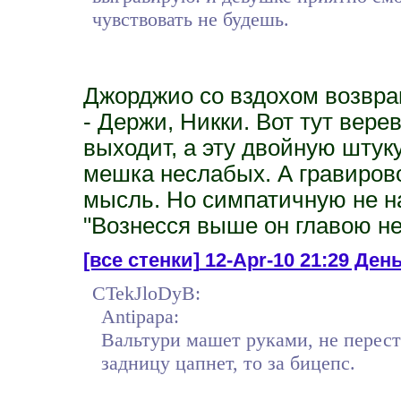
чувствовать не будешь.
Джорджио со вздохом возвращ
- Держи, Никки. Вот тут вер
выходит, а эту двойную штук
мешка неслабых. А гравирово
мысль. Но симпатичную не на
"Вознесся выше он главою не
[все стенки]
12-Apr-10 21:29 День
CTekJloDyB:
Antipapa:
Вальтури машет руками, не переста
задницу цапнет, то за бицепс.