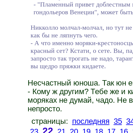
- "Пламенный привет доблестным 
гондольеров Венеции", может быт
Никколло молчал-молчал, но тут не
как бы не ляпнуть чего.
- А что именно моряки-крестоносц
красный сет? Кстати, о сете. Вы, п
запросто так трогать не надо, таран
вы щедро пряжки кидаете.
Несчастный юноша. Так юн е
- Кому ж другим? Тебе же и к
моряках не думай, чадо. Не в
непросто.
страницы:
последняя
35
3
22
23
21
20
19
18
17
16