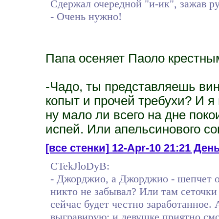
Сдержал очередной "и-ик", зажав р
- Очень нужно!
Папа осеняет Паоло крестны
-Чадо, ты представляешь вин
копыт и прочей требухи? И я 
ну мало ли всего на дне пок
испей. Или апельсинового со
[все стенки]
12-Apr-10 21:21 День
CTekJloDyB:
- Джорджио, а Джорджио - шепчет он
никто не забывал? Или там сеточки
сейчас будет честно заработанное. 
выгравирую: и девушке приятно смо