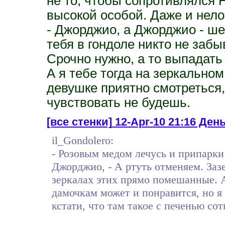
не то, чтобы сопротивлялся Н
высокой особой. Даже и нелов
- Джорджио, а Джорджио - шеп
тебя в гондоле никто не заб
Срочно нужно, а то выпадать
А я тебе тогда на зеркально
девушке приятно смотреться,
чувствовать не будешь.
[все стенки]
12-Apr-10 21:16 День 
il_Gondolero:
- Розовым медом лечусь и припарки
Джорджио, - А ртуть отменяем. Заз
зеркалах этих прямо помешанные. А
дамочкам может и понравится, но я т
кстати, что там такое с печенью со