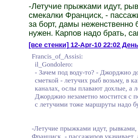
-Летучие прыжками идут, рыв
смекалки Франциск, - пассаж
за борт, дамы неженственно 
нужен. Карпов надо брать, car
[все стенки]
12-Apr-10 22:02 День
Francis_of_Assisi:
il_Gondolero:
- Зачем под воду-то? - Джорджио 
сметкой - летучих рыб возьму, в ка
каналах, ослы плавают дохлые, а л
Джорджио незаметно мостится с по
с летучими тоже маршруты надо бу
-Летучие прыжками идут, рывками,
Франциск, - пассажиров укачивает, 