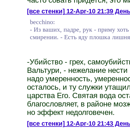
[все стенки]
12-Apr-10 21:39 День
becchino:
- Из ваших, падре, рук - приму хот
смирении. - Есть яду плошка лишня
-Убийство - грех, самоубийст
Вальтури, - нежелание нести с
надо умеренность, умереннос
осталось, и ту служки утащи
царства Его. Святая вода ос
благословляет, в районе моз
но эффект недолговечен.
[все стенки]
12-Apr-10 21:43 День 