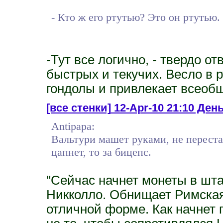
- Кто ж его ртутью? Это он ртутью.
-Тут все логично, - твердо от
быстрых и текучих. Весло в 
гондолы и привлекает всеоб
[все стенки]
12-Apr-10 21:10 День
Antipapa:
Вальтури машет руками, не перестав
цапнет, то за бицепс.
"Сейчас начнет монеты в шта
Никколло. Обнищает Римская 
отличной форме. Как начнет п