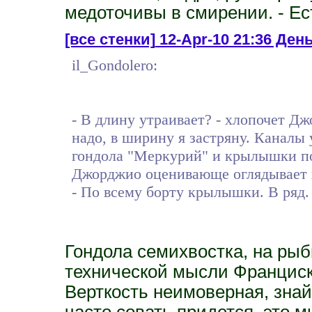
медоточивы в смирении. - Е
[все стенки]
12-Apr-10 21:36 День 
il_Gondolero:
- В длину утраивает? - хлопочет Д
надо, в ширину я застряну. Каналы 
гондола "Меркурий" и крылышки по
Джорджио оценивающе оглядывает 
- По всему борту крылышки. В ряд.
Гондола семихвостка, на рыб
технической мысли Франциск,
Верткость неимоверная, знай
часто совать придется, это м