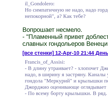
il_Gondolero:
Но симпатичную не надо, надо горд
непокорной", а? Как тебе?
Вопрошает несмело.
- "Пламенный привет доблес
славных гондольеров Венеци
[все стенки]
12-Apr-10 21:44 День
Francis_of_Assisi:
- В длину утраивает? - хлопочет Д
надо, в ширину я застряну. Каналы 
гондола "Меркурий" и крылышки по
Джорджио оценивающе оглядывает 
- По всему борту крылышки. В ряд.