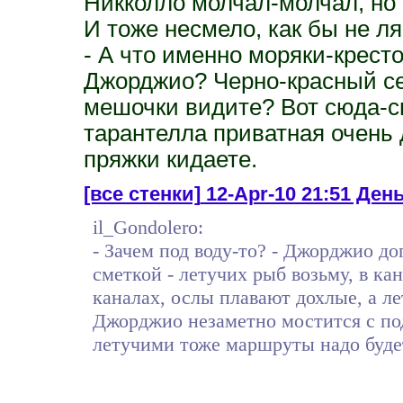
Никколло молчал-молчал, но 
И тоже несмело, как бы не ля
- А что именно моряки-крес
Джорджио? Черно-красный сет
мешочки видите? Вот сюда-сю
тарантелла приватная очень 
пряжки кидаете.
[все стенки]
12-Apr-10 21:51 День 
il_Gondolero:
- Зачем под воду-то? - Джорджио д
сметкой - летучих рыб возьму, в кан
каналах, ослы плавают дохлые, а ле
Джорджио незаметно мостится с под
летучими тоже маршруты надо буде