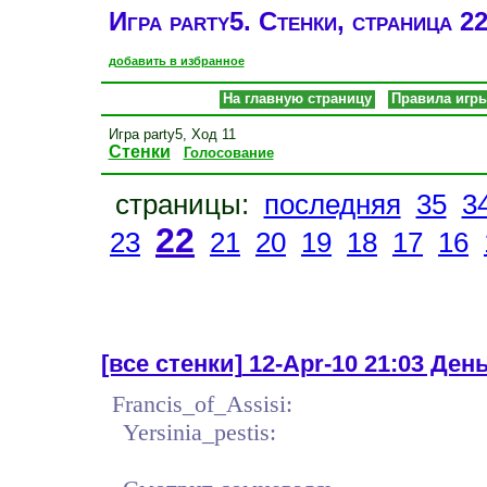
Игра party5. Стенки, страница 2
добавить в избранное
На главную страницу
Правила игр
Игра party5, Ход 11
Стенки
Голосование
страницы:
последняя
35
3
22
23
21
20
19
18
17
16
[все стенки]
12-Apr-10 21:03 День 
Francis_of_Assisi:
Yersinia_pestis: