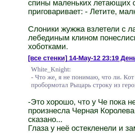
спины маленьких летающих с
приговаривает: - Летите, мал
Слоники жужжа взлетели с л
лебединым клином понеслись
хоботками.
[все стенки]
14-May-12 23:19 Ден
White_Knight:
- Что же, я не понимаю, что ли. Ко
пробормотал Рыцарь строку из геро
-Это хорошо, что у Че пока н
произнесла Черная Королева. 
сказано...
Глаза у неё остекленели и з