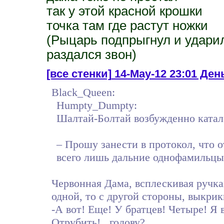
так у этой красной крошки
точка там где растут ножки
(Рыцарь подпрыгнул и ударил 
раздался звон)
[все стенки]
14-May-12 23:01 Ден
Black_Queen:
Humpty_Dumpty:
Шалтай-Болтай возбужденно катался
– Прошу занести в протокол, что 
всего лишь дальние однофамильцы
Червонная Дама, всплескивая ручка
одной, то с другой стороны, выкрик
-А вот! Еще! У братцев! Четыре! 
Отрубить!.. голову?