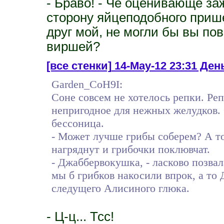
- Браво! - Че оценивающе за
сторону яйцеподобного приш
друг мой, не могли бы вы по
виршей?
[все стенки]
14-May-12 23:31 День
Garden_CoH9I:
Соне совсем не хотелось репки. Реп
непригодное для нежных желудков.
бессоница.
- Может лучше грибы соберем? А то
нагряднут и грибочки поклювчат.
- Джаббервокушка, - ласково позвал
мы б грибков накосили впрок, а то Д
следущего Алисиного глюка.
- Ц-ц... Тсс!