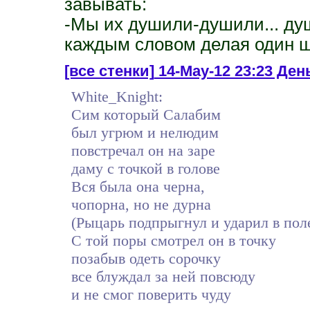
завывать:
-Мы их душили-душили... душ
каждым словом делая один ш
[все стенки]
14-May-12 23:23 День
White_Knight:
Сим который Салабим
был угрюм и нелюдим
повстречал он на заре
даму с точкой в голове
Вся была она черна,
чопорна, но не дурна
(Рыцарь подпрыгнул и ударил в поле
С той поры смотрел он в точку
позабыв одеть сорочку
все блуждал за ней повсюду
и не смог поверить чуду