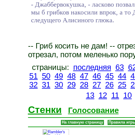
- Джаббервокушка, - ласково позвал
мы б грибков накосили впрок, а то Д
следущего Алисиного глюка.
-- Гриб косить не дам! -- отр
отрезал, потом меленько пор
страницы:
последняя
63
6
51
50
49
48
47
46
45
44
4
32
31
30
29
28
27
26
25
2
13
12
11
10
Стенки
Голосование
На главную страницу
Правила игр