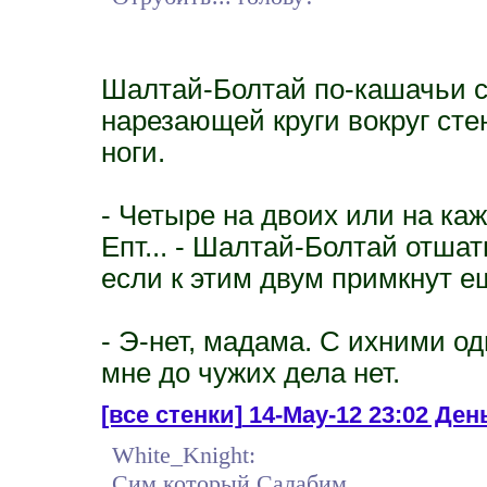
Шалтай-Болтай по-кашачьи 
нарезающей круги вокруг сте
ноги.
- Четыре на двоих или на каж
Епт... - Шалтай-Болтай отшат
если к этим двум примкнут е
- Э-нет, мадама. С ихними 
мне до чужих дела нет.
[все стенки]
14-May-12 23:02 Ден
White_Knight:
Сим который Салабим