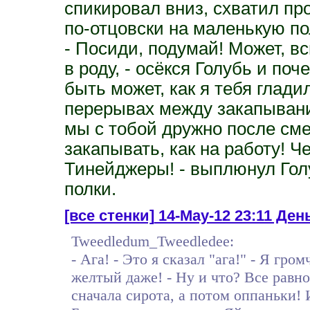
спикировал вниз, схватил пр
по-отцовски на маленькую пол
- Посиди, подумай! Может, вс
в роду, - осёкся Голубь и по
быть может, как я тебя глади
перерывах между закапывани
мы с тобой дружно после сме
закапывать, как на работу! Ч
Тинейджеры! - выплюнул Гол
полки.
[все стенки]
14-May-12 23:11 День
Tweedledum_Tweedledee:
- Ага! - Это я сказал "ага!" - Я гром
желтый даже! - Ну и что? Все равн
сначала сирота, а потом оппаньки!