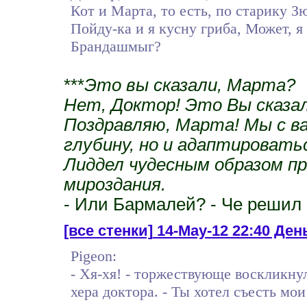
Кот и Марта, то есть, по старику З
Пойду-ка и я кусну гриба, Может, я 
Брандашмыг?
***
Это вы сказали, Марта?
Нет, Доктор! Это Вы сказал
Поздравляю, Марта! Мы с ва
глубину, но и адаптироватьс
Лиддел чудесным образом пр
мироздания.
- Или Бармалей? - Че решил
[все стенки]
14-May-12 22:40 Ден
Pigeon:
- Хя-хя! - торжествующе воскликну
хера доктора. - Ты хотел съесть мои