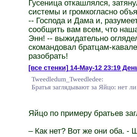
Гусеница откашлялся, затяну
системы и громкогласно объя
-- Господа и Дама и, разуме
сообщить вам всем, что наша
Энн! -- выжидательно огляде
скомандовал братцам-кавалер
разобрать!
[все стенки]
14-May-12 23:19 Ден
Tweedledum_Tweedledee:
Братья заглядывают за Яйцо: нет ли
Яйцо по примеру братьев заг
– Как нет? Вот же они оба. 