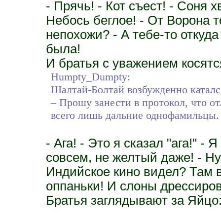
- Прячь! - Кот съест! - Соня х
Небось беглое! - От Ворона т
непохожи? - А тебе-то откуда
была!
И братья с уважением косятся
Humpty_Dumpty:
Шалтай-Болтай возбужденно катался 
– Прошу занести в протокол, что о
всего лишь дальние однофамильцы.
- Ага! - Это я сказал "ага!" - 
совсем, не желтый даже! - Ну
Индийское кино видел? Там в
оппаньки! И слоны дрессиро
Братья заглядывают за Яйцо: