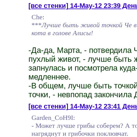
[все стенки]
14-May-12 23:39 Ден
Che:
***
Лучше быть живой точкой Че в 
кота в голове Алисы!
-Да-да, Марта, - потвердил
пухлый живот, - лучше быть ж
запнулась и посмотрела куда
медленнее.
-В общем, лучше быть точкой
точки, - невпопад закончила 
[все стенки]
14-May-12 23:41 День
Garden_CoH9I:
- Может лучше грибы соберем? А то
нагряднут и грибочки поклювчат.