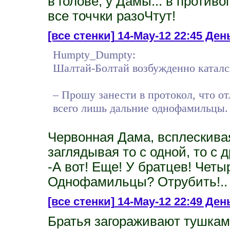
в голове, у Дамы... в против
все точчки разоЧтут!
[все стенки]
14-May-12 22:45 Ден
Humpty_Dumpty:
Шалтай-Болтай возбужденно катался 
– Прошу занести в протокол, что о
всего лишь дальние однофамильцы.
Червонная Дама, всплескива
заглядывая то с одной, то с 
-А вот! Еще! У братцев! Чет
Однофамильцы? Отрубить!.. 
[все стенки]
14-May-12 22:49 Ден
Братья загораживают тушка