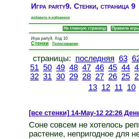
Игра party9. Стенки, страница 9
добавить в избранное
На главную страницу
Правила игр
Игра party9, Ход 10
Стенки
Голосование
страницы:
последняя
63
6
51
50
49
48
47
46
45
44
4
32
31
30
29
28
27
26
25
2
13
12
11
10
[все стенки]
14-May-12 22:26 Ден
Соне совсем не хотелось реп
растение, непригодное для н