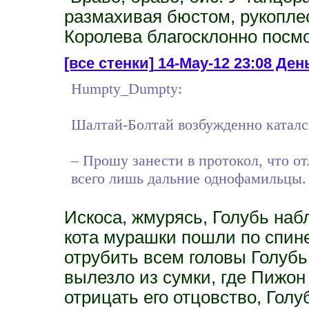
размахивая бюстом, рукопле
Королева благосклонно посмо
[все стенки]
14-May-12 23:08 День
Humpty_Dumpty:
Шалтай-Болтай возбужденно катался 
– Прошу занести в протокол, что о
всего лишь дальние однофамильцы.
Искоса, жмурясь, Голубь на
кота мурашки пошли по спин
отрубить всем головы Голубь 
вылезло из сумки, где Пижон 
отрицать его отцовство, Голу