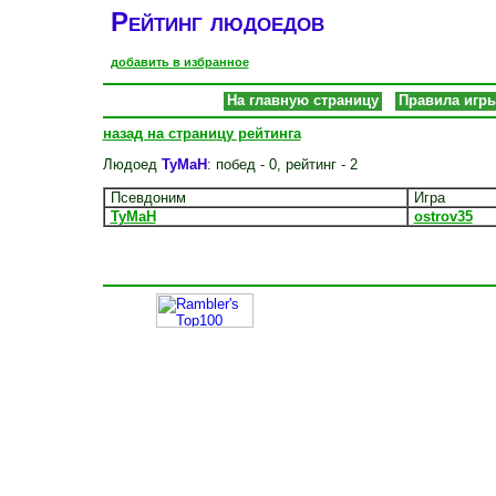
Рейтинг людоедов
добавить в избранное
На главную страницу
Правила игр
назад на страницу рейтинга
Людоед
TyMaH
: побед - 0, рейтинг - 2
Псевдоним
Игра
TyMaH
ostrov35